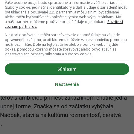
Vaše osobné údaje budú spracúvané a informácie z vášho zariadenia
(súbory cookie, jedinečné identifikátory a ďalšie údaje o zariadení) môžu
byť ukladané a používané 225 partnermi a môžu s nimi byť zdieľané
oobednú).
alebo môžu byť využívané konkrétne týmito webovými stránkami. My
a naši partneri môžeme používať presné údaje o geolokácii.
Pozrite si
zoznam partnerov.
v, podmienkou je znalosť slovenského, anglického
Niektorí dodávatelia môžu spracúvať vaše osobné údaje na základe
i B2. Zamestnanci budú prechádzať školením a
oprávneného záujmu, proti ktorému môžete vzniesť námietku pomocou
redstavovať novú tvár fastfoodovej kultúry na
možností nižšie. Dole na tejto stránke alebo v ponuke webu nájdite
odkaz, pomocou ktorého môžete spravovať alebo odvolať súhlas
v nastaveniach ochrany súkromia a súborov cookie.
Súhlasím
rovaný svetovou kuchyňou
Nastavenia
i 2025, Koykan vznikol v roku 2012 v chorvátskom
ateľov s ambíciou priniesť zákazníkom chutné jedlá
stupnej forme. Značka sa od začiatku vyhýbala
opak, stavila na kultúrnu rozmanitosť, čerstvé
.