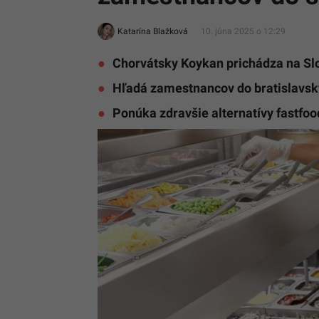
Katarína Blažková
10. júna 2025 o 12:29
Chorvátsky Koykan prichádza na S
Hľadá zamestnancov do bratislavs
Ponúka zdravšie alternatívy fastfo