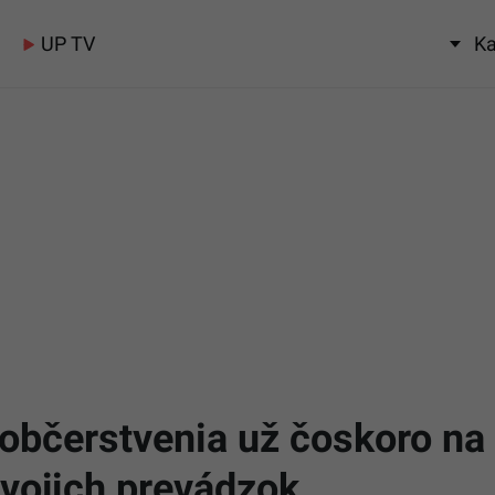
UP TV
Ka
 občerstvenia už čoskoro na
vojich prevádzok