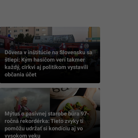
Dôvera v inštitúcie na Slovensku sa
štiepi: Kým hasičom verí takmer
každý, cirkvi aj politikom vystavili
občania účet
Mýtus o pasívnej starobe búra 97-
ročná rekordérka: Tieto zvyky ti
pomôžu udržať si kondíciu aj vo
vysokom veku