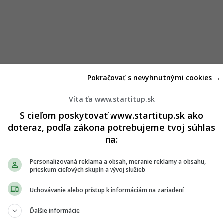
Pokračovať s nevyhnutnými cookies →
 aj za bar
Víta ťa www.startitup.sk
S cieľom poskytovať www.startitup.sk ako
á nových pracovníkov
, ktorí budú súčasťou jej tímu
doteraz, podľa zákona potrebujeme tvoj súhlas
e o kombinovanú pracovnú pozíciu – kuchár a
na:
 sa budú striedať medzi prípravou jedál a
Personalizovaná reklama a obsah, meranie reklamy a obsahu,
prieskum cieľových skupín a vývoj služieb
portáli
Profesia
Koykan uvádza, že ponúka:
Uchovávanie alebo prístup k informáciám na zariadení
ačne,
Ďalšie informácie
ektíve,