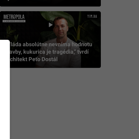
„Vláda absolútne nevníma hodnotu
stavby, kukurica je tragédia,” tvrdí
architekt Peťo Dostál