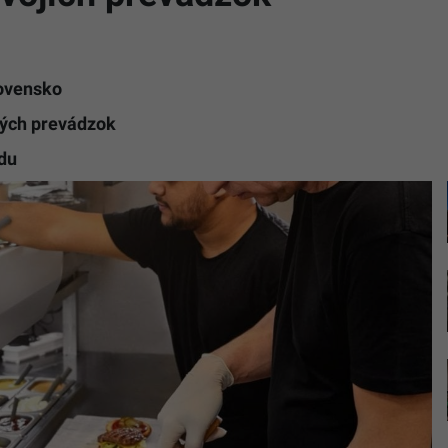
lovensko
kých prevádzok
odu