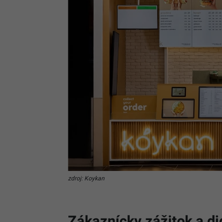
zdroj: Koykan
Zákaznícky zážitok a di