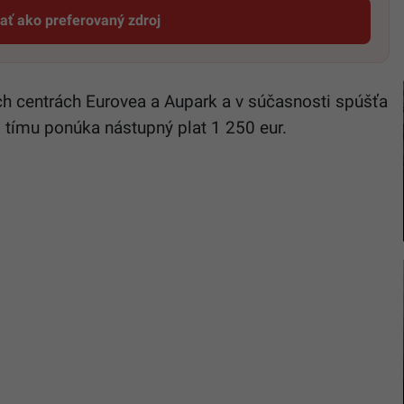
dať ako preferovaný zdroj
Startitup, odkaz sa otvorí v novom okne
ch centrách Eurovea a Aupark a v súčasnosti spúšťa
tímu ponúka nástupný plat 1 250 eur.