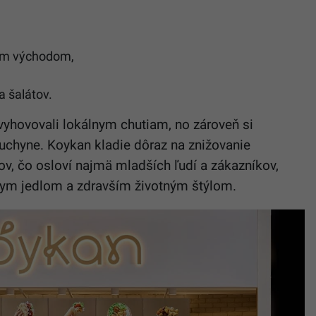
kym východom,
a šalátov.
vyhovovali lokálnym chutiam, no zároveň si
kuchyne. Koykan kladie dôraz na znižovanie
v, čo osloví najmä mladších ľudí a zákazníkov,
lym jedlom a zdravším životným štýlom.