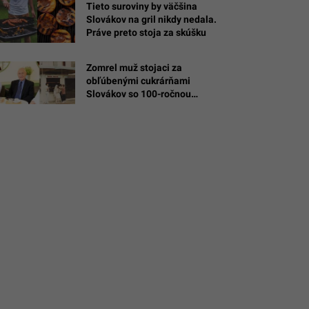
Tieto suroviny by väčšina
Slovákov na gril nikdy nedala.
Práve preto stoja za skúšku
Zomrel muž stojaci za
obľúbenými cukrárňami
com
Slovákov so 100-ročnou
tradíciou. Zmrzlinu rozvážali aj
na motorkách