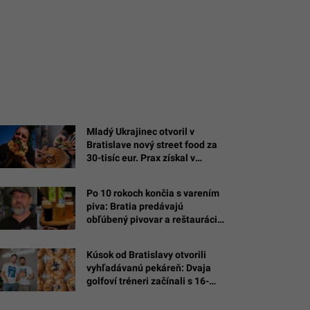
Mladý Ukrajinec otvoril v
Bratislave nový street food za
30-tisíc eur. Prax získal v
michelinských reštauráciách
Po 10 rokoch končia s varením
piva: Bratia predávajú
obľúbený pivovar a reštaurácie
na Bazoši
Kúsok od Bratislavy otvorili
vyhľadávanú pekáreň: Dvaja
golfoví tréneri začínali s 16-
tisíc eurami a pečením v garáži