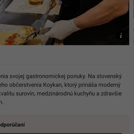
Koykan.
nia svojej gastronomickej ponuky. Na slovenský
leho občerstvenia Koykan, ktorý prináša moderný
kvalitu surovín, medzinárodnú kuchyňu a zdravšie
m.
 odporúčaní