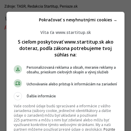
Zdroje: TASR,
Redakcia Startitup
,
Peniaze.sk
Viac k téme:
Erik Tomáš
,
odľahčovacia služba
,
Pokračovať s nevyhnutnými cookies →
príspevok
,
znevýhodné deti
Víta ťa www.startitup.sk
S cieľom poskytovať www.startitup.sk ako
doteraz, podľa zákona potrebujeme tvoj
súhlas na:
Personalizovaná reklama a obsah, meranie reklamy a
obsahu, prieskum cieľových skupín a vývoj služieb
Uchovávanie alebo prístup k informáciám na zariadení
Ďalšie informácie
Vaše osobné údaje budú spracúvané a informácie z vášho
zariadenia (súbory cookie, jedinečné identifikátory a ďalšie
údaje o zariadení) môžu byť ukladané a používané
225 partnermi a môžu s nimi byť zdieľané alebo môžu byť
využívané konkrétne týmito webovými stránkami. My a naši
partneri môžeme používať presné údaje o geolokácii.
Pozrite