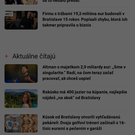
sa to nedalo predať“
Firmu s tržbami 19,3 milióna eur budovali v
Bratislave 15 rokov. Popísali chybu, ktorá ich
takmer pripravila o biznis
Aktuálne čítajú
Altman s majetkom 2,9 miliardy eur: „Sme v
singularite.“ Radí, na čom teraz začať
pracovať, ak chceš uspieť
Rakúsko má 400 jazier na kúpanie, najlepšie
nájdeš „na skok“ od Bratislavy
Kúsok od Bratislavy otvorili vyhľadávanú
pekáreň: Dvaja golfoví tréneri začínali s 16-
tisíc eurami a pečením v garáži