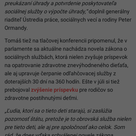
preukázaní úhrady a potvrdenie poskytovateľa
sociálnej služby o výpočte úhrady,“
doplnil generálny
riaditeľ Ústredia práce, sociálnych vecí a rodiny Peter
Ormandy.
Tomáš tiež na tlačovej konferencii pripomenul, že v
parlamente sa aktuálne nachádza novela zákona o
sociálnych službách, ktorá nielen zvyšuje príspevok
na opatrovanie zdravotne znevýhodneného dieťaťa,
ale aj upravuje čerpanie odľahčovacej služby z
doterajších 30 dní na 360 hodín. Ešte v júli si tiež
prebojoval
zvýšenie príspevku
pre rodičov so
zdravotne postihnutými deťmi.
„Ľudia, ktorí sa o tieto deti starajú, si zaslúžia
pozornosť štátu, pretože je to obrovská služba nielen
pre tieto deti, ale aj pre spoločnosť ako celok. Som
rád, že dnes vďaka schválenej novele zákona