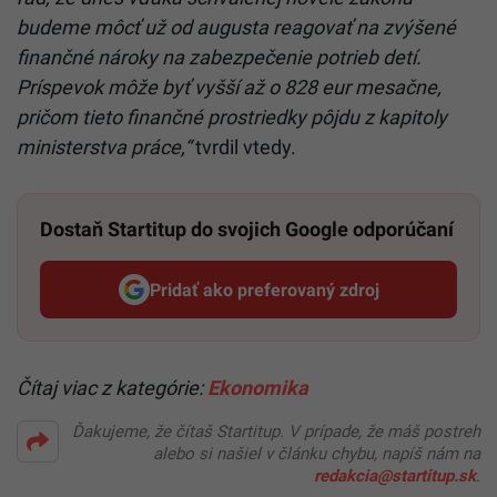
budeme môcť už od augusta reagovať na zvýšené
finančné nároky na zabezpečenie potrieb detí.
Príspevok môže byť vyšší až o 828 eur mesačne,
pričom tieto finančné prostriedky pôjdu z kapitoly
ministerstva práce,“
tvrdil vtedy.
Dostaň Startitup do svojich Google odporúčaní
Pridať ako preferovaný zdroj
Startitup, odkaz sa otvorí v n
Čítaj viac z kategórie:
Ekonomika
Ďakujeme, že čítaš Startitup. V prípade, že máš postreh
alebo si našiel v článku chybu, napíš nám na
redakcia@startitup.sk
.