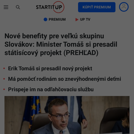
KÚPIŤ PREMIUM
PREMIUM
UP TV
Nové benefity pre veľkú skupinu
Slovákov: Minister Tomáš si presadil
státisícový projekt (PREHĽAD)
Erik Tomáš si presadil nový projekt
Má pomôcť rodinám so znevýhodnenými deťmi
Prispeje im na odľahčovaciu službu
Ilustračn
foto
Ministers
práce,