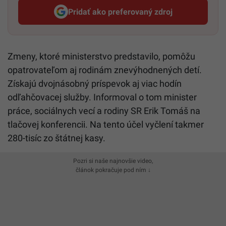
Pridať ako preferovaný zdroj
Startitup, odkaz sa otvorí v n
Zmeny, ktoré ministerstvo predstavilo, pomôžu
opatrovateľom aj rodinám znevýhodnených detí.
Získajú dvojnásobný príspevok aj viac hodín
odľahčovacej služby. Informoval o tom minister
práce, sociálnych vecí a rodiny SR Erik Tomáš na
tlačovej konferencii. Na tento účel vyčlení takmer
280-tisíc zo štátnej kasy.
Pozri si naše najnovšie video,
článok pokračuje pod ním ↓