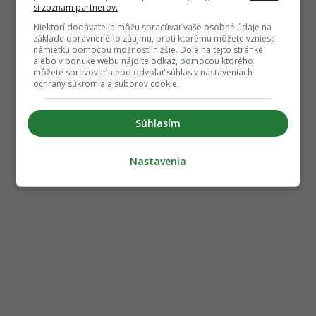
si zoznam partnerov.
Niektorí dodávatelia môžu spracúvať vaše osobné údaje na
základe oprávneného záujmu, proti ktorému môžete vzniesť
námietku pomocou možností nižšie. Dole na tejto stránke
alebo v ponuke webu nájdite odkaz, pomocou ktorého
môžete spravovať alebo odvolať súhlas v nastaveniach
ochrany súkromia a súborov cookie.
Súhlasím
Nastavenia