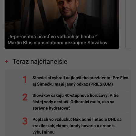
„6-percentná účasť vo voľbách je hanba!“
Martin Klus o absolútnom nezáujme Slovákov
Teraz najčítanejšie
Slováci si vybrali najlepšieho prezidenta. Pre Fica
aj Šimečku majú jasný odkaz (PRIESKUM)
Slovákov čakajú 40-stupňové horúčavy: Pitie
čistej vody nestačí. Odborníci radia, ako sa
správne hydratovať
Poplach vo vzduchu: Nákladné lietadlo DHL sa
zrazilo s objektom, úrady hovoria o drone s
výbušninou