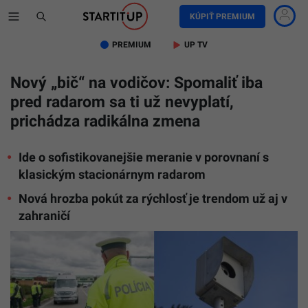
KÚPIŤ PREMIUM
PREMIUM
UP TV
Nový „bič“ na vodičov: Spomaliť iba
pred radarom sa ti už nevyplatí,
prichádza radikálna zmena
Ide o sofistikovanejšie meranie v porovnaní s
klasickým stacionárnym radarom
Nová hrozba pokút za rýchlosť je trendom už aj v
zahraničí