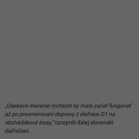
Ako informuje portál
Topspeed.sk
, plány na úsekové
meranie rýchlosti, vrátane systému automatického
zasielania pokút poštou, sú v hre už nejaký čas.
„Predmetné riešenie je v štádiu rokovania,“
uviedla v
stanovisku pre portál Topspeed.sk Národná
diaľničná spoločnosť.