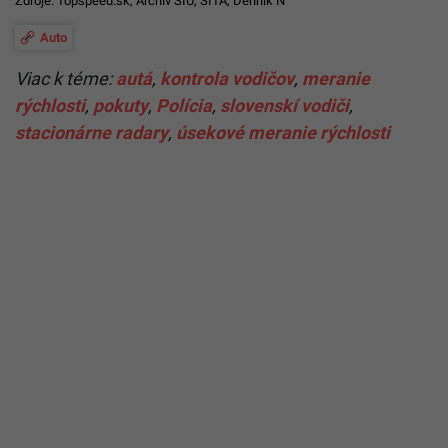
Pridať ako preferovaný zdroj
Startitup, odkaz sa otvorí v n
Čítaj viac z kategórie:
Auto
Ďakujeme, že čítaš Startitup. V prípade, že máš postreh
alebo si našiel v článku chybu, napíš nám na
redakcia@startitup.sk
.
Zdroje:
Topspeed.sk
,
Archív SIU
, SITA,
Denník N
Auto
Viac k téme:
autá
,
kontrola vodičov
,
meranie
rýchlosti
,
pokuty
,
Polícia
,
slovenskí vodiči
,
stacionárne radary
,
úsekové meranie rýchlosti