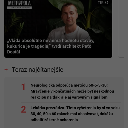
Zomrel muž stojaci za obľúbenými
cukrárňami Slovákov so 100-ročnou tradíciou.
Zmrzlinu rozvážali aj na motorkách
Najnovšie videá
„Vláda absolútne nevníma hodnotu stavby,
kukurica je tragédia,” tvrdí architekt Peťo
Dostál