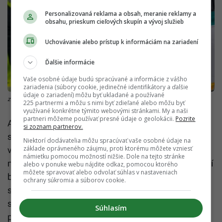
Návrh však nehovorí len o jednodňovej diaľničnej
Personalizovaná reklama a obsah, meranie reklamy a
známke. Cieľom návrhu sú popri zavedení možnosti
obsahu, prieskum cieľových skupín a vývoj služieb
úhrady jednodňovej diaľničnej známky aj úpravy v
Uchovávanie alebo prístup k informáciám na zariadení
zákone o výbere mýta za užívanie vymedzených
úsekov pozemných komunikácií. Týkať sa to má
Ďalšie informácie
konkrétne priestupkov.
Vaše osobné údaje budú spracúvané a informácie z vášho
zariadenia (súbory cookie, jedinečné identifikátory a ďalšie
údaje o zariadení) môžu byť ukladané a používané
225 partnermi a môžu s nimi byť zdieľané alebo môžu byť
využívané konkrétne týmito webovými stránkami. My a naši
partneri môžeme používať presné údaje o geolokácii.
Pozrite
si zoznam partnerov.
Niektorí dodávatelia môžu spracúvať vaše osobné údaje na
základe oprávneného záujmu, proti ktorému môžete vzniesť
námietku pomocou možností nižšie. Dole na tejto stránke
alebo v ponuke webu nájdite odkaz, pomocou ktorého
môžete spravovať alebo odvolať súhlas v nastaveniach
ochrany súkromia a súborov cookie.
Súhlasím
zdroj: TASR/Dano Veselica