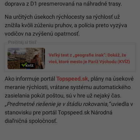
Fungovať by mal až po presmerovaní
dopravy
Momentálne nie je úsekové meranie rýchlosti na
úseku D1 pri Bratislave, kde práve prebiehajú
dopravné obmedzenia, zavedené. Avšak možnosť
jeho zavedenia sa skúma, najmä v čase, keď bude
doprava z D1 presmerovaná na náhradné trasy.
Na určitých úsekoch rýchlocesty sa rýchlosť už
znížila kvôli zúženiu pruhov, a polícia preto vyzýva
vodičov na zvýšenú opatrnosť.
Veľký test z „geografie inak“: Dokáž, že
vieš, ktoré mesto je Paríž Východu (KVÍZ)