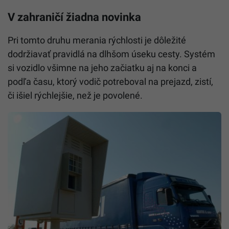
„Úsekové meranie rýchlosti by malo začať fungovať
až po presmerovaní dopravy z diaľnice D1 na
obchádzkové trasy,“
ozrejmili ďalej slovenskí
diaľničiari.
V zahraničí žiadna novinka
Pri tomto druhu merania rýchlosti je dôležité
dodržiavať pravidlá na dlhšom úseku cesty. Systém
si vozidlo všimne na jeho začiatku aj na konci a
podľa času, ktorý vodič potreboval na prejazd, zistí,
či išiel rýchlejšie, než je povolené.