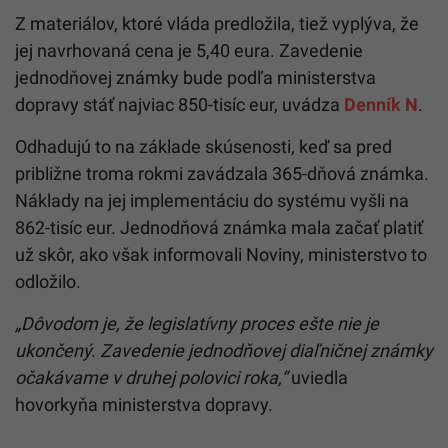
Slovensko o pár hodín zasiahnu silné
búrky. Nebezpečné počasie potrvá
niekoľko dní (PREDPOVEĎ)
„Diaľničná známka s jednodňovou platnosťou je
platná do 24.00 hodiny dňa určeného užívateľom
vymedzených úsekov ciest,“
píše sa v materiáli.
Znamená to, že je síce jednodňová, ale bude platná
len do polnoci bez ohľadu na to, kedy ju zakúpiš.
Z materiálov, ktoré vláda predložila, tiež vyplýva, že
jej navrhovaná cena je 5,40 eura. Zavedenie
jednodňovej známky bude podľa ministerstva
dopravy stáť najviac 850-tisíc eur, uvádza
Denník N
.
Odhadujú to na základe skúsenosti, keď sa pred
približne troma rokmi zavádzala 365-dňová známka.
Náklady na jej implementáciu do systému vyšli na