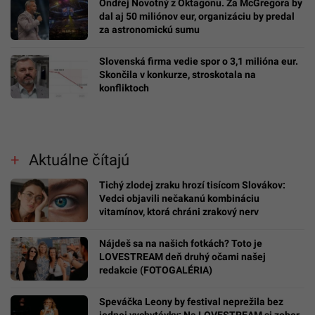
PREMIUM
Neurologička odporúča metódu 60-5-3-30:
Mravčenie v končatinách môže byť neškodnou
reakciou na tlak, ale aj varovným signálom
Števo Eisele o zákulisí milionárskej Formuly
1: Prenájom komentátorskej búdky stál 15-
tisíc eur
Ondřej Novotný z Oktagonu. Za McGregora by
dal aj 50 miliónov eur, organizáciu by predal
za astronomickú sumu
Slovenská firma vedie spor o 3,1 milióna eur.
Skončila v konkurze, stroskotala na
konfliktoch