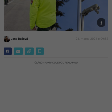
Ilustračn
foto
TASR/Mar
Baumann
Freepik/
Jana Bačová
21. marca 2024 o 09:52
ČLÁNOK POKRAČUJE POD REKLAMOU