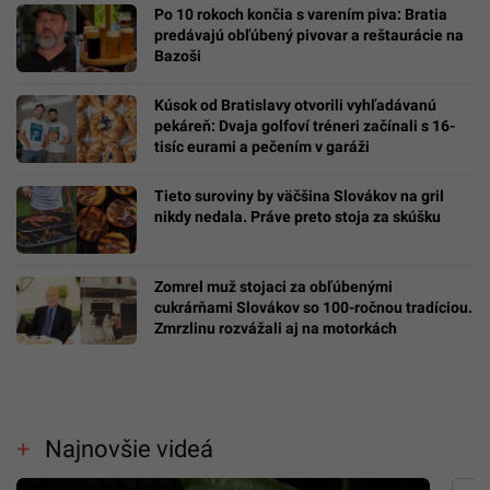
Mladý Ukrajinec otvoril v Bratislave nový
street food za 30-tisíc eur. Prax získal v
michelinských reštauráciách
Po 10 rokoch končia s varením piva: Bratia
predávajú obľúbený pivovar a reštaurácie na
Bazoši
Kúsok od Bratislavy otvorili vyhľadávanú
pekáreň: Dvaja golfoví tréneri začínali s 16-
tisíc eurami a pečením v garáži
Tieto suroviny by väčšina Slovákov na gril
nikdy nedala. Práve preto stoja za skúšku