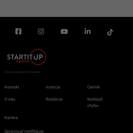
Mýtus o pasívnej starobe búra 97-ročná
rekordérka: Tieto zvyky ti pomôžu udržať si
kondíciu aj vo vysokom veku
Dôvera v inštitúcie na Slovensku sa štiepi:
Kým hasičom verí takmer každý, cirkvi aj
politikom vystavili občania účet
Na Slovensku sa šíri nebezpečný gigant z
Kaukazu: Pozor na rastlinu, ktorej dotyk
spôsobuje bolestivé pľuzgiere