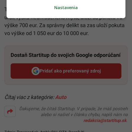
Nastavenia
Ako vodičovi ti môže hroziť pokuta vo výške
stopäťdesiatnásobku neuhradeného mýta, najviac
však do výšky 1 050 eur, píše SITA. Dopravcovia
môžu využívať aj Európske mýto. V blokovom konaní
bude v prípade priestupku hroziť pokuta vo výške
stonásobku neuhradeného mýta, pričom výsledná
suma sa zaokrúhli na celú sumu v eurách deliteľnú
piatimi, najviac do výšky 700 eur.
Tlačová agentúra tiež dopĺňa, že ak nie je možné
určiť výšku neuhradeného mýta, uloží sa pokuta vo
výške 700 eur. Za správny delikt sa zas uloží pokuta
vo výške od 1 050 eur do 10 000 eur.
Dostaň Startitup do svojich Google odporúčaní