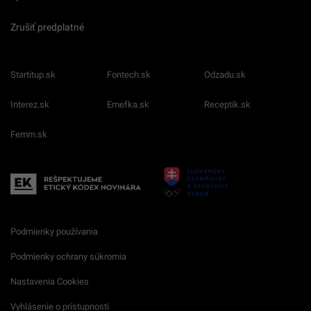
Člen združenia IAB Slovakia
Kontakt
Inzercia
Cenník
O nás
Redakcia
Nahlásiť
chybu
Kariéra
Spravovať notifikácie
Zrušiť predplatné
Startitup.sk
Fontech.sk
Odzadu.sk
Interez.sk
Emefka.sk
Receptik.sk
Femm.sk