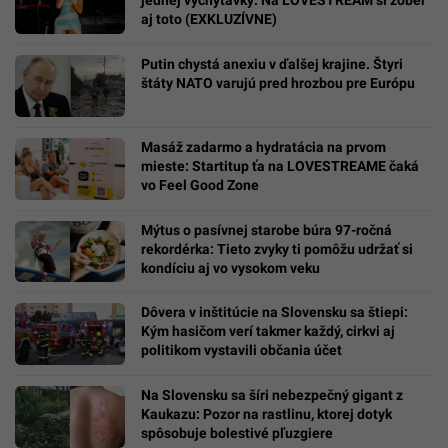
Aktuálne čítajú
Tichý zlodej zraku hrozí tisícom Slovákov:
Vedci objavili nečakanú kombináciu
vitamínov, ktorá chráni zrakový nerv
Nájdeš sa na našich fotkách? Toto je
LOVESTREAM deň druhý očami našej
redakcie (FOTOGALÉRIA)
Speváčka Leony by festival neprežila bez
jednej vychytávky: Na LOVESTREAM si zober
aj toto (EXKLUZÍVNE)
Putin chystá anexiu v ďalšej krajine. Štyri
štáty NATO varujú pred hrozbou pre Európu
Masáž zadarmo a hydratácia na prvom
mieste: Startitup ťa na LOVESTREAME čaká
vo Feel Good Zone