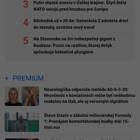
Teraz najčítanejšie
Neurologička odporúča metódu 60-5-3-30:
Mravčenie v končatinách môže byť neškodnou
reakciou na tlak, ale aj varovným signálom
Lekárka prezrádza: Tieto vyšetrenia by si vo veku
30, 40, 50 a 60 rokoch mal absolvovať, dokážu
odhaliť zákerné ochorenia
Putin chystá anexiu v ďalšej krajine. Štyri štáty
NATO varujú pred hrozbou pre Európu
Dôchodok už v 20-ke: Generácia Z odmieta drieť
do staroby, zavádza nový trend
Na Slovensku sa šíri nebezpečný gigant z
Kaukazu: Pozor na rastlinu, ktorej dotyk
spôsobuje bolestivé pľuzgiere