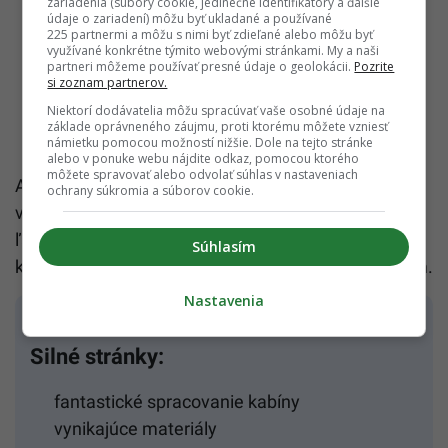
zariadenia (súbory cookie, jedinečné identifikátory a ďalšie
údaje o zariadení) môžu byť ukladané a používané
225 partnermi a môžu s nimi byť zdieľané alebo môžu byť
využívané konkrétne týmito webovými stránkami. My a naši
partneri môžeme používať presné údaje o geolokácii.
Pozrite
si zoznam partnerov.
Niektorí dodávatelia môžu spracúvať vaše osobné údaje na
základe oprávneného záujmu, proti ktorému môžete vzniesť
námietku pomocou možností nižšie. Dole na tejto stránke
alebo v ponuke webu nájdite odkaz, pomocou ktorého
môžete spravovať alebo odvolať súhlas v nastaveniach
Auto Express ho vybral za prémiové SUV strednej
ochrany súkromia a súborov cookie.
veľkosti roka 2022 aj 2023. Jeho interiér vyniká
ľahko ovládateľnými technológiami, vysokou
Súhlasím
kvalitou spracovania, bohatou výbavou a priestorom.
Nastavenia
Silné stránky:
fantastické spracovanie kabíny
vynikajúce materiály