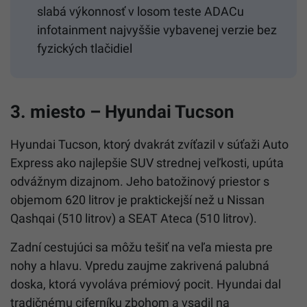
slabá výkonnosť v losom teste ADACu
infotainment najvyššie vybavenej verzie bez
fyzických tlačidiel
3. miesto – Hyundai Tucson
Hyundai Tucson, ktorý dvakrát zvíťazil v súťaži Auto
Express ako najlepšie SUV strednej veľkosti, upúta
odvážnym dizajnom. Jeho batožinový priestor s
objemom 620 litrov je praktickejší než u Nissan
Qashqai (510 litrov) a SEAT Ateca (510 litrov).
Zadní cestujúci sa môžu tešiť na veľa miesta pre
nohy a hlavu. Vpredu zaujme zakrivená palubná
doska, ktorá vyvoláva prémiový pocit. Hyundai dal
tradičnému ciferníku zbohom a vsadil na