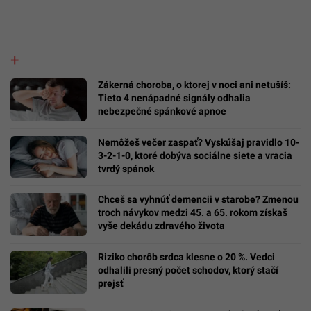
Zákerná choroba, o ktorej v noci ani netušíš:
Tieto 4 nenápadné signály odhalia
nebezpečné spánkové apnoe
Nemôžeš večer zaspať? Vyskúšaj pravidlo 10-
3-2-1-0, ktoré dobýva sociálne siete a vracia
tvrdý spánok
Chceš sa vyhnúť demencii v starobe? Zmenou
troch návykov medzi 45. a 65. rokom získaš
vyše dekádu zdravého života
Riziko chorôb srdca klesne o 20 %. Vedci
odhalili presný počet schodov, ktorý stačí
prejsť