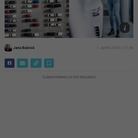
Ilustračn
foto
Freepik/@
Freepik/
Jana Bačová
1. apríla 2024 o 11:48
ČLÁNOK POKRAČUJE POD REKLAMOU