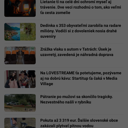
Lietanie ti na celé dni ochromí myseľ aj
trávenie. Dve veci rozhodnú o tom, ako veľmi
ťa cesta zomelie
Dedinka s 353 obyvateľmi zarobila na radare
milióny. Vodiči si z dovoleniek nosia drahé
suveníry
Zrážka vlaku s autom v Tatrách: Úsek je
uzavretý, zavedená je náhradná doprava
Na LOVESTREAME ťa potetujeme, pozývame
aj na dobrú kávu: Startitup ťa čaká v Media
Village
Pátranie po mužovi sa skončilo tragicky.
Nezvestného našli v rybníku
Pokuta až 3 319 eur. Ďalšie slovenské obce
zakázali plytvať pitnou vodou