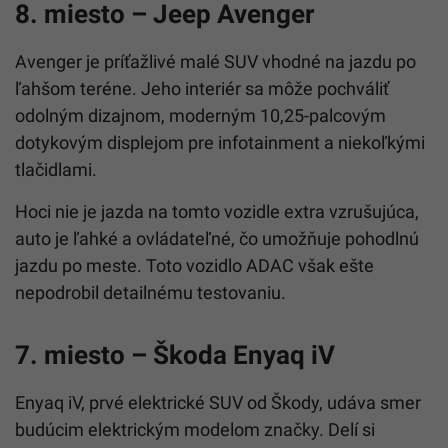
8. miesto – Jeep Avenger
Avenger je príťažlivé malé SUV vhodné na jazdu po
ľahšom teréne. Jeho interiér sa môže pochváliť
odolným dizajnom, moderným 10,25-palcovým
dotykovým displejom pre infotainment a niekoľkými
tlačidlami.
Hoci nie je jazda na tomto vozidle extra vzrušujúca,
auto je ľahké a ovládateľné, čo umožňuje pohodlnú
jazdu po meste. Toto vozidlo ADAC však ešte
nepodrobil detailnému testovaniu.
7. miesto – Škoda Enyaq iV
Enyaq iV, prvé elektrické SUV od Škody, udáva smer
budúcim elektrickým modelom značky. Delí si