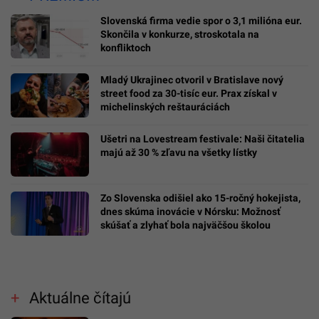
Slovenská firma vedie spor o 3,1 milióna eur.
Skončila v konkurze, stroskotala na
konfliktoch
Mladý Ukrajinec otvoril v Bratislave nový
street food za 30-tisíc eur. Prax získal v
michelinských reštauráciách
Ušetri na Lovestream festivale: Naši čitatelia
majú až 30 % zľavu na všetky lístky
Zo Slovenska odišiel ako 15-ročný hokejista,
dnes skúma inovácie v Nórsku: Možnosť
skúšať a zlyhať bola najväčšou školou
Aktuálne čítajú