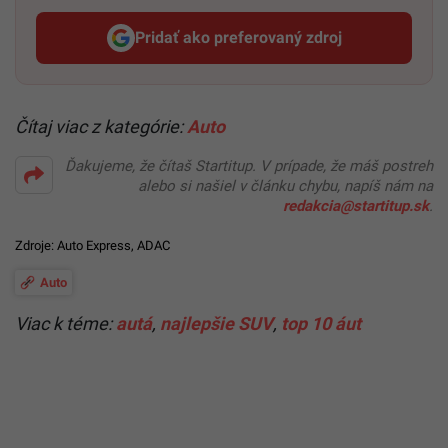
Pridať ako preferovaný zdroj
Startitup, odkaz sa otvorí v n
Čítaj viac z kategórie:
Auto
Ďakujeme, že čítaš Startitup. V prípade, že máš postreh
alebo si našiel v článku chybu, napíš nám na
redakcia@startitup.sk
.
Zdroje:
Auto Express
,
ADAC
Auto
Viac k téme:
autá
,
najlepšie SUV
,
top 10 áut