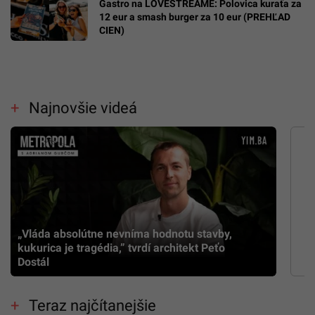
Gastro na LOVESTREAME: Polovica kuraťa za
12 eur a smash burger za 10 eur (PREHĽAD
CIEN)
Najnovšie videá
„Vláda absolútne nevníma hodnotu stavby,
kukurica je tragédia,” tvrdí architekt Peťo
Dostál
Teraz najčítanejšie