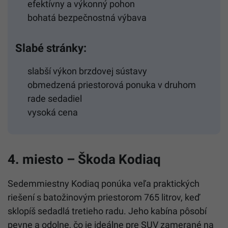
efektívny a výkonný pohon
bohatá bezpečnostná výbava
Slabé stránky:
slabší výkon brzdovej sústavy
obmedzená priestorová ponuka v druhom
rade sedadiel
vysoká cena
4. miesto – Škoda Kodiaq
Sedemmiestny Kodiaq ponúka veľa praktických
riešení s batožinovým priestorom 765 litrov, keď
sklopíš sedadlá tretieho radu. Jeho kabína pôsobí
pevne a odolne, čo je ideálne pre SUV zamerané na