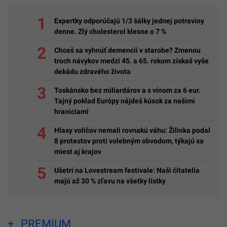
Expertky odporúčajú 1/3 šálky jednej potraviny
denne. Zlý cholesterol klesne o 7 %
Chceš sa vyhnúť demencii v starobe? Zmenou
troch návykov medzi 45. a 65. rokom získaš vyše
dekádu zdravého života
Toskánsko bez miliardárov a s vínom za 6 eur.
Tajný poklad Európy nájdeš kúsok za našimi
hraniciami
Hlasy voličov nemali rovnakú váhu: Žilinka podal
8 protestov proti volebným obvodom, týkajú sa
miest aj krajov
Ušetri na Lovestream festivale: Naši čitatelia
majú až 30 % zľavu na všetky lístky
PREMIUM