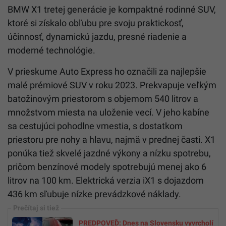
BMW X1 tretej generácie je kompaktné rodinné SUV,
ktoré si získalo obľubu pre svoju praktickosť,
účinnosť, dynamickú jazdu, presné riadenie a
moderné technológie.
V prieskume Auto Express ho označili za najlepšie
malé prémiové SUV v roku 2023. Prekvapuje veľkým
batožinovým priestorom s objemom 540 litrov a
množstvom miesta na uloženie vecí. V jeho kabíne
sa cestujúci pohodlne vmestia, s dostatkom
priestoru pre nohy a hlavu, najmä v prednej časti. X1
ponúka tiež skvelé jazdné výkony a nízku spotrebu,
pričom benzínové modely spotrebujú menej ako 6
litrov na 100 km. Elektrická verzia iX1 s dojazdom
436 km sľubuje nízke prevádzkové náklady.
PREDPOVEĎ: Dnes na Slovensku vyvrcholí