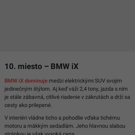
10. miesto – BMW iX
BMW iX dominuje
medzi elektrickými SUV svojim
jedinečným štýlom. Aj keď váži 2,4 tony, jazda s ním
je stále zábavná, citlivé riadenie v zákrutách a drží sa
cesty ako prilepené.
V interiéri vládne ticho a pohodlie vďaka tichému
motoru a mäkkým sedadlám. Jeho hlavnou slabou
stránkou je však vysoká cena.