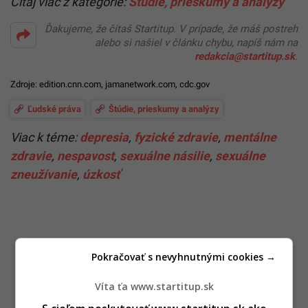
Čítaj viac z kategórie:
Štúdie, prieskumy a analýzy
Ďakujeme, že čítaš Startitup. V prípade, že máš postreh
alebo si našiel v článku chybu, napíš nám na
redakcia@startitup.sk
.
Zdroje:
edition.cnn.com
,
jamanetwork.com
,
cdc.gov
Ľudské práva
Štúdie, prieskumy a analýzy
Viac k téme:
depresia
,
fyzické zdravie
,
mentálne
zdravie
,
nespavost
,
sexuálne násilie
,
sexuálne
zneužívanie
,
úzkosť
Pokračovať s nevyhnutnými cookies →
Víta ťa www.startitup.sk