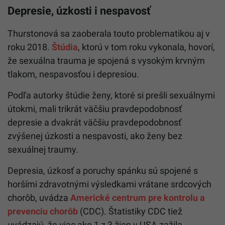
Depresie, úzkosti i nespavosť
Thurstonová sa zaoberala touto problematikou aj v
roku 2018.
Štúdia
, ktorú v tom roku vykonala, hovorí,
že sexuálna trauma je spojená s vysokým krvným
tlakom, nespavosťou i depresiou.
Podľa autorky štúdie ženy, ktoré si prešli sexuálnymi
útokmi, mali trikrát väčšiu pravdepodobnosť
depresie a dvakrát väčšiu pravdepodobnosť
zvýšenej úzkosti a nespavosti, ako ženy bez
sexuálnej traumy.
Depresia, úzkosť a poruchy spánku sú spojené s
horšími zdravotnými výsledkami vrátane srdcových
chorôb, uvádza
Americké centrum pre kontrolu a
prevenciu chorôb
(CDC). Štatistiky CDC tiež
uvádzajú, že viac ako 1 z 3 žien v USA zažila