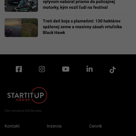
vplyvom nabúral priamo do policajnej
motorky, kým vozil ľudí na festival
Tretí deň boja s plameňmi: 130 hektárov
spálenej zeme a masívny zásah vrtuľníka
Black Hawk
Člen združenia IAB Slovakia
Kontakt
Inzercia
Cenník