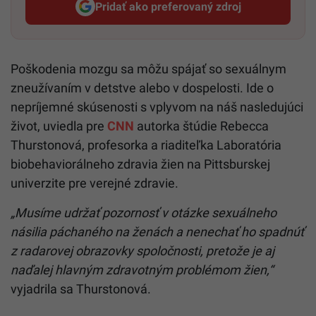
Pridať ako preferovaný zdroj
Startitup, odkaz sa otvorí v n
Poškodenia mozgu sa môžu spájať so sexuálnym
zneužívaním v detstve alebo v dospelosti. Ide o
nepríjemné skúsenosti s vplyvom na náš nasledujúci
život, uviedla pre
CNN
autorka štúdie Rebecca
Thurstonová, profesorka a riaditeľka Laboratória
biobehaviorálneho zdravia žien na Pittsburskej
univerzite pre verejné zdravie.
„Musíme udržať pozornosť v otázke sexuálneho
násilia páchaného na ženách a nenechať ho spadnúť
z radarovej obrazovky spoločnosti, pretože je aj
naďalej hlavným zdravotným problémom žien,“
vyjadrila sa Thurstonová.