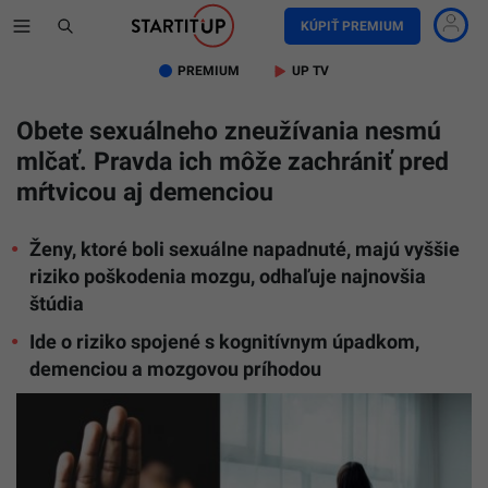
KÚPIŤ PREMIUM
PREMIUM
UP TV
Obete sexuálneho zneužívania nesmú
mlčať. Pravda ich môže zachrániť pred
mŕtvicou aj demenciou
Ženy, ktoré boli sexuálne napadnuté, majú vyššie
riziko poškodenia mozgu, odhaľuje najnovšia
štúdia
Ide o riziko spojené s kognitívnym úpadkom,
demenciou a mozgovou príhodou