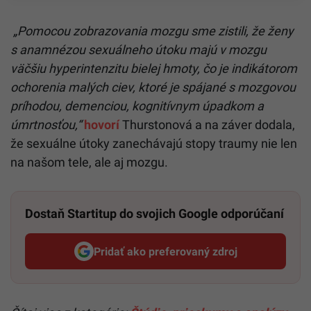
„Pomocou zobrazovania mozgu sme zistili, že ženy
s anamnézou sexuálneho útoku majú v mozgu
väčšiu hyperintenzitu bielej hmoty, čo je indikátorom
ochorenia malých ciev, ktoré je spájané s mozgovou
príhodou, demenciou, kognitívnym úpadkom a
úmrtnosťou,“
hovorí
Thurstonová a na záver dodala,
že sexuálne útoky zanechávajú stopy traumy nie len
na našom tele, ale aj mozgu.
Dostaň Startitup do svojich Google odporúčaní
Pridať ako preferovaný zdroj
Startitup, odkaz sa otvorí v n