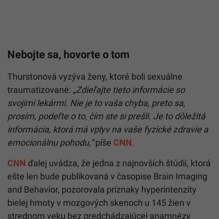
Nebojte sa, hovorte o tom
Thurstonová vyzýva ženy, ktoré boli sexuálne
traumatizované:
„Zdieľajte tieto informácie so
svojimi lekármi. Nie je to vaša chyba, preto sa,
prosím, podeľte o to, čím ste si prešli. Je to dôležitá
informácia, ktorá má vplyv na vaše fyzické zdravie a
emocionálnu pohodu,“
píše
CNN
.
CNN
ďalej uvádza, že jedna z najnovších štúdii, ktorá
ešte len bude publikovaná v časopise Brain Imaging
and Behavior, pozorovala príznaky hyperintenzity
bielej hmoty v mozgových skenoch u 145 žien v
strednom veku bez predchádzajúcej anamnézy