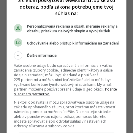
S cieľom poskytovať www.startitup.sk ako
doteraz, podľa zákona potrebujeme tvoj
súhlas na:
Personalizovaná reklama a obsah, meranie reklamy a
obsahu, prieskum cieľových skupín a vývoj služieb
Uchovávanie alebo prístup k informáciám na zariadení
Ďalšie informácie
Vaše osobné údaje budú spracúvané a informácie z vášho
zariadenia (súbory cookie, jedinečné identifikátory a ďalšie
údaje o zariadení) môžu byť ukladané a používané
225 partnermi a môžu s nimi byť zdieľané alebo môžu byť
využívané konkrétne týmito webovými stránkami. My a naši
partneri môžeme používať presné údaje o geolokácii.
Pozrite
si zoznam partnerov.
Niektorí dodávatelia môžu spracúvať vaše osobné údaje na
základe oprávneného záujmu, proti ktorému môžete vzniesť
námietku pomocou možností nižšie. Dole na tejto stránke
alebo v ponuke webu nájdite odkaz, pomocou ktorého
môžete spravovať alebo odvolať súhlas v nastaveniach
ochrany súkromia a súborov cookie.