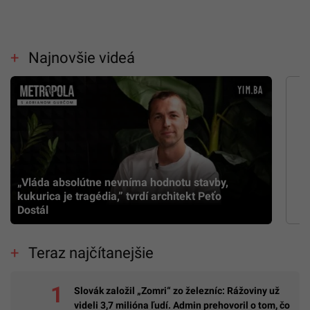
Najnovšie videá
„Vláda absolútne nevníma hodnotu stavby,
kukurica je tragédia,” tvrdí architekt Peťo
Dostál
Teraz najčítanejšie
Slovák založil „Zomri“ zo železníc: Rážoviny už
videli 3,7 milióna ľudí. Admin prehovoril o tom, čo