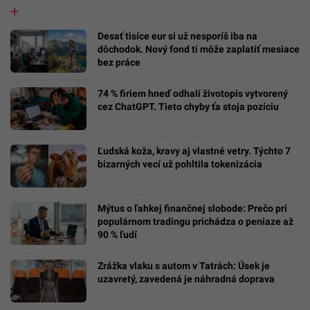
Desať tisíce eur si už nesporíš iba na
dôchodok. Nový fond ti môže zaplatiť mesiace
bez práce
74 % firiem hneď odhalí životopis vytvorený
cez ChatGPT. Tieto chyby ťa stoja pozíciu
Ľudská koža, kravy aj vlastné vetry. Týchto 7
bizarných vecí už pohltila tokenizácia
Mýtus o ľahkej finančnej slobode: Prečo pri
populárnom tradingu prichádza o peniaze až
90 % ľudí
Zrážka vlaku s autom v Tatrách: Úsek je
uzavretý, zavedená je náhradná doprava