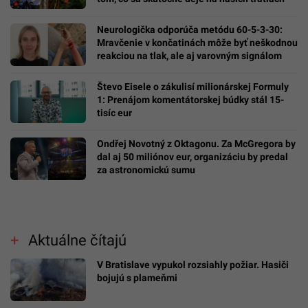
Neurologička odporúča metódu 60-5-3-30:
Mravčenie v končatinách môže byť neškodnou
reakciou na tlak, ale aj varovným signálom
Števo Eisele o zákulisí milionárskej Formuly
1: Prenájom komentátorskej búdky stál 15-
tisíc eur
Ondřej Novotný z Oktagonu. Za McGregora by
dal aj 50 miliónov eur, organizáciu by predal
za astronomickú sumu
Aktuálne čítajú
V Bratislave vypukol rozsiahly požiar. Hasiči
bojujú s plameňmi