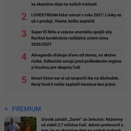
sa skutočne deje na našich tratiach
LOVESTREAM hlási návrat v roku 2027: Lístky sú
už v predaji. Vieme, koľko zaplatíš
Super El Niño a vzácna anomália spojili sily.
Raritná kombinácia radikálne zmení zimu
2026/2027
Ašvaganda sľubuje úľavu od stresu, no skrýva
riziká. Odborníci varujú pred poškodením orgánu
a hrozbou pre skupiny ľudí
Desať tisíce eur si už nesporíš iba na dôchodok.
Nový fond ti môže zaplatiť mesiace bez práce
PREMIUM
Slovák založil „Zomri“ zo železníc: Rážoviny
už videli 3,7 milióna ľudí. Admin prehovoril o
tom, čo sa skutočne deje na našich tratiach