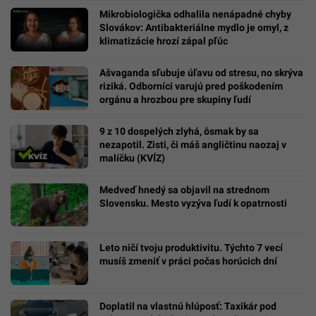
Mikrobiologička odhalila nenápadné chyby
Slovákov: Antibakteriálne mydlo je omyl, z
klimatizácie hrozí zápal pľúc
Ašvaganda sľubuje úľavu od stresu, no skrýva
riziká. Odborníci varujú pred poškodením
orgánu a hrozbou pre skupiny ľudí
9 z 10 dospelých zlyhá, ôsmak by sa
nezapotil. Zisti, či máš angličtinu naozaj v
malíčku (KVÍZ)
Medveď hnedý sa objavil na strednom
Slovensku. Mesto vyzýva ľudí k opatrnosti
Leto ničí tvoju produktivitu. Týchto 7 vecí
musíš zmeniť v práci počas horúcich dní
Doplatil na vlastnú hlúposť: Taxikár pod