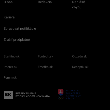
O nás
Redakcia
Nahlásiť
chybu
Kariéra
Spravovať notifikácie
Zrušiť predplatné
Startitup.sk
Fontech.sk
Odzadu.sk
Interez.sk
Emefka.sk
Receptik.sk
Femm.sk