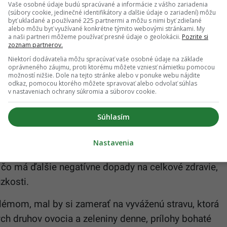
Vaše osobné údaje budú spracúvané a informácie z vášho zariadenia
(súbory cookie, jedinečné identifikátory a ďalšie údaje o zariadení) môžu
bohatú na polynenasýtené tuky, dosiahli významné
byť ukladané a používané 225 partnermi a môžu s nimi byť zdieľané
alebo môžu byť využívané konkrétne týmito webovými stránkami. My
Hladina „zlého“ cholesterolu sa znížila o zhruba 10
a naši partneri môžeme používať presné údaje o geolokácii.
Pozrite si
zoznam partnerov.
nergetických zásob v srdcovom svale. Nikola Srnic,
Niektorí dodávatelia môžu spracúvať vaše osobné údaje na základe
zity, zdôraznil:
„Kľúčovým faktorom je typ tuku, nie
oprávneného záujmu, proti ktorému môžete vzniesť námietku pomocou
možností nižšie. Dole na tejto stránke alebo v ponuke webu nájdite
odkaz, pomocou ktorého môžete spravovať alebo odvolať súhlas
v nastaveniach ochrany súkromia a súborov cookie.
ná strava
Súhlasím
vá strava ovplyvňuje nielen fyzické zdravie, ale aj
Nastavenia
cia nezdravých jedál môže vyústiť do
 čo má ďalšie negatívne dopady na celkové zdravie,
zkosti.
émom, mal by si zamerať na vyváženú stravu, ktorá
ch druhov ovocia a zeleniny denne, prílohy bohaté