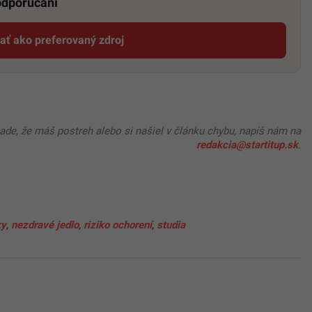
 odporúčaní
dať ako preferovaný zdroj
Startitup, odkaz sa otvorí v novom okne
pade, že máš postreh alebo si našiel v článku chybu, napíš nám na
redakcia@startitup.sk
.
ky
,
nezdravé jedlo
,
riziko ochorení
,
studia