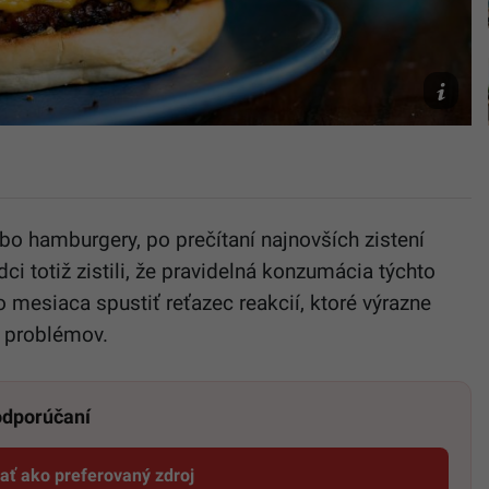
Unsplash
Fernando
bo hamburgery, po prečítaní najnovších zistení
i totiž zistili, že pravidelná konzumácia týchto
 mesiaca spustiť reťazec reakcií, ktoré výrazne
h problémov.
 odporúčaní
dať ako preferovaný zdroj
Startitup, odkaz sa otvorí v novom okne