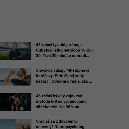
68-ročný fyziológ trénuje
futbalovú elitu metódou 10-20-
30. Trvá 20 minút a nahradí
hodiny behu
Slovákov čakajú 40-stupňové
horúčavy: Pitie čistej vody
nestačí. Odborníci radia, ako sa
správne hydratovať
46-ročný bývalý vojak radí
metódu 6-3 na vybudovanie
silného tela: Na 95 % sa
dostaneš tam, kam sa chceš
Vraciaš sa z dovolenky
unavený? Neuropsychológ