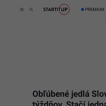
PREMIUM
Obľúbené jedlá Slo
týždňov. Stačí jedn