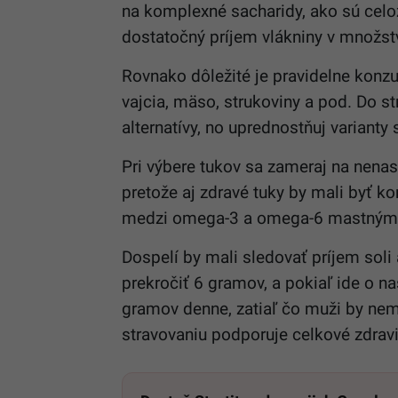
na komplexné sacharidy, ako sú celoz
dostatočný príjem vlákniny v množs
Rovnako dôležité je pravidelne konzu
vajcia, mäso, strukoviny a pod. Do st
alternatívy, no uprednostňuj variant
Pri výbere tukov sa zameraj na nenasý
pretože aj zdravé tuky by mali byť
medzi omega-3 a omega-6 mastnými k
Dospelí by mali sledovať príjem soli
prekročiť 6 gramov, a pokiaľ ide o n
gramov denne, zatiaľ čo muži by nem
stravovaniu podporuje celkové zdrav