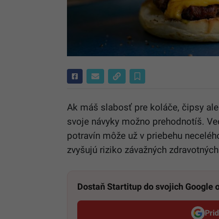
Ak máš slabosť pre koláče, čipsy ale
svoje návyky možno prehodnotíš. Vedc
potravín môže už v priebehu necelého
zvyšujú riziko závažných zdravotnýc
Dostaň Startitup do svojich Google
Pri