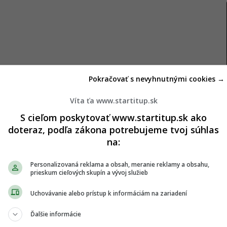
Pokračovať s nevyhnutnými cookies →
Víta ťa www.startitup.sk
S cieľom poskytovať www.startitup.sk ako
doteraz, podľa zákona potrebujeme tvoj súhlas
na:
Personalizovaná reklama a obsah, meranie reklamy a obsahu,
prieskum cieľových skupín a vývoj služieb
ala prudké zhoršenie kľúčových zdravotných
Uchovávanie alebo prístup k informáciám na zariadení
ka srdcových ochorení. Došlo u nich až k 20-
 pečeni, čo zvyšuje riziko vzniku cukrovky 2. typu,
Ďalšie informácie
ny „zlého“ cholesterolu.