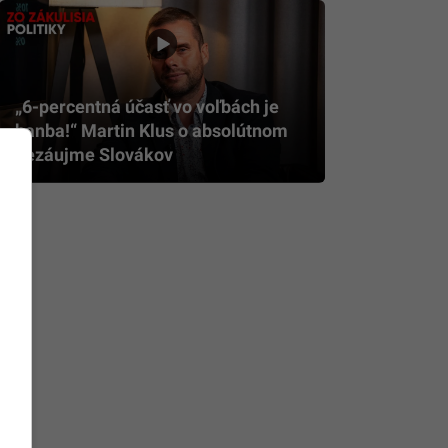
„6-percentná účasť vo voľbách je
hanba!“ Martin Klus o absolútnom
nezáujme Slovákov