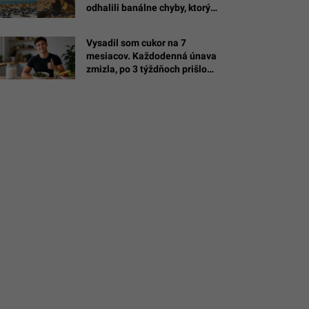
odhalili banálne chyby, ktorými
si zbytočne ničíš oddych
Vysadil som cukor na 7
/Fidel
mesiacov. Každodenná únava
zmizla, po 3 týždňoch prišlo
najväčšie prekvapenie
(EXPERIMENT)