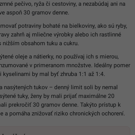
rnné pečivo, ryža či cestoviny, a nezabúdaj ani na
tve aspoň 30 gramov denne.
movať potraviny bohaté na bielkoviny, ako sú ryby,
ravy zahrň aj mliečne výrobky alebo ich rastlinné
y s nižším obsahom tuku a cukru.
tené oleje a nátierky, no používaj ich s mierou,
 konzumované v primeranom množstve. Ideálny pomer
yselinami by mal byť zhruba 1:1 až 1:4.
 a nasýtených tukov – denný limit soli by nemal
asýtené tuky, ženy by mali prijať maximálne 20
ali prekročiť 30 gramov denne. Takýto prístup k
ie a pomáha znižovať riziko chronických ochorení.