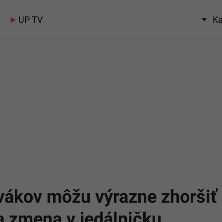
UP TV
Ka
vákov môžu výrazne zhoršiť 
a zmena v jedálničku