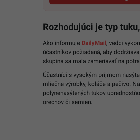
Rozhodujúci je typ tuku
Ako informuje
DailyMail
, vedci vykon
účastníkov požiadaná, aby dodržiaval
skupina sa mala zameriavať na potra
Účastníci s vysokým príjmom nasýte
mliečne výrobky, koláče a pečivo. N
polynenasýtených tukov uprednostňova
orechov či semien.