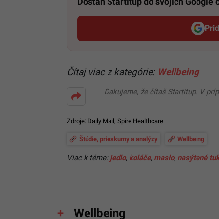
Dostaň Startitup do svojich Google
Pri
Čítaj viac z kategórie:
Wellbeing
Ďakujeme, že čítaš Startitup. V prí
Zdroje:
Daily Mail
,
Spire Healthcare
Štúdie, prieskumy a analýzy
Wellbeing
Viac k téme:
jedlo
,
koláče
,
maslo
,
nasýtené tu
Wellbeing