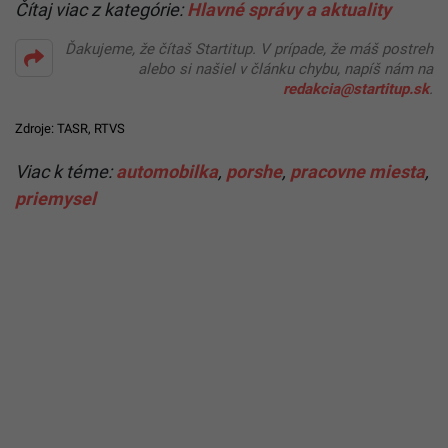
Čítaj viac z kategórie:
Hlavné správy a aktuality
Ďakujeme, že čítaš Startitup. V prípade, že máš postreh
alebo si našiel v článku chybu, napíš nám na
redakcia@startitup.sk
.
Zdroje: TASR,
RTVS
Viac k téme:
automobilka
,
porshe
,
pracovne miesta
,
priemysel