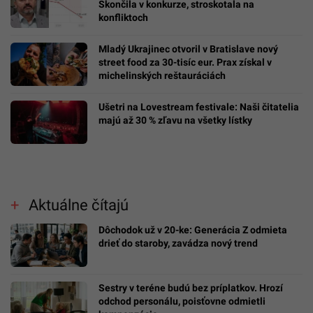
Skončila v konkurze, stroskotala na
konfliktoch
Mladý Ukrajinec otvoril v Bratislave nový
street food za 30-tisíc eur. Prax získal v
michelinských reštauráciách
Ušetri na Lovestream festivale: Naši čitatelia
majú až 30 % zľavu na všetky lístky
Aktuálne čítajú
Dôchodok už v 20-ke: Generácia Z odmieta
drieť do staroby, zavádza nový trend
Sestry v teréne budú bez príplatkov. Hrozí
odchod personálu, poisťovne odmietli