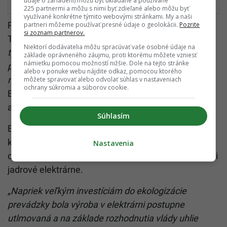
údaje o zariadení) môžu byť ukladané a používané
potrápia aj expertov
225 partnermi a môžu s nimi byť zdieľané alebo môžu byť
využívané konkrétne týmito webovými stránkami. My a naši
Projekt rekvalifikácií pre zamestnancov pripravil
partneri môžeme používať presné údaje o geolokácii.
Pozrite
si zoznam partnerov.
Trenčiansky samosprávny kraj (TSK).
„Po novom sa
Niektorí dodávatelia môžu spracúvať vaše osobné údaje na
týka i zamestnancov SE, ktorí budú šesť mesiacov
základe oprávneného záujmu, proti ktorému môžete vzniesť
námietku pomocou možností nižšie. Dole na tejto stránke
poberať priemernú mzdu a budú sa môcť
alebo v ponuke webu nájdite odkaz, pomocou ktorého
rekvalifikovať,“
pripomenul predseda TSK Jaroslav
môžete spravovať alebo odvolať súhlas v nastaveniach
ochrany súkromia a súborov cookie.
Baška. Kraj sa plánuje zapojiť i do výzvy na vodíkové
autobusy.
Súhlasím
ENO začali svoju činnosť v roku 1953, z pozície
kľúčového výrobcu elektriny ich od polovice
Nastavenia
osemdesiatych rokov 20. storočia postupne vytláčali
jadrové elektrárne.
„Napriek veľkým investíciám do ekologizácie
prevádzky bola výroba v elektrárni postupne
utlmovaná a na základe rozhodnutia vlády uhlie