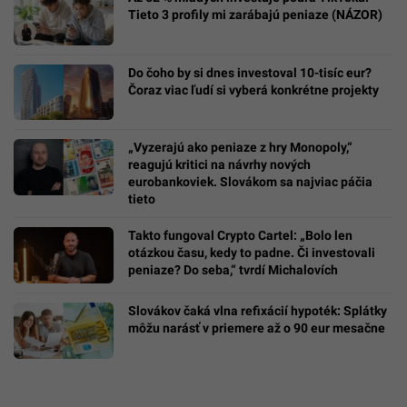
Tieto 3 profily mi zarábajú peniaze (NÁZOR)
Do čoho by si dnes investoval 10-tisíc eur?
Čoraz viac ľudí si vyberá konkrétne projekty
„Vyzerajú ako peniaze z hry Monopoly,“
reagujú kritici na návrhy nových
eurobankoviek. Slovákom sa najviac páčia
tieto
Takto fungoval Crypto Cartel: „Bolo len
otázkou času, kedy to padne. Či investovali
peniaze? Do seba,“ tvrdí Michalovích
Slovákov čaká vlna refixácií hypoték: Splátky
môžu narásť v priemere až o 90 eur mesačne