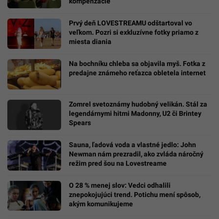
kompenzácie
Prvý deň LOVESTREAMU odštartoval vo
veľkom. Pozri si exkluzívne fotky priamo z
miesta diania
Na bochníku chleba sa objavila myš. Fotka z
predajne známeho reťazca obletela internet
Zomrel svetoznámy hudobný velikán. Stál za
legendárnymi hitmi Madonny, U2 či Brintey
Spears
Sauna, ľadová voda a vlastné jedlo: John
Newman nám prezradil, ako zvláda náročný
režim pred šou na Lovestreame
O 28 % menej slov: Vedci odhalili
znepokojujúci trend. Potichu mení spôsob,
akým komunikujeme