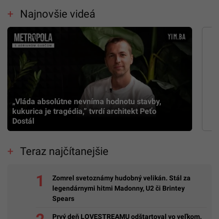
Najnovšie videá
„Vláda absolútne nevníma hodnotu stavby,
kukurica je tragédia,” tvrdí architekt Peťo
Dostál
Teraz najčítanejšie
Zomrel svetoznámy hudobný velikán. Stál za
legendárnymi hitmi Madonny, U2 či Brintey
Spears
Prvý deň LOVESTREAMU odštartoval vo veľkom.