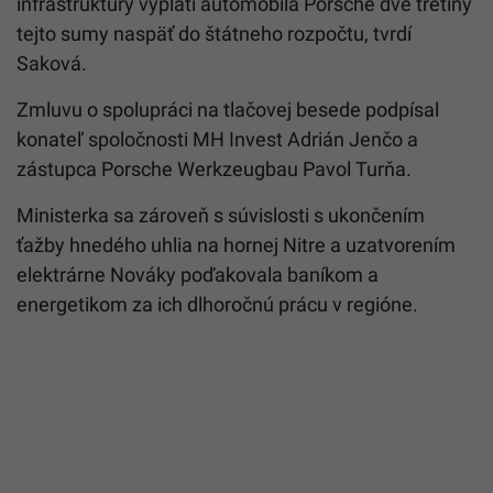
infraštruktúry vyplatí automobila Porsche dve tretiny
tejto sumy naspäť do štátneho rozpočtu, tvrdí
Saková.
Zmluvu o spolupráci na tlačovej besede podpísal
konateľ spoločnosti MH Invest Adrián Jenčo a
zástupca Porsche Werkzeugbau Pavol Turňa.
Ministerka sa zároveň s súvislosti s ukončením
ťažby hnedého uhlia na hornej Nitre a uzatvorením
elektrárne Nováky poďakovala baníkom a
energetikom za ich dlhoročnú prácu v regióne.