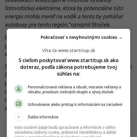
fotovoltickej elektrárne, ktorá by potenciálne túto
energiu mohla meniť na vodík a tento by poháňal
autobusy pre tento región,“
ozrejmil Strýček.
Pokračovať s nevyhnutnými cookies →
SE už rieši na projekt povoľovacie konanie,
generálny riaditeľ nevylúčil ani možnosť výstavby
Víta ťa www.startitup.sk
spaľovne alebo nejaký iný zdroj elektriny.
S cieľom poskytovať www.startitup.sk ako
doteraz, podľa zákona potrebujeme tvoj
Štátny tajomník Ministerstva hospodárstva SR Kamil
súhlas na:
Šaško označil odstavenie elektrárne za jasný krok a
prihlásenie sa k záväzku klimaticky čistejšiemu a
Personalizovaná reklama a obsah, meranie reklamy a
neutrálnejšiemu Slovensku do roku 2050. Rezort sa
obsahu, prieskum cieľových skupín a vývoj služieb
otázkou budúcnosti regiónu podľa neho intenzívne
Uchovávanie alebo prístup k informáciám na zariadení
zaoberá.
Ďalšie informácie
Dokáž, že rozumieš známym slovám
Vaše osobné údaje budú spracúvané a informácie z vášho
zariadenia (súbory cookie, jedinečné identifikátory a ďalšie
našich „poľských bratov“. Niektoré