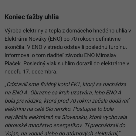
Koniec ťažby uhlia
Výroba elektriny a tepla z domáceho hnedého uhlia v
Elektrárni Nováky (ENO) po 70 rokoch definitívne
skončila. V ENO v stredu odstavili poslednú turbínu.
Informoval o tom riaditeľ závodu ENO Miroslav
Piaček. Posledný vlak s uhlím dorazil do elektrárne v
nedeľu 17. decembra.
„Odstavili sme fluidný kotol FK1, ktorý sa nachádza
na ENO A. Obrazne sa kruh uzatvára, lebo ENO A
bola prevádzka, ktorá pred 70 rokmi začala dodávať
elektrinu na celé Slovensko. Postupne to bola
najväčšia elektráreň na Slovensku, ktorá vychovala
obrovské množstvo energetikov. Tí prechádzali do
Vojan, na vodné alebo do atómových elektrární,“