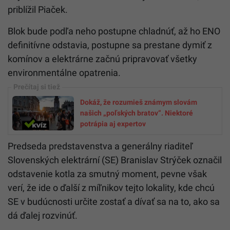
priblížil Piaček.
Blok bude podľa neho postupne chladnúť, až ho ENO
definitívne odstavia, postupne sa prestane dymiť z
komínov a elektrárne začnú pripravovať všetky
environmentálne opatrenia.
Dokáž, že rozumieš známym slovám
našich „poľských bratov“. Niektoré
potrápia aj expertov
Predseda predstavenstva a generálny riaditeľ
Slovenských elektrární (SE) Branislav Strýček označil
odstavenie kotla za smutný moment, pevne však
verí, že ide o ďalší z míľnikov tejto lokality, kde chcú
SE v budúcnosti určite zostať a dívať sa na to, ako sa
dá ďalej rozvinúť.