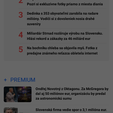
Pozri si exkluzívne fotky priamo z miesta diania
Dedinka s 353 obyvateľmi zarobila na radare
milióny. Vodiči si z dovoleniek nosia drahé
suveníry
Miliardár Strnad rozširuje výrobu na Slovensku.
Hlási rekord a zákazky za 46 miliárd eur
Na bochníku chleba sa objavila myš. Fotka z
predajne známeho reťazca obletela internet
PREMIUM
Ondřej Novotný z Oktagonu. Za McGregora by
dal aj 50 miliónov eur, organizáciu by predal
za astronomickú sumu
Slovenská firma vedie spor o 3,1 milióna eur.