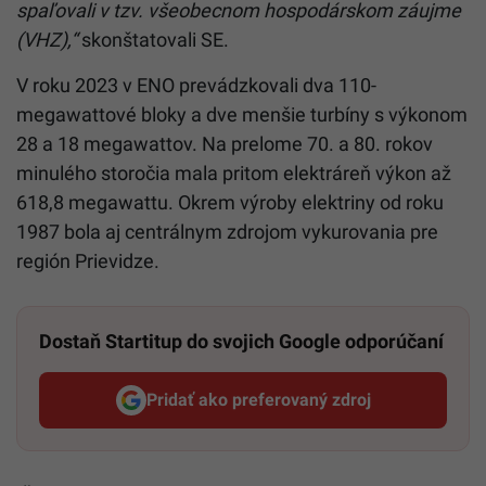
spaľovali v tzv. všeobecnom hospodárskom záujme
(VHZ),“
skonštatovali SE.
V roku 2023 v ENO prevádzkovali dva 110-
megawattové bloky a dve menšie turbíny s výkonom
28 a 18 megawattov. Na prelome 70. a 80. rokov
minulého storočia mala pritom elektráreň výkon až
618,8 megawattu. Okrem výroby elektriny od roku
1987 bola aj centrálnym zdrojom vykurovania pre
región Prievidze.
Dostaň Startitup do svojich Google odporúčaní
Pridať ako preferovaný zdroj
Startitup, odkaz sa otvorí v n