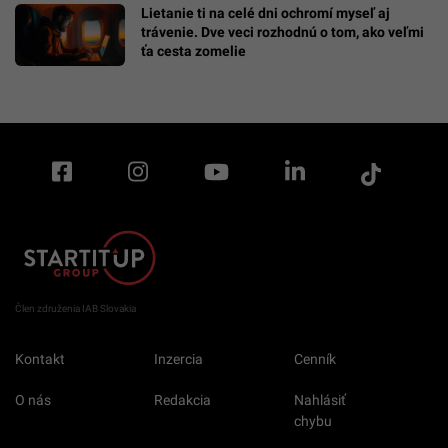
Lietanie ti na celé dni ochromí myseľ aj
trávenie. Dve veci rozhodnú o tom, ako veľmi
ťa cesta zomelie
Člen združenia IAB Slovakia
Kontakt
Inzercia
Cenník
O nás
Redakcia
Nahlásiť
chybu