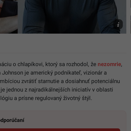
Zdroj:
Instagra
máciu o chlapíkovi, ktorý sa rozhodol, že
nezomrie
,
 Johnson je americký podnikateľ, vizionár a
ambíciou zvrátiť starnutie a dosiahnuť potenciálnu
e jednou z najradikálnejších iniciatív v oblasti
lógiu a prísne regulovaný životný štýl.
 odporúčaní