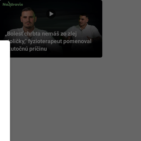
„Bolesť chrbta nemáš zo zlej
stoličky,” fyzioterapeut pomenoval
skutočnú príčinu