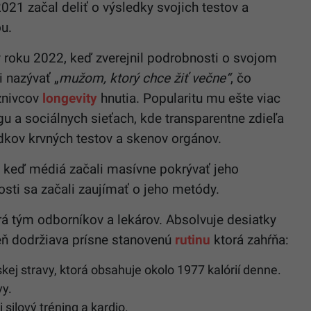
021 začal deliť o výsledky svojich testov a
ou.
 v roku 2022, keď zverejnil podrobnosti o svojom
 nazývať „
mužom, ktorý chce žiť večne“
, čo
znivcov
longevity
hnutia. Popularitu mu ešte viac
ogu a sociálnych sieťach, kde transparentne zdieľa
dkov krvných testov a skenov orgánov.
, keď médiá začali masívne pokrývať jeho
sti sa začali zaujímať o jeho metódy.
ará tým odborníkov a lekárov. Absolvuje desiatky
eň dodržiava prísne stanovenú
rutinu
ktorá zahŕňa:
j stravy, ktorá obsahuje okolo 1977 kalórií denne.
vy.
silový tréning a kardio.