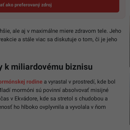
dať ako preferovaný zdroj
Startitup, odkaz sa otvorí v novom okne
dlhšie, ale aj v maximálne miere zdravom tele. Jeho
akcie a stále viac sa diskutuje o tom, či je jeho
 k miliardovému biznisu
ormónskej rodine
a vyrastal v prostredí, kde bol
 Mladí mormóni sú povinní absolvovať misijné
tý čas v Ekvádore, kde sa stretol s chudobou a
nosť ho hlboko ovplyvnila a vyvolala v ňom