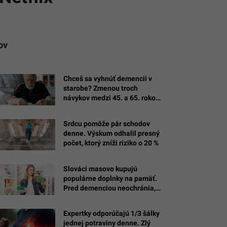
ov
Chceš sa vyhnúť demencii v
starobe? Zmenou troch
návykov medzi 45. a 65. rokom
získaš vyše dekádu zdravého
života
Srdcu pomôže pár schodov
denne. Výskum odhalil presný
počet, ktorý zníži riziko o 20 %
Slováci masovo kupujú
populárne doplnky na pamäť.
Pred demenciou neochránia,
varujú odborníci z Harvardu
Expertky odporúčajú 1/3 šálky
jednej potraviny denne. Zlý