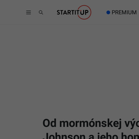
PREMIUM
Od mormónskej výc
Johnson a jeho hon