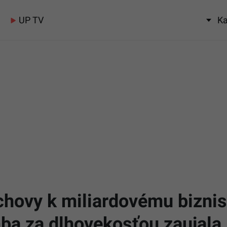
UP TV
Ka
hovy k miliardovému biznis
ba za dlhovekosťou zaujala 