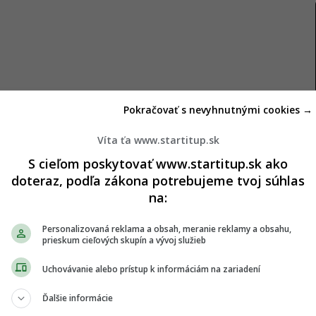
Pokračovať s nevyhnutnými cookies →
Víta ťa www.startitup.sk
S cieľom poskytovať www.startitup.sk ako
doteraz, podľa zákona potrebujeme tvoj súhlas
na:
Personalizovaná reklama a obsah, meranie reklamy a obsahu,
prieskum cieľových skupín a vývoj služieb
Uchovávanie alebo prístup k informáciám na zariadení
Ďalšie informácie
ochybňovať dogmy a hľadať vlastnú cestu. Ako