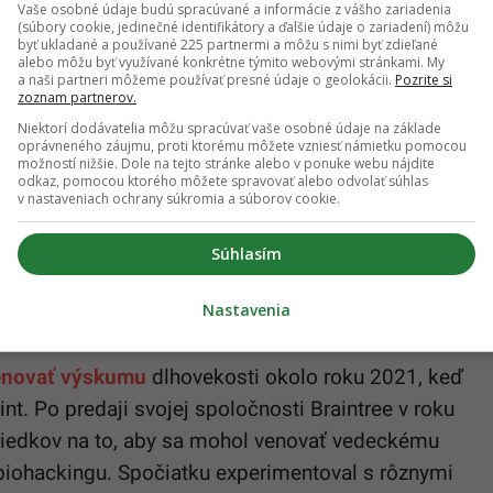
tejto cirkvi ho psychicky aj fyzicky vyčerpávalo a
Vaše osobné údaje budú spracúvané a informácie z vášho zariadenia
(súbory cookie, jedinečné identifikátory a ďalšie údaje o zariadení) môžu
vu mu prinieslo, až keď ju opustil, čo ho stálo aj
byť ukladané a používané 225 partnermi a môžu s nimi byť zdieľané
alebo môžu byť využívané konkrétne týmito webovými stránkami. My
stva.
a naši partneri môžeme používať presné údaje o geolokácii.
Pozrite si
zoznam partnerov.
al na podnikanie a založil spoločnosť Braintree,
Niektorí dodávatelia môžu spracúvať vaše osobné údaje na základe
oprávneného záujmu, proti ktorému môžete vzniesť námietku pomocou
 online platieb. V roku 2013 predal Braintree
možností nižšie. Dole na tejto stránke alebo v ponuke webu nájdite
dolárov, čo mu zabezpečilo finančnú slobodu. Táto
odkaz, pomocou ktorého môžete spravovať alebo odvolať súhlas
v nastaveniach ochrany súkromia a súborov cookie.
zácii jeho vedeckých a biohackingových
Súhlasím
Nastavenia
programovanie ľudského tela
enovať výskumu
dlhovekosti okolo roku 2021, keď
int. Po predaji svojej spoločnosti Braintree v roku
riedkov na to, aby sa mohol venovať vedeckému
biohackingu. Spočiatku experimentoval s rôznymi