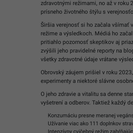
zdravotnými režimami, no až v roku 2
prísneho životného štýlu s verejnosť
Širšia verejnosť si ho začala všímať
režime a výsledkoch. Médiá ho začali
pritiahlo pozornosť skeptikov aj pria
zvýšili jeho pravidelné reporty na bl
všetky zdravotné údaje vrátane výsle
Obrovský záujem prišiel v roku 2023
experimenty a niektoré slávne osobno
O jeho zdravie a vitalitu sa denne st
vyšetrení a odberov. Taktiež každý d
Konzumáciu presne meranej vegánske
Užívanie viac ako 111 doplnkov stra
Intenzívny cvičebný režim zahŕňajúci 