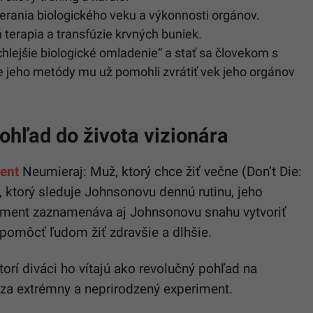
erania biologického veku a výkonnosti orgánov.
 terapia a transfúzie krvných buniek.
chlejšie biologické omladenie“ a stať sa človekom s
 že jeho metódy mu už pomohli zvrátiť vek jeho orgánov
hľad do života vizionára
ent
Neumieraj: Muž, ktorý chce žiť večne (Don’t Die:
 ktorý sleduje Johnsonovu dennú rutinu, jeho
kument zaznamenáva aj Johnsonovu snahu vytvoriť
 pomôcť ľudom žiť zdravšie a dlhšie.
orí diváci ho vítajú ako revolučný pohľad na
 za extrémny a neprirodzený experiment.