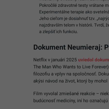
Pokročilé zdravotné testy vrátane m
Experimentálne terapie ako svetelná
Jeho cieľom je dosiahnuť tzv. „najrý
najzdravším telom v histórii. Tvrdí,
a zlepšiť ich funkciu.
Dokument Neumieraj: Po
Netflix v januári 2025
uviedol dokum
The Man Who Wants to Live Forever),
filozofiu a vplyv na spoločnosť. Do
akýsi návod na život, ktorý by mohol
Film vyvolal zmiešané reakcie – niekt
budúcnosť medicíny, iní ho označujú