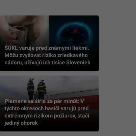
ŠÚKL varuje pred známymi liekmi.
Môžu zvyšovať riziko zriedkavého
nádoru, užívajú ich tisíce Sloveniek
Plamene sa šíria za pár minút: V
týchto okresoch hasiči varujú pred
extrémnym rizikom požiarov, stačí
jediný ohorok