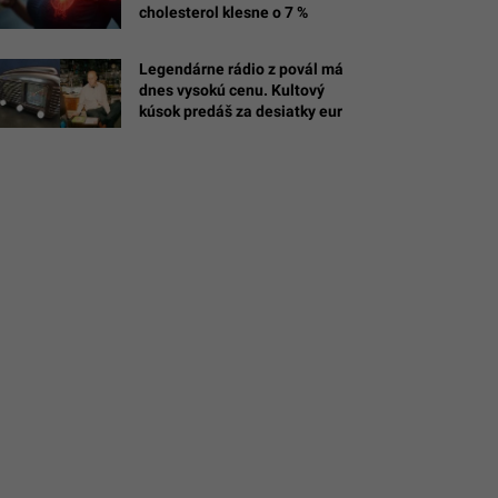
cholesterol klesne o 7 %
Legendárne rádio z povál má
dnes vysokú cenu. Kultový
m/@bryanjohnson_
kúsok predáš za desiatky eur