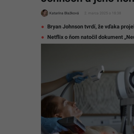
Katarína Blažková
2. marca 2025 o 18:38
Bryan Johnson tvrdí, že vďaka projek
Netflix o ňom natočil dokument „Ne