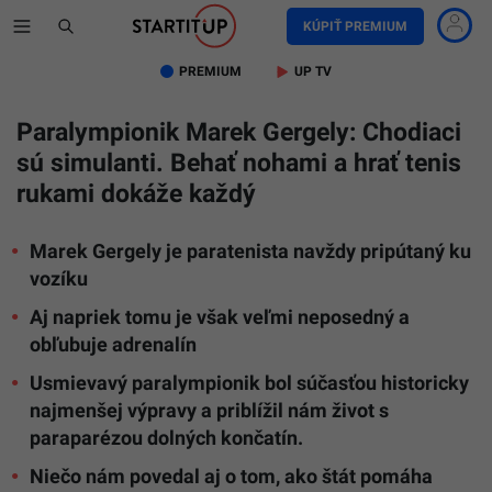
KÚPIŤ PREMIUM
PREMIUM
UP TV
Paralympionik Marek Gergely: Chodiaci
sú simulanti. Behať nohami a hrať tenis
rukami dokáže každý
Marek Gergely je paratenista navždy pripútaný ku
vozíku
Aj napriek tomu je však veľmi neposedný a
obľubuje adrenalín
Usmievavý paralympionik bol súčasťou historicky
najmenšej výpravy a priblížil nám život s
paraparézou dolných končatín.
Niečo nám povedal aj o tom, ako štát pomáha