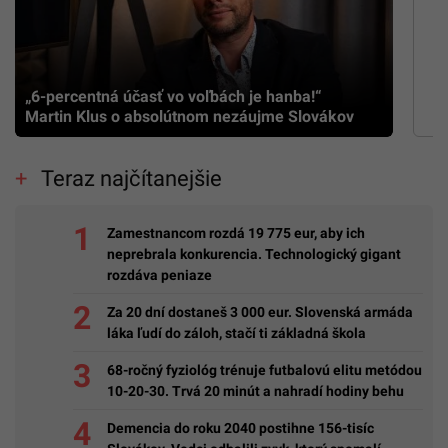
„6-percentná účasť vo voľbách je hanba!“
Martin Klus o absolútnom nezáujme Slovákov
Teraz najčítanejšie
Zamestnancom rozdá 19 775 eur, aby ich
neprebrala konkurencia. Technologický gigant
rozdáva peniaze
Za 20 dní dostaneš 3 000 eur. Slovenská armáda
láka ľudí do záloh, stačí ti základná škola
68-ročný fyziológ trénuje futbalovú elitu metódou
10-20-30. Trvá 20 minút a nahradí hodiny behu
Demencia do roku 2040 postihne 156-tisíc