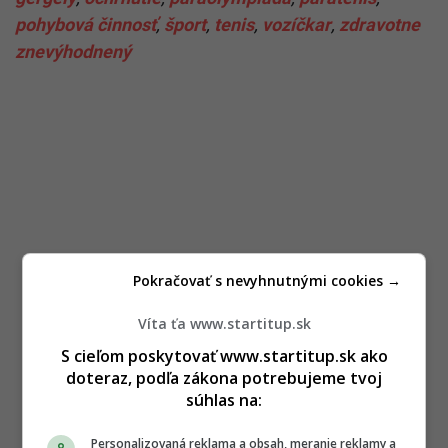
pohybová činnosť
,
šport
,
tenis
,
vozíčkar
,
zdravotne
znevýhodnený
Pokračovať s nevyhnutnými cookies →
Víta ťa www.startitup.sk
S cieľom poskytovať www.startitup.sk ako
doteraz, podľa zákona potrebujeme tvoj
súhlas na:
Personalizovaná reklama a obsah, meranie reklamy a