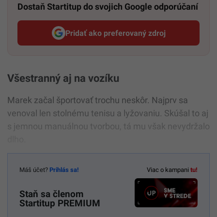
Dostaň Startitup do svojich Google odporúčaní
Pridať ako preferovaný zdroj
Startitup, odkaz sa otvorí v n
Všestranný aj na vozíku
Marek začal športovať trochu neskôr. Najprv sa
venoval len stolnému tenisu a lyžovaniu. Skúšal to aj
s jemnou manuálnou tvorbou, tá mu však nevydržalo
dlho.
Máš účet?
Prihlás sa!
Viac o kampani
tu!
Staň sa členom
Startitup PREMIUM