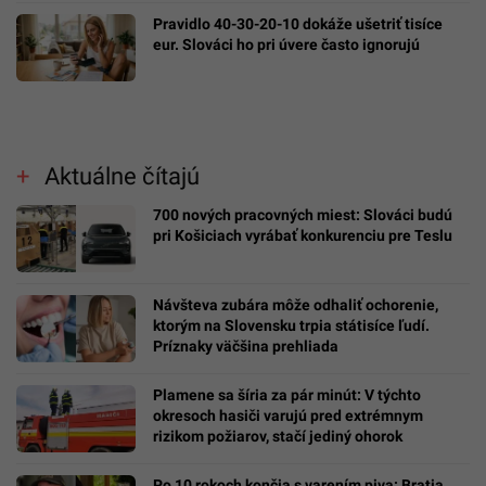
Pravidlo 40-30-20-10 dokáže ušetriť tisíce
eur. Slováci ho pri úvere často ignorujú
Aktuálne čítajú
700 nových pracovných miest: Slováci budú
pri Košiciach vyrábať konkurenciu pre Teslu
Návšteva zubára môže odhaliť ochorenie,
ktorým na Slovensku trpia státisíce ľudí.
Príznaky väčšina prehliada
Plamene sa šíria za pár minút: V týchto
okresoch hasiči varujú pred extrémnym
rizikom požiarov, stačí jediný ohorok
Po 10 rokoch končia s varením piva: Bratia