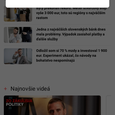
Byty prekonali rekord: Meter štvorcový stojí
vyše 3 000 eur, toto sú regióny s najväčším
rastom
Jedna z najväčších slovenských bánk dnes
mala problémy. Výpadok zasiahol platby a
ďalšie služby
Odložil som si 70 % mzdy a investoval 1 900
eur. Experiment ukázal, čo návody na
bohatstvo nespomínajú
Najnovšie videá