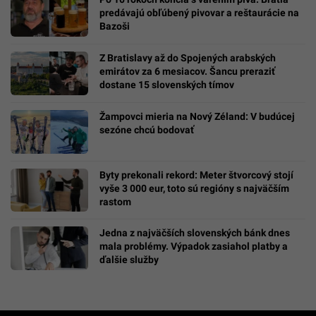
predávajú obľúbený pivovar a reštaurácie na
Bazoši
Z Bratislavy až do Spojených arabských
emirátov za 6 mesiacov. Šancu preraziť
dostane 15 slovenských tímov
Žampovci mieria na Nový Zéland: V budúcej
sezóne chcú bodovať
Byty prekonali rekord: Meter štvorcový stojí
vyše 3 000 eur, toto sú regióny s najväčším
rastom
Jedna z najväčších slovenských bánk dnes
mala problémy. Výpadok zasiahol platby a
ďalšie služby