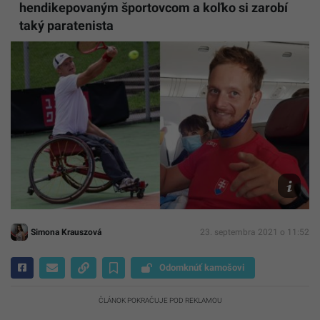
hendikepovaným športovcom a koľko si zarobí
taký paratenista
Marek
Gergely
Facebook
Open
-
Int.
Rollstuhl
-
Groß
Siegharts
Marek
Gergely
Simona Krauszová
23. septembra 2021 o 11:52
Odomknúť kamošovi
ČLÁNOK POKRAČUJE POD REKLAMOU