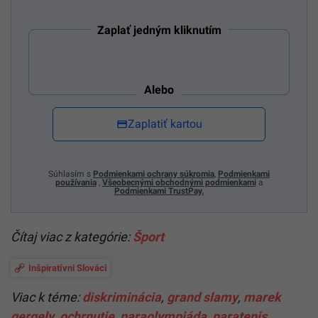
Zaplať jedným kliknutím
Alebo
Zaplatiť kartou
Súhlasím s
Podmienkami ochrany súkromia
,
Podmienkami
používania
,
Všeobecnými obchodnými podmienkami
a
Podmienkami TrustPay.
Čítaj viac z kategórie:
Šport
Inšpiratívni Slováci
Viac k téme:
diskriminácia
,
grand slamy
,
marek
gergely
,
ochrnutie
,
paraolympiáda
,
paratenis
,