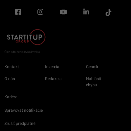
Člen združenia IAB Slovakia
Kontakt
Inzercia
Cenník
O nás
Redakcia
Nahlásiť
chybu
Kariéra
Spravovať notifikácie
Zrušiť predplatné