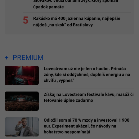
Slovákov. Vedci odhalili zvyk, ktorý spomalí
úpadok pamäte
Rakúsko má 400 jazier na kúpanie, najlepšie
nájdeš „na skok“ od Bratislavy
PREMIUM
Lovestream už nie je len o hudbe. Prináša
zóny, kde si oddýchneš, doplníš energiu a na
chvíľu „vypneš“
Získaj na Lovestream festivale kávu, masáž či
tetovanie úplne zadarmo
Odložil som si 70 % mzdy a investoval 1 900
eur. Experiment ukázal, čo návody na
bohatstvo nespomínajú