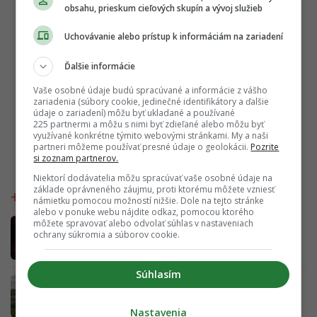
obsahu, prieskum cieľových skupín a vývoj služieb
Uchovávanie alebo prístup k informáciám na zariadení
Ďalšie informácie
Vaše osobné údaje budú spracúvané a informácie z vášho
zariadenia (súbory cookie, jedinečné identifikátory a ďalšie
údaje o zariadení) môžu byť ukladané a používané
225 partnermi a môžu s nimi byť zdieľané alebo môžu byť
využívané konkrétne týmito webovými stránkami. My a naši
partneri môžeme používať presné údaje o geolokácii.
Pozrite
si zoznam partnerov.
Niektorí dodávatelia môžu spracúvať vaše osobné údaje na
základe oprávneného záujmu, proti ktorému môžete vzniesť
námietku pomocou možností nižšie. Dole na tejto stránke
alebo v ponuke webu nájdite odkaz, pomocou ktorého
Lovestream už nie je len o hudbe. Prináša
môžete spravovať alebo odvolať súhlas v nastaveniach
ochrany súkromia a súborov cookie.
zóny, kde si oddýchneš, doplníš energiu a na
chvíľu „vypneš“
Súhlasím
Z Bratislavy až do Spojených arabských
emirátov za 6 mesiacov. Šancu preraziť
dostane 15 slovenských tímov
Nastavenia