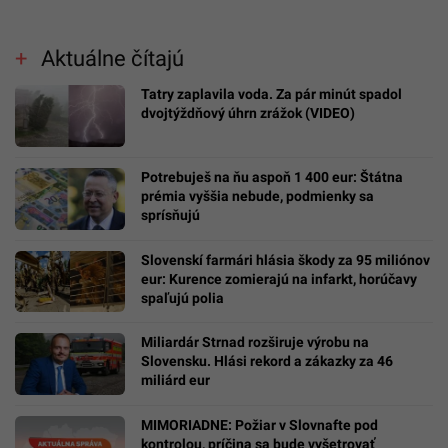
Aktuálne čítajú
Tatry zaplavila voda. Za pár minút spadol
dvojtýždňový úhrn zrážok (VIDEO)
Potrebuješ na ňu aspoň 1 400 eur: Štátna
prémia vyššia nebude, podmienky sa
sprísňujú
Slovenskí farmári hlásia škody za 95 miliónov
eur: Kurence zomierajú na infarkt, horúčavy
spaľujú polia
Miliardár Strnad rozširuje výrobu na
Slovensku. Hlási rekord a zákazky za 46
miliárd eur
MIMORIADNE: Požiar v Slovnafte pod
kontrolou, príčina sa bude vyšetrovať