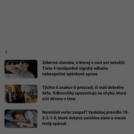
Zákerná choroba, o ktorej v noci ani netušíš:
Tieto 4 nenápadné signály odhalia
nebezpečné spánkové apnoe
Týchto 6 znakov ti prezradí, či máš dobrého
šéfa. Odborníčky upozorňujú na chybu, ktorá
ničí dôveru v tíme
Nemôžeš večer zaspať? Vyskúšaj pravidlo 10-
3-2-1-0, ktoré dobýva sociálne siete a vracia
tvrdý spánok