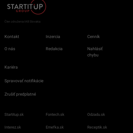
Člen združenia IAB Slovakia
Kontakt
Inzercia
Cenník
O nás
Redakcia
Nahlásiť
chybu
Kariéra
Spravovať notifikácie
Zrušiť predplatné
Startitup.sk
Fontech.sk
Odzadu.sk
Interez.sk
Emefka.sk
Receptik.sk