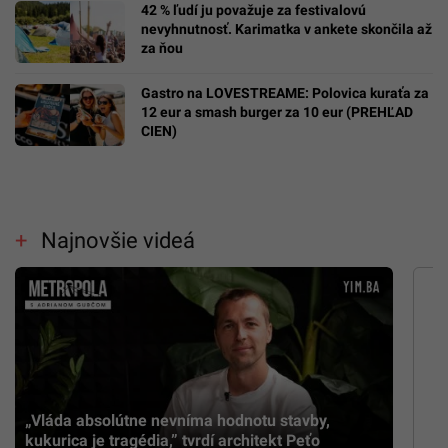
42 % ľudí ju považuje za festivalovú
nevyhnutnosť. Karimatka v ankete skončila až
za ňou
Gastro na LOVESTREAME: Polovica kuraťa za
12 eur a smash burger za 10 eur (PREHĽAD
CIEN)
Najnovšie videá
„Vláda absolútne nevníma hodnotu stavby,
kukurica je tragédia,” tvrdí architekt Peťo