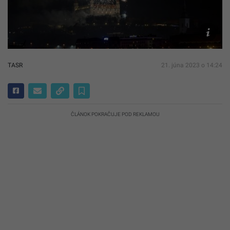
Ilustračn
obrázok
TASR/Pa
Zachar
TASR
21. júna 2023 o 14:24
ČLÁNOK POKRAČUJE POD REKLAMOU