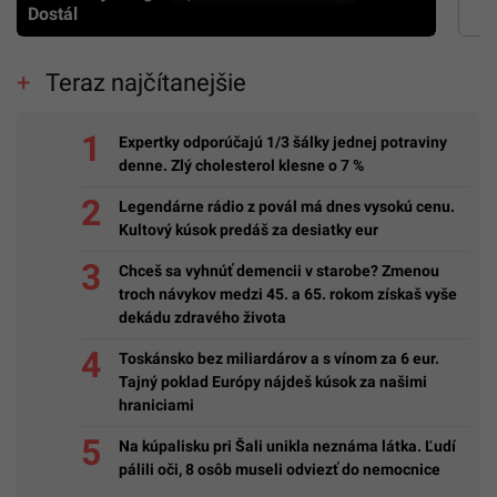
Dostál
Teraz najčítanejšie
Expertky odporúčajú 1/3 šálky jednej potraviny
denne. Zlý cholesterol klesne o 7 %
Legendárne rádio z povál má dnes vysokú cenu.
Kultový kúsok predáš za desiatky eur
Chceš sa vyhnúť demencii v starobe? Zmenou
troch návykov medzi 45. a 65. rokom získaš vyše
dekádu zdravého života
Toskánsko bez miliardárov a s vínom za 6 eur.
Tajný poklad Európy nájdeš kúsok za našimi
hraniciami
Na kúpalisku pri Šali unikla neznáma látka. Ľudí
pálili oči, 8 osôb museli odviezť do nemocnice