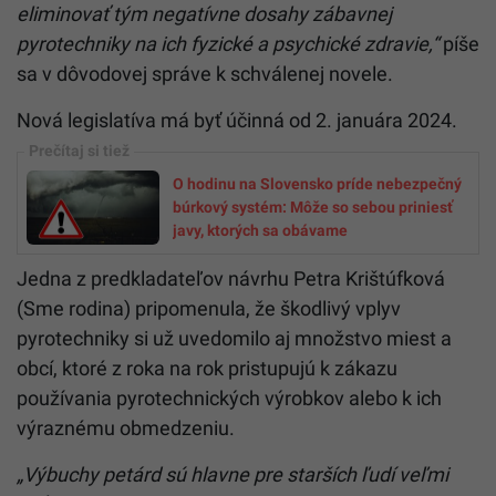
eliminovať tým negatívne dosahy zábavnej
pyrotechniky na ich fyzické a psychické zdravie,“
píše
sa v dôvodovej správe k schválenej novele.
Nová legislatíva má byť účinná od 2. januára 2024.
O hodinu na Slovensko príde nebezpečný
búrkový systém: Môže so sebou priniesť
javy, ktorých sa obávame
Jedna z predkladateľov návrhu Petra Krištúfková
(Sme rodina) pripomenula, že škodlivý vplyv
pyrotechniky si už uvedomilo aj množstvo miest a
obcí, ktoré z roka na rok pristupujú k zákazu
používania pyrotechnických výrobkov alebo k ich
výraznému obmedzeniu.
„Výbuchy petárd sú hlavne pre starších ľudí veľmi