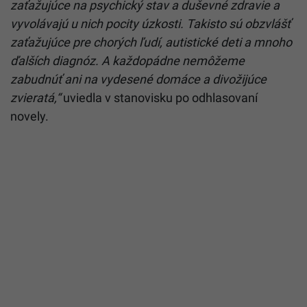
zaťažujúce na psychický stav a duševné zdravie a
vyvolávajú u nich pocity úzkosti. Takisto sú obzvlášť
zaťažujúce pre chorých ľudí, autistické deti a mnoho
ďalších diagnóz. A každopádne nemôžeme
zabudnúť ani na vydesené domáce a divožijúce
zvieratá,“
uviedla v stanovisku po odhlasovaní
novely.