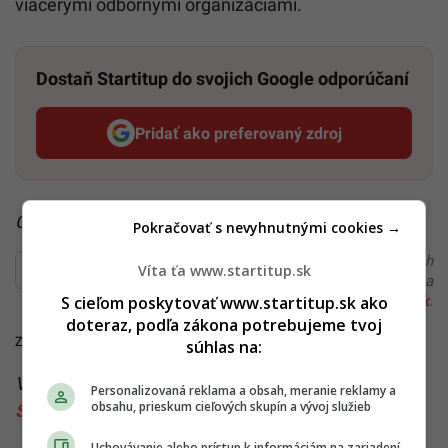
viacerými odbornými organizáciami.
Dostaň Startitup do svojich Google odporúčaní
Pridať ako preferovaný zdroj
Startitup, odkaz sa otvorí v n
Čítaj viac z kategórie:
Zo Slovenska
Pokračovať s nevyhnutnými cookies →
Ďakujeme, že čítaš Startitup. V prípade, že máš postreh
Víta ťa www.startitup.sk
alebo si našiel v článku chybu, napíš nám na
S cieľom poskytovať www.startitup.sk ako
redakcia@startitup.sk
.
doteraz, podľa zákona potrebujeme tvoj
Zdroj: TASR
súhlas na:
Viac k téme:
nr sr
,
petardy
,
schválenie
,
silvester
,
Personalizovaná reklama a obsah, meranie reklamy a
obsahu, prieskum cieľových skupín a vývoj služieb
Slovenský silvester
,
zákaz ohňostrojov
Uchovávanie alebo prístup k informáciám na zariadení