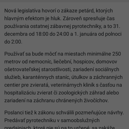
Nová legislatíva hovorí o zákaze petárd, ktorých
hlavným efektom je hluk. Zároveň spresňuje čas
používania ostatnej zábavnej pyrotechniky, a to 31.
decembra od 18:00 do 24:00 a 1. januára od polnoci
do 2:00.
Používať sa bude môcť na miestach minimálne 250
metrov od nemocníc, liečební, hospicov, domovov
ošetrovateľskej starostlivosti, zariadení sociálnych
služieb, karanténnych staníc, útulkov a záchranných
centier pre zvieratá, veterinárnych kliník s časťou na
hospitalizáciu zvierat či zoologických záhrad alebo
zariadení na záchranu chránených živočíchov.
Poslanci tiež k zákonu schválili pozmeňujúce návrhy.
Predávať pyrotechniku v samoobslužných
predajniach, ktoré nie sú na to určené, sa zakáže.