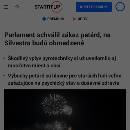
KÚPIŤ PREMIUM
PREMIUM
UP TV
Parlament schválil zákaz petárd, na
Silvestra budú obmedzené
Škodlivý vplyv pyrotechniky si už uvedomilo aj
množstvo miest a obcí
Výbuchy petárd sú hlavne pre starších ľudí veľmi
zaťažujúce na psychický stav a duševné zdravie