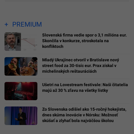
PREMIUM
Slovenská firma vedie spor o 3,1 milióna eur.
Skončila v konkurze, stroskotala na
konfliktoch
Mladý Ukrajinec otvoril v Bratislave nový
street food za 30-tisíc eur. Prax získal v
michelinských reštauráciách
Ušetri na Lovestream festivale: Naši čitatelia
majú až 30 % zľavu na všetky lístky
Zo Slovenska odišiel ako 15-ročný hokejista,
dnes skúma inovácie v Nórsku: Možnosť
skúšať a zlyhať bola najväčšou školou