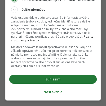
Ďalšie informácie
Vaše osobné údaje budú spracúvané a informácie z vášho
zariadenia (súbory cookie, jedinečné identifikátory a ďalšie
údaje o zariadení) môžu byť ukladané a používané
225 partnermi a môžu s nimi byť zdieľané alebo môžu byť
využívané konkrétne týmito webovými stránkami. My a naši
partneri môžeme používať presné údaje o geolokácii.
Pozrite
si zoznam partnerov.
Niektorí dodávatelia môžu spracúvať vaše osobné údaje na
základe oprávneného záujmu, proti ktorému môžete vzniesť
námietku pomocou možností nižšie. Dole na tejto stránke
alebo v ponuke webu nájdite odkaz, pomocou ktorého
môžete spravovať alebo odvolať súhlas v nastaveniach
ochrany súkromia a súborov cookie.
Súhlasím
Nastavenia