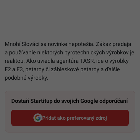
Mnohí Slováci sa novinke nepotešia. Zákaz predaja
a používanie niektorých pyrotechnických výrobkov je
realitou. Ako uviedla agentúra TASR, ide o výrobky
F2 a F3, petardy či zábleskové petardy a ďalšie
podobné výrobky.
Dostaň Startitup do svojich Google odporúčaní
Pridať ako preferovaný zdroj
Startitup, odkaz sa otvorí v n