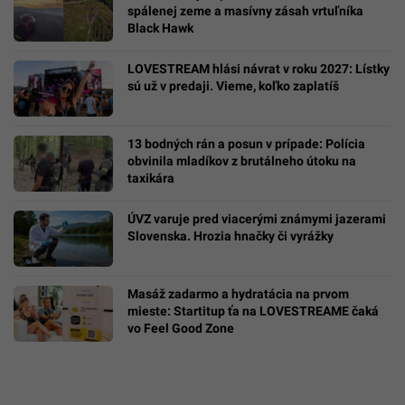
spálenej zeme a masívny zásah vrtuľníka
Black Hawk
LOVESTREAM hlási návrat v roku 2027: Lístky
sú už v predaji. Vieme, koľko zaplatíš
13 bodných rán a posun v prípade: Polícia
obvinila mladíkov z brutálneho útoku na
taxikára
ÚVZ varuje pred viacerými známymi jazerami
Slovenska. Hrozia hnačky či vyrážky
Masáž zadarmo a hydratácia na prvom
mieste: Startitup ťa na LOVESTREAME čaká
vo Feel Good Zone