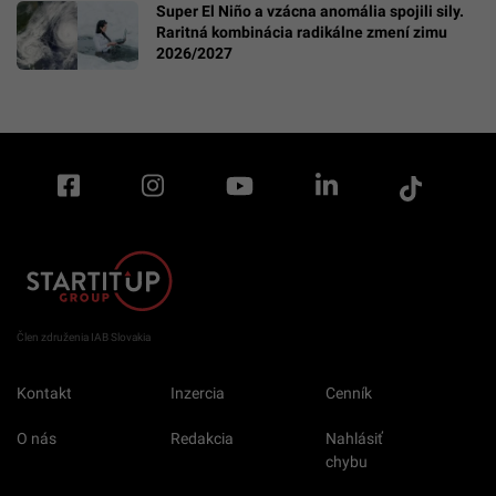
Super El Niño a vzácna anomália spojili sily.
Raritná kombinácia radikálne zmení zimu
2026/2027
Člen združenia IAB Slovakia
Kontakt
Inzercia
Cenník
O nás
Redakcia
Nahlásiť
chybu