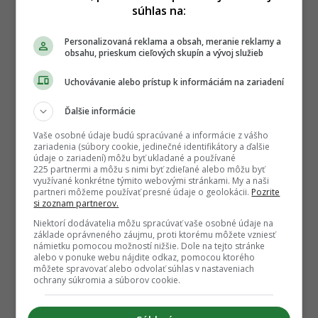
súhlas na:
Personalizovaná reklama a obsah, meranie reklamy a
obsahu, prieskum cieľových skupín a vývoj služieb
Uchovávanie alebo prístup k informáciám na zariadení
Ďalšie informácie
Vaše osobné údaje budú spracúvané a informácie z vášho
zariadenia (súbory cookie, jedinečné identifikátory a ďalšie
údaje o zariadení) môžu byť ukladané a používané
225 partnermi a môžu s nimi byť zdieľané alebo môžu byť
využívané konkrétne týmito webovými stránkami. My a naši
partneri môžeme používať presné údaje o geolokácii.
Pozrite
si zoznam partnerov.
Niektorí dodávatelia môžu spracúvať vaše osobné údaje na
základe oprávneného záujmu, proti ktorému môžete vzniesť
námietku pomocou možností nižšie. Dole na tejto stránke
alebo v ponuke webu nájdite odkaz, pomocou ktorého
môžete spravovať alebo odvolať súhlas v nastaveniach
ochrany súkromia a súborov cookie.