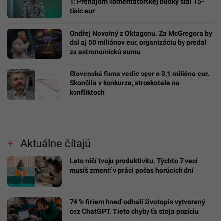
1: Prenájom komentátorskej búdky stál 15-
tisíc eur
Ondřej Novotný z Oktagonu. Za McGregora by
dal aj 50 miliónov eur, organizáciu by predal
za astronomickú sumu
Slovenská firma vedie spor o 3,1 milióna eur.
Skončila v konkurze, stroskotala na
konfliktoch
Aktuálne čítajú
Leto ničí tvoju produktivitu. Týchto 7 vecí
musíš zmeniť v práci počas horúcich dní
74 % firiem hneď odhalí životopis vytvorený
cez ChatGPT. Tieto chyby ťa stoja pozíciu