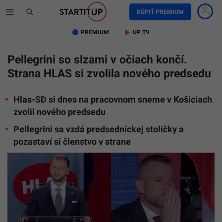
KÚPIŤ PREMIUM
PREMIUM
UP TV
Pellegrini so slzami v očiach končí.
Strana HLAS si zvolila nového predsedu
Hlas-SD si dnes na pracovnom sneme v Košiciach
zvolil nového predsedu
Pellegrini sa vzdá predsedníckej stoličky a
pozastaví si členstvo v strane
Matúš
Šutaj
Eštok
a
Peter
Pellegrini