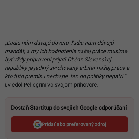
„Ľudia nám dávajú dôveru, ľudia nám dávajú
mandát, a my ich hodnotenie našej práce musíme
byť vždy pripravení prijať! Občan Slovenskej
republiky je jediný zvrchovaný arbiter našej práce a
kto túto premisu nechápe, ten do politiky nepatrí,“
uviedol Pellegrini vo svojom príhovore.
Dostaň Startitup do svojich Google odporúčaní
Pridať ako preferovaný zdroj
Startitup, odkaz sa otvorí v n