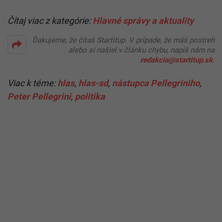
Čítaj viac z kategórie:
Hlavné správy a aktuality
Ďakujeme, že čítaš Startitup. V prípade, že máš postreh
alebo si našiel v článku chybu, napíš nám na
redakcia@startitup.sk
.
Viac k téme:
hlas
,
hlas-sd
,
nástupca Pellegriniho
,
Peter Pellegrini
,
politika