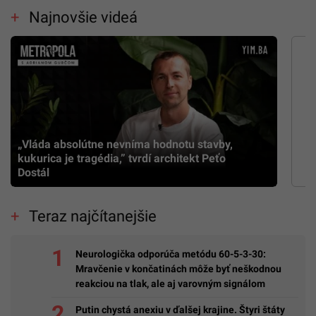
Najnovšie videá
„Vláda absolútne nevníma hodnotu stavby,
kukurica je tragédia,” tvrdí architekt Peťo
Dostál
Teraz najčítanejšie
Neurologička odporúča metódu 60-5-3-30:
Mravčenie v končatinách môže byť neškodnou
reakciou na tlak, ale aj varovným signálom
Putin chystá anexiu v ďalšej krajine. Štyri štáty