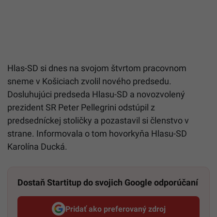
Hlas-SD si dnes na svojom štvrtom pracovnom
sneme v Košiciach zvolil nového predsedu.
Dosluhujúci predseda Hlasu-SD a novozvolený
prezident SR Peter Pellegrini odstúpil z
predsedníckej stoličky a pozastavil si členstvo v
strane. Informovala o tom hovorkyňa Hlasu-SD
Karolína Ducká.
Dostaň Startitup do svojich Google odporúčaní
Pridať ako preferovaný zdroj
Startitup, odkaz sa otvorí v n