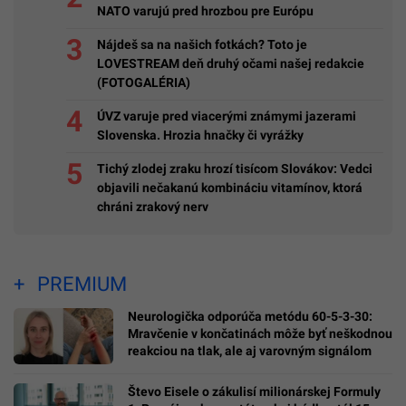
NATO varujú pred hrozbou pre Európu
Nájdeš sa na našich fotkách? Toto je
LOVESTREAM deň druhý očami našej redakcie
(FOTOGALÉRIA)
ÚVZ varuje pred viacerými známymi jazerami
Slovenska. Hrozia hnačky či vyrážky
Tichý zlodej zraku hrozí tisícom Slovákov: Vedci
objavili nečakanú kombináciu vitamínov, ktorá
chráni zrakový nerv
PREMIUM
Neurologička odporúča metódu 60-5-3-30:
Mravčenie v končatinách môže byť neškodnou
reakciou na tlak, ale aj varovným signálom
Števo Eisele o zákulisí milionárskej Formuly