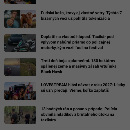
Ľudská koža, kravy aj vlastné vetry. Týchto 7
bizarných vecí už pohltila tokenizácia
Doplatil na vlastnú hlúposť: Taxikár pod
vplyvom nabúral priamo do policajnej
motorky, kým vozil ľudí na festival
Tretí deň boja s plameňmi: 130 hektárov
spálenej zeme a masívny zásah vrtuľníka
Black Hawk
LOVESTREAM hlási návrat v roku 2027: Lístky
sú už v predaji. Vieme, koľko zaplatíš
13 bodných rán a posun v prípade: Polícia
obvinila mladíkov z brutálneho útoku na
taxikára