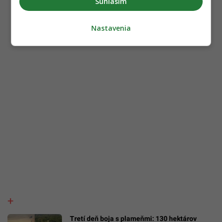
Súhlasím
Nastavenia
Tretí deň boja s plameňmi: 130 hektárov