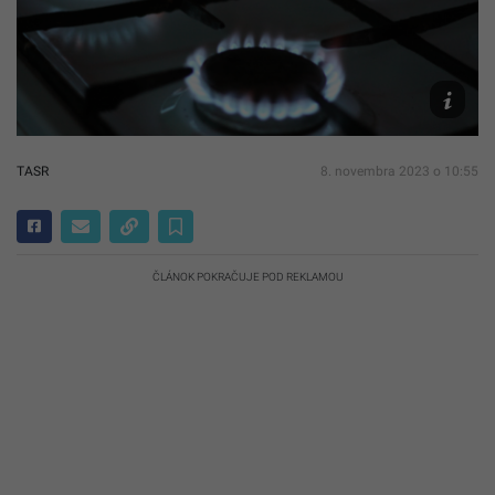
Ilustračn
obrázok
Unsplash
Makhlai
TASR
8. novembra 2023 o 10:55
ČLÁNOK POKRAČUJE POD REKLAMOU