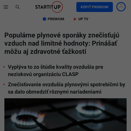
KÚPIŤ PREMIUM
PREMIUM
UP TV
Populárne plynové sporáky znečisťujú
vzduch nad limitné hodnoty: Prinášať
môžu aj zdravotné ťažkosti
Vyplýva to zo štúdie kvality ovzdušia pre
neziskovú organizáciu CLASP
Znečisťovanie ovzdušia plynovými spotrebičmi by
sa dalo obmedziť rôznymi nariadeniami