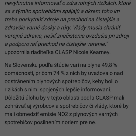
nevyhnutne informovať o zdravotných rizikách, ktoré
sa s týmito spotrebičmi spájajú a okrem toho im
treba poskytnúť zdroje na prechod na čistejšie a
zdravšie varné dosky a rúry. Vlády musia chrániť
verejné zdravie, riešiť znečistenie ovzdušia pri zdroji
a podporovať prechod na čistejšie varenie,“
upozornila riaditeľka CLASP Nicole Kearney.
Na Slovensku podľa štúdie varí na plyne 49,8 %
domácností, pričom 74 % z nich by uvažovalo nad
odstránením plynových spotrebičov, keby boli o
rizikách s nimi spojených lepšie informovaní.
Dôležitú úlohu by v tejto oblasti podľa CLASP mali
zohrávať aj výrobcovia spotrebičov či vlády, ktoré by
mali obmedziť emisie NO2 z plynových varných
spotrebičov posilnením noriem pre ne.