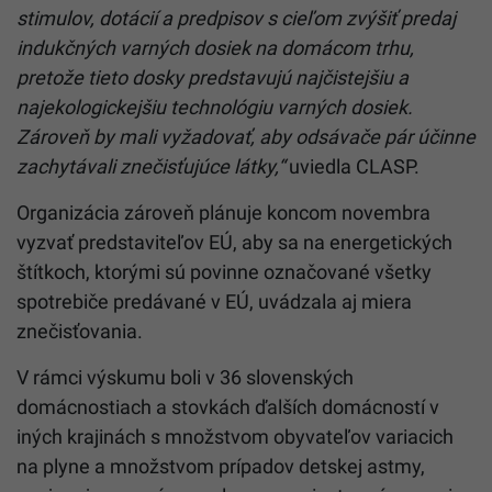
stimulov, dotácií a predpisov s cieľom zvýšiť predaj
indukčných varných dosiek na domácom trhu,
pretože tieto dosky predstavujú najčistejšiu a
najekologickejšiu technológiu varných dosiek.
Zároveň by mali vyžadovať, aby odsávače pár účinne
zachytávali znečisťujúce látky,“
uviedla CLASP.
Organizácia zároveň plánuje koncom novembra
vyzvať predstaviteľov EÚ, aby sa na energetických
štítkoch, ktorými sú povinne označované všetky
spotrebiče predávané v EÚ, uvádzala aj miera
znečisťovania.
V rámci výskumu boli v 36 slovenských
domácnostiach a stovkách ďalších domácností v
iných krajinách s množstvom obyvateľov variacich
na plyne a množstvom prípadov detskej astmy,