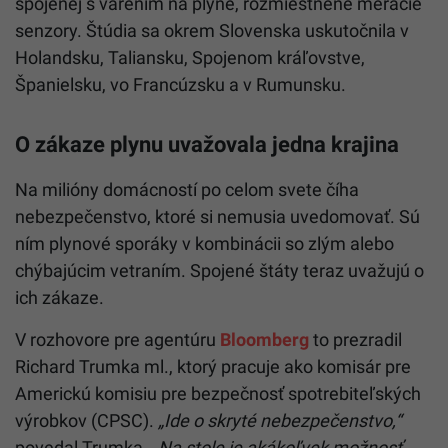
spojenej s varením na plyne, rozmiestnené meracie
senzory. Štúdia sa okrem Slovenska uskutočnila v
Holandsku, Taliansku, Spojenom kráľovstve,
Španielsku, vo Francúzsku a v Rumunsku.
O zákaze plynu uvažovala jedna krajina
Na milióny domácností po celom svete číha
nebezpečenstvo, ktoré si nemusia uvedomovať. Sú
ním plynové sporáky v kombinácii so zlým alebo
chýbajúcim vetraním. Spojené štáty teraz uvažujú o
ich zákaze.
V rozhovore pre agentúru
Bloomberg
to prezradil
Richard Trumka ml., ktorý pracuje ako komisár pre
Americkú komisiu pre bezpečnosť spotrebiteľských
výrobkov (CPSC).
„Ide o skryté nebezpečenstvo,“
povedal Trumka.
„Na stole je akákoľvek možnosť.