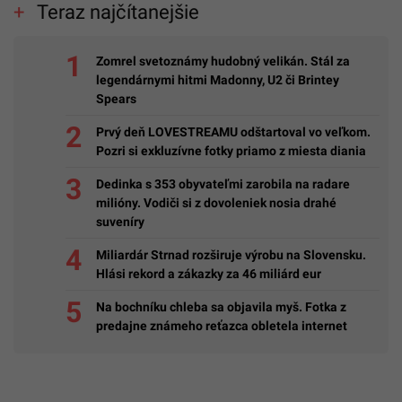
Teraz najčítanejšie
Zomrel svetoznámy hudobný velikán. Stál za
legendárnymi hitmi Madonny, U2 či Brintey
Spears
Prvý deň LOVESTREAMU odštartoval vo veľkom.
Pozri si exkluzívne fotky priamo z miesta diania
Dedinka s 353 obyvateľmi zarobila na radare
milióny. Vodiči si z dovoleniek nosia drahé
suveníry
Miliardár Strnad rozširuje výrobu na Slovensku.
Hlási rekord a zákazky za 46 miliárd eur
Na bochníku chleba sa objavila myš. Fotka z
predajne známeho reťazca obletela internet