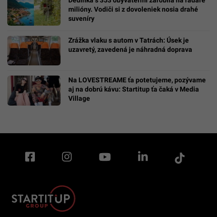
milióny. Vodiči si z dovoleniek nosia drahé
suveníry
Zrážka vlaku s autom v Tatrách: Úsek je
uzavretý, zavedená je náhradná doprava
Na LOVESTREAME ťa potetujeme, pozývame
aj na dobrú kávu: Startitup ťa čaká v Media
Village