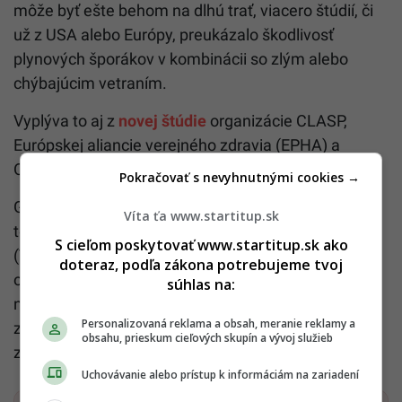
môže byť ešte behom na dlhú trať, viacero štúdií, či
už z USA alebo Európy, preukázalo škodlivosť
plynových šporákov v kombinácii so zlým alebo
chýbajúcim vetraním.
Vyplýva to aj z
novej štúdie
organizácie CLASP,
Európskej aliancie verejného zdravia (EPHA) a
Organizácie pre aplikovaný vedecký výskum (TNO).
Pokračovať s nevyhnutnými cookies →
Greenpeace Slovensko upozorňuje, že laboratórne
Víta ťa www.startitup.sk
testy Organizácie pre aplikovaný vedecký výskum
S cieľom poskytovať www.startitup.sk ako
(TNO) odhalili, že plynové varné dosky produkujú
doteraz, podľa zákona potrebujeme tvoj
okrem iného aj oxid uhoľnatý, oxid uhličitý a
súhlas na:
nespálený metán, ultrajemné častice a iné
Personalizovaná reklama a obsah, meranie reklamy a
znečisťujúce látky, ktoré môžu spôsobiť vážne
obsahu, prieskum cieľových skupín a vývoj služieb
zdravotné problémy najmä u detí.
Uchovávanie alebo prístup k informáciám na zariadení