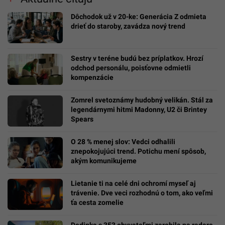
Dôchodok už v 20-ke: Generácia Z odmieta
drieť do staroby, zavádza nový trend
Sestry v teréne budú bez príplatkov. Hrozí
odchod personálu, poisťovne odmietli
kompenzácie
Zomrel svetoznámy hudobný velikán. Stál za
legendárnymi hitmi Madonny, U2 či Brintey
Spears
O 28 % menej slov: Vedci odhalili
znepokojujúci trend. Potichu mení spôsob,
akým komunikujeme
Lietanie ti na celé dni ochromí myseľ aj
trávenie. Dve veci rozhodnú o tom, ako veľmi
ťa cesta zomelie
Dedinka s 353 obyvateľmi zarobila na radare