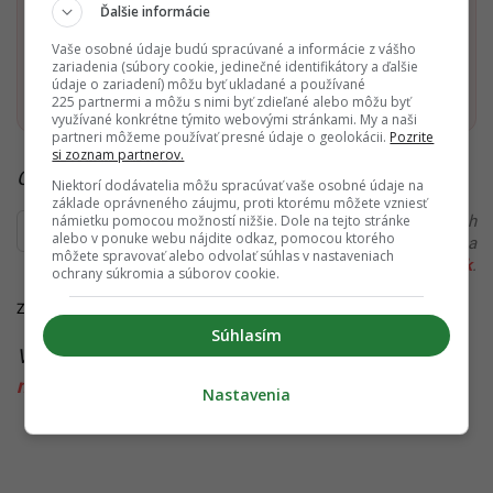
Ďalšie informácie
Dostaň Startitup do svojich Google odporúčaní
Vaše osobné údaje budú spracúvané a informácie z vášho
zariadenia (súbory cookie, jedinečné identifikátory a ďalšie
Pridať ako preferovaný zdroj
údaje o zariadení) môžu byť ukladané a používané
Startitup, odkaz sa otvorí v n
225 partnermi a môžu s nimi byť zdieľané alebo môžu byť
využívané konkrétne týmito webovými stránkami. My a naši
partneri môžeme používať presné údaje o geolokácii.
Pozrite
si zoznam partnerov.
Čítaj viac z kategórie:
Zaujímavosti
Niektorí dodávatelia môžu spracúvať vaše osobné údaje na
základe oprávneného záujmu, proti ktorému môžete vzniesť
Ďakujeme, že čítaš Startitup. V prípade, že máš postreh
námietku pomocou možností nižšie. Dole na tejto stránke
alebo v ponuke webu nájdite odkaz, pomocou ktorého
alebo si našiel v článku chybu, napíš nám na
môžete spravovať alebo odvolať súhlas v nastaveniach
redakcia@startitup.sk
.
ochrany súkromia a súborov cookie.
Zdroje: TASR,
Bloomberg
Súhlasím
Viac k téme:
plyn
,
studia
,
varenie na plyne
,
varenie
na plyne rizika
Nastavenia