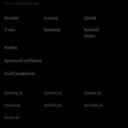
Člen združenia IAB Slovakia
Kontakt
Inzercia
Cenník
O nás
Redakcia
Nahlásiť
chybu
Kariéra
Spravovať notifikácie
Zrušiť predplatné
Startitup.sk
Fontech.sk
Odzadu.sk
Interez.sk
Emefka.sk
Receptik.sk
Femm.sk