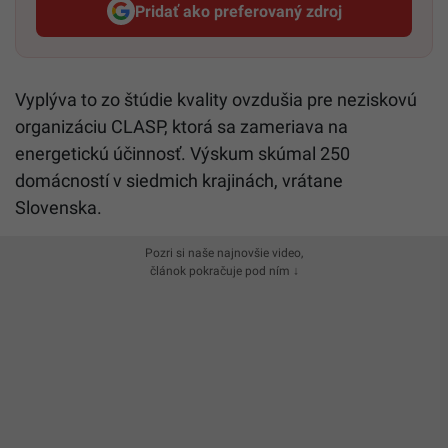
Pridať ako preferovaný zdroj
Startitup, odkaz sa otvorí v n
Vyplýva to zo štúdie kvality ovzdušia pre neziskovú
organizáciu CLASP, ktorá sa zameriava na
energetickú účinnosť. Výskum skúmal 250
domácností v siedmich krajinách, vrátane
Slovenska.
Pozri si naše najnovšie video,
článok pokračuje pod ním ↓