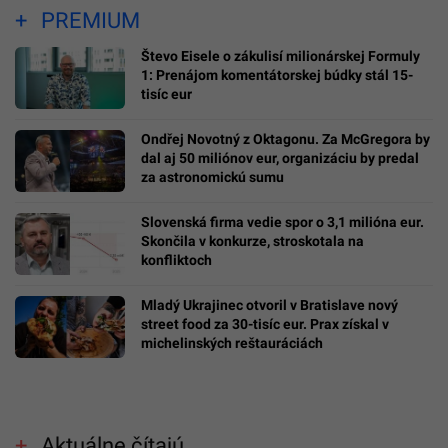
PREMIUM
Števo Eisele o zákulisí milionárskej Formuly
1: Prenájom komentátorskej búdky stál 15-
tisíc eur
Ondřej Novotný z Oktagonu. Za McGregora by
dal aj 50 miliónov eur, organizáciu by predal
za astronomickú sumu
Slovenská firma vedie spor o 3,1 milióna eur.
Skončila v konkurze, stroskotala na
konfliktoch
Mladý Ukrajinec otvoril v Bratislave nový
street food za 30-tisíc eur. Prax získal v
michelinských reštauráciách
Aktuálne čítajú