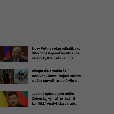
Nový Putinov plán odhalil, ako
dlho chce bojovať na Ukrajine.
Za 4 roky Kremeľ spálil už
takmer 580 miliárd eur
Ukrajinská armáda čelí
masívnej kauze. Vojaci miesto
služby stavali luxusnú vilu s
bazénom
„Jediný spôsob, ako môže
Zelenskyj vyhrať, je rozšíriť
konflikt.“ Analytička varuje
pred spojením dvoch vojen