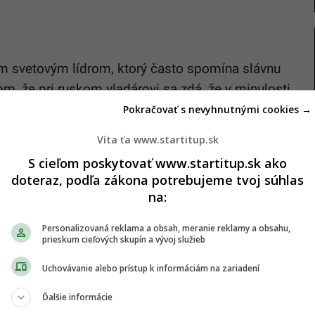
ným svetovým lídrom, ktorý často spomína slávnu
tom, že pri ruskom vladárovi sa zdá, že v minulosti
pozerá skrze desiatky či dokonca stovky rokov starú
Pokračovať s nevyhnutnými cookies →
vňuje jeho konanie v aktuálnej vojne.
Víta ťa www.startitup.sk
S cieľom poskytovať www.startitup.sk ako
tov
doteraz, podľa zákona potrebujeme tvoj súhlas
na:
Putinovi prekáža existujúca kultúra suverénnej
 ruských armádnych jednotiek, ktoré vo vojne
Personalizovaná reklama a obsah, meranie reklamy a obsahu,
prieskum cieľových skupín a vývoj služieb
atky, múzeá a ortodoxné kostoly. U našich
ednu za druhou. Koncom apríla Rusi zničili už
Uchovávanie alebo prístup k informáciám na zariadení
vádza
New York Times
.
Ďalšie informácie