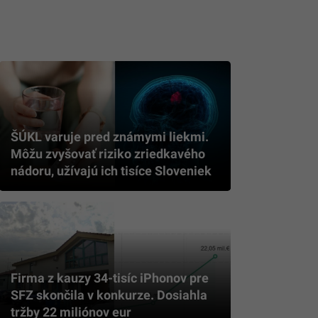
ŠÚKL varuje pred známymi liekmi.
Môžu zvyšovať riziko zriedkavého
nádoru, užívajú ich tisíce Sloveniek
Firma z kauzy 34-tisíc iPhonov pre
SFZ skončila v konkurze. Dosiahla
tržby 22 miliónov eur