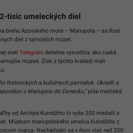
 2-tisíc umeleckých diel
na brehu Azovského mora – Mariupola – sa Rusi
ácnych diel z tamojších múzeí.
ej sieti
Telegram
detailne vysvetlila, ako ruské
 tamojšie múzeá. Zisk z týchto krádeží mali
ku.
ho historických a kultúrnych pamiatok. Ukradli a
 exponátov z Mariupolu do Donecku,“
píše mestská
aľby od Archipa Kuindžiho či vyše 200 medailí z
et. Múzeum mariupolského umelca Kuindžiho z
 koncom marca. Nachádzalo sa v ňom viac než 200