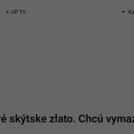
UP TV
Ka
aré skýtske zlato. Chcú vyma