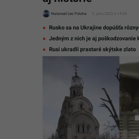
Natanael Leo Poloha
3. júna 2022 o 14:55
Rusko sa na Ukrajine dopúšťa rôzny
Jedným z nich je aj poškodzovanie 
Rusi ukradli prastaré skýtske zlato