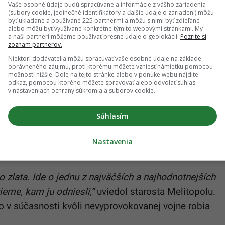
Vaše osobné údaje budú spracúvané a informácie z vášho zariadenia
(súbory cookie, jedinečné identifikátory a ďalšie údaje o zariadení) môžu
byť ukladané a používané 225 partnermi a môžu s nimi byť zdieľané
alebo môžu byť využívané konkrétne týmito webovými stránkami. My
 rakety dopadli blízko Slovenska. Mesto
a naši partneri môžeme používať presné údaje o geolokácii.
Pozrite si
zoznam partnerov.
ované za bezpečnú zónu bolo pod paľbou
Niektorí dodávatelia môžu spracúvať vaše osobné údaje na základe
oprávneného záujmu, proti ktorému môžete vzniesť námietku pomocou
možností nižšie. Dole na tejto stránke alebo v ponuke webu nájdite
odkaz, pomocou ktorého môžete spravovať alebo odvolať súhlas
e kultúrneho dedičstva sa považuje za ďalší z
v nastaveniach ochrany súkromia a súborov cookie.
é Rusi na Ukrajine páchajú.
Súhlasím
ádež historického zlata pochádzajúceho zo
usi profesionálne extrahovali z múzea v Melitopole,
Nastavenia
 zlata. Ide o jednu z najväčších a najhodnotnejších
ieme, kam ju odniesli,“
uviedol starosta Melitopolu.
to v súčasnosti kvôli nevyprovokovanej vojne robia