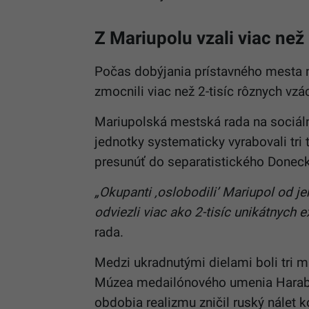
Z Mariupolu vzali viac než
Počas dobýjania prístavného mesta 
zmocnili viac než 2-tisíc rôznych vz
Mariupolská mestská rada na sociáln
jednotky systematicky vyrabovali tri
presunúť do separatistického Donec
„Okupanti ‚oslobodili’ Mariupol od je
odviezli viac ako 2-tisíc unikátnych
rada.
Medzi ukradnutými dielami boli tri m
Múzea medailónového umenia Harab
obdobia realizmu zničil ruský nálet