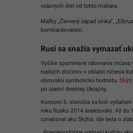
vzácnych diel od tohto maliara.
Maľby „Červený západ slnka“, „Elbrus
bombardovaním.
Rusi sa snažia vymazať uk
Vyššie spomínané rabovanie múzea v
ruských zločinov v oblasti ničenia k
obrovskú symbolickú hodnotu.
Skýti
po území dnešnej Ukrajiny.
Koncom 5. storočia sa boli vytlačení
roku Rusko 2014 anektovalo. Až do 19
označoval ako Skýtia. Ide teda o zla
„Pravdepodobne vnímajú kultúru ako 