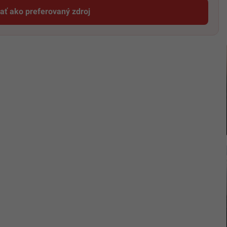
dať ako preferovaný zdroj
Startitup, odkaz sa otvorí v novom okne