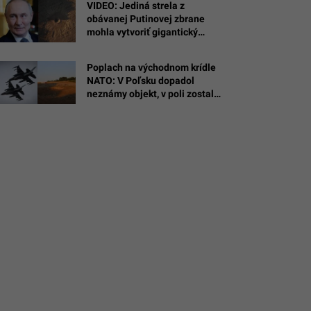
VIDEO: Jediná strela z
obávanej Putinovej zbrane
mohla vytvoriť gigantický
a
kráter v Poľsku. Dokáže niesť
s
nukleárnu hlavicu
Poplach na východnom krídle
Thomas
NATO: V Poľsku dopadol
neznámy objekt, v poli zostal
obrovský kráter