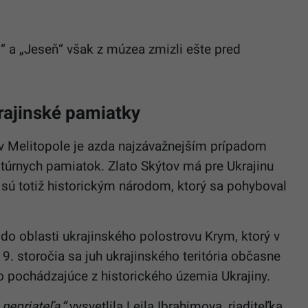
“ a „Jeseň“ však z múzea zmizli ešte pred
rajinské pamiatky
 Melitopole je azda najzávažnejším prípadom
ultúrnych pamiatok. Zlato Skýtov má pre Ukrajinu
sú totiž historickým národom, ktorý sa pohyboval
 do oblasti ukrajinského polostrovu Krym, ktorý v
. storočia sa juh ukrajinského teritória občasne
to pochádzajúce z historického územia Ukrajiny.
nepriateľa,“
vysvetlila Leila Ibrahimova, riaditeľka