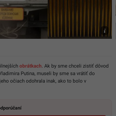
TASR/AP
Wikimedi
Common
Twitter/
Sparrow
ilnejších
obrátkach
. Ak by sme chceli zistiť dôvod
Vladimira Putina, museli by sme sa vrátiť do
 jeho očiach odohrala inak, ako to bolo v
 odporúčaní