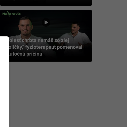
„Bolesť chrbta nemáš zo zlej
stoličky,” fyzioterapeut pomenoval
skutočnú príčinu