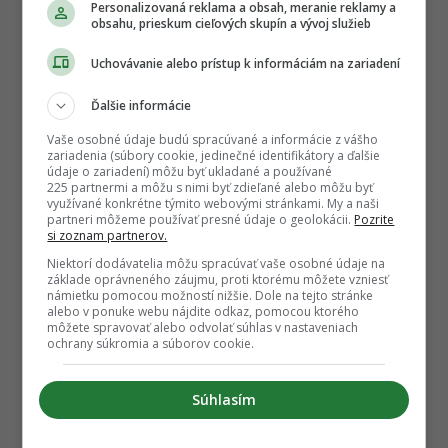
Personalizovaná reklama a obsah, meranie reklamy a
obsahu, prieskum cieľových skupín a vývoj služieb
Uchovávanie alebo prístup k informáciám na zariadení
Ďalšie informácie
Vaše osobné údaje budú spracúvané a informácie z vášho
zariadenia (súbory cookie, jedinečné identifikátory a ďalšie
údaje o zariadení) môžu byť ukladané a používané
225 partnermi a môžu s nimi byť zdieľané alebo môžu byť
využívané konkrétne týmito webovými stránkami. My a naši
partneri môžeme používať presné údaje o geolokácii.
Pozrite
si zoznam partnerov.
Niektorí dodávatelia môžu spracúvať vaše osobné údaje na
základe oprávneného záujmu, proti ktorému môžete vzniesť
námietku pomocou možností nižšie. Dole na tejto stránke
alebo v ponuke webu nájdite odkaz, pomocou ktorého
môžete spravovať alebo odvolať súhlas v nastaveniach
ochrany súkromia a súborov cookie.
Súhlasím