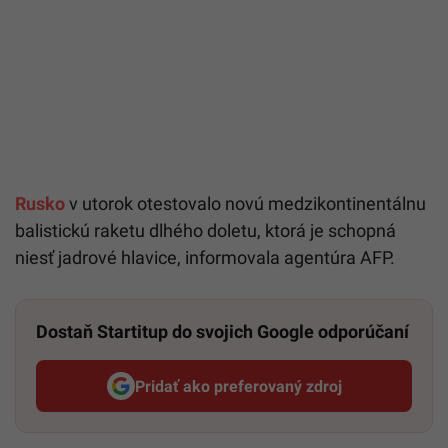
Rusko
v utorok otestovalo novú medzikontinentálnu
balistickú raketu dlhého doletu, ktorá je schopná
niesť jadrové hlavice, informovala agentúra AFP.
Dostaň Startitup do svojich Google odporúčaní
Pridať ako preferovaný zdroj
Startitup, odkaz sa otvorí v n