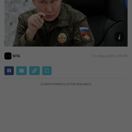
Na
snímke
Vladimir
Putin.
TASR/AP
SITA
13. mája 2026 o 09:40
ČLÁNOK POKRAČUJE POD REKLAMOU