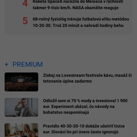
Raketa SpaceX narazila do Mesiaca v rýchlosti
takmer 9-tisíc km/h. NASA okamžite reaguje
68-ročný fyziológ trénuje futbalovú elitu metódou
10-20-30. Trvá 20 minút a nahradí hodiny behu
PREMIUM
Získaj na Lovestream festivale kávu, masáž či
tetovanie úplne zadarmo
Odložil som si 70 % mzdy a investoval 1 900
eur. Experiment ukázal, čo návody na
bohatstvo nespomínajú
Pravidlo 40-30-20-10 dokáže ušetriť tisíce
eur. Slováci ho pri úvere často ignorujú