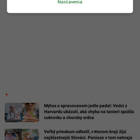
Nastavenia
Mýtus o spracovanom jedle padol: Vedci z
Harvardu ukázali, aká chyba na tanieri spúšťa
cukrovku a choroby srdca
Veľký prieskum odhalil, v ktorom kraji žijú
najšťastnejší Slováci. Peniaze v tom nehrajú