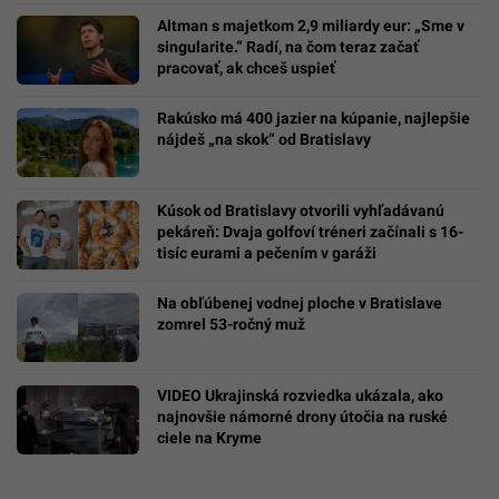
Altman s majetkom 2,9 miliardy eur: „Sme v
singularite.“ Radí, na čom teraz začať
pracovať, ak chceš uspieť
Rakúsko má 400 jazier na kúpanie, najlepšie
nájdeš „na skok“ od Bratislavy
Kúsok od Bratislavy otvorili vyhľadávanú
pekáreň: Dvaja golfoví tréneri začínali s 16-
tisíc eurami a pečením v garáži
Na obľúbenej vodnej ploche v Bratislave
zomrel 53-ročný muž
VIDEO Ukrajinská rozviedka ukázala, ako
najnovšie námorné drony útočia na ruské
ciele na Kryme