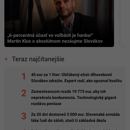
„6-percentná účasť vo voľbách je hanba!“
Martin Klus o absolútnom nezáujme Slovákov
Teraz najčítanejšie
40 eur za 1 liter: Obľúbený elixír dlhovekosti
Slovákov zdražie. Expert radí, ako spoznať kvalitu
Zamestnancom rozdá 19 775 eur, aby ich
neprebrala konkurencia. Technologický gigant
rozdáva peniaze
Za 20 dní dostaneš 3 000 eur. Slovenská armáda
láka ľudí do záloh, stačí ti základná škola