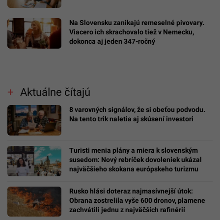
Na Slovensku zanikajú remeselné pivovary.
Viacero ich skrachovalo tiež v Nemecku,
dokonca aj jeden 347-ročný
Aktuálne čítajú
8 varovných signálov, že si obeťou podvodu.
Na tento trik naletia aj skúsení investori
Turisti menia plány a miera k slovenským
susedom: Nový rebríček dovoleniek ukázal
najväčšieho skokana európskeho turizmu
Rusko hlási doteraz najmasívnejší útok:
Obrana zostrelila vyše 600 dronov, plamene
zachvátili jednu z najväčších rafinérií