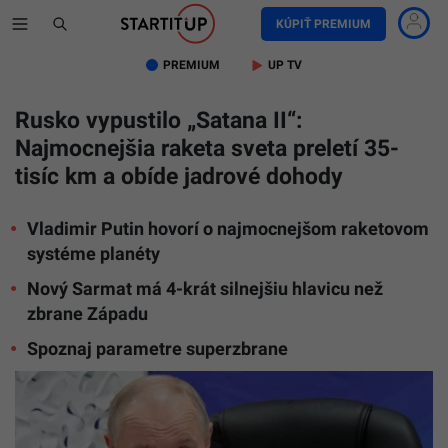
KÚPIŤ PREMIUM
PREMIUM
UP TV
Rusko vypustilo „Satana II“:
Najmocnejšia raketa sveta preletí 35-
tisíc km a obíde jadrové dohody
Vladimir Putin hovorí o najmocnejšom raketovom
systéme planéty
Nový Sarmat má 4-krát silnejšiu hlavicu než
zbrane Západu
Spoznaj parametre superzbrane