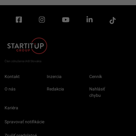
Člen združenia IAB Slovakia
Kontakt
Inzercia
Cenník
O nás
Redakcia
Nahlásiť
chybu
Kariéra
Spravovať notifikácie
Zrušiť predplatné