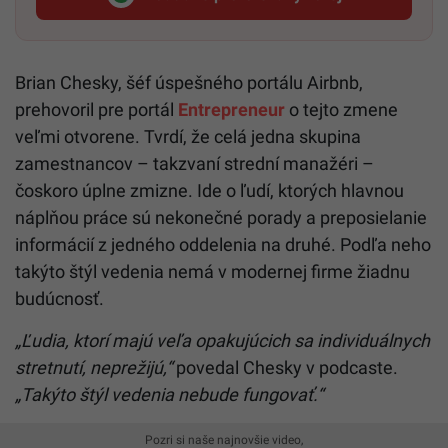
Startitup, odkaz sa otvorí v n
Brian Chesky, šéf úspešného portálu Airbnb,
prehovoril pre portál
Entrepreneur
o tejto zmene
veľmi otvorene. Tvrdí, že celá jedna skupina
zamestnancov – takzvaní strední manažéri –
čoskoro úplne zmizne. Ide o ľudí, ktorých hlavnou
náplňou práce sú nekonečné porady a preposielanie
informácií z jedného oddelenia na druhé. Podľa neho
takýto štýl vedenia nemá v modernej firme žiadnu
budúcnosť.
„Ľudia, ktorí majú veľa opakujúcich sa individuálnych
stretnutí, neprežijú,“
povedal Chesky v podcaste.
„Takýto štýl vedenia nebude fungovať.“
Pozri si naše najnovšie video,