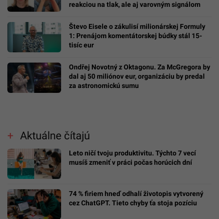
reakciou na tlak, ale aj varovným signálom
Števo Eisele o zákulisí milionárskej Formuly
1: Prenájom komentátorskej búdky stál 15-
tisíc eur
Ondřej Novotný z Oktagonu. Za McGregora by
dal aj 50 miliónov eur, organizáciu by predal
za astronomickú sumu
Aktuálne čítajú
Leto ničí tvoju produktivitu. Týchto 7 vecí
musíš zmeniť v práci počas horúcich dní
74 % firiem hneď odhalí životopis vytvorený
cez ChatGPT. Tieto chyby ťa stoja pozíciu