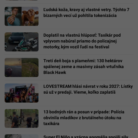
Ľudská koža, kravy aj vlastné vetry. Týchto 7
bizarných vecí už pohltila tokenizácia
Doplatil na vlastnú hlúposť: Taxikár pod
vplyvom nabúral priamo do policajnej
motorky, kým vozil ľudí na festival
Tretí deň boja s plameňmi: 130 hektárov
spálenej zeme a masívny zásah vrtuľníka
Black Hawk
LOVESTREAM hlási návrat v roku 2027: Lístky
sú už v predaji. Vieme, koľko zaplatíš
13 bodných rán a posun v prípade: Polícia
obvinila mladíkov z brutálneho útoku na
taxikára
Super El Niño a vzácna anomália spojili sily.