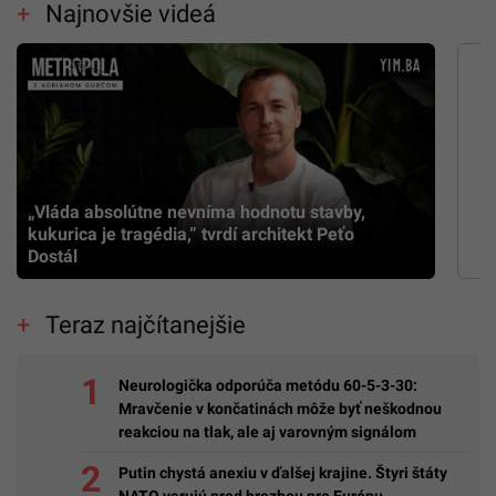
Najnovšie videá
„Vláda absolútne nevníma hodnotu stavby,
kukurica je tragédia,” tvrdí architekt Peťo
Dostál
Teraz najčítanejšie
Neurologička odporúča metódu 60-5-3-30:
Mravčenie v končatinách môže byť neškodnou
reakciou na tlak, ale aj varovným signálom
Putin chystá anexiu v ďalšej krajine. Štyri štáty
NATO varujú pred hrozbou pre Európu