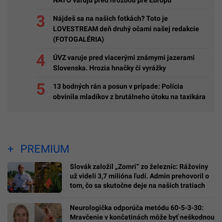
Nájdeš sa na našich fotkách? Toto je
LOVESTREAM deň druhý očami našej redakcie
(FOTOGALÉRIA)
ÚVZ varuje pred viacerými známymi jazerami
Slovenska. Hrozia hnačky či vyrážky
13 bodných rán a posun v prípade: Polícia
obvinila mladíkov z brutálneho útoku na taxikára
PREMIUM
Slovák založil „Zomri“ zo železníc: Rážoviny
už videli 3,7 milióna ľudí. Admin prehovoril o
tom, čo sa skutočne deje na našich tratiach
Neurologička odporúča metódu 60-5-3-30:
Mravčenie v končatinách môže byť neškodnou