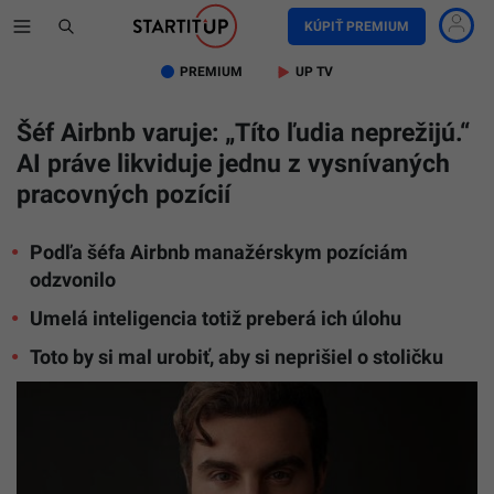
KÚPIŤ PREMIUM
PREMIUM
UP TV
Šéf Airbnb varuje: „Títo ľudia neprežijú.“
AI práve likviduje jednu z vysnívaných
pracovných pozícií
Podľa šéfa Airbnb manažérskym pozíciám
odzvonilo
Umelá inteligencia totiž preberá ich úlohu
Toto by si mal urobiť, aby si neprišiel o stoličku
Na