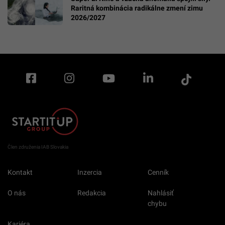
Raritná kombinácia radikálne zmení zimu
2026/2027
Člen združenia IAB Slovakia
Kontakt
Inzercia
Cenník
O nás
Redakcia
Nahlásiť
chybu
Kariéra