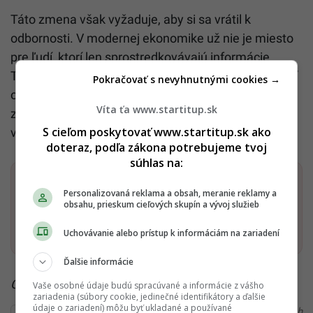
Táto zmena však vyžaduje, aby si sa vrátil k
odbornosti. V modernej ekonomike už nie je miesto
pre ľudí, ktorí len sprostredkovávajú informácie.
Tvoja skutočná hodnota vo firme už nebude závisieť
Pokračovať s nevyhnutnými cookies →
od toho, koľko ľudí pod tebou sedí v kancelárii. Bude
Víta ťa www.startitup.sk
záležať len na tom, aký reálny výsledok dokážeš
S cieľom poskytovať www.startitup.sk ako
vyprodukovať ty sám.
doteraz, podľa zákona potrebujeme tvoj
súhlas na:
Dostaň Startitup do svojich Google odporúčaní
Personalizovaná reklama a obsah, meranie reklamy a
obsahu, prieskum cieľových skupín a vývoj služieb
Pridať ako preferovaný zdroj
Startitup, odkaz sa otvorí v n
Uchovávanie alebo prístup k informáciám na zariadení
Ďalšie informácie
Čítaj viac z kategórie:
Technológie a internet
Vaše osobné údaje budú spracúvané a informácie z vášho
zariadenia (súbory cookie, jedinečné identifikátory a ďalšie
údaje o zariadení) môžu byť ukladané a používané
Ďakujeme, že čítaš Startitup. V prípade, že máš postreh