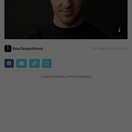
snímke
Brian
Chesky
(Ilustrač
fotografi
Wikimedi
Ema Dzurjovčinová
8. mája 2026 o 21:20
ČLÁNOK POKRAČUJE POD REKLAMOU