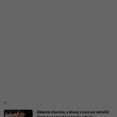
Zákerná choroba, o ktorej v noci ani netušíš:
Tieto 4 nenápadné signály odhalia