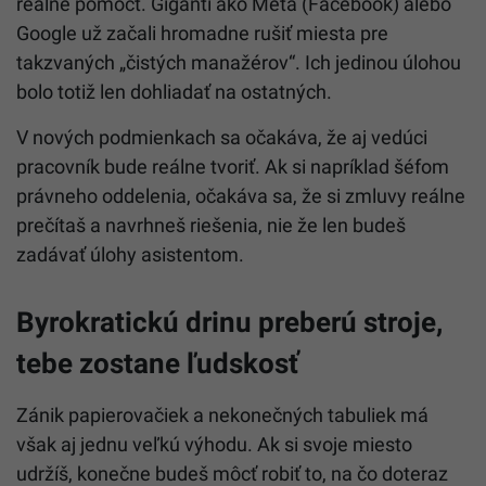
reálne pomôcť. Giganti ako Meta (Facebook) alebo
Google už začali hromadne rušiť miesta pre
takzvaných „čistých manažérov“. Ich jedinou úlohou
bolo totiž len dohliadať na ostatných.
V nových podmienkach sa očakáva, že aj vedúci
pracovník bude reálne tvoriť. Ak si napríklad šéfom
právneho oddelenia, očakáva sa, že si zmluvy reálne
prečítaš a navrhneš riešenia, nie že len budeš
zadávať úlohy asistentom.
Byrokratickú drinu preberú stroje,
tebe zostane ľudskosť
Zánik papierovačiek a nekonečných tabuliek má
však aj jednu veľkú výhodu. Ak si svoje miesto
udržíš, konečne budeš môcť robiť to, na čo doteraz