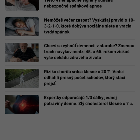
nebezpečné spánkové apnoe
Nemôžeš večer zaspať? Vyskúšaj pravidlo 10-
3-2-1-0, ktoré dobýva sociálne siete a vracia
tvrdý spánok
Chceš sa vyhnúť demencii v starobe? Zmenou
troch návykov medzi 45. a 65. rokom získaš
vyše dekádu zdravého života
Riziko chorôb srdca klesne o 20 %. Vedci
odhalili presný počet schodov, ktorý stačí
prejsť
Expertky odporúčajú 1/3 šálky jednej
potraviny denne. Zlý cholesterol klesne o 7 %