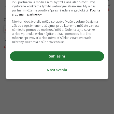
225 partnermi a môžu s nimi byť zdieľané alebo môžu byť
alebo si našiel v článku chybu, napíš nám na
využívané konkrétne týmito webovými stránkami. My a naši
redakcia@startitup.sk
.
partneri môžeme používať presné údaje o geolokácii.
Pozrite
si zoznam partnerov.
Zdroje:
Entrepreneur
,
LinkedIn
Niektorí dodávatelia môžu spracúvať vaše osobné údaje na
základe oprávneného záujmu, proti ktorému môžete vzniesť
Technológie a internet
námietku pomocou možností nižšie. Dole na tejto stránke
alebo v ponuke webu nájdite odkaz, pomocou ktorého
môžete spravovať alebo odvolať súhlas v nastaveniach
Viac k téme:
AI a práca
,
airbnb
,
manazment
,
ochrany súkromia a súborov cookie.
ohrozené profesie
Súhlasím
Nastavenia