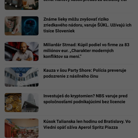
Známe lieky môžu zvyšovať riziko
zriedkavého nádoru, varuje ŠÚKL. Užívajú ich
tisíce Sloveniek
Miliardár Strnad: Kúpil podiel vo firme za 83
miliónov eur. „Charakter moderných
konfliktov sa mení.“
Kauza v šou Party Shore: Polícia preveruje
podozrenie z násilného činu
Investuješ do kryptomien? NBS varuje pred
spoločnosťami podnikajúcimi bez licencie
Kúsok Talianska len hodinu od Bratislavy. Vo
Viedni opäť ožíva Aperol Spritz Piazza