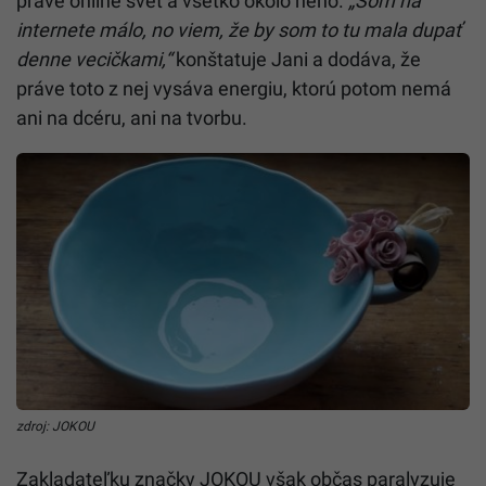
práve online svet a všetko okolo neho.
„Som na
internete málo, no viem, že by som to tu mala dupať
denne vecičkami,“
konštatuje Jani a dodáva, že
práve toto z nej vysáva energiu, ktorú potom nemá
ani na dcéru, ani na tvorbu.
zdroj: JOKOU
Zakladateľku značky JOKOU však občas paralyzuje