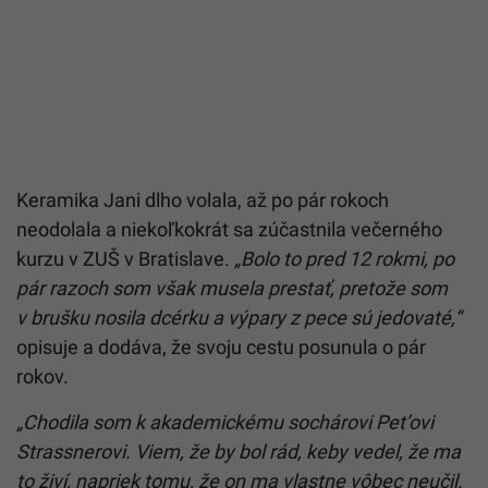
Keramika Jani dlho volala, až po pár rokoch
neodolala a niekoľkokrát sa zúčastnila večerného
kurzu v ZUŠ v Bratislave.
„Bolo to pred 12 rokmi, po
pár razoch som však musela prestať, pretože som
v brušku nosila dcérku a výpary z pece sú jedovaté,“
opisuje a dodáva, že svoju cestu posunula o pár
rokov.
„Chodila som k akademickému sochárovi Pet’ovi
Strassnerovi. Viem, že by bol rád, keby vedel, že ma
to živí, napriek tomu, že on ma vlastne vôbec neučil.