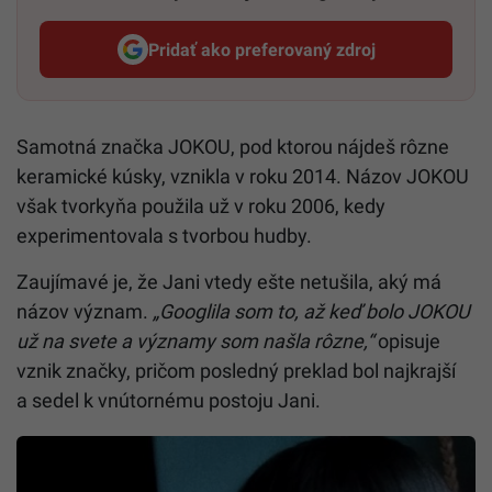
Pridať ako preferovaný zdroj
Startitup, odkaz sa otvorí v n
Samotná značka JOKOU, pod ktorou nájdeš rôzne
keramické kúsky, vznikla v roku 2014. Názov JOKOU
však tvorkyňa použila už v roku 2006, kedy
experimentovala s tvorbou hudby.
Zaujímavé je, že Jani vtedy ešte netušila, aký má
názov význam.
„Googlila som to, až keď bolo JOKOU
už na svete a významy som našla rôzne,“
opisuje
vznik značky, pričom posledný preklad bol najkrajší
a sedel k vnútornému postoju Jani.