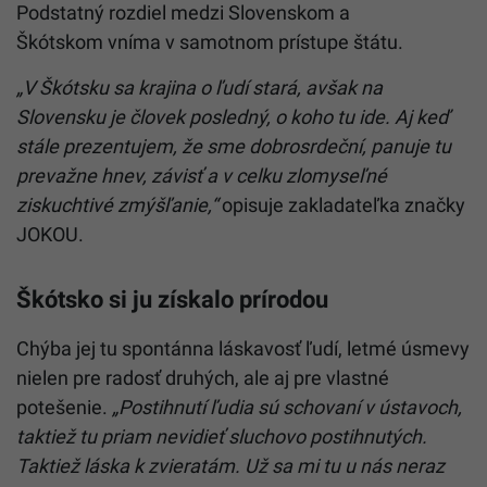
Podstatný rozdiel medzi Slovenskom a
Škótskom vníma v samotnom prístupe štátu.
„V Škótsku sa krajina o ľudí stará, avšak na
Slovensku je človek posledný, o koho tu ide. Aj keď
stále prezentujem, že sme dobrosrdeční, panuje tu
prevažne hnev, závisť a v celku zlomyseľné
ziskuchtivé zmýšľanie,“
opisuje zakladateľka značky
JOKOU.
Škótsko si ju získalo prírodou
Chýba jej tu spontánna láskavosť ľudí, letmé úsmevy
nielen pre radosť druhých, ale aj pre vlastné
potešenie.
„Postihnutí ľudia sú schovaní v ústavoch,
taktiež tu priam nevidieť sluchovo postihnutých.
Taktiež láska k zvieratám. Už sa mi tu u nás neraz