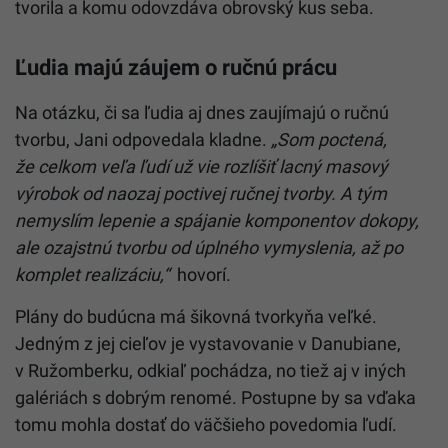
tvorila a komu odovzdáva obrovský kus seba.
Ľudia majú záujem o ručnú prácu
Na otázku, či sa ľudia aj dnes zaujímajú o ručnú
tvorbu, Jani odpovedala kladne.
„Som poctená,
že celkom veľa ľudí už vie rozlíšiť lacný masový
výrobok od naozaj poctivej ručnej tvorby. A tým
nemyslím lepenie a spájanie komponentov dokopy,
ale ozajstnú tvorbu od úplného vymyslenia, až po
komplet realizáciu,“
hovorí.
Plány do budúcna má šikovná tvorkyňa veľké.
Jedným z jej cieľov je vystavovanie v Danubiane,
v Ružomberku, odkiaľ pochádza, no tiež aj v iných
galériách s dobrým renomé. Postupne by sa vďaka
tomu mohla dostať do väčšieho povedomia ľudí.