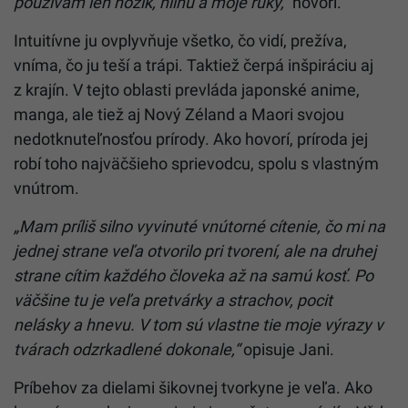
používam len nožík, hlinu a moje ruky,“
hovorí.
Intuitívne ju ovplyvňuje všetko, čo vidí, prežíva,
vníma, čo ju teší a trápi. Taktiež čerpá inšpiráciu aj
z krajín. V tejto oblasti prevláda japonské anime,
manga, ale tiež aj Nový Zéland a Maori svojou
nedotknuteľnosťou prírody. Ako hovorí, príroda jej
robí toho najväčšieho sprievodcu, spolu s vlastným
vnútrom.
„Mam príliš silno vyvinuté vnútorné cítenie, čo mi na
jednej strane veľa otvorilo pri tvorení, ale na druhej
strane cítim každého človeka až na samú kosť. Po
väčšine tu je veľa pretvárky a strachov, pocit
nelásky a hnevu. V tom sú vlastne tie moje výrazy v
tvárach odzrkadlené dokonale,“
opisuje Jani.
Príbehov za dielami šikovnej tvorkyne je veľa. Ako