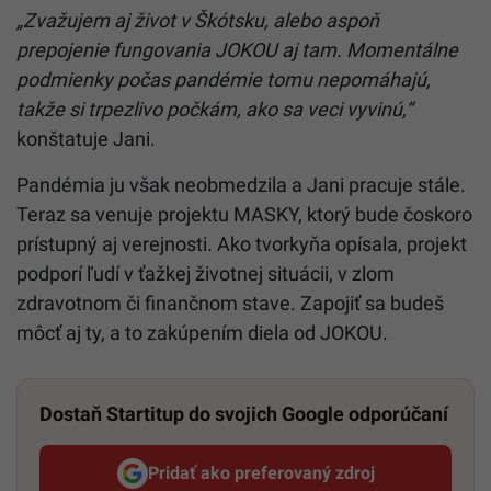
„Zvažujem aj život v Škótsku, alebo aspoň
prepojenie fungovania JOKOU aj tam. Momentálne
podmienky počas pandémie tomu nepomáhajú,
takže si trpezlivo počkám, ako sa veci vyvinú,“
konštatuje Jani.
Pandémia ju však neobmedzila a Jani pracuje stále.
Teraz sa venuje projektu MASKY, ktorý bude čoskoro
prístupný aj verejnosti. Ako tvorkyňa opísala, projekt
podporí ľudí v ťažkej životnej situácii, v zlom
zdravotnom či finančnom stave. Zapojiť sa budeš
môcť aj ty, a to zakúpením diela od JOKOU.
Dostaň Startitup do svojich Google odporúčaní
Pridať ako preferovaný zdroj
Startitup, odkaz sa otvorí v n