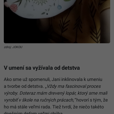
zdroj: JOKOU
V umení sa vyžívala od detstva
Ako sme už spomenuli, Jani inklinovala k umeniu
a tvorbe od detstva. „
Vždy ma fascinoval proces
výroby. Doteraz mám drevený lopár, ktorý sme mali
vyrobiť v škole na ručných prácach,“
hovorí s tým, že
ho má stále veľmi rada. Tiež tvrdí, že niečo takéto
dnešným deťom veľmi chýba.