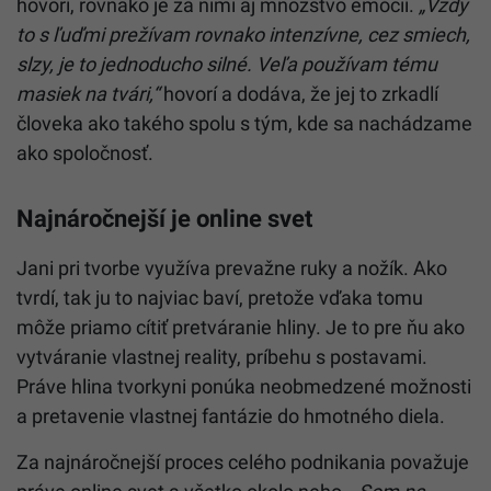
hovorí, rovnako je za nimi aj množstvo emócií.
„Vždy
to s ľuďmi prežívam rovnako intenzívne, cez smiech,
slzy, je to jednoducho silné. Veľa používam tému
masiek na tvári,“
hovorí a dodáva, že jej to zrkadlí
človeka ako takého spolu s tým, kde sa nachádzame
ako spoločnosť.
Najnáročnejší je online svet
Jani pri tvorbe využíva prevažne ruky a nožík. Ako
tvrdí, tak ju to najviac baví, pretože vďaka tomu
môže priamo cítiť pretváranie hliny. Je to pre ňu ako
vytváranie vlastnej reality, príbehu s postavami.
Práve hlina tvorkyni ponúka neobmedzené možnosti
a pretavenie vlastnej fantázie do hmotného diela.
Za najnáročnejší proces celého podnikania považuje