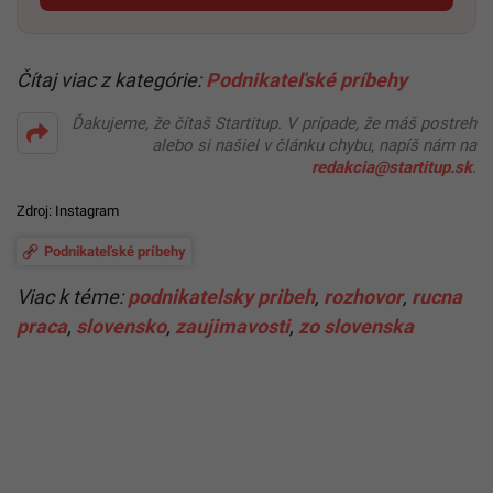
Čítaj viac z kategórie:
Podnikateľské príbehy
Ďakujeme, že čítaš Startitup. V prípade, že máš postreh
alebo si našiel v článku chybu, napíš nám na
redakcia@startitup.sk
.
Zdroj:
Instagram
Podnikateľské príbehy
Viac k téme:
podnikatelsky pribeh
,
rozhovor
,
rucna
praca
,
slovensko
,
zaujimavosti
,
zo slovenska