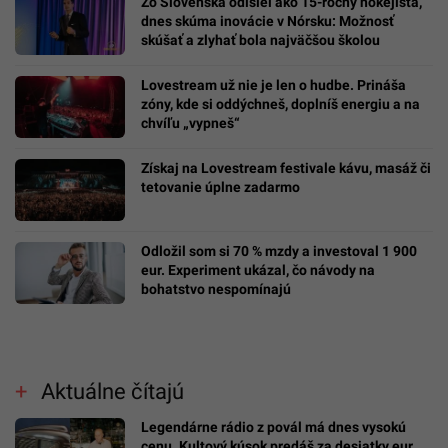
Zo Slovenska odišiel ako 15-ročný hokejista,
dnes skúma inovácie v Nórsku: Možnosť
skúšať a zlyhať bola najväčšou školou
Lovestream už nie je len o hudbe. Prináša
zóny, kde si oddýchneš, doplníš energiu a na
chvíľu „vypneš“
Získaj na Lovestream festivale kávu, masáž či
tetovanie úplne zadarmo
Odložil som si 70 % mzdy a investoval 1 900
eur. Experiment ukázal, čo návody na
bohatstvo nespomínajú
Aktuálne čítajú
Legendárne rádio z povál má dnes vysokú
cenu. Kultový kúsok predáš za desiatky eur