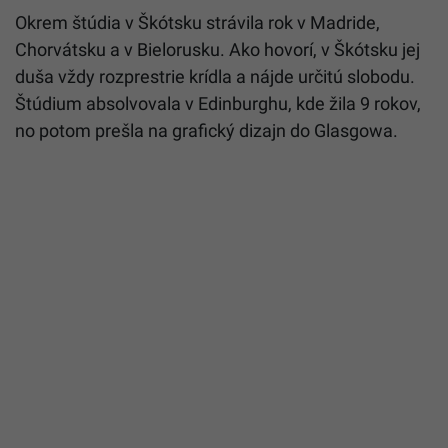
Okrem štúdia v Škótsku strávila rok v Madride,
Chorvátsku a v Bielorusku. Ako hovorí, v Škótsku jej
duša vždy rozprestrie krídla a nájde určitú slobodu.
Štúdium absolvovala v Edinburghu, kde žila 9 rokov,
no potom prešla na grafický dizajn do Glasgowa.