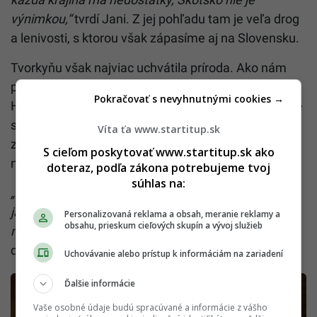
výnimkou,“
tvrdí Jani. Z jej pohľadu tam je veľa drog
a lenivosti, s ktorou však zápasíme aj na Slovensku.
Tvorkyňu však najviac uchvátila príroda. Ako nám
prezradila, najväčšiu lásku našla v prostredí na štýl
Pokračovať s nevyhnutnými cookies →
Hobita. Taktiež si obľúbila tajuplné miesta, kučeravé
stromy a mach, ktoré tvoria množstvo odtieňov
Víta ťa www.startitup.sk
zelenej a hnedej. Celá krajina pôsobí podľa Jani
S cieľom poskytovať www.startitup.sk ako
nedotknuto a magicky, akoby tam zastal čas.
doteraz, podľa zákona potrebujeme tvoj
súhlas na:
„Veľmi mi to chýba. Vzduch, more, hrady uprostred
jazier, tulene vyhrievajúce sa na skalách, líšky v
Personalizovaná reklama a obsah, meranie reklamy a
obsahu, prieskum cieľových skupín a vývoj služieb
meste, jelene bežne na kopcoch, proste divočina,“
dodáva.
Uchovávanie alebo prístup k informáciám na zariadení
Ďalšie informácie
Vaše osobné údaje budú spracúvané a informácie z vášho