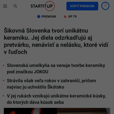
KÚPIŤ PREMIUM
PREMIUM
UP TV
Šikovná Slovenka tvorí unikátnu
keramiku. Jej diela odzrkadľujú aj
pretvárku, nenávisť a nelásku, ktoré vidí
v ľuďoch
Slovenská umelkyňa sa venuje tvorbe keramiky
pod značkou JOKOU
Strávila však veľa rokov v zahraničí, pričom
najviac ju uchvátilo Škótsko
V jej rukách vznikajú unikátne keramické kúsky,
do ktorých dáva kúsok seba