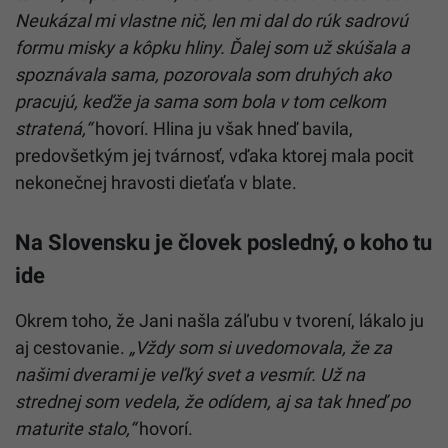
Neukázal mi vlastne nič, len mi dal do rúk sadrovú
formu misky a kôpku hliny. Ďalej som už skúšala a
spoznávala sama, pozorovala som druhých ako
pracujú, keďže ja sama som bola v tom celkom
stratená,“
hovorí. Hlina ju však hneď bavila,
predovšetkým jej tvárnosť, vďaka ktorej mala pocit
nekonečnej hravosti dieťaťa v blate.
Na Slovensku je človek posledný, o koho tu
ide
Okrem toho, že Jani našla záľubu v tvorení, lákalo ju
aj cestovanie.
„Vždy som si uvedomovala, že za
našimi dverami je veľký svet a vesmír. Už na
strednej som vedela, že odídem, aj sa tak hneď po
maturite stalo,“
hovorí.