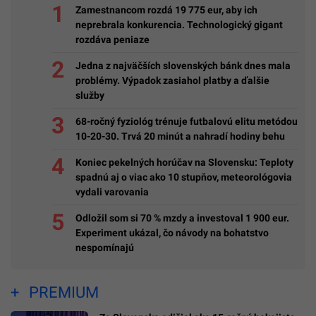
Zamestnancom rozdá 19 775 eur, aby ich
neprebrala konkurencia. Technologický gigant
rozdáva peniaze
Jedna z najväčších slovenských bánk dnes mala
problémy. Výpadok zasiahol platby a ďalšie
služby
68-ročný fyziológ trénuje futbalovú elitu metódou
10-20-30. Trvá 20 minút a nahradí hodiny behu
Koniec pekelných horúčav na Slovensku: Teploty
spadnú aj o viac ako 10 stupňov, meteorológovia
vydali varovania
Odložil som si 70 % mzdy a investoval 1 900 eur.
Experiment ukázal, čo návody na bohatstvo
nespomínajú
PREMIUM