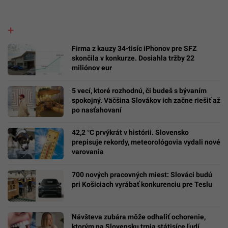
Firma z kauzy 34-tisíc iPhonov pre SFZ
skončila v konkurze. Dosiahla tržby 22
miliónov eur
5 vecí, ktoré rozhodnú, či budeš s bývaním
spokojný. Väčšina Slovákov ich začne riešiť až
po nasťahovaní
42,2 °C prvýkrát v histórii. Slovensko
prepisuje rekordy, meteorológovia vydali nové
varovania
700 nových pracovných miest: Slováci budú
pri Košiciach vyrábať konkurenciu pre Teslu
Návšteva zubára môže odhaliť ochorenie,
ktorým na Slovensku trpia státisíce ľudí.