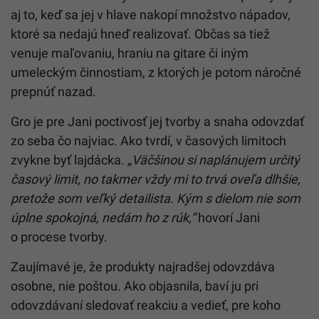
aj to, keď sa jej v hlave nakopí množstvo nápadov,
ktoré sa nedajú hneď realizovať. Občas sa tiež
venuje maľovaniu, hraniu na gitare či iným
umeleckým činnostiam, z ktorých je potom náročné
prepnúť nazad.
Gro je pre Jani poctivosť jej tvorby a snaha odovzdať
zo seba čo najviac. Ako tvrdí, v časových limitoch
zvykne byť lajdácka.
„Väčšinou si naplánujem určitý
časový limit, no takmer vždy mi to trvá oveľa dlhšie,
pretože som veľký detailista. Kým s dielom nie som
úplne spokojná, nedám ho z rúk,“
hovorí Jani
o procese tvorby.
Zaujímavé je, že produkty najradšej odovzdáva
osobne, nie poštou. Ako objasnila, baví ju pri
odovzdávaní sledovať reakciu a vedieť, pre koho