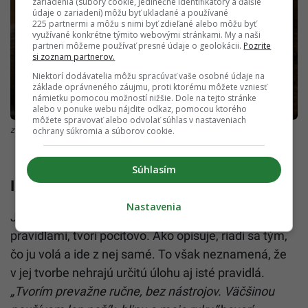
zariadenia (súbory cookie, jedinečné identifikátory a ďalšie
údaje o zariadení) môžu byť ukladané a používané
225 partnermi a môžu s nimi byť zdieľané alebo môžu byť
využívané konkrétne týmito webovými stránkami. My a naši
partneri môžeme používať presné údaje o geolokácii.
Pozrite
si zoznam partnerov.
Niektorí dodávatelia môžu spracúvať vaše osobné údaje na
základe oprávneného záujmu, proti ktorému môžete vzniesť
námietku pomocou možností nižšie. Dole na tejto stránke
alebo v ponuke webu nájdite odkaz, pomocou ktorého
môžete spravovať alebo odvolať súhlas v nastaveniach
ochrany súkromia a súborov cookie.
zdroj: JOKOU
Súhlasím
Inšpiráciu hľadá aj v rôznych krajinách
Nastavenia
Jani sa pri tvorbe keramiky neriadi priamo
pravidlami, tvorí pocitovo. Ako opisuje, riadi sa tým,
čo ju volá a ide z nej samé. To však neznamená, že
v jej tvorbe nehrajú určitú úlohu aj isté pravidlá.
„Tvorím prevažne ručne, bez nástrojov. Väčšinou