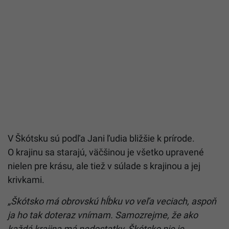
V Škótsku sú podľa Jani ľudia bližšie k prírode.
O krajinu sa starajú, väčšinou je všetko upravené
nielen pre krásu, ale tiež v súlade s krajinou a jej
krivkami.
„Škótsko má obrovskú hĺbku vo veľa veciach, aspoň
ja ho tak doteraz vnímam. Samozrejme, že ako
každá krajina má nedostatky, Škótsko nie je