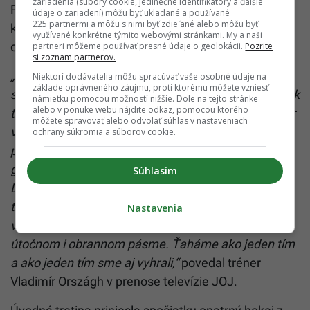
zariadenia (súbory cookie, jedinečné identifikátory a ďalšie
Po dvoch stretnutiach má slovenské mužstvo na
údaje o zariadení) môžu byť ukladané a používané
225 partnermi a môžu s nimi byť zdieľané alebo môžu byť
konte plný počet šesť bodov. Tretí zápas na turnaji
využívané konkrétne týmito webovými stránkami. My a naši
odohrajú Slováci v utorok o 20.20 h proti Slovincom.
partneri môžeme používať presné údaje o geolokácii.
Pozrite
si zoznam partnerov.
„Chalani dnes hrali naozaj veľmi dobre. Trošku sme
Niektorí dodávatelia môžu spracúvať vaše osobné údaje na
základe oprávneného záujmu, proti ktorému môžete vzniesť
sa narobili na gól. Mohlo byť rozhodnuté skôr, ale to k
námietku pomocou možností nižšie. Dole na tejto stránke
alebo v ponuke webu nájdite odkaz, pomocou ktorého
tomu patrí. Zvládli sme to, máme tri body. Ten súper
môžete spravovať alebo odvolať súhlas v nastaveniach
vôbec nebol ľahký, takže sme za to radi. Počas
ochrany súkromia a súborov cookie.
prvých dvoch tretín sme mali tlak, ale stále to bolo o
gól. Druhý gól nám dal viac pokoja na hokejky.
Súhlasím
Dôležité bolo, že sme dali tretí gól hneď na začiatku
tretej tretiny. Boli tam aj nejaké okienka, ale tie sme
Nastavenia
vyriešili. Dnes sme veľmi dobre manažovali puk, v
útočnom i obrannom pásme. Ťaháme ako jeden tím
a ako jeden tím sme aj vyhrali,“
povedal tréner
Vladimír Országh v prenose televízie JOJ.