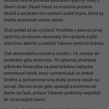
Úvodná tretina priniesla spočiatku opatrný hokej z
oboch strán. Desať minút sa mužstvá pozorne
strážili a ani jeden tím nechcel urobiť chybu, ktorá by
mohla znamenať zmenu skóre.
Zlom prišiel až po vylúčení Trivellata v polovici prvej
časti hry, po ktorom slovenský tím výrazne zvýšil
ofenzívnu aktivitu a zatlačil Talianov pred ich bránku.
Tlak slovenského mužstva vyústil v 14. minúte do
úvodného gólu stretnutia. Po výbornej strieľanej
prihrávke Rosandiča sa pred bránkou najlepšie
zorientoval Hrivík, ktorý usmernil puk za chrbát
Smitha a zaznamenal svoj druhý presný zásah na
turnaji. Slováci sa po góle upokojili a kontrolovali
dianie na ľade, pričom Talianov prakticky nepúšťali
do výraznejších šancí.