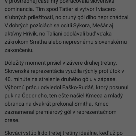
V prostrednej časti hry pokračovala slovenská
dominancia. Tím spod Tatier si vytvoril viacero
sľubných príležitostí, no druhý gól dlho neprichádzal.
V dobrých pozíciách sa ocitli Sýkora, Mešár aj
aktívny Hrivík, no Taliani odolávali buď vďaka
zákrokom Smitha alebo nepresnému slovenskému
zakončeniu.
Dôležitý moment prišiel v závere druhej tretiny.
Slovenská reprezentácia využila rýchly protiútok v
40. minúte na strelenie druhého gólu v zápase.
Výbornú prácu odviedol Faško-Rudáš, ktorý posunul
puk na Čederleho, ten ešte našiel Kmeca a mladý
obranca na dvakrát prekonal Smitha. Kmec
zaznamenal premiérový gól v reprezentačnom
drese.
Slováci vstúpili do tretej tretiny ideálne, keď už po