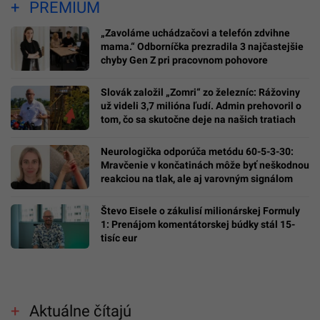
PREMIUM
„Zavoláme uchádzačovi a telefón zdvihne
mama.“ Odborníčka prezradila 3 najčastejšie
chyby Gen Z pri pracovnom pohovore
Slovák založil „Zomri“ zo železníc: Rážoviny
už videli 3,7 milióna ľudí. Admin prehovoril o
tom, čo sa skutočne deje na našich tratiach
Neurologička odporúča metódu 60-5-3-30:
Mravčenie v končatinách môže byť neškodnou
reakciou na tlak, ale aj varovným signálom
Števo Eisele o zákulisí milionárskej Formuly
1: Prenájom komentátorskej búdky stál 15-
tisíc eur
Aktuálne čítajú