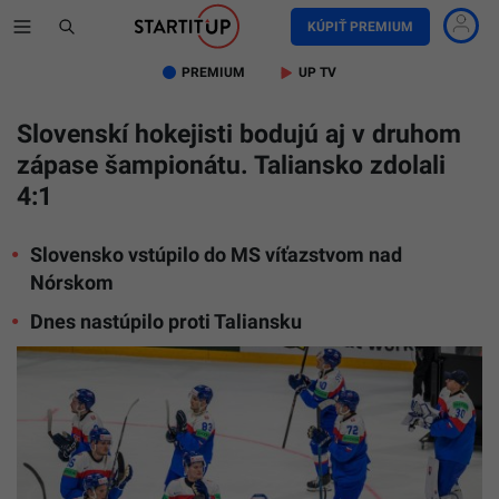
KÚPIŤ PREMIUM
PREMIUM
UP TV
Slovenskí hokejisti bodujú aj v druhom
zápase šampionátu. Taliansko zdolali
4:1
Slovensko vstúpilo do MS víťazstvom nad
Nórskom
Dnes nastúpilo proti Taliansku
Na
snímke
slovenskí
hokejisti