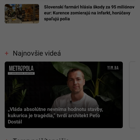
Slovenskí farmári hlásia škody za 95 miliónov
eur: Kurence zomierajú na infarkt, horúčavy
spaľujú polia
Najnovšie videá
„Vláda absolútne nevníma hodnotu stavby,
kukurica je tragédia,” tvrdí architekt Peťo
Dostál