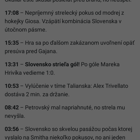
17:08
– Nepríjemný strelecký pokus od modrej z
hokejky Giosa. Vzápätí kombinácia Slovenska v
útočnom pásme.
15:35
– Hra sa po ďalšom zakázanom uvoľnení opäť
presúva pred Gajana.
13:31
–
Slovensko strieľa gól!
Po góle Mareka
Hrivíka vedieme 1:0.
10:53
– Vylúčenie v tíme Talianska: Alex Trivellato
dostáva 2 min. za držanie.
08:42
– Petrovský mal napriahnuté, no strela mu
nevyšla.
03:56
– Slovensko so skvelou pasážou počas ktorej
vyslalo na Smitha niekoľko pokusov, no ani jeden