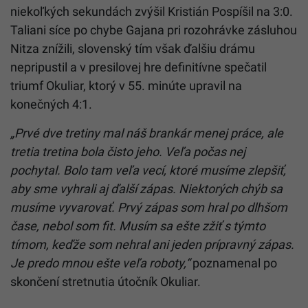
niekoľkých sekundách zvýšil Kristián Pospíšil na 3:0.
Taliani síce po chybe Gajana pri rozohrávke zásluhou
Nitza znížili, slovenský tím však ďalšiu drámu
nepripustil a v presilovej hre definitívne spečatil
triumf Okuliar, ktorý v 55. minúte upravil na
konečných 4:1.
„Prvé dve tretiny mal náš brankár menej práce, ale
tretia tretina bola čisto jeho. Veľa počas nej
pochytal. Bolo tam veľa vecí, ktoré musíme zlepšiť,
aby sme vyhrali aj ďalší zápas. Niektorých chýb sa
musíme vyvarovať. Prvý zápas som hral po dlhšom
čase, nebol som fit. Musím sa ešte zžiť s týmto
tímom, keďže som nehral ani jeden prípravný zápas.
Je predo mnou ešte veľa roboty,“
poznamenal po
skončení stretnutia útočník Okuliar.