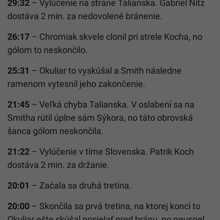
29:32
– Vylúčenie na strane Talianska. Gabriel Nitz
dostáva 2 min. za nedovolené bránenie.
26:17
– Chromiak skvele clonil pri strele Kocha, no
gólom to neskončilo.
25:31
– Okuliar to vyskúšal a Smith následne
ramenom vytesnil jeho zakončenie.
21:45
– Veľká chyba Talianska. V oslabení sa na
Smitha rútil úplne sám Sýkora, no táto obrovská
šanca gólom neskončila.
21:22
– Vylúčenie v tíme Slovenska. Patrik Koch
dostáva 2 min. za držanie.
20:01
– Začala sa druhá tretina.
20:00
– Skončila sa prvá tretina, na ktorej konci to
Okuliar ešte skúšal posielať pred bránu, no neuspel.