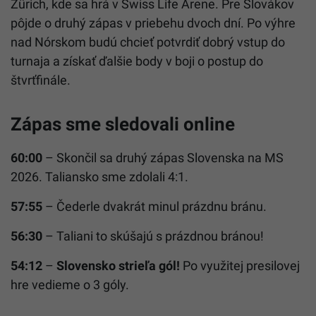
Zürich, kde sa hrá v Swiss Life Arene. Pre Slovákov
pôjde o druhý zápas v priebehu dvoch dní. Po výhre
nad Nórskom budú chcieť potvrdiť dobrý vstup do
turnaja a získať ďalšie body v boji o postup do
štvrťfinále.
Zápas sme sledovali online
60:00
– Skončil sa druhý zápas Slovenska na MS
2026. Taliansko sme zdolali 4:1.
57:55
– Čederle dvakrát minul prázdnu bránu.
56:30
– Taliani to skúšajú s prázdnou bránou!
54:12
–
Slovensko strieľa gól!
Po využitej presilovej
hre vedieme o 3 góly.