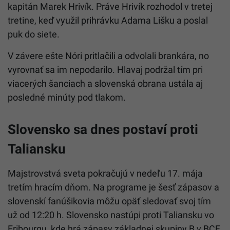
kapitán Marek Hrivík. Práve Hrivík rozhodol v tretej
tretine, keď využil prihrávku Adama Lišku a poslal
puk do siete.
V závere ešte Nóri pritlačili a odvolali brankára, no
vyrovnať sa im nepodarilo. Hlavaj podržal tím pri
viacerých šanciach a slovenská obrana ustála aj
posledné minúty pod tlakom.
Slovensko sa dnes postaví proti
Taliansku
Majstrovstvá sveta pokračujú v nedeľu 17. mája
tretím hracím dňom. Na programe je šesť zápasov a
slovenskí fanúšikovia môžu opäť sledovať svoj tím
už od 12:20 h. Slovensko nastúpi proti Taliansku vo
Fribourgu, kde hrá zápasy základnej skupiny B v BCF