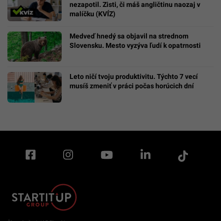
nezapotil. Zisti, či máš angličtinu naozaj v
malíčku (KVÍZ)
Medveď hnedý sa objavil na strednom
Slovensku. Mesto vyzýva ľudí k opatrnosti
Leto ničí tvoju produktivitu. Týchto 7 vecí
musíš zmeniť v práci počas horúcich dní