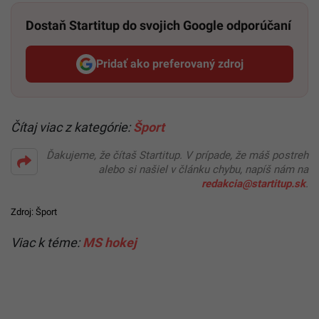
Dostaň Startitup do svojich Google odporúčaní
Pridať ako preferovaný zdroj
Startitup, odkaz sa otvorí v n
Čítaj viac z kategórie:
Šport
Ďakujeme, že čítaš Startitup. V prípade, že máš postreh
alebo si našiel v článku chybu, napíš nám na
redakcia@startitup.sk
.
Zdroj:
Šport
Viac k téme:
MS hokej