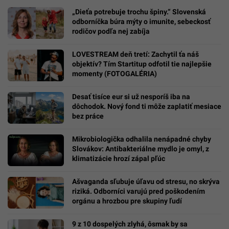
„Dieťa potrebuje trochu špiny.“ Slovenská
odborníčka búra mýty o imunite, sebeckosť
rodičov podľa nej zabíja
LOVESTREAM deň tretí: Zachytil ťa náš
objektív? Tím Startitup odfotil tie najlepšie
momenty (FOTOGALÉRIA)
Desať tisíce eur si už nesporíš iba na
dôchodok. Nový fond ti môže zaplatiť mesiace
bez práce
Mikrobiologička odhalila nenápadné chyby
Slovákov: Antibakteriálne mydlo je omyl, z
klimatizácie hrozí zápal pľúc
Ašvaganda sľubuje úľavu od stresu, no skrýva
riziká. Odborníci varujú pred poškodením
orgánu a hrozbou pre skupiny ľudí
9 z 10 dospelých zlyhá, ôsmak by sa