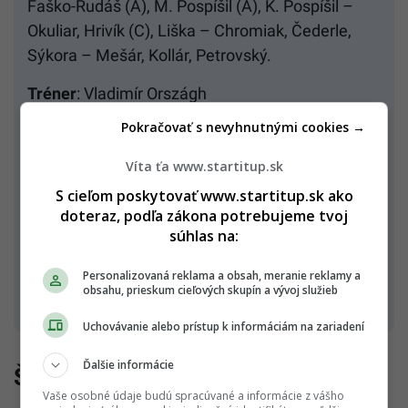
Faško-Rudáš (A), M. Pospíšil (A), K. Pospíšil –
Okuliar, Hrivík (C), Liška – Chromiak, Čederle,
Sýkora – Mešár, Kollár, Petrovský.
Tréner
: Vladimír Országh
Pokračovať s nevyhnutnými cookies →
Taliansko
: Smith (Fadani) – Pietroniro (A),
Zanatta, Di Perna, Trivellato (C), Gios,
Víta ťa www.startitup.sk
Spornberger, Nitz, Buono – Purdeller, Bradley, De
S cieľom poskytovať www.startitup.sk ako
Luca – DiGiacinto, Frycklund, Saracino –
doteraz, podľa zákona potrebujeme tvoj
Segafredo, Mantenuto, Frigo (A) – Zanetti,
súhlas na:
Misley, Mantinger.
Personalizovaná reklama a obsah, meranie reklamy a
obsahu, prieskum cieľových skupín a vývoj služieb
Tréner
: Jukka Jalonen
Uchovávanie alebo prístup k informáciám na zariadení
Ďalšie informácie
Šesť bodov na konte
Vaše osobné údaje budú spracúvané a informácie z vášho