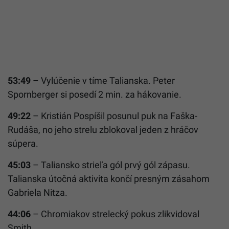
53:49
– Vylúčenie v tíme Talianska. Peter
Spornberger si posedí 2 min. za hákovanie.
49:22
– Kristián Pospíšil posunul puk na Faška-
Rudáša, no jeho strelu zblokoval jeden z hráčov
súpera.
45:03
– Taliansko strieľa gól prvý gól zápasu.
Talianska útočná aktivita končí presným zásahom
Gabriela Nitza.
44:06
– Chromiakov strelecký pokus zlikvidoval
Smith.