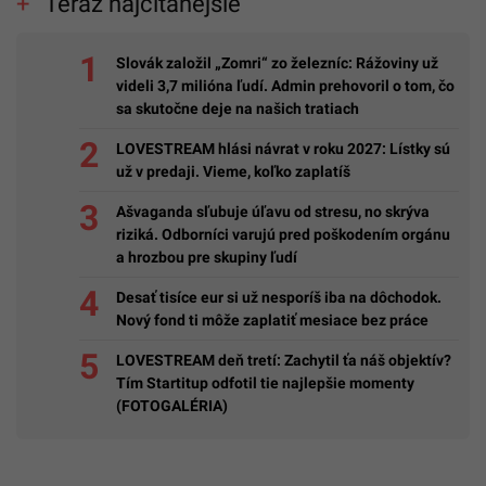
Teraz najčítanejšie
Slovák založil „Zomri“ zo železníc: Rážoviny už
videli 3,7 milióna ľudí. Admin prehovoril o tom, čo
sa skutočne deje na našich tratiach
LOVESTREAM hlási návrat v roku 2027: Lístky sú
už v predaji. Vieme, koľko zaplatíš
Ašvaganda sľubuje úľavu od stresu, no skrýva
riziká. Odborníci varujú pred poškodením orgánu
a hrozbou pre skupiny ľudí
Desať tisíce eur si už nesporíš iba na dôchodok.
Nový fond ti môže zaplatiť mesiace bez práce
LOVESTREAM deň tretí: Zachytil ťa náš objektív?
Tím Startitup odfotil tie najlepšie momenty
(FOTOGALÉRIA)