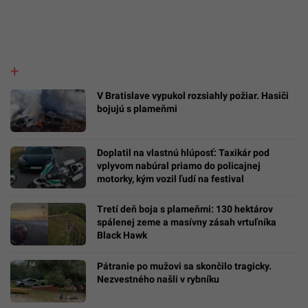
V Bratislave vypukol rozsiahly požiar. Hasiči
bojujú s plameňmi
Doplatil na vlastnú hlúposť: Taxikár pod
vplyvom nabúral priamo do policajnej
motorky, kým vozil ľudí na festival
Tretí deň boja s plameňmi: 130 hektárov
spálenej zeme a masívny zásah vrtuľníka
Black Hawk
Pátranie po mužovi sa skončilo tragicky.
Nezvestného našli v rybníku