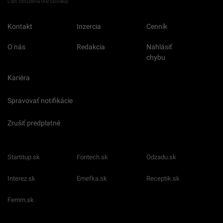
Člen združenia IAB Slovakia
Kontakt
Inzercia
Cenník
O nás
Redakcia
Nahlásiť
chybu
Kariéra
Spravovať notifikácie
Zrušiť predplatné
Startitup.sk
Fontech.sk
Odzadu.sk
Interez.sk
Emefka.sk
Receptik.sk
Femm.sk