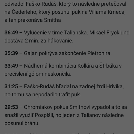
odviedol Faško-Rudáš, ktorý to následne pretečoval
na Čederleho, ktorý posunul puk na Viliama Kmeca,
a ten prekonáva Smitha
36:49
– Vylúčenie v tíme Talianska. Mikael Frycklund
dostáva 2 min. za hákovanie.
35:39
– Gajan pokrýva zakončenie Pietronira.
33:49
– Nádherná kombinácia Kollára a Štrbáka v
prečíslení gólom neskončila.
31:25
– Faško-Rudáš hľadal na zadnej žrdi Hrivíka,
no tomu sa nepodarilo trafiť puk.
29:53
– Chromiakov pokus Smithovi vypadol a to sa
snažil využiť Pospíšil, no jeden z Talianov následne
posunul bránu.