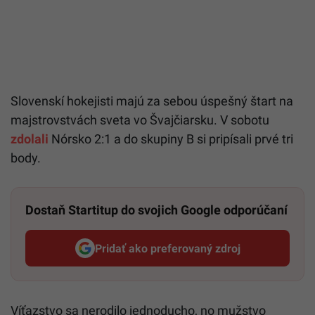
Slovenskí hokejisti majú za sebou úspešný štart na
majstrovstvách sveta vo Švajčiarsku. V sobotu
zdolali
Nórsko 2:1 a do skupiny B si pripísali prvé tri
body.
Dostaň Startitup do svojich Google odporúčaní
Pridať ako preferovaný zdroj
Startitup, odkaz sa otvorí v n
Víťazstvo sa nerodilo jednoducho, no mužstvo