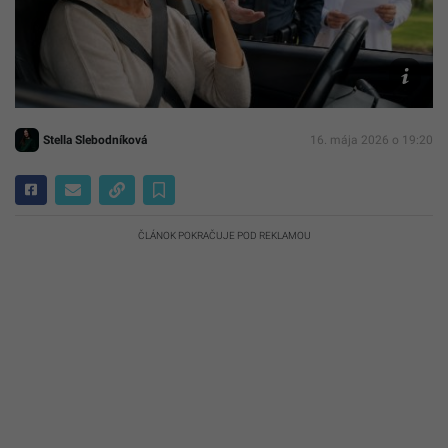
Ilustračn
foto
AI
Stella Slebodníková
16. mája 2026 o 19:20
ČLÁNOK POKRAČUJE POD REKLAMOU