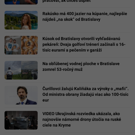
pracovať, ak chceš uspieť
Rakúsko má 400 jazier na kúpanie, najlepšie
nájdeš „na skok“ od Bratislavy
Kúsok od Bratislavy otvorili vyhľadávanú
pekáreň: Dvaja golfoví tréneri začínali s 16-
tisíc eurami a pečením v garáži
Na obľúbenej vodnej ploche v Bratislave
zomrel 53-ročný muž
Čurillovci žalujú Kaliňáka za výroky o „mafii“.
Od ministra obrany žiadajú viac ako 100-tisíc
eur
VIDEO Ukrajinská rozviedka ukázala, ako
najnovšie námorné drony útočia na ruské
ciele na Kryme