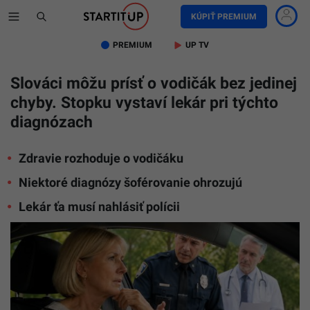
KÚPIŤ PREMIUM
PREMIUM
UP TV
Slováci môžu prísť o vodičák bez jedinej
chyby. Stopku vystaví lekár pri týchto
diagnózach
Zdravie rozhoduje o vodičáku
Niektoré diagnózy šoférovanie ohrozujú
Lekár ťa musí nahlásiť polícii