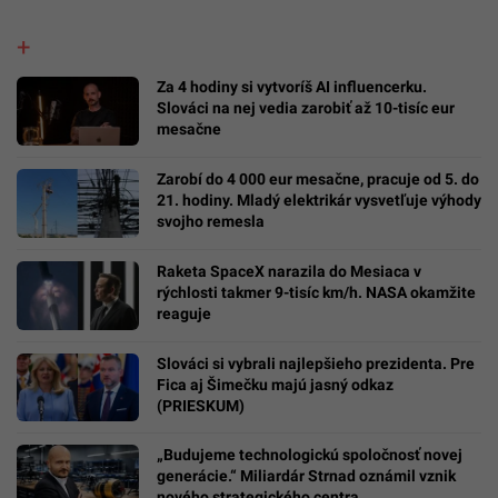
Za 4 hodiny si vytvoríš AI influencerku.
Slováci na nej vedia zarobiť až 10-tisíc eur
mesačne
Zarobí do 4 000 eur mesačne, pracuje od 5. do
21. hodiny. Mladý elektrikár vysvetľuje výhody
svojho remesla
Raketa SpaceX narazila do Mesiaca v
rýchlosti takmer 9-tisíc km/h. NASA okamžite
reaguje
Slováci si vybrali najlepšieho prezidenta. Pre
Fica aj Šimečku majú jasný odkaz
(PRIESKUM)
„Budujeme technologickú spoločnosť novej
generácie.“ Miliardár Strnad oznámil vznik
nového strategického centra