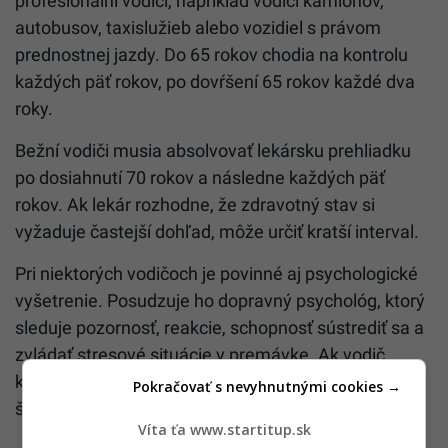
profesionálni vodiči, napríklad vodiči kamiónov,
autobusov, taxislužieb alebo vozidiel s právom
prednostnej jazdy. Do 65 rokov chodia na kontrolu
každých päť rokov, po dovŕšení 65 rokov každé dva
roky.
Bežní vodiči musia absolvovať lekársku prehliadku
po dosiahnutí 70 rokov a následne každých päť
rokov. Ak lekár rozhodne, že zdravotný stav si
vyžaduje častejší dohľad, môže určiť kratší interval.
Pri niektorých vodičoch je povinné aj psychologické
vyšetrenie. Posudzuje ho dopravný psychológ, ktorý
sleduje pozornosť, reakcie, schopnosť sústrediť sa a
zvládať stresové situácie v premávke. Ak vodič
kontrolu odmietne, môže prísť o oprávnenie
Pokračovať s nevyhnutnými cookies →
šoférovať.
Víta ťa www.startitup.sk