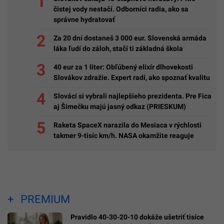
čistej vody nestačí. Odborníci radia, ako sa
správne hydratovať
Za 20 dní dostaneš 3 000 eur. Slovenská armáda
láka ľudí do záloh, stačí ti základná škola
40 eur za 1 liter: Obľúbený elixír dlhovekosti
Slovákov zdražie. Expert radí, ako spoznať kvalitu
Slováci si vybrali najlepšieho prezidenta. Pre Fica
aj Šimečku majú jasný odkaz (PRIESKUM)
Raketa SpaceX narazila do Mesiaca v rýchlosti
takmer 9-tisíc km/h. NASA okamžite reaguje
PREMIUM
Pravidlo 40-30-20-10 dokáže ušetriť tisíce