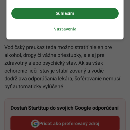
Súhlasím
Nastavenia
Vodičský preukaz teda možno stratiť nielen pre
alkohol, drogy či vážne priestupky, ale aj pre
zdravotný alebo psychický stav. Ak sa však
ochorenie lieči, stav je stabilizovaný a vodič
dodržiava odporúčania lekára, šoférovanie nemusí
byť automaticky vylúčené.
Dostaň Startitup do svojich Google odporúčaní
Pridať ako preferovaný zdroj
Startitup, odkaz sa otvorí v n