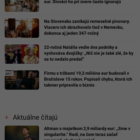
eur. Slováci ho pri úvere často ignorujú
Na Slovensku zanikajú remeselné pivovary.
Viacero ich skrachovalo tiež v Nemecku,
dokonca aj jeden 347-ročný
22-ročná Natália vedie dva podniky a
vychováva dvojičky: „Nič nie je také zlé, že by
sa to nedalo predať“
Firmu s tržbami 19,3 milióna eur budovali v
Bratislave 15 rokov. Popísali chybu, ktorá ich
takmer pripravila o biznis
Aktuálne čítajú
Altman s majetkom 2,9 miliardy eur: „Sme v
singularite.“ Radí, na čom teraz začať