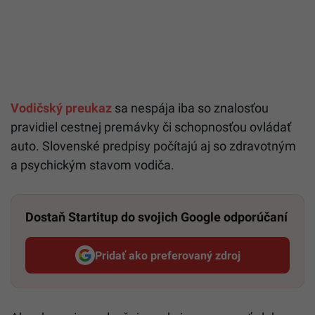
Vodičský preukaz
sa nespája iba so znalosťou
pravidiel cestnej premávky či schopnosťou ovládať
auto. Slovenské predpisy počítajú aj so zdravotným
a psychickým stavom vodiča.
Dostaň Startitup do svojich Google odporúčaní
Pridať ako preferovaný zdroj
Startitup, odkaz sa otvorí v n