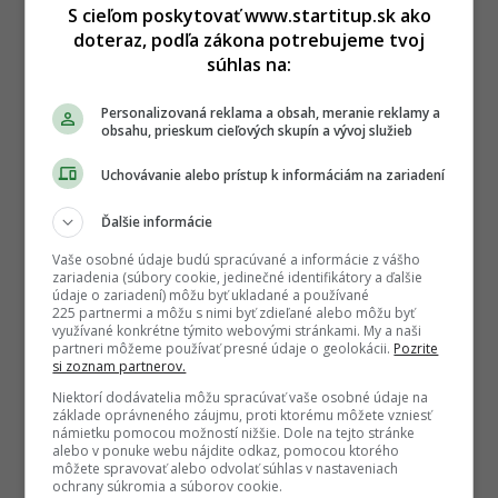
S cieľom poskytovať www.startitup.sk ako
doteraz, podľa zákona potrebujeme tvoj
súhlas na:
Personalizovaná reklama a obsah, meranie reklamy a
obsahu, prieskum cieľových skupín a vývoj služieb
Uchovávanie alebo prístup k informáciám na zariadení
Ďalšie informácie
Vaše osobné údaje budú spracúvané a informácie z vášho
zariadenia (súbory cookie, jedinečné identifikátory a ďalšie
údaje o zariadení) môžu byť ukladané a používané
225 partnermi a môžu s nimi byť zdieľané alebo môžu byť
využívané konkrétne týmito webovými stránkami. My a naši
partneri môžeme používať presné údaje o geolokácii.
Pozrite
si zoznam partnerov.
Niektorí dodávatelia môžu spracúvať vaše osobné údaje na
základe oprávneného záujmu, proti ktorému môžete vzniesť
námietku pomocou možností nižšie. Dole na tejto stránke
alebo v ponuke webu nájdite odkaz, pomocou ktorého
môžete spravovať alebo odvolať súhlas v nastaveniach
ochrany súkromia a súborov cookie.