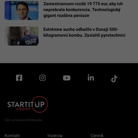
Zamestnancom rozdá 19 775 eur, aby ich
neprebrala konkurencia. Technologický
gigant rozdáva peniaze
Extrémne sucho odhalilo v Dunaji 500-
kilogramovú bombu. Zasiahli pyrotechnici
Člen združenia IAB Slovakia
Kontakt
Inzercia
Cenník