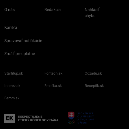
O nás
Redakcia
Nahlásiť
chybu
Kariéra
Spravovať notifikácie
Zrušiť predplatné
Startitup.sk
Fontech.sk
Odzadu.sk
Interez.sk
Emefka.sk
Receptik.sk
Femm.sk