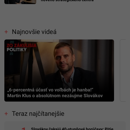
Najnovšie videá
„6-percentná účasť vo voľbách je hanba!“
Martin Klus o absolútnom nezáujme Slovákov
Teraz najčítanejšie
Slovákov čakajú 40-stupňové horúčavy: Pitie