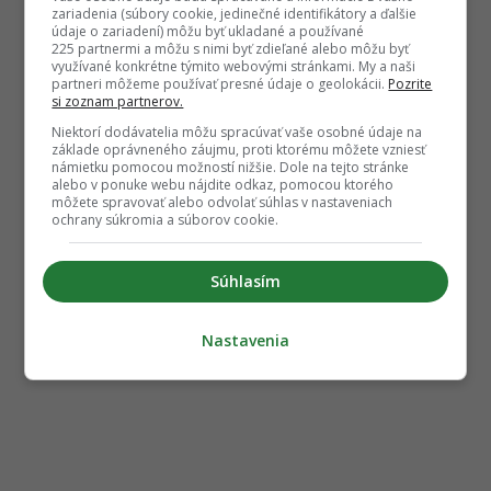
zariadenia (súbory cookie, jedinečné identifikátory a ďalšie
údaje o zariadení) môžu byť ukladané a používané
225 partnermi a môžu s nimi byť zdieľané alebo môžu byť
využívané konkrétne týmito webovými stránkami. My a naši
partneri môžeme používať presné údaje o geolokácii.
Pozrite
si zoznam partnerov.
Niektorí dodávatelia môžu spracúvať vaše osobné údaje na
základe oprávneného záujmu, proti ktorému môžete vzniesť
námietku pomocou možností nižšie. Dole na tejto stránke
alebo v ponuke webu nájdite odkaz, pomocou ktorého
môžete spravovať alebo odvolať súhlas v nastaveniach
ochrany súkromia a súborov cookie.
Súhlasím
Nastavenia