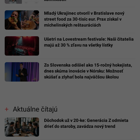
Mladý Ukrajinec otvoril v Bratislave nový
street food za 30-tisíc eur. Prax získal v
michelinských reštauráciách
Ušetri na Lovestream festivale: Naši čitatelia
majú až 30 % zľavu na všetky lístky
Zo Slovenska odišiel ako 15-ročný hokejista,
dnes skúma inovácie v Nórsku: Možnosť
skúšať a zlyhať bola najväčšou školou
Aktuálne čítajú
Dôchodok už v 20-ke: Generácia Z odmieta
drieť do staroby, zavádza nový trend