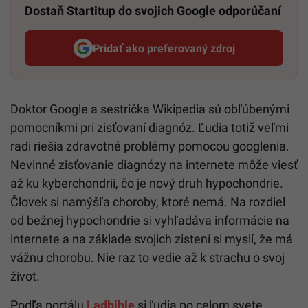
Dostaň Startitup do svojich Google odporúčaní
Pridať ako preferovaný zdroj
Startitup, odkaz sa otvorí v n
Doktor Google a sestrička Wikipedia sú obľúbenými
pomocníkmi pri zisťovaní diagnóz. Ľudia totiž veľmi
radi riešia zdravotné problémy pomocou googlenia.
Nevinné zisťovanie diagnózy na internete môže viesť
až ku kyberchondrii, čo je nový druh hypochondrie.
Človek si namýšľa choroby, ktoré nemá. Na rozdiel
od bežnej hypochondrie si vyhľadáva informácie na
internete a na základe svojich zistení si myslí, že má
vážnu chorobu. Nie raz to vedie až k strachu o svoj
život.
Podľa portálu
Ladbible
si ľudia po celom svete