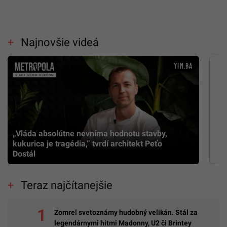
Najnovšie videá
„Vláda absolútne nevníma hodnotu stavby,
kukurica je tragédia,” tvrdí architekt Peťo
Dostál
Teraz najčítanejšie
Zomrel svetoznámy hudobný velikán. Stál za
legendárnymi hitmi Madonny, U2 či Brintey