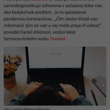
samodiagnostikujú ochorenia v súčasnej dobe viac
ako kedykoľvek predtým. Je to spôsobené
pandémiou koronavírusu. „
Čím osoba hľadá viac
informácií, tým sa viac u nej môže prejaviť úzkosť,
“
povedal Daniel Atkinson, vedúci lekár
farmaceutického webu
Treated
.
zdroj: unplash/Nathana Rebouças