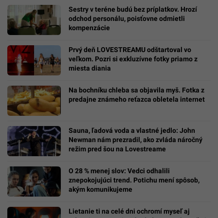
Sestry v teréne budú bez príplatkov. Hrozí
odchod personálu, poisťovne odmietli
kompenzácie
Prvý deň LOVESTREAMU odštartoval vo
veľkom. Pozri si exkluzívne fotky priamo z
miesta diania
Na bochníku chleba sa objavila myš. Fotka z
predajne známeho reťazca obletela internet
Sauna, ľadová voda a vlastné jedlo: John
Newman nám prezradil, ako zvláda náročný
režim pred šou na Lovestreame
O 28 % menej slov: Vedci odhalili
znepokojujúci trend. Potichu mení spôsob,
akým komunikujeme
Lietanie ti na celé dni ochromí myseľ aj