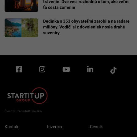
trávenie. Dve veci rozhodnú o tom, ako veľmi
ťa cesta zomelie
Dedinka s 353 obyvateľmi zarobila na radare
milióny. Vodiči si z dovoleniek nosia drahé
suveníry
Člen združenia IAB Slovakia
Kontakt
Inzercia
Cenník