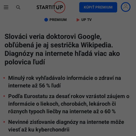
KÚPIŤ PREMIUM
PREMIUM
UP TV
Slováci veria doktorovi Google,
obľúbená je aj sestrička Wikipedia.
Diagnózy na internete hľadá viac ako
polovica ľudí
Minulý rok vyhľadávalo informácie o zdraví na
internete až 56 % ľudí
Podľa Eurostatu za desať rokov vzrástol záujem o
informácie o liekoch, chorobách, lekároch či
rôznych typoch liečby na internete až o 60 %
Nevinné zisťovanie diagnózy na internete môže
viesť až ku kyberchondrii