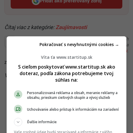
Pridať ako preferovaný zdroj
Startitup, odkaz sa otvorí v n
Čítaj viac z kategórie:
Zaujímavosti
Ďakujeme, že čítaš Startitup. V prípade, že máš postreh
Pokračovať s nevyhnutnými cookies →
alebo si našiel v článku chybu, napíš nám na
redakcia@startitup.sk
.
Víta ťa www.startitup.sk
Zdroje:
Ladbible
,
Treated
,
Eurostat
,
FinGO
,
Zdravie
S cieľom poskytovať www.startitup.sk ako
doteraz, podľa zákona potrebujeme tvoj
Viac k téme:
doktor
,
google
,
štatistika
,
zdravie
súhlas na:
Personalizovaná reklama a obsah, meranie reklamy a
obsahu, prieskum cieľových skupín a vývoj služieb
Uchovávanie alebo prístup k informáciám na zariadení
Ďalšie informácie
Vaše osobné údaje budú spracúvané a informácie z vášho