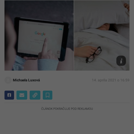
Unplash
Meyer,
Isabella
and
Louisa
Fischer
Michaela Luxová
14. apríla 2021 o 16:59
ČLÁNOK POKRAČUJE POD REKLAMOU