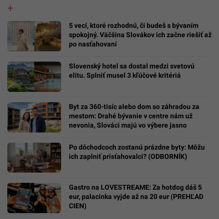
5 vecí, ktoré rozhodnú, či budeš s bývaním
spokojný. Väčšina Slovákov ich začne riešiť až
po nasťahovaní
Slovenský hotel sa dostal medzi svetovú
elitu. Splniť musel 3 kľúčové kritériá
Byt za 360-tisíc alebo dom so záhradou za
mestom: Drahé bývanie v centre nám už
nevonia, Slováci majú vo výbere jasno
Po dôchodcoch zostanú prázdne byty: Môžu
ich zaplniť prisťahovalci? (ODBORNÍK)
Gastro na LOVESTREAME: Za hotdog dáš 5
eur, palacinka vyjde až na 20 eur (PREHĽAD
CIEN)