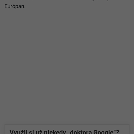
Európan.
Využil si už niekedy „doktora Google“?