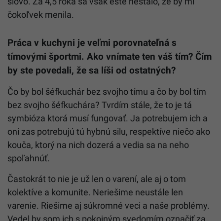
slovo. Za 4,5 roka sa však ešte nestalo, že by mi
čokoľvek menila.
Práca v kuchyni je veľmi porovnateľná s
tímovými športmi. Ako vnímate ten váš tím? Čím
by ste povedali, že sa líši od ostatných?
Čo by bol šéfkuchár bez svojho tímu a čo by bol tím
bez svojho šéfkuchára? Tvrdím stále, že to je tá
symbióza ktorá musí fungovať. Ja potrebujem ich a
oni zas potrebujú tú hybnú silu, respektíve niečo ako
kouča, ktorý na nich dozerá a vedia sa na neho
spoľahnúť.
Častokrát to nie je už len o varení, ale aj o tom
kolektíve a komunite. Neriešime neustále len
varenie. Riešime aj súkromné veci a naše problémy.
Vedel by som ich s pokojným svedomím označiť za