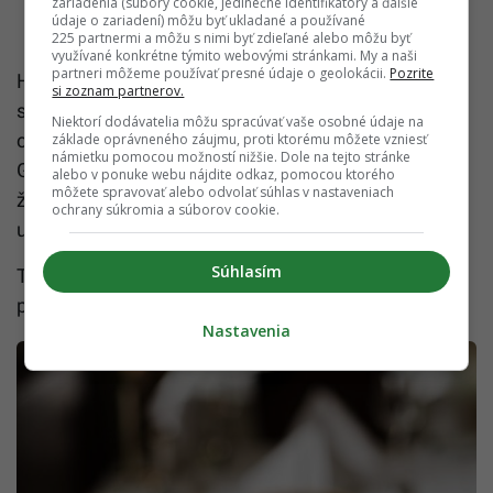
zariadenia (súbory cookie, jedinečné identifikátory a ďalšie
údaje o zariadení) môžu byť ukladané a používané
225 partnermi a môžu s nimi byť zdieľané alebo môžu byť
využívané konkrétne týmito webovými stránkami. My a naši
partneri môžeme používať presné údaje o geolokácii.
Pozrite
Horšou správou bolo, že na rozmyslenie som mal
si zoznam partnerov.
skutočne len pár dní. Pamätám si že, 1. 5. som
Niektorí dodávatelia môžu spracúvať vaše osobné údaje na
cestoval z Holandska a už 2. 5. som nastupoval do
základe oprávneného záujmu, proti ktorému môžete vzniesť
námietku pomocou možností nižšie. Dole na tejto stránke
Grand Restaurant. Musel som sa tak rýchlo pobaliť,
alebo v ponuke webu nájdite odkaz, pomocou ktorého
môžete spravovať alebo odvolať súhlas v nastaveniach
že ešte do dnešného dňa nejaké moje osobné veci
ochrany súkromia a súborov cookie.
určite kolujú po tom ostrove.
Súhlasím
Ten rozhodujúci faktor zmeny bola predovšetkým
prestíž, ktorú hotel ponúkal a stále ponúka.
Nastavenia