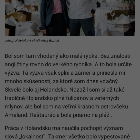
zdroj: Kávičkári.sk/Ondrej Bobek
Bol som tam vhodený ako malá rybka. Bez znalosti
angličtiny rovno do veľkého rybníka. A to bola určite
výzva. Tá výzva však splnila zámer a priniesla mi
mnoho skúseností, za ktoré som dnes vďačný.
Skvelé bolo aj Holandsko. Nezažil som si až také
tradičné Holandsko plné tulipánov a veterných
mlynov, ale bol som na veľmi krásnom ostrovčeku
Ameland. Reštaurácia bola priamo na pláži.
Práca v Holandsku ma naučila pochopiť význam
slová „lokálnosť“. Takmer všetko bolo vypestované