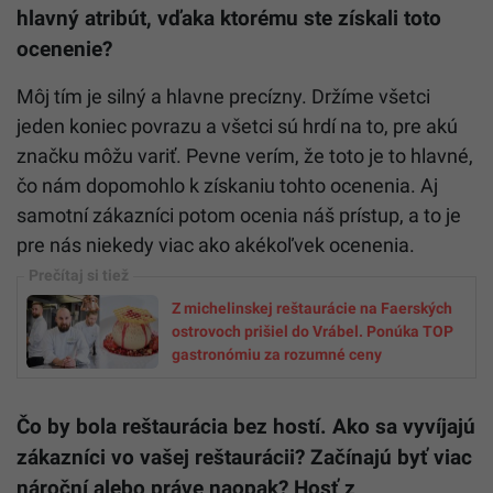
hlavný atribút, vďaka ktorému ste získali toto
ocenenie?
Môj tím je silný a hlavne precízny. Držíme všetci
jeden koniec povrazu a všetci sú hrdí na to, pre akú
značku môžu variť. Pevne verím, že toto je to hlavné,
čo nám dopomohlo k získaniu tohto ocenenia. Aj
samotní zákazníci potom ocenia náš prístup, a to je
pre nás niekedy viac ako akékoľvek ocenenia.
Z michelinskej reštaurácie na Faerských
ostrovoch prišiel do Vrábel. Ponúka TOP
gastronómiu za rozumné ceny
Čo by bola reštaurácia bez hostí. Ako sa vyvíjajú
zákazníci vo vašej reštaurácii? Začínajú byť viac
nároční alebo práve naopak? Hosť z