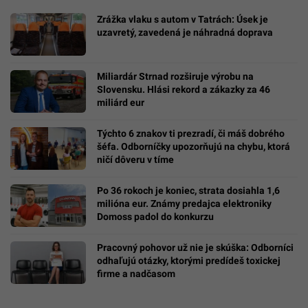
Zrážka vlaku s autom v Tatrách: Úsek je
uzavretý, zavedená je náhradná doprava
Miliardár Strnad rozširuje výrobu na
Slovensku. Hlási rekord a zákazky za 46
miliárd eur
Týchto 6 znakov ti prezradí, či máš dobrého
šéfa. Odborníčky upozorňujú na chybu, ktorá
ničí dôveru v tíme
Po 36 rokoch je koniec, strata dosiahla 1,6
milióna eur. Známy predajca elektroniky
Domoss padol do konkurzu
Pracovný pohovor už nie je skúška: Odborníci
odhaľujú otázky, ktorými predídeš toxickej
firme a nadčasom