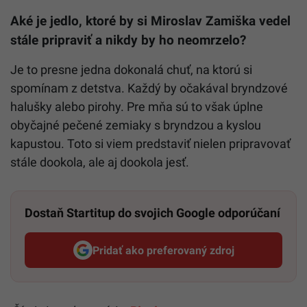
Aké je jedlo, ktoré by si Miroslav Zamiška vedel
stále pripraviť a nikdy by ho neomrzelo?
Je to presne jedna dokonalá chuť, na ktorú si
spomínam z detstva. Každý by očakával bryndzové
halušky alebo pirohy. Pre mňa sú to však úplne
obyčajné pečené zemiaky s bryndzou a kyslou
kapustou. Toto si viem predstaviť nielen pripravovať
stále dookola, ale aj dookola jesť.
Dostaň Startitup do svojich Google odporúčaní
Pridať ako preferovaný zdroj
Startitup, odkaz sa otvorí v n