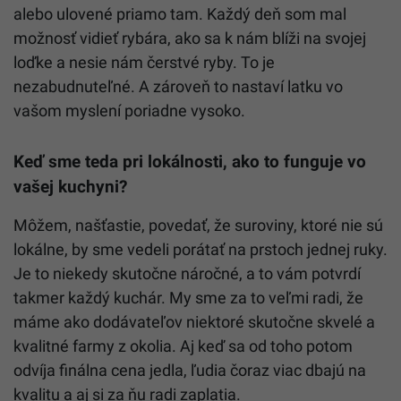
alebo ulovené priamo tam. Každý deň som mal
možnosť vidieť rybára, ako sa k nám blíži na svojej
loďke a nesie nám čerstvé ryby. To je
nezabudnuteľné. A zároveň to nastaví latku vo
vašom myslení poriadne vysoko.
Keď sme teda pri lokálnosti, ako to funguje vo
vašej kuchyni?
Môžem, našťastie, povedať, že suroviny, ktoré nie sú
lokálne, by sme vedeli porátať na prstoch jednej ruky.
Je to niekedy skutočne náročné, a to vám potvrdí
takmer každý kuchár. My sme za to veľmi radi, že
máme ako dodávateľov niektoré skutočne skvelé a
kvalitné farmy z okolia. Aj keď sa od toho potom
odvíja finálna cena jedla, ľudia čoraz viac dbajú na
kvalitu a aj si za ňu radi zaplatia.