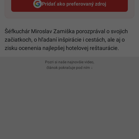
Pridať ako preferovaný zdroj
Startitup, odkaz sa otvorí v n
Šéfkuchár Miroslav Zamiška porozprával o svojich
začiatkoch, o hľadaní inšpirácie i cestách, ale aj o
zisku ocenenia najlepšej hotelovej reštaurácie.
Pozri si naše najnovšie video,
článok pokračuje pod ním ↓