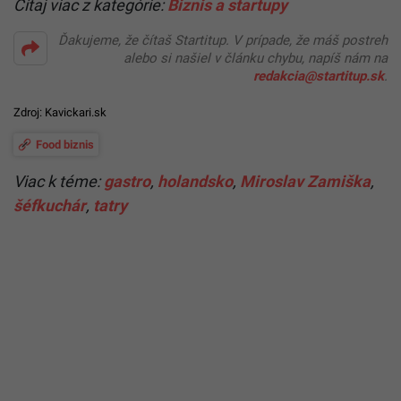
Čítaj viac z kategórie:
Biznis a startupy
Ďakujeme, že čítaš Startitup. V prípade, že máš postreh
alebo si našiel v článku chybu, napíš nám na
redakcia@startitup.sk
.
Zdroj:
Kavickari.sk
Food biznis
Viac k téme:
gastro
,
holandsko
,
Miroslav Zamiška
,
šéfkuchár
,
tatry