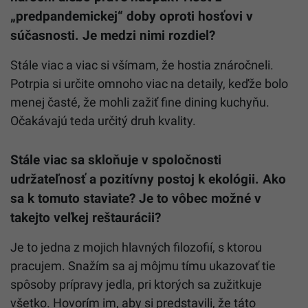
„predpandemickej“ doby oproti hosťovi v
súčasnosti. Je medzi nimi rozdiel?
Stále viac a viac si všímam, že hostia znáročneli.
Potrpia si určite omnoho viac na detaily, keďže bolo
menej časté, že mohli zažiť fine dining kuchyňu.
Očakávajú teda určitý druh kvality.
Stále viac sa skloňuje v spoločnosti
udržateľnosť a pozitívny postoj k ekológii. Ako
sa k tomuto staviate? Je to vôbec možné v
takejto veľkej reštaurácii?
Je to jedna z mojich hlavných filozofií, s ktorou
pracujem. Snažím sa aj môjmu tímu ukazovať tie
spôsoby prípravy jedla, pri ktorých sa zužitkuje
všetko. Hovorím im, aby si predstavili, že táto