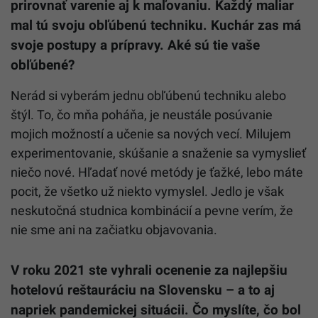
prirovnať varenie aj k maľovaniu. Každý maliar
mal tú svoju obľúbenú techniku. Kuchár zas má
svoje postupy a prípravy. Aké sú tie vaše
obľúbené?
Nerád si vyberám jednu obľúbenú techniku alebo
štýl. To, čo mňa poháňa, je neustále posúvanie
mojich možností a učenie sa nových vecí. Milujem
experimentovanie, skúšanie a snaženie sa vymyslieť
niečo nové. Hľadať nové metódy je ťažké, lebo máte
pocit, že všetko už niekto vymyslel. Jedlo je však
neskutočná studnica kombinácií a pevne verím, že
nie sme ani na začiatku objavovania.
V roku 2021 ste vyhrali ocenenie za najlepšiu
hotelovú reštauráciu na Slovensku – a to aj
napriek pandemickej situácii. Čo myslíte, čo bol