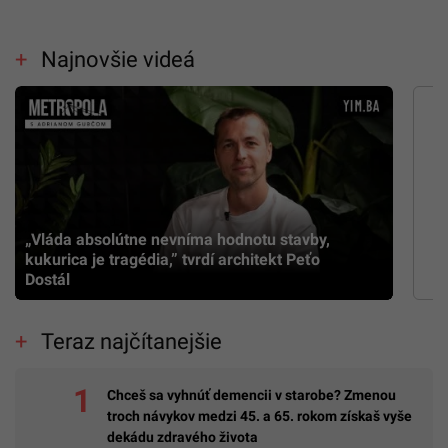
Najnovšie videá
„Vláda absolútne nevníma hodnotu stavby,
kukurica je tragédia,” tvrdí architekt Peťo
Dostál
Teraz najčítanejšie
Chceš sa vyhnúť demencii v starobe? Zmenou
troch návykov medzi 45. a 65. rokom získaš vyše
dekádu zdravého života