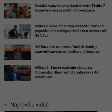
Ľudská koža, kravy aj vlastné vetry. Týchto 7
bizarných vecí už pohltila tokenizácia
Mýtus o ľahkej finančnej slobode: Prečo pri
populárnom tradingu prichádza o peniaze až
90 % ľudí
Zrážka vlaku s autom v Tatrách: Úsek je
uzavretý, zavedená je náhradná doprava
Miliardár Strnad rozširuje výrobu na
Slovensku. Hlási rekord a zákazky za 46
miliárd eur
Najnovšie videá