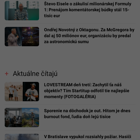
Števo Eisele o zákulisí milionárskej Formuly
1: Prenájom komentátorskej búdky stál 15-
tisíc eur
Ondřej Novotný z Oktagonu. Za McGregora by
dal aj 50 miliónov eur, organizáciu by predal
za astronomickú sumu
Aktuálne čítajú
LOVESTREAM deň tretí: Zachytil ťa náš
objektív? Tím Startitup odfotil tie najlepšie
momenty (FOTOGALÉRIA)
Sporenie na dôchodok je out. Hitom je dnes
burnout fond, ľudia doň lejú tisíce
V Bratislave vypukol rozsiahly požiar. Hasiči