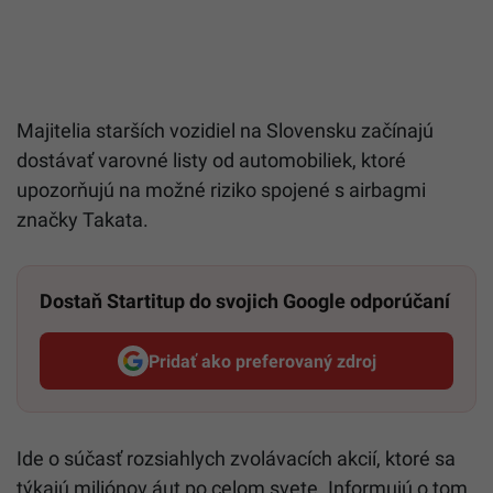
Majitelia starších vozidiel na Slovensku začínajú
dostávať varovné listy od automobiliek, ktoré
upozorňujú na možné riziko spojené s airbagmi
značky Takata.
Dostaň Startitup do svojich Google odporúčaní
Pridať ako preferovaný zdroj
Startitup, odkaz sa otvorí v n
Ide o súčasť rozsiahlych zvolávacích akcií, ktoré sa
týkajú miliónov áut po celom svete. Informujú o tom