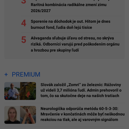
Raritná kombinácia radikálne zmení zimu
2026/2027
Sporenie na dôchodok je out. Hitom je dnes
burnout fond, ľudia doň lejú tisíce
Ašvaganda sľubuje úľavu od stresu, no skrýva
riziká. Odborníci varujú pred poškodením orgánu
a hrozbou pre skupiny ľudí
PREMIUM
Slovák založil „Zomri“ zo železníc: Rážoviny
už videli 3,7 milióna ľudí. Admin prehovoril o
tom, čo sa skutočne deje na našich tratiach
Neurologička odporúča metódu 60-5-3-30:
Mravčenie v končatinách môže byť neškodnou
reakciou na tlak, ale aj varovným signálom