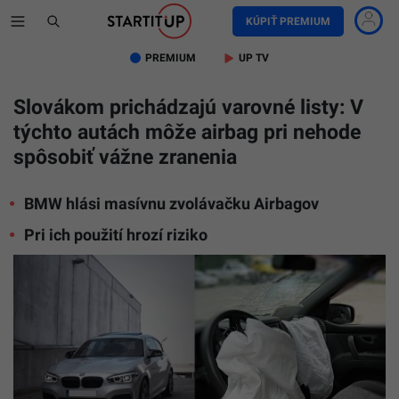
KÚPIŤ PREMIUM
PREMIUM
UP TV
Slovákom prichádzajú varovné listy: V
týchto autách môže airbag pri nehode
spôsobiť vážne zranenia
BMW hlási masívnu zvolávačku Airbagov
Pri ich použití hrozí riziko