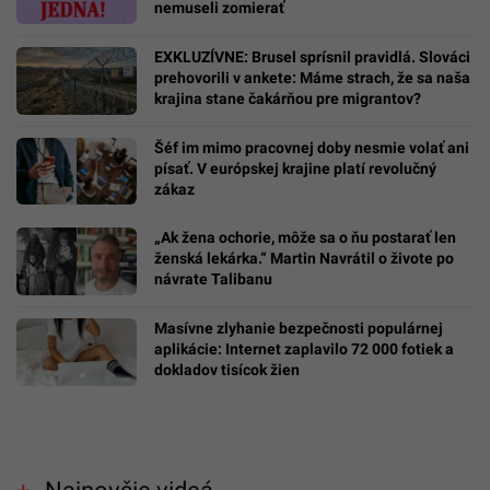
nemuseli zomierať
EXKLUZÍVNE: Brusel sprísnil pravidlá. Slováci
prehovorili v ankete: Máme strach, že sa naša
krajina stane čakárňou pre migrantov?
Šéf im mimo pracovnej doby nesmie volať ani
písať. V európskej krajine platí revolučný
zákaz
„Ak žena ochorie, môže sa o ňu postarať len
ženská lekárka.“ Martin Navrátil o živote po
návrate Talibanu
Masívne zlyhanie bezpečnosti populárnej
aplikácie: Internet zaplavilo 72 000 fotiek a
dokladov tisícok žien