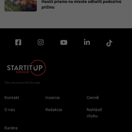
Hasiči priamo na mieste odhalili podozrivú
príčinu
Člen združenia IAB Slovakia
Kontakt
Inzercia
Cenník
O nás
Redakcia
Nahlásiť
chybu
Kariéra