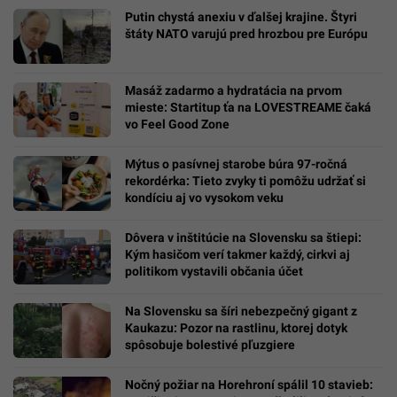
Putin chystá anexiu v ďalšej krajine. Štyri
štáty NATO varujú pred hrozbou pre Európu
Masáž zadarmo a hydratácia na prvom
mieste: Startitup ťa na LOVESTREAME čaká
vo Feel Good Zone
Mýtus o pasívnej starobe búra 97-ročná
rekordérka: Tieto zvyky ti pomôžu udržať si
kondíciu aj vo vysokom veku
Dôvera v inštitúcie na Slovensku sa štiepi:
Kým hasičom verí takmer každý, cirkvi aj
politikom vystavili občania účet
Na Slovensku sa šíri nebezpečný gigant z
Kaukazu: Pozor na rastlinu, ktorej dotyk
spôsobuje bolestivé pľuzgiere
Nočný požiar na Horehroní spálil 10 stavieb: