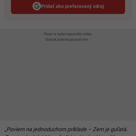
Pridať ako preferovaný zdroj
Startitup, odkaz sa otvorí v n
Pozri si naše najnovšie video,
článok pokračuje pod ním ↓
„Poviem na jednoduchom príklade – Zem je guľatá.