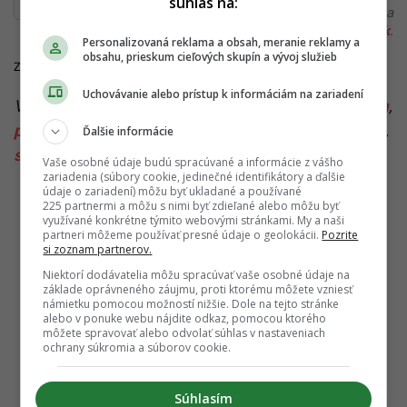
súhlas na:
alebo si našiel v článku chybu, napíš nám na
redakcia@startitup.sk
.
Personalizovaná reklama a obsah, meranie reklamy a
obsahu, prieskum cieľových skupín a vývoj služieb
Zdroje:
Donio/Pošlime Lukáša Machalu na obežnú dráhu
,
ta3
,
Refresher
Uchovávanie alebo prístup k informáciám na zariadení
Viac k téme:
ivan bella
,
konšpirácie
,
Lukáš Machala
,
plocha zem
,
rtvs
,
rušenie rtvs
,
slovenské osobnosti
,
Ďalšie informácie
súkromný let do vesmíru
,
zbierka
Vaše osobné údaje budú spracúvané a informácie z vášho
zariadenia (súbory cookie, jedinečné identifikátory a ďalšie
údaje o zariadení) môžu byť ukladané a používané
225 partnermi a môžu s nimi byť zdieľané alebo môžu byť
využívané konkrétne týmito webovými stránkami. My a naši
partneri môžeme používať presné údaje o geolokácii.
Pozrite
si zoznam partnerov.
Niektorí dodávatelia môžu spracúvať vaše osobné údaje na
základe oprávneného záujmu, proti ktorému môžete vzniesť
námietku pomocou možností nižšie. Dole na tejto stránke
alebo v ponuke webu nájdite odkaz, pomocou ktorého
môžete spravovať alebo odvolať súhlas v nastaveniach
ochrany súkromia a súborov cookie.
Súhlasím