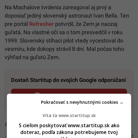
Na Machalove tvrdenia zareagoval aj prvý a
doposiaľ jediný slovenský astronaut Ivan Bella. Ten
pre portál
Refresher
potvrdil, že Zem je naozaj
guľatá. Na vlastné oči sa o tom presvedčil v roku
1999. Slovenský stíhací pilot vtedy vycestoval do
vesmíru, kde dokopy strávil 8 dní. Mal počas toho
výhľad na guľatú Zem.
Dostaň Startitup do svojich Google odporúčaní
Pridať ako preferovaný zdroj
Startitup, odkaz sa otvorí v n
Pokračovať s nevyhnutnými cookies →
Víta ťa www.startitup.sk
Čítaj viac z kategórie:
Zo Slovenska
S cieľom poskytovať www.startitup.sk ako
doteraz, podľa zákona potrebujeme tvoj
Ďakujeme, že čítaš Startitup. V prípade, že máš postreh