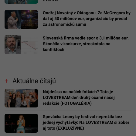
Ondřej Novotný z Oktagonu. Za McGregora by
dal aj 50 miliónov eur, organizáciu by predal
za astronomickú sumu
Slovenská firma vedie spor o 3,1 milióna eur.
Skončila v konkurze, stroskotala na
konfliktoch
Aktuálne čítajú
Nájdeš sa na našich fotkách? Toto je
LOVESTREAM deň druhý očami našej
redakcie (FOTOGALÉRIA)
Speváčka Leony by festival neprežila bez
jednej vychytávky: Na LOVESTREAM si zober
aj toto (EXKLUZÍVNE)