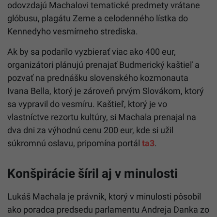
odovzdajú Machalovi tematické predmety vrátane
glóbusu, plagátu Zeme a celodenného lístka do
Kennedyho vesmírneho strediska.
Ak by sa podarilo vyzbierať viac ako 400 eur,
organizátori plánujú prenajať Budmerický kaštieľ a
pozvať na prednášku slovenského kozmonauta
Ivana Bella, ktorý je zároveň prvým Slovákom, ktorý
sa vypravil do vesmíru. Kaštieľ, ktorý je vo
vlastníctve rezortu kultúry, si Machala prenajal na
dva dni za výhodnú cenu 200 eur, kde si užil
súkromnú oslavu, pripomína portál
ta3
.
Konšpirácie šíril aj v minulosti
Lukáš Machala je právnik, ktorý v minulosti pôsobil
ako poradca predsedu parlamentu Andreja Danka zo