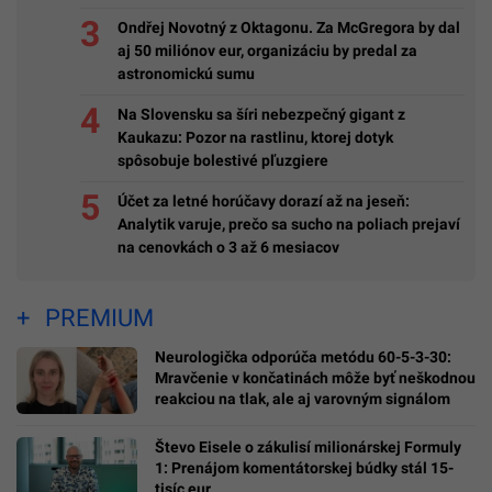
Ondřej Novotný z Oktagonu. Za McGregora by dal
aj 50 miliónov eur, organizáciu by predal za
astronomickú sumu
Na Slovensku sa šíri nebezpečný gigant z
Kaukazu: Pozor na rastlinu, ktorej dotyk
spôsobuje bolestivé pľuzgiere
Účet za letné horúčavy dorazí až na jeseň:
Analytik varuje, prečo sa sucho na poliach prejaví
na cenovkách o 3 až 6 mesiacov
PREMIUM
Neurologička odporúča metódu 60-5-3-30:
Mravčenie v končatinách môže byť neškodnou
reakciou na tlak, ale aj varovným signálom
Števo Eisele o zákulisí milionárskej Formuly
1: Prenájom komentátorskej búdky stál 15-
tisíc eur