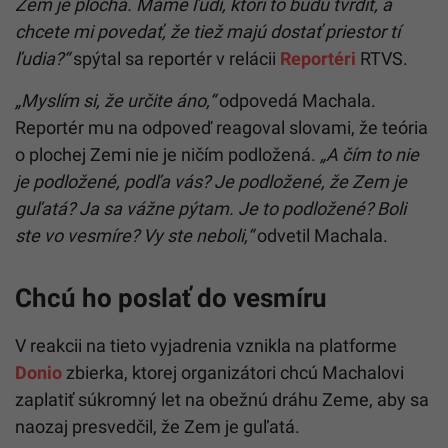
Zem je plochá. Máme ľudí, ktorí to budú tvrdiť, a
chcete mi povedať, že tiež majú dostať priestor tí
ľudia?“
spýtal sa reportér v relácii
Reportéri
RTVS.
„Myslím si, že určite áno,“
odpovedá Machala.
Reportér mu na odpoveď reagoval slovami, že teória
o plochej Zemi nie je ničím podložená.
„A čím to nie
je podložené, podľa vás? Je podložené, že Zem je
guľatá? Ja sa vážne pýtam. Je to podložené? Boli
ste vo vesmíre? Vy ste neboli,“
odvetil Machala.
Chcú ho poslať do vesmíru
V reakcii na tieto vyjadrenia vznikla na platforme
Donio
zbierka, ktorej organizátori chcú Machalovi
zaplatiť súkromný let na obežnú dráhu Zeme, aby sa
naozaj presvedčil, že Zem je guľatá.