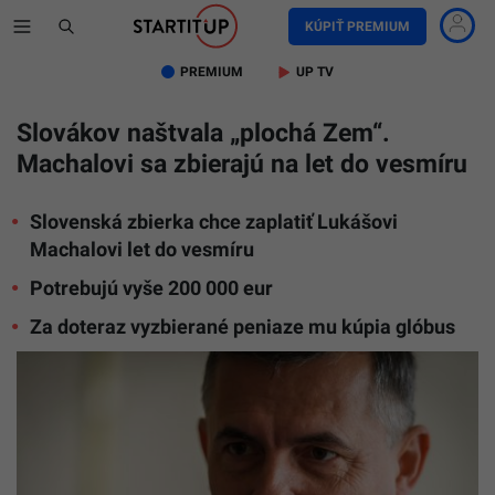
KÚPIŤ PREMIUM
PREMIUM
UP TV
Slovákov naštvala „plochá Zem“.
Machalovi sa zbierajú na let do vesmíru
Slovenská zbierka chce zaplatiť Lukášovi
Machalovi let do vesmíru
Potrebujú vyše 200 000 eur
Za doteraz vyzbierané peniaze mu kúpia glóbus
Generáln
tajomník
služobné
úradu
rezortu