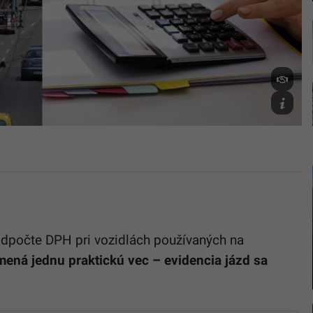
byť
odpočet
DPH
obmedzen
zdroj:
TASR/
Štefan
Puškáš,
Canva
odpočte DPH pri vozidlách používaných na
ená jednu praktickú vec – evidencia jázd sa