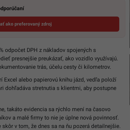
 odporúčaní
dať ako preferovaný zdroj
Startitup, odkaz sa otvorí v novom okne
00 % odpočet DPH z nákladov spojených s
ieť presnejšie preukázať, ako vozidlo využívajú.
okumentovanie trás, účelu cesty či kilometrov.
í Excel alebo papierovú knihu jázd, vedľa položí
ri dohľadáva stretnutia s klientmi, aby postupne
ne, takáto evidencia sa rýchlo mení na časovo
íkov a malé firmy to nie je úplne nová povinnosť.
e skôr v tom, že dnes sa na ňu pozerá detailnejšie.