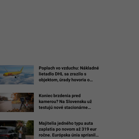
Poplach vo vzduchu: Nákladné
lietadlo DHL sa zrazilo s
objektom, úrady hovoria o
drone s výbušninou
eľ
Koniec brzdenia pred
kamerou? Na Slovensku už
,
testujú nové stacionárne
radary, Waze ti už nemusí
pomôcť
Majitelia jedného typu auta
,
zaplatia po novom až 319 eur
ročne. Európska únia sprísnila