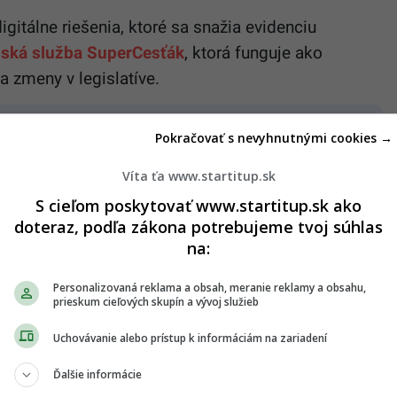
igitálne riešenia, ktoré sa snažia evidenciu
nská služba SuperCesťák
, ktorá funguje ako
a zmeny v legislatíve.
Pokračovať s nevyhnutnými cookies →
2026
Víta ťa www.startitup.sk
S cieľom poskytovať www.startitup.sk ako
avidlá týkajúce sa odpočtu DPH pri vozidlách
doteraz, podľa zákona potrebujeme tvoj súhlas
na:
stníkov, ktorí chcú uplatniť 100 % odpočet DPH z
Personalizovaná reklama a obsah, meranie reklamy a obsahu,
iremného auta – napríklad pri pohonných látkach,
prieskum cieľových skupín a vývoj služieb
Uchovávanie alebo prístup k informáciám na zariadení
preukázanie, že vozidlo slúži na podnikateľské
Ďalšie informácie
jšiu evidenciu jázd.