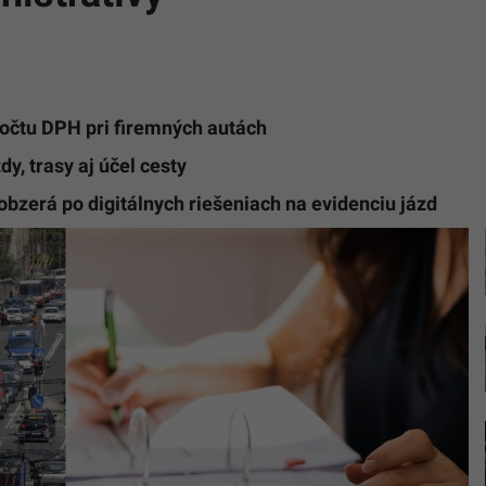
očtu DPH pri firemných autách
y, trasy aj účel cesty
 obzerá po digitálnych riešeniach na evidenciu jázd
Ak
podnikat
nedokáže
preukázať
ako
bolo
auto
využívané
môže