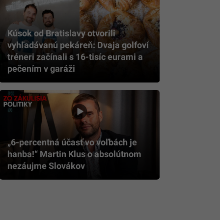
Kúsok od Bratislavy otvorili
vyhľadávanú pekáreň: Dvaja golfoví
tréneri začínali s 16-tisíc eurami a
pečením v garáži
„6-percentná účasť vo voľbách je
hanba!“ Martin Klus o absolútnom
nezáujme Slovákov