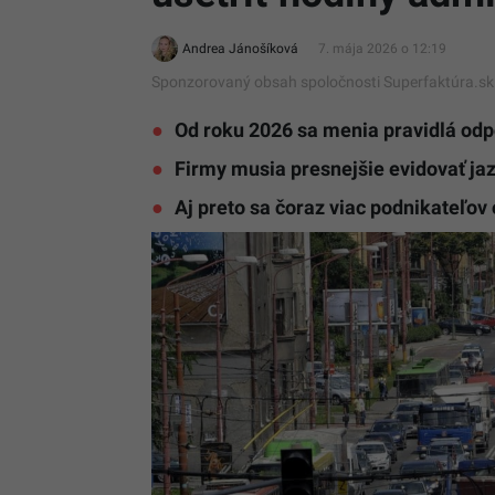
Andrea Jánošíková
7. mája 2026 o 12:19
Sponzorovaný obsah spoločnosti Superfaktúra.sk
Od roku 2026 sa menia pravidlá odp
Firmy musia presnejšie evidovať jazd
Aj preto sa čoraz viac podnikateľov