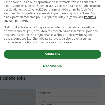
Vaše osobné údaje budú spracúvané a informácie z vášho zariadenia
(súbory cookie, jedinečné identifikátory a ďalšie údaje o zariadení) môžu
ať najmä:
byť ukladané a používané 225 partnermi a môžu s nimi byť zdieľané
alebo môžu byť využívané konkrétne týmito webovými stránkami. My
a naši partneri môžeme používať presné údaje o geolokácii.
Pozrite si
zoznam partnerov.
rov,
Niektorí dodávatelia môžu spracúvať vaše osobné údaje na základe
oprávneného záujmu, proti ktorému môžete vzniesť námietku pomocou
možností nižšie. Dole na tejto stránke alebo v ponuke webu nájdite
vanie alebo servis.
odkaz, pomocou ktorého môžete spravovať alebo odvolať súhlas
v nastaveniach ochrany súkromia a súborov cookie.
 ako bolo auto využívané, môže byť odpočet DPH
ia jázd dostáva opäť do popredia.
Súhlasím
k presnejšiemu zapisovaniu trás. Zároveň rastie
Nastavenia
 dokážu evidenciu jázd zjednodušiť a pomôcť
 celého roka.