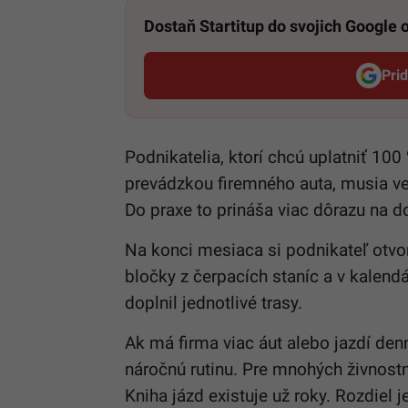
Dostaň Startitup do svojich Google
Pri
Podnikatelia, ktorí chcú uplatniť 1
prevádzkou firemného auta, musia ved
Do praxe to prináša viac dôrazu na d
Na konci mesiaca si podnikateľ otvor
bločky z čerpacích staníc a v kalendá
doplnil jednotlivé trasy.
Ak má firma viac áut alebo jazdí den
náročnú rutinu. Pre mnohých živnostn
Kniha jázd existuje už roky. Rozdiel j