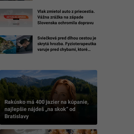
pravidlá
Vlak zmietol auto z priecestia.
Vážna zrážka na západe
ý.
Slovenska ochromila dopravu
Sviečková pred dlhou cestou je
skrytá hrozba. Fyzioterapeutka
varuje pred chybami, ktoré
vyvolávajú mikrospánok
Rakúsko má 400 jazier na kúpanie,
najlepšie nájdeš „na skok“ od
Bratislavy