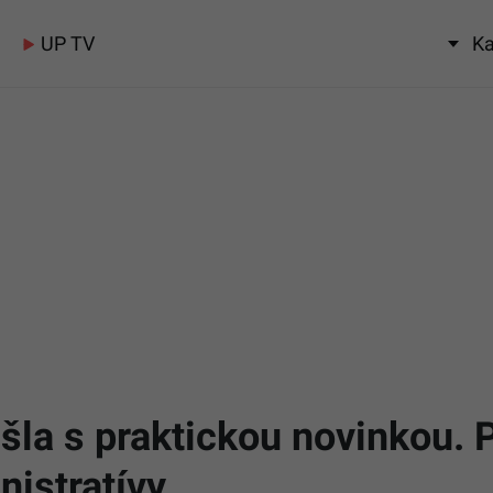
UP TV
Ka
išla s praktickou novinkou
nistratívy