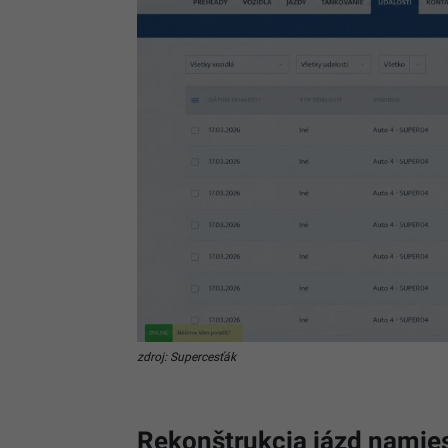
zdroj: Supercesťák
Rekonštrukcia jázd namie