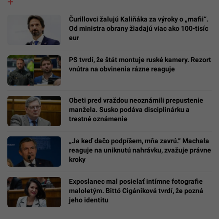
Čurillovci žalujú Kaliňáka za výroky o „mafii“.
Od ministra obrany žiadajú viac ako 100-tisíc
eur
PS tvrdí, že štát montuje ruské kamery. Rezort
vnútra na obvinenia rázne reaguje
Obeti pred vraždou neoznámili prepustenie
manžela. Susko podáva disciplinárku a
trestné oznámenie
„Ja keď dačo podpíšem, mňa zavrú.“ Machala
reaguje na uniknutú nahrávku, zvažuje právne
kroky
Exposlanec mal posielať intímne fotografie
maloletým. Bittó Cigániková tvrdí, že pozná
jeho identitu