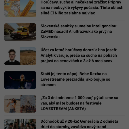
Horúčavy, sucho aj nečakané zrážky: Priprav
sa na neobvyklé výkyvy počasia. Tieto oblasti
silné El Niño zasiahne najviac
Slovenské sanitky s umelou inteligenciou:
ZaMED nasadil AI ultrazvuk ako prvý na
Slovensku
Účet za letné horúčavy dorazí až na jeseň:
Analytik varuje, prečo sa sucho na poliach
prejaví na cenovkách o 3 až 6 mesiacov
Stačí jej tento nápoj: Bebe Rexha na
Lovestreame prezradila, ako bojuje so
stresom
„Za 3 dni minieme 1 000 eur,“ pýtali sme sa
vás, aký máte budget na festivale
LOVESTREAM (ANKETA)
Dôchodok už v 20-ke: Generácia Z odmieta
drieť do staroby, zavádza nový trend