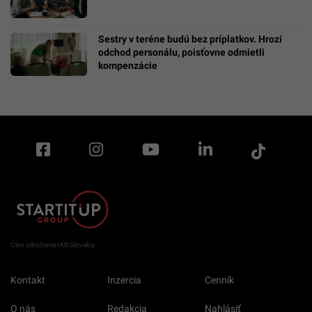
Sestry v teréne budú bez príplatkov. Hrozí
odchod personálu, poisťovne odmietli
kompenzácie
Člen združenia IAB Slovakia
Kontakt
Inzercia
Cenník
O nás
Redakcia
Nahlásiť