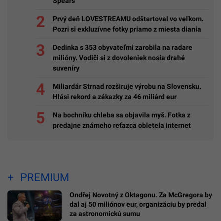
Spears
Prvý deň LOVESTREAMU odštartoval vo veľkom.
Pozri si exkluzívne fotky priamo z miesta diania
Dedinka s 353 obyvateľmi zarobila na radare
milióny. Vodiči si z dovoleniek nosia drahé
suveníry
Miliardár Strnad rozširuje výrobu na Slovensku.
Hlási rekord a zákazky za 46 miliárd eur
Na bochníku chleba sa objavila myš. Fotka z
predajne známeho reťazca obletela internet
PREMIUM
Ondřej Novotný z Oktagonu. Za McGregora by
dal aj 50 miliónov eur, organizáciu by predal
za astronomickú sumu