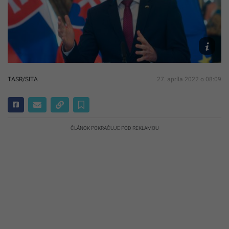
TASR/Mar
Bauman
TASR/SITA
27. apríla 2022 o 08:09
ČLÁNOK POKRAČUJE POD REKLAMOU