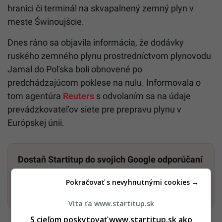
hranici či terminál na skvapalnený zemný
plyn
v
meste Świnoujście.
Dnes ráno sa objavila informácia, že dodávky
ruského zemného plynu prostredníctvom plynovodu
Jamal do Poľska boli obnovené po
predchádzajúcom poklese na nulu. Informovala o
tom agentúra
Reuters
s odvolaním sa na údaje
prevádzkovateľov siete pre prepravu plynu v
Európskej únii.
Dostaň Startitup do svojich Google odporúčaní
Pokračovať s nevyhnutnými cookies →
Pridať ako preferovaný zdroj
Startitup, odkaz sa otvorí v n
Víta ťa www.startitup.sk
S cieľom poskytovať www.startitup.sk ako