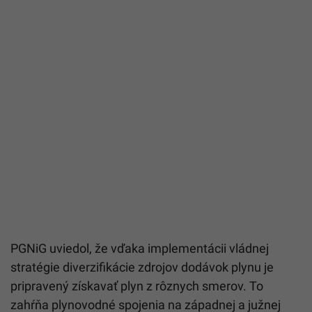
PGNiG uviedol, že vďaka implementácii vládnej
stratégie diverzifikácie zdrojov dodávok
plynu
je
pripravený získavať
plyn
z rôznych smerov. To
zahŕňa plynovodné spojenia na západnej a južnej