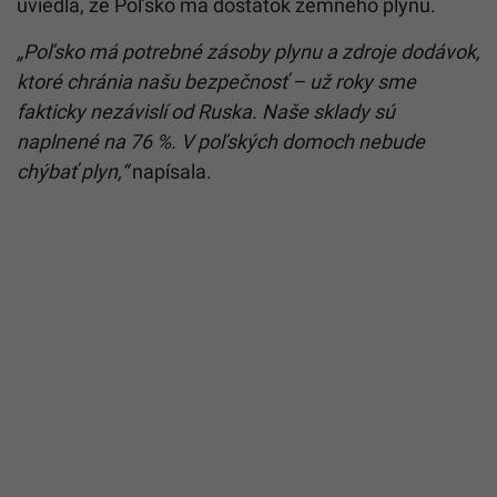
uviedla, že Poľsko má dostatok zemného
plynu
.
„Poľsko má potrebné zásoby
plynu
a zdroje dodávok,
ktoré chránia našu bezpečnosť – už roky sme
fakticky nezávislí od Ruska. Naše sklady sú
naplnené na 76 %. V poľských domoch nebude
chýbať
plyn
,“
napísala.