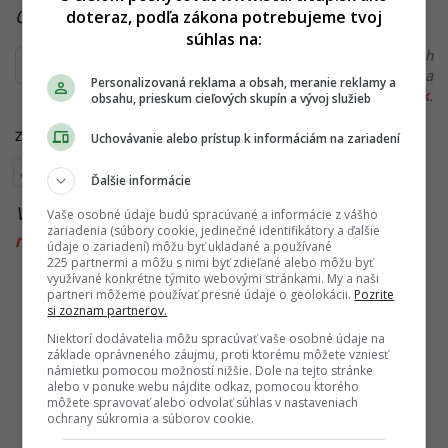
doteraz, podľa zákona potrebujeme tvoj
Čítaj viac z kategórie:
Zo Slovenska
súhlas na:
Ďakujeme, že čítaš Startitup. V prípade, že máš postreh
alebo si našiel v článku chybu, napíš nám na
Personalizovaná reklama a obsah, meranie reklamy a
redakcia@startitup.sk
.
obsahu, prieskum cieľových skupín a vývoj služieb
Zdroje: TASR, SITA
Uchovávanie alebo prístup k informáciám na zariadení
Vláda Eduarda Hegera
Ďalšie informácie
Viac k téme:
energetika
,
eura
,
heger
,
plyn
,
Poľsko
,
Vaše osobné údaje budú spracúvané a informácie z vášho
zariadenia (súbory cookie, jedinečné identifikátory a ďalšie
ruble
,
Rusko
,
slovensko
,
zemný plyn
údaje o zariadení) môžu byť ukladané a používané
225 partnermi a môžu s nimi byť zdieľané alebo môžu byť
využívané konkrétne týmito webovými stránkami. My a naši
partneri môžeme používať presné údaje o geolokácii.
Pozrite
si zoznam partnerov.
Niektorí dodávatelia môžu spracúvať vaše osobné údaje na
základe oprávneného záujmu, proti ktorému môžete vzniesť
námietku pomocou možností nižšie. Dole na tejto stránke
alebo v ponuke webu nájdite odkaz, pomocou ktorého
môžete spravovať alebo odvolať súhlas v nastaveniach
ochrany súkromia a súborov cookie.