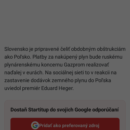
Slovensko je pripravené čeliť obdobným obštrukciám
ako Poľsko. Platby za nakúpený plyn bude ruskému
plynárenskému koncernu Gazprom realizovať
naďalej v eurách. Na sociálnej sieti to v reakcii na
zastavenie dodávok zemného plynu do Poľska
uviedol premiér Eduard Heger.
Dostaň Startitup do svojich Google odporúčaní
Pridať ako preferovaný zdroj
Startitup, odkaz sa otvorí v n