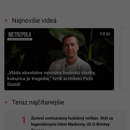
Najnovšie videá
„Vláda absolútne nevníma hodnotu stavby,
kukurica je tragédia,” tvrdí architekt Peťo
Dostál
Teraz najčítanejšie
Zomrel svetoznámy hudobný velikán. Stál za
legendárnymi hitmi Madonny, U2 či Brintey