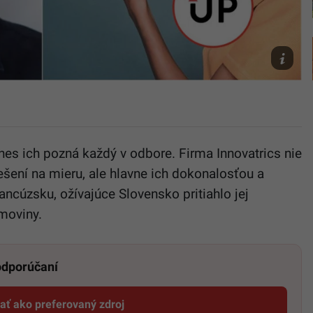
Careers/I
Facebook
nes ich pozná každý v odbore. Firma Innovatrics nie
ešení na mieru, ale hlavne ich dokonalosťou a
ancúzsku, ožívajúce Slovensko pritiahlo jej
moviny.
 odporúčaní
dať ako preferovaný zdroj
Startitup, odkaz sa otvorí v novom okne