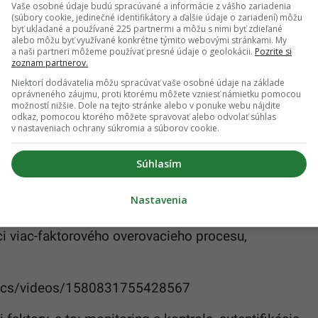
Vaše osobné údaje budú spracúvané a informácie z vášho zariadenia
(súbory cookie, jedinečné identifikátory a ďalšie údaje o zariadení) môžu
dín denne
byť ukladané a používané 225 partnermi a môžu s nimi byť zdieľané
alebo môžu byť využívané konkrétne týmito webovými stránkami. My
a naši partneri môžeme používať presné údaje o geolokácii.
Pozrite si
krušné začiatky si spomína aj Ján.:
„My sme naozaj
zoznam partnerov.
pracovali sme 16 hodín denne a nik nám nepomohol,
Niektorí dodávatelia môžu spracúvať vaše osobné údaje na základe
oprávneného záujmu, proti ktorému môžete vzniesť námietku pomocou
m.“
Od odtlačkov prstov, v ktorých je, momentálne,
možností nižšie. Dole na tejto stránke alebo v ponuke webu nájdite
odkaz, pomocou ktorého môžete spravovať alebo odvolať súhlas
spoločnosť posunula aj k tvárovej biometrii.
v nastaveniach ochrany súkromia a súborov cookie.
vaných projektoch prišla v roku 2017 z produkcie
Súhlasím
názvom IFace 3.0. Softwér predstavoval
kého rozpoznávania tváre s unikátnou presnosťou a
Nastavenia
urópske krajiny čoraz viac zaoberali otázkou
ci viac-faktorového overovacieho procesu,
rics/videos/1580831755428567