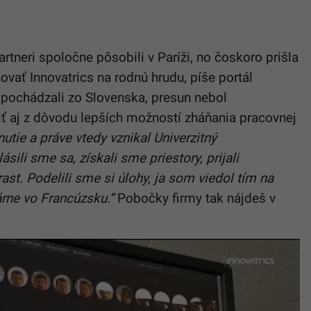
rtneri spoločne pôsobili v Paríži, no čoskoro prišla
vať Innovatrics na rodnú hrudu, píše portál
r pochádzali zo Slovenska, presun nebol
iť aj z dôvodu lepších možností zháňania pracovnej
utie a práve vtedy vznikal Univerzitný
sili sme sa, získali sme priestory, prijali
st. Podelili sme si úlohy, ja som viedol tím na
árne vo Francúzsku.“
Pobočky firmy tak nájdeš v