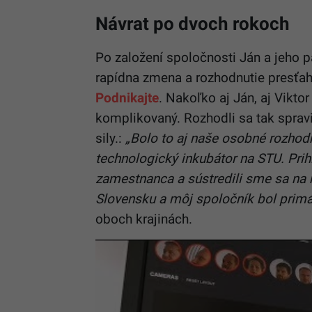
Návrat po dvoch rokoch
Po založení spoločnosti Ján a jeho pa
rapídna zmena a rozhodnutie presťaho
Podnikajte
. Nakoľko aj Ján, aj Vikto
komplikovaný. Rozhodli sa tak sprav
sily.:
„Bolo to aj naše osobné rozhodn
technologický inkubátor na STU. Prihlá
zamestnanca a sústredili sme sa na ra
Slovensku a môj spoločník bol prim
oboch krajinách.