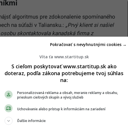
níkmi
l nájsť algoritmus pre zdokonalenie spomínaného
ech na súťaži v Taliansku.:
„Prvý klient si našiel
osobu skontaktovala kanadská firma z
súťaže som sa zúčastnil ako súkromná osoba.
Pokračovať s nevyhnutnými cookies →
e ponúkol som im možnosť licencovania softvéru
Víta ťa www.startitup.sk
ikajte.
S cieľom poskytovať www.startitup.sk ako
ž v roku 2004, vďaka možnosti stáže vo vlastnej
doteraz, podľa zákona potrebujeme tvoj súhlas
 na ktorej študoval. Nebol však jediným
na:
 osoby, prvým bol nemenovaný profesor, ktorý
Personalizovaná reklama a obsah, meranie reklamy a obsahu,
kredibilitu, druhá osoba bol Jánov spolupracovník
prieskum cieľových skupín a vývoj služieb
ketingu a obchodu, nuž a poslednou súčasťou bol
Uchovávanie alebo prístup k informáciám na zariadení
známej spoločnosti Innovatrics, ktorý sa venoval
Ďalšie informácie