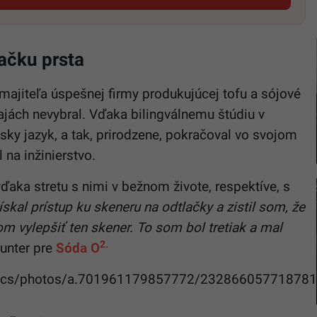
ačku prsta
 majiteľa úspešnej firmy produkujúcej tofu a sójové
ajách nevybral. Vďaka bilingválnemu štúdiu v
sky jazyk, a tak, prirodzene, pokračoval vo svojom
 na inžinierstvo.
ďaka stretu s nimi v bežnom živote, respektíve, s
skal prístup ku skeneru na odtlačky a zistil som, že
m vylepšiť ten skener. To som bol tretiak a mal
2.
Lunter pre
Sóda O
trics/photos/a.701961179857772/23286605771878