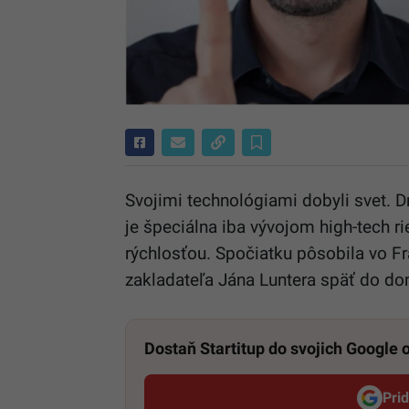
Svojimi technológiami dobyli svet. D
je špeciálna iba vývojom high-tech ri
rýchlosťou. Spočiatku pôsobila vo Fr
zakladateľa Jána Luntera späť do do
Dostaň Startitup do svojich Google
Pri