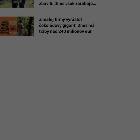
zbavili. Dnes však zarábajú
milióny (PRÍBEH)
Z malej firmy vyrástol
nnovatrics,
čokoládový gigant: Dnes má
/Innovatrics
tržby nad 240 miliónov eur