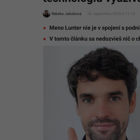
Rebeka Jakubová
26. septembra 2020 o 11:12
Meno Lunter nie je v spojení s po
V tomto článku sa nedozvieš nič o 