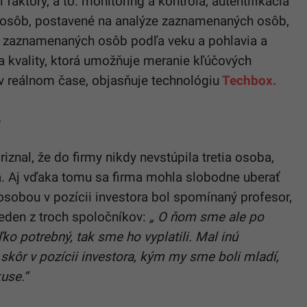
faktory, a to: monitoring a kontrola, autentifikácia
bu osôb, postavené na analýze zaznamenaných osôb,
ze zaznamenaných osôb podľa veku a pohlavia a
 kvality, ktorá umožňuje meranie kľúčových
 v reálnom čase, objasňuje technológiu
Techbox.
v
riznal, že do firmy nikdy nevstúpila tretia osoba,
ala. Aj vďaka tomu sa firma mohla slobodne uberať
sobou v pozícii investora bol spomínaný profesor,
jeden z troch spoločníkov:
„ O ňom sme ale po
oľko potrebný, tak sme ho vyplatili. Mal inú
 skôr v pozícii investora, kým my sme boli mladí,
use.“