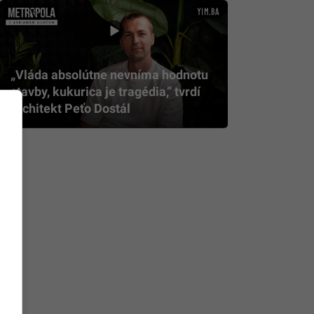
„Vláda absolútne nevníma hodnotu
stavby, kukurica je tragédia,” tvrdí
architekt Peťo Dostál