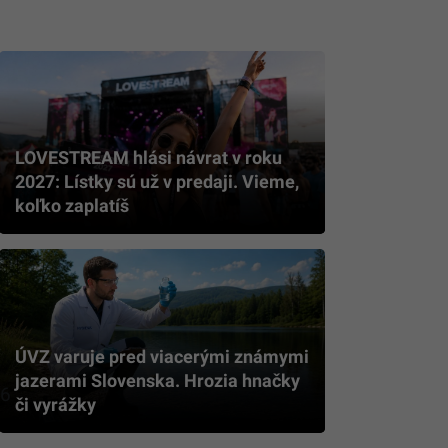
LOVESTREAM hlási návrat v roku
2027: Lístky sú už v predaji. Vieme,
koľko zaplatíš
ÚVZ varuje pred viacerými známymi
jazerami Slovenska. Hrozia hnačky
16
či vyrážky