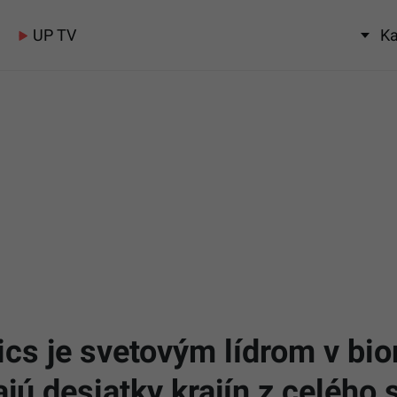
UP TV
Ka
cs je svetovým lídrom v bio
jú desiatky krajín z celého 