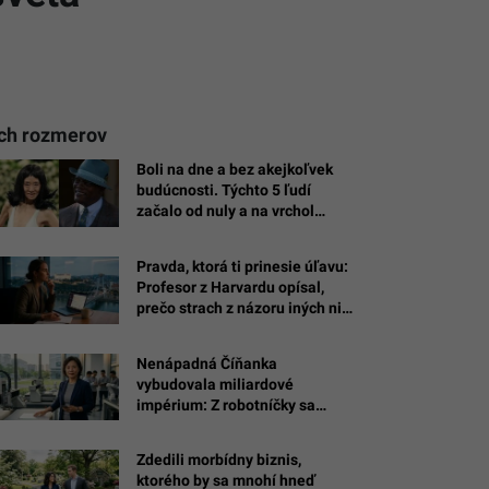
ých rozmerov
Boli na dne a bez akejkoľvek
budúcnosti. Týchto 5 ľudí
začalo od nuly a na vrchol
vystrelili až po štyridsiatke
Pravda, ktorá ti prinesie úľavu:
Profesor z Harvardu opísal,
prečo strach z názoru iných ničí
tvoje podnikanie
Nenápadná Číňanka
vybudovala miliardové
impérium: Z robotníčky sa
vypracovala na jednu z
najbohatších žien sveta
Zdedili morbídny biznis,
ktorého by sa mnohí hneď