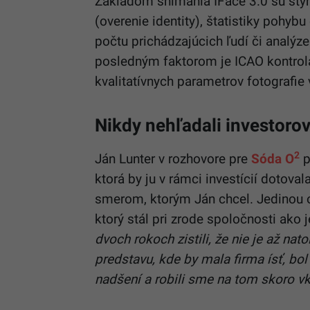
Základom snímania IFace 3.0 sú štyri 
(overenie identity), štatistiky pohy
počtu prichádzajúcich ľudí či analý
posledným faktorom je ICAO kontrola
kvalitatívnych parametrov fotografie
Nikdy nehľadali investoro
2
Ján Lunter v rozhovore pre
Sóda O
p
ktorá by ju v rámci investícií dotov
smerom, ktorým Ján chcel. Jedinou o
ktorý stál pri zrode spoločnosti ako 
dvoch rokoch zistili, že nie je až nat
predstavu, kde by mala firma ísť, bol
nadšení a robili sme na tom skoro vk