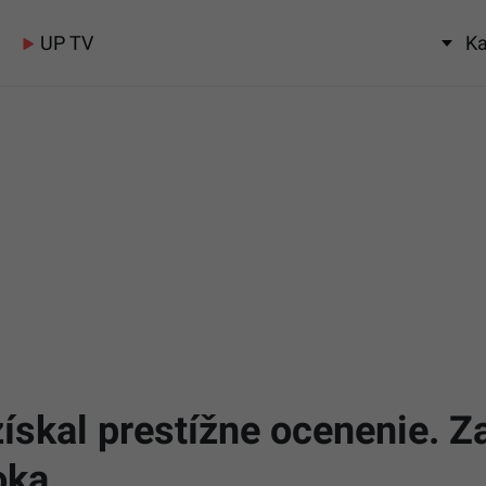
UP TV
Ka
ískal prestížne ocenenie. Z
oka