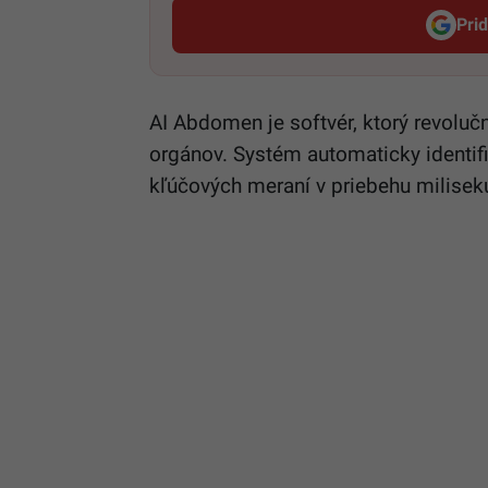
Pri
AI Abdomen je softvér, ktorý revoluč
orgánov. Systém automaticky identi
kľúčových meraní v priebehu milisek