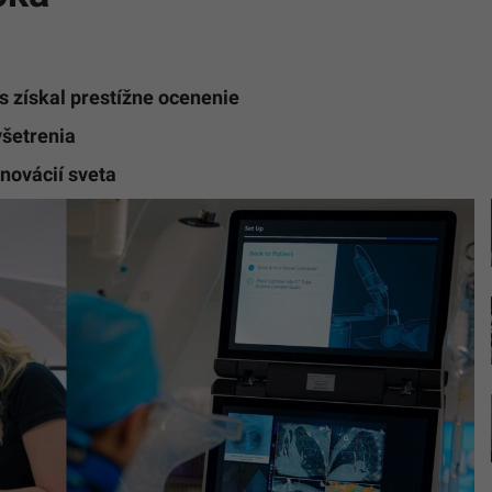
 získal prestížne ocenenie
yšetrenia
inovácií sveta