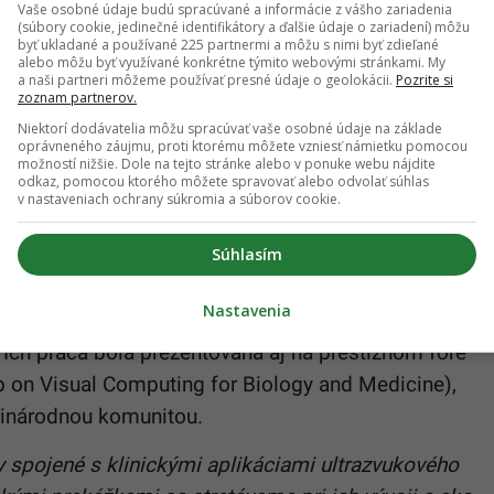
Vaše osobné údaje budú spracúvané a informácie z vášho zariadenia
(súbory cookie, jedinečné identifikátory a ďalšie údaje o zariadení) môžu
e už dnes súčasťou ultrazvukových systémov
byť ukladané a používané 225 partnermi a môžu s nimi byť zdieľané
a klinikách po celom svete. Pomáha lekárom pri
alebo môžu byť využívané konkrétne týmito webovými stránkami. My
a naši partneri môžeme používať presné údaje o geolokácii.
Pozrite si
ní funkcie srdca, skríningoch pľúc a diagnostike
zoznam partnerov.
Niektorí dodávatelia môžu spracúvať vaše osobné údaje na základe
oprávneného záujmu, proti ktorému môžete vzniesť námietku pomocou
možností nižšie. Dole na tejto stránke alebo v ponuke webu nájdite
vané aplikácie ako 2D Heart, 4D Heart, Trace AI či AI
odkaz, pomocou ktorého môžete spravovať alebo odvolať súhlas
v nastaveniach ochrany súkromia a súborov cookie.
pohyb srdcových komôr a prietok krvi. Tieto
ie údaje v kratšom čase, čo umožňuje efektívnejšie
Súhlasím
Nastavenia
thineers sa aktívne podieľa na formovaní
Ich práca bola prezentovaná aj na prestížnom fóre
on Visual Computing for Biology and Medicine),
zinárodnou komunitou.
y spojené s klinickými aplikáciami ultrazvukového