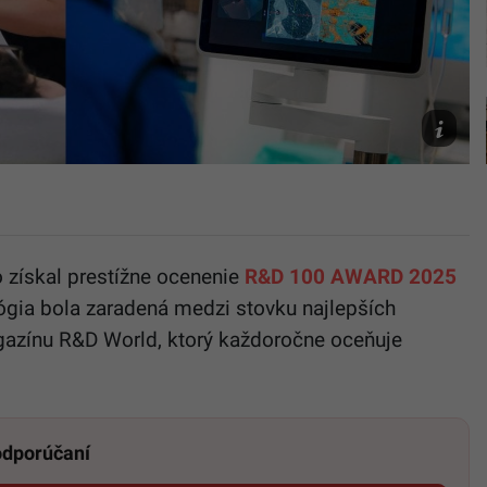
Instagra
 získal prestížne ocenenie
R&D 100 AWARD 2025
ógia bola zaradená medzi stovku najlepších
gazínu R&D World, ktorý každoročne oceňuje
 odporúčaní