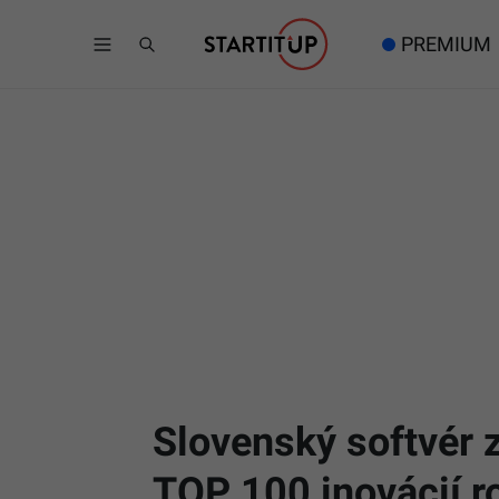
PREMIUM
Slovenský softvér z
TOP 100 inovácií r