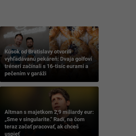
Kúsok od Bratislavy otvorili
vyhľadávanú pekáreň: Dvaja golfoví
tréneri začínali s 16-tisíc eurami a
pečením v garáži
Altman s majetkom 2,9 miliardy eur:
„Sme v singularite.“ Radí, na čom
teraz začať pracovať, ak chceš
uspieť