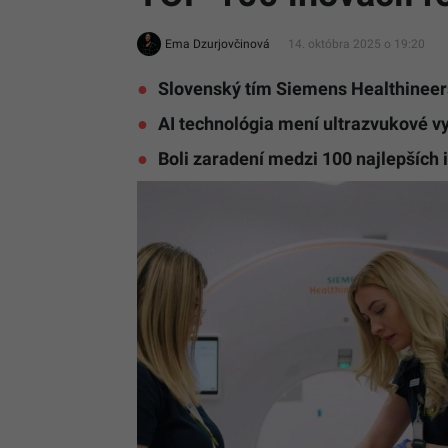
Ema Dzurjovčinová
14. októbra 2025 o 19:20
Slovenský tím Siemens Healthineers
AI technológia mení ultrazvukové v
Boli zaradení medzi 100 najlepších 