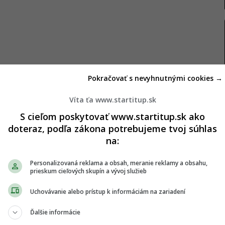
Pokračovať s nevyhnutnými cookies →
stiky orgánov ako pečeň či pankreas. Technológia
Víta ťa www.startitup.sk
 zvýšiť kontrast snímok a významne skrátiť čas
S cieľom poskytovať www.startitup.sk ako
doteraz, podľa zákona potrebujeme tvoj súhlas
 tom
New School
.
na:
oré dokážu vylepšiť kvalitu ultrazvukových snímok
Personalizovaná reklama a obsah, meranie reklamy a obsahu,
 obraz pomocou umelej inteligencie,”
vysvetľuje
prieskum cieľových skupín a vývoj služieb
 v Siemens Healthineers Slovensko.
Uchovávanie alebo prístup k informáciám na zariadení
kej inovácie
Ďalšie informácie