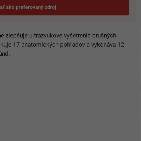
dať ako preferovaný zdroj
Startitup, odkaz sa otvorí v novom okne
ne zlepšuje ultrazvukové vyšetrenia brušných
fikuje 17 anatomických pohľadov a vykonáva 12
únd.