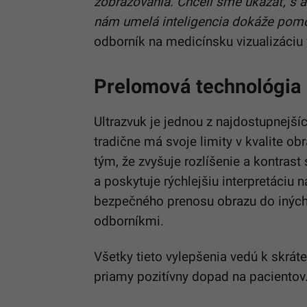
zobrazovania. Chceli sme ukázať, s a
nám umelá inteligencia dokáže pomôcť
odborník na medicínsku vizualizáciu
Prelomová technológia
Ultrazvuk je jednou z najdostupnejš
tradične má svoje limity v kvalite ob
tým, že zvyšuje rozlíšenie a kontras
a poskytuje rýchlejšiu interpretáciu 
bezpečného prenosu obrazu do iných 
odborníkmi.
Všetky tieto vylepšenia vedú k skrát
priamy pozitívny dopad na pacientov