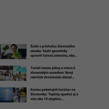
Šalát s príchuťou šťavnatého
steaku: Vedci geneticky
upravili listovú zeleninu, aby
chutila a voňala ako bravčové
mäso
Turisti menia plány a miera k
slovenským susedom: Nový
rebríček dovoleniek ukázal
najväčšieho skokana
európskeho turizmu
Koniec pekelných horúčav na
Slovensku: Teploty spadnú aj o
viac ako 10 stupňov,
meteorológovia vydali
varovania