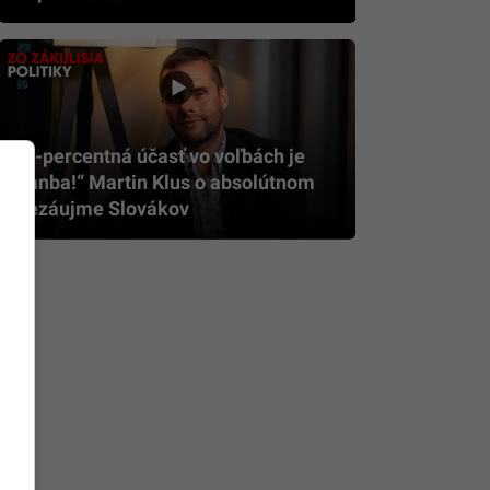
„6-percentná účasť vo voľbách je
hanba!“ Martin Klus o absolútnom
nezáujme Slovákov