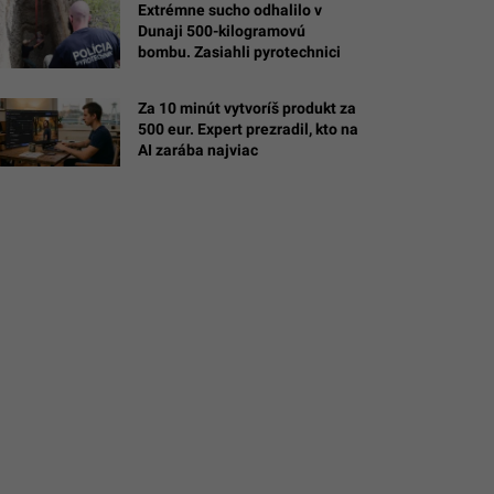
Extrémne sucho odhalilo v
Dunaji 500-kilogramovú
bombu. Zasiahli pyrotechnici
Za 10 minút vytvoríš produkt za
500 eur. Expert prezradil, kto na
m/@siemens.healthineers
AI zarába najviac