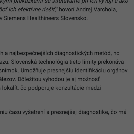
kými prekážkami sa stretávame pri ich vývoji a ako
 ich efektívne riešiť,“
hovorí Andrej Varchola,
 v Siemens Healthineers Slovensko.
ích a najbezpečnejších diagnostických metód, no
razu. Slovenská technológia tieto limity prekonáva
t snímok. Umožňuje presnejšiu identifikáciu orgánov
nálezov. Dôležitou výhodou je aj možnosť
lokalít, čo podporuje konzultácie medzi
eniu času vyšetrení a presnejšej diagnostike, čo má
.