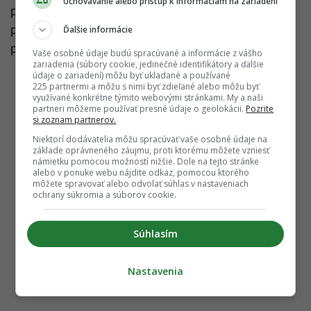
Uchovávanie alebo prístup k informáciám na zariadení
prezývaný tiež ako 13. dôchodok (tento príspevok
pochádza z dielne Tomáša), ktorý by mal byť plošne
Ďalšie informácie
pre každého 300 eur.
Vaše osobné údaje budú spracúvané a informácie z vášho
zariadenia (súbory cookie, jedinečné identifikátory a ďalšie
údaje o zariadení) môžu byť ukladané a používané
225 partnermi a môžu s nimi byť zdieľané alebo môžu byť
využívané konkrétne týmito webovými stránkami. My a naši
partneri môžeme používať presné údaje o geolokácii.
Pozrite
si zoznam partnerov.
Niektorí dodávatelia môžu spracúvať vaše osobné údaje na
základe oprávneného záujmu, proti ktorému môžete vzniesť
námietku pomocou možností nižšie. Dole na tejto stránke
alebo v ponuke webu nájdite odkaz, pomocou ktorého
môžete spravovať alebo odvolať súhlas v nastaveniach
ochrany súkromia a súborov cookie.
Súhlasím
Nastavenia