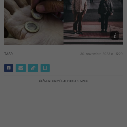
Dôchodo
Pixabay/
Eckert
Pexels/B
TASR
30. novembra 2023 o 15:29
ČLÁNOK POKRAČUJE POD REKLAMOU