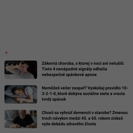
Zákerná choroba, o ktorej v noci ani netušíš:
Tieto 4 nenápadné signály odhalia
nebezpečné spánkové apnoe
Nemôžeš večer zaspať? Vyskúšaj pravidlo 10-
3-2-1-0, ktoré dobýva sociálne siete a vracia
tvrdý spánok
Chceš sa vyhnúť demencii v starobe? Zmenou
troch návykov medzi 45. a 65. rokom získaš
vyše dekádu zdravého života