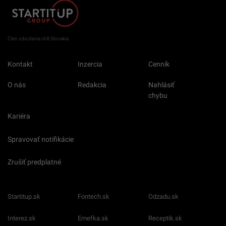
Člen združenia IAB Slovakia
Kontakt
Inzercia
Cenník
O nás
Redakcia
Nahlásiť
chybu
Kariéra
Spravovať notifikácie
Zrušiť predplatné
Startitup.sk
Fontech.sk
Odzadu.sk
Interez.sk
Emefka.sk
Receptik.sk