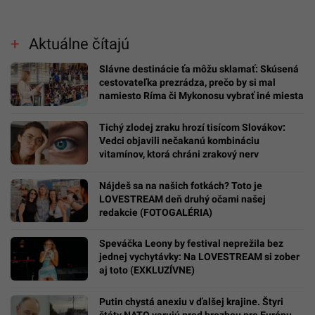
Aktuálne čítajú
Slávne destinácie ťa môžu sklamať: Skúsená
cestovateľka prezrádza, prečo by si mal
namiesto Ríma či Mykonosu vybrať iné miesta
Tichý zlodej zraku hrozí tisícom Slovákov:
Vedci objavili nečakanú kombináciu
vitamínov, ktorá chráni zrakový nerv
Nájdeš sa na našich fotkách? Toto je
LOVESTREAM deň druhý očami našej
redakcie (FOTOGALÉRIA)
Speváčka Leony by festival neprežila bez
jednej vychytávky: Na LOVESTREAM si zober
aj toto (EXKLUZÍVNE)
Putin chystá anexiu v ďalšej krajine. Štyri