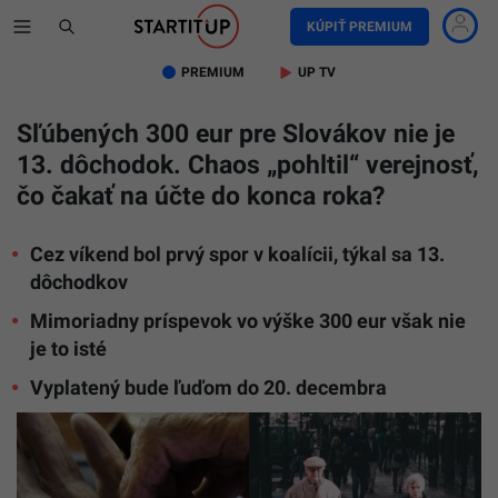
KÚPIŤ PREMIUM
PREMIUM
UP TV
Sľúbených 300 eur pre Slovákov nie je
13. dôchodok. Chaos „pohltil“ verejnosť,
čo čakať na účte do konca roka?
Cez víkend bol prvý spor v koalícii, týkal sa 13.
dôchodkov
Mimoriadny príspevok vo výške 300 eur však nie
je to isté
Vyplatený bude ľuďom do 20. decembra