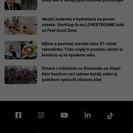
štáty NATO varujú pred hrozbou pre Európu
Masáž zadarmo a hydratácia na prvom
mieste: Startitup ťa na LOVESTREAME čaká
vo Feel Good Zone
Mýtus o pasívnej starobe búra 97-ročná
rekordérka: Tieto zvyky ti pomôžu udržať si
kondíciu aj vo vysokom veku
Dôvera v inštitúcie na Slovensku sa štiepi:
Kým hasičom verí takmer každý, cirkvi aj
politikom vystavili občania účet