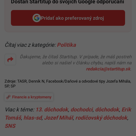
Dostaň Startitup do svojich Google odporúčaní
Pridať ako preferovaný zdroj
Startitup, odkaz sa otvorí v n
Čítaj viac z kategórie:
Politika
Ďakujeme, že čítaš Startitup. V prípade, že máš postreh
alebo si našiel v článku chybu, napíš nám na
redakcia@startitup.sk
.
Zdroje: TASR,
Denník N
,
Facebook/Daňové a odvodové tipy Jozefa Mihála
,
SP
,
SP
Financie a kryptomeny
Viac k téme:
13. dôchodok
,
dochodci
,
dôchodok
,
Erik
Tomáš
,
hlas-sd
,
Jozef Mihál
,
rodičovský dôchodok
,
SNS