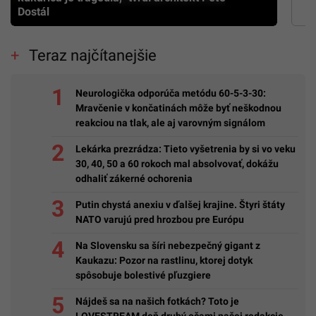
Dostál
Teraz najčítanejšie
Neurologička odporúča metódu 60-5-3-30:
Mravčenie v končatinách môže byť neškodnou
reakciou na tlak, ale aj varovným signálom
Lekárka prezrádza: Tieto vyšetrenia by si vo veku
30, 40, 50 a 60 rokoch mal absolvovať, dokážu
odhaliť zákerné ochorenia
Putin chystá anexiu v ďalšej krajine. Štyri štáty
NATO varujú pred hrozbou pre Európu
Na Slovensku sa šíri nebezpečný gigant z
Kaukazu: Pozor na rastlinu, ktorej dotyk
spôsobuje bolestivé pľuzgiere
Nájdeš sa na našich fotkách? Toto je