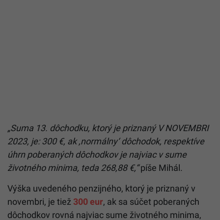
„Suma 13. dôchodku, ktorý je priznaný V NOVEMBRI
2023, je: 300 €, ak ,normálny‘ dôchodok, respektíve
úhrn poberaných dôchodkov je najviac v sume
životného minima, teda 268,88 €,“
píše Mihál.
Výška uvedeného penzijného, ktorý je priznaný v
novembri, je tiež
300 eur
, ak sa súčet poberaných
dôchodkov rovná najviac sume životného minima,