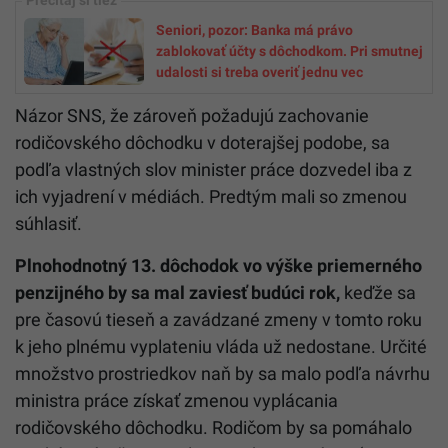
Seniori, pozor: Banka má právo
zablokovať účty s dôchodkom. Pri smutnej
udalosti si treba overiť jednu vec
Názor SNS, že zároveň požadujú zachovanie
rodičovského dôchodku v doterajšej podobe, sa
podľa vlastných slov minister práce dozvedel iba z
ich vyjadrení v médiách. Predtým mali so zmenou
súhlasiť.
Plnohodnotný 13. dôchodok vo výške priemerného
penzijného by sa mal zaviesť budúci rok,
keďže sa
pre časovú tieseň a zavádzané zmeny v tomto roku
k jeho plnému vyplateniu vláda už nedostane. Určité
množstvo prostriedkov naň by sa malo podľa návrhu
ministra práce získať zmenou vyplácania
rodičovského dôchodku. Rodičom by sa pomáhalo