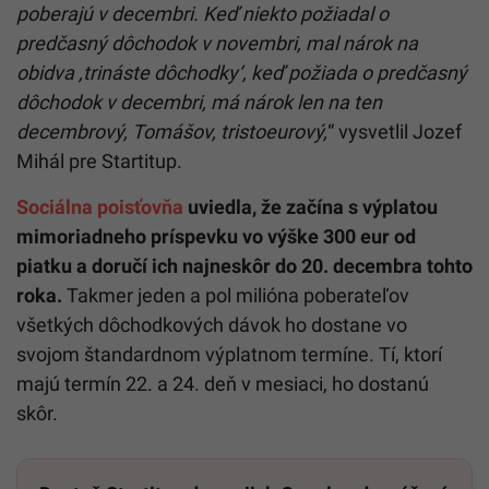
poberajú v decembri. Keď niekto požiadal o
predčasný dôchodok v novembri, mal nárok na
obidva ,trináste dôchodky‘, keď požiada o predčasný
dôchodok v decembri, má nárok len na ten
decembrový, Tomášov, tristoeurový,
“ vysvetlil Jozef
Mihál pre Startitup.
Sociálna poisťovňa
uviedla, že začína s výplatou
mimoriadneho príspevku vo výške 300 eur od
piatku a doručí ich najneskôr do 20. decembra tohto
roka.
Takmer jeden a pol milióna poberateľov
všetkých dôchodkových dávok ho dostane vo
svojom štandardnom výplatnom termíne. Tí, ktorí
majú termín 22. a 24. deň v mesiaci, ho dostanú
skôr.