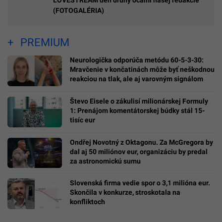
LOVESTREAM deň druhý očami našej redakcie
(FOTOGALÉRIA)
PREMIUM
Neurologička odporúča metódu 60-5-3-30:
Mravčenie v končatinách môže byť neškodnou
reakciou na tlak, ale aj varovným signálom
Števo Eisele o zákulisí milionárskej Formuly
1: Prenájom komentátorskej búdky stál 15-
tisíc eur
Ondřej Novotný z Oktagonu. Za McGregora by
dal aj 50 miliónov eur, organizáciu by predal
za astronomickú sumu
Slovenská firma vedie spor o 3,1 milióna eur.
Skončila v konkurze, stroskotala na
konfliktoch