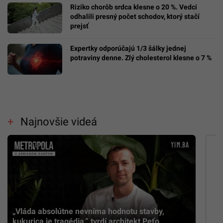
Riziko chorôb srdca klesne o 20 %. Vedci
odhalili presný počet schodov, ktorý stačí
prejsť
Expertky odporúčajú 1/3 šálky jednej
potraviny denne. Zlý cholesterol klesne o 7 %
Najnovšie videá
„Vláda absolútne nevníma hodnotu stavby,
kukurica je tragédia,” tvrdí architekt Peťo