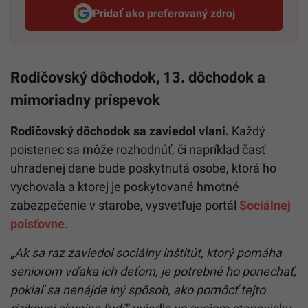
Pridať ako preferovaný zdroj
Startitup, odkaz sa otvorí v n
Rodičovský dôchodok, 13. dôchodok a
mimoriadny príspevok
Rodičovský dôchodok sa zaviedol vlani.
Každý
poistenec sa môže rozhodnúť, či napríklad časť
uhradenej dane bude poskytnutá osobe, ktorá ho
vychovala a ktorej je poskytované hmotné
zabezpečenie v starobe, vysvetľuje portál
Sociálnej
poisťovne
.
„
Ak sa raz zaviedol sociálny inštitút, ktorý pomáha
seniorom vďaka ich deťom, je potrebné ho ponechať,
pokiaľ sa nenájde iný spôsob, ako pomôcť tejto