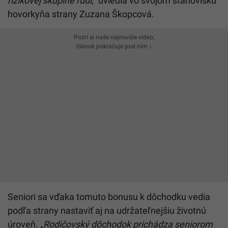
rizikovej skupine ľudí
,“ uviedla vo svojom stanovisku
hovorkyňa strany Zuzana Škopcová.
Pozri si naše najnovšie video,
článok pokračuje pod ním ↓
Seniori sa vďaka tomuto bonusu k dôchodku vedia
podľa strany nastaviť aj na udržateľnejšiu životnú
úroveň. „
Rodičovský dôchodok prichádza seniorom