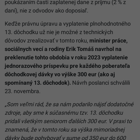
poukázaním časti zaplatenej dane z príjmu (2 % z
daní), nie z odvodov ako doposiaľ.
Keďže právnu úpravu a vyplatenie plnohodnotného
13. dôchodku už nie je možné z technických
dôvodov zrealizovať v tomto roku,
minister práce,
sociálnych vecí a rodiny Erik Tomáš navrhol na
preklenutie tohto obdobia v roku 2023 vyplatenie
jednorazového príspevku pre každého poberateľa
dôchodkovej dávky vo výške 300 eur (ako aj
spomínaný 13. dôchodok).
Návrh poslanci schválili
23. novembra.
„Som veľmi rád, že sa nám podarilo nájsť dodatočné
zdroje, aby sme k súčasnému tzv. 13. dôchodku
pridali všetkým seniorom ďalších 300 eur. V praxi to
znamená, že v tomto roku sa výška mimoriadnej
dávky bude pohybovať v sume od 350 eur do 600