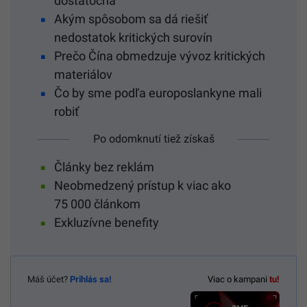
dostatočná
Akým spôsobom sa dá riešiť
nedostatok kritických surovín
Prečo Čína obmedzuje vývoz kritických
materiálov
Čo by sme podľa europoslankyne mali
robiť
Po odomknutí tiež získaš
Články bez reklám
Neobmedzený prístup k viac ako
75 000 článkom
Exkluzívne benefity
Máš účet?
Prihlás sa!
Viac o kampani
tu!