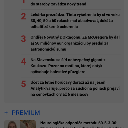
do staroby, zavádza nový trend
Lekárka prezrádza: Tieto vyšetrenia by si vo veku
30, 40, 50 a 60 rokoch mal absolvovať, dokážu
odhaliť zákerné ochorenia
Ondřej Novotný z Oktagonu. Za McGregora by dal
aj 50 miliónov eur, organizáciu by predal za
astronomickú sumu
Na Slovensku sa šíri nebezpečný gigant z
Kaukazu: Pozor na rastlinu, ktorej dotyk
spôsobuje bolestivé pľuzgiere
Účet za letné horúčavy dorazí až na jeseň:
Analytik varuje, prečo sa sucho na poliach prejaví
na cenovkách o 3 až 6 mesiacov
PREMIUM
Neurologička odporúča metódu 60-5-3-30: