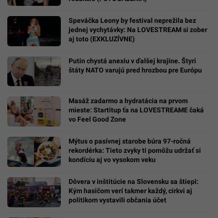
Speváčka Leony by festival neprežila bez
jednej vychytávky: Na LOVESTREAM si zober
aj toto (EXKLUZÍVNE)
Putin chystá anexiu v ďalšej krajine. Štyri
štáty NATO varujú pred hrozbou pre Európu
Masáž zadarmo a hydratácia na prvom
mieste: Startitup ťa na LOVESTREAME čaká
vo Feel Good Zone
Mýtus o pasívnej starobe búra 97-ročná
rekordérka: Tieto zvyky ti pomôžu udržať si
kondíciu aj vo vysokom veku
Dôvera v inštitúcie na Slovensku sa štiepi:
Kým hasičom verí takmer každý, cirkvi aj
politikom vystavili občania účet