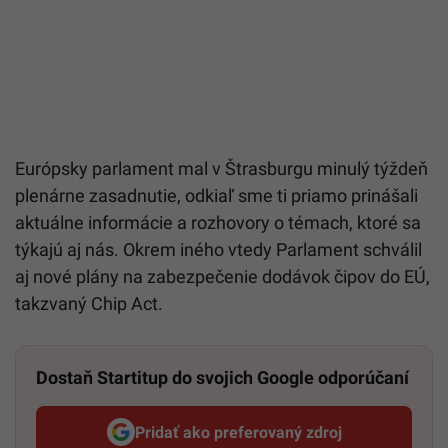
Európsky parlament mal v Štrasburgu minulý týždeň
plenárne zasadnutie, odkiaľ sme ti priamo prinášali
aktuálne informácie a rozhovory o témach, ktoré sa
týkajú aj nás. Okrem iného vtedy Parlament schválil
aj nové plány na zabezpečenie dodávok čipov do EÚ,
takzvaný Chip Act.
Dostaň Startitup do svojich Google odporúčaní
Pridať ako preferovaný zdroj
Startitup, odkaz sa otvorí v n