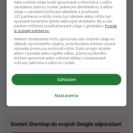
Vaše osobné údaje budú spracúvané a informácie z vášho
Nechcem odoberať PREMIUM newsletter a Startitup Group
zariadenia (súbory cookie, jedinečné identifikátory a ďalšie
newsletter s obsahom a ponukami Startitup a jeho obchodných
údaje o zariadení) môžu byť ukladané a používané
partnerov.
225 partnermi a môžu s nimi byť zdieľané alebo môžu byť
využívané konkrétne týmito webovými stránkami. My a naši
partneri môžeme používať presné údaje o geolokácii.
Pozrite
Zaplať jedným kliknutím
si zoznam partnerov.
Niektorí dodávatelia môžu spracúvať vaše osobné údaje na
základe oprávneného záujmu, proti ktorému môžete vzniesť
námietku pomocou možností nižšie. Dole na tejto stránke
alebo v ponuke webu nájdite odkaz, pomocou ktorého
Alebo
môžete spravovať alebo odvolať súhlas v nastaveniach
ochrany súkromia a súborov cookie.
Zaplatiť kartou
Súhlasím
Súhlasím s
Podmienkami ochrany súkromia
,
Podmienkami
používania
,
Všeobecnými obchodnými podmienkami
a
Nastavenia
Podmienkami TrustPay.
Dostaň Startitup do svojich Google odporúčaní