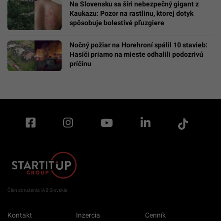
Na Slovensku sa šíri nebezpečný gigant z
Kaukazu: Pozor na rastlinu, ktorej dotyk
spôsobuje bolestivé pľuzgiere
Nočný požiar na Horehroní spálil 10 stavieb:
Hasiči priamo na mieste odhalili podozrivú
príčinu
Člen združenia IAB Slovakia
Kontakt
Inzercia
Cenník