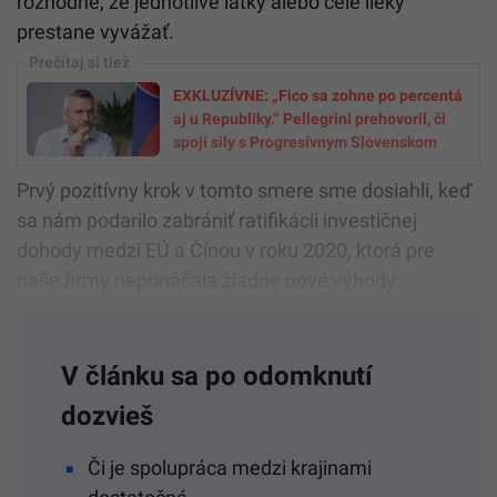
rozhodne, že jednotlivé látky alebo celé lieky
prestane vyvážať.
EXKLUZÍVNE: „Fico sa zohne po percentá
aj u Republiky.“ Pellegrini prehovoril, či
spojí sily s Progresívnym Slovenskom
Prvý pozitívny krok v tomto smere sme dosiahli, keď
sa nám podarilo zabrániť ratifikácii investičnej
dohody medzi EÚ a Čínou v roku 2020, ktorá pre
naše firmy neprinášala žiadne nové výhody.
V článku sa po odomknutí
dozvieš
Či je spolupráca medzi krajinami