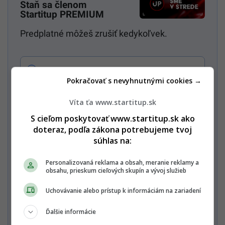
Staň sa členom
Startitup PREMIUM
Predplatné môžeš zrušiť kedykoľvek.
LOVESTREAM Mesačné predplatné Startitup
Pokračovať s nevyhnutnými cookies →
5,99€
PREMIUM 3,99€
cena platí pre prvý mesiac, potom 5,99 € mesačne
Víta ťa www.startitup.sk
Všetky mesačné predplatné
S cieľom poskytovať www.startitup.sk ako
doteraz, podľa zákona potrebujeme tvoj
Mesačné predplatné Multiweb PREMIUM 7,99€
súhlas na:
Personalizovaná reklama a obsah, meranie reklamy a
Ročné predplatné Multiweb PREMIUM 65€
obsahu, prieskum cieľových skupín a vývoj služieb
Uchovávanie alebo prístup k informáciám na zariadení
Chcem vidieť celú ponuku / Mám
zľavový kód
Ďalšie informácie