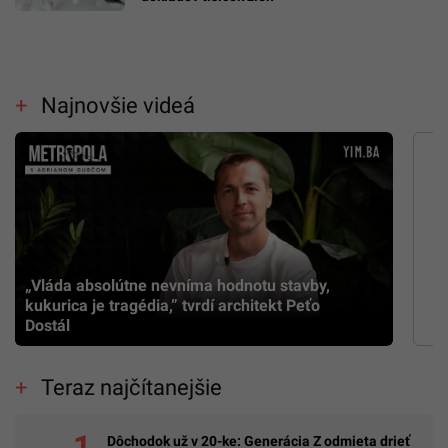
Najnovšie videá
„Vláda absolútne nevníma hodnotu stavby,
kukurica je tragédia,” tvrdí architekt Peťo
Dostál
Teraz najčítanejšie
Dôchodok už v 20-ke: Generácia Z odmieta drieť