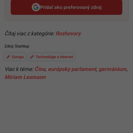
Pridať ako preferovaný zdroj
Startitup, odkaz sa otvorí v n
Čítaj viac z kategórie:
Rozhovory
Zdroj:
Startitup
Európa
Technológie a internet
Viac k téme:
Čína
,
európsky parlament
,
germánium
,
Miriam Lexmann