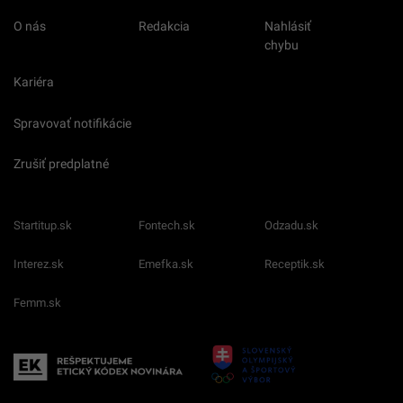
O nás
Redakcia
Nahlásiť
chybu
Kariéra
Spravovať notifikácie
Zrušiť predplatné
Startitup.sk
Fontech.sk
Odzadu.sk
Interez.sk
Emefka.sk
Receptik.sk
Femm.sk