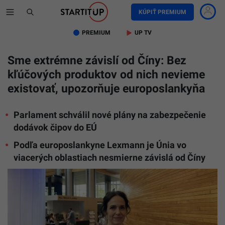
KÚPIŤ PREMIUM
PREMIUM
UP TV
Sme extrémne závislí od Číny: Bez
kľúčových produktov od nich nevieme
existovať, upozorňuje europoslankyňa
Parlament schválil nové plány na zabezpečenie
dodávok čipov do EÚ
Podľa europoslankyne Lexmann je Únia vo
viacerých oblastiach nesmierne závislá od Číny