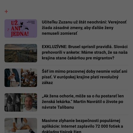
Učiteľku Zuzanu už štát neochráni: Verejnosť
žiada zásadné zmeny, aby ďalšie ženy
nemuseli zomierať
EXKLUZÍVNE: Brusel sprísnil pravidlá. Slováci
prehovorili v ankete: Máme strach, že sa naša
krajina stane čakárňou pre migrantov?
Šéf im mimo pracovnej doby nesmie volať ani
písať. V európskej krajine platí revolučný
zákaz
„Ak žena ochorie, môže sa o ňu postarať len
ženská lekárka.“ Martin Navrátil o živote po
návrate Talibanu
Masívne zlyhanie bezpečnosti populárnej
aplikácie: Internet zaplavilo 72 000 fotiek a
dokladov tisícok žien