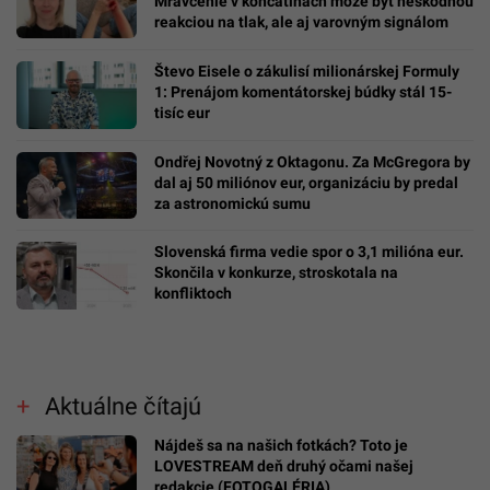
Mravčenie v končatinách môže byť neškodnou
reakciou na tlak, ale aj varovným signálom
Števo Eisele o zákulisí milionárskej Formuly
1: Prenájom komentátorskej búdky stál 15-
tisíc eur
Ondřej Novotný z Oktagonu. Za McGregora by
dal aj 50 miliónov eur, organizáciu by predal
za astronomickú sumu
Slovenská firma vedie spor o 3,1 milióna eur.
Skončila v konkurze, stroskotala na
konfliktoch
Aktuálne čítajú
Nájdeš sa na našich fotkách? Toto je
LOVESTREAM deň druhý očami našej
redakcie (FOTOGALÉRIA)