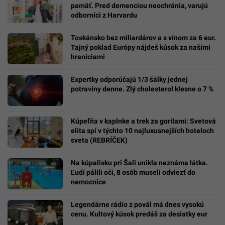
pamäť. Pred demenciou neochránia, varujú
odborníci z Harvardu
Toskánsko bez miliardárov a s vínom za 6 eur.
Tajný poklad Európy nájdeš kúsok za našimi
hraniciami
Expertky odporúčajú 1/3 šálky jednej
potraviny denne. Zlý cholesterol klesne o 7 %
Kúpeľňa v kaplnke a trek za gorilami: Svetová
elita spí v týchto 10 najluxusnejších hoteloch
sveta (REBRÍČEK)
Na kúpalisku pri Šali unikla neznáma látka.
Ľudí pálili oči, 8 osôb museli odviezť do
nemocnice
Legendárne rádio z povál má dnes vysokú
cenu. Kultový kúsok predáš za desiatky eur