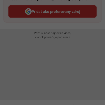
Pridať ako preferovaný zdroj
Startitup, odkaz sa otvorí v n
Pozri si naše najnovšie video,
článok pokračuje pod ním ↓