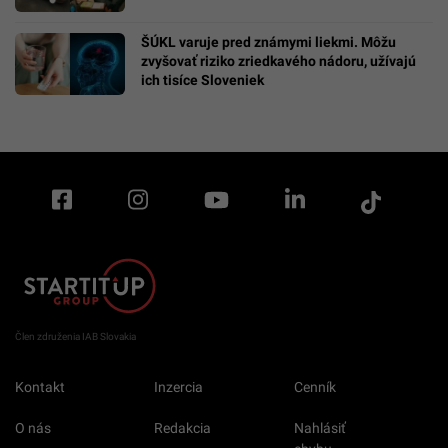
ŠÚKL varuje pred známymi liekmi. Môžu
zvyšovať riziko zriedkavého nádoru, užívajú
ich tisíce Sloveniek
Člen združenia IAB Slovakia
Kontakt
Inzercia
Cenník
O nás
Redakcia
Nahlásiť