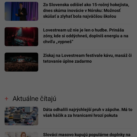
Zo Slovenska odišiel ako 15-ročný hokejista,
dnes skúma inovácie v Nórsku: Možnosť
skúšať a zlyhať bola najväčšou školou
Lovestream už nie je len o hudbe. Prináša
zóny, kde si oddýchneš, doplníš energiu a na
chvíľu „vypneš“
Získaj na Lovestream festivale kávu, masáž či
tetovanie úplne zadarmo
Aktuálne čítajú
Dáta odhalili najrýchlejší pruh v zápche. Má to
však háčik a za hranicami hrozí pokuta
Slováci masovo kupujú populárne doplnky na