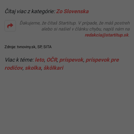
Čítaj viac z kategórie:
Zo Slovenska
Ďakujeme, že čítaš Startitup. V prípade, že máš postreh
alebo si našiel v článku chybu, napíš nám na
redakcia@startitup.sk
.
Zdroje:
tvnoviny.sk
,
SP
, SITA
Viac k téme:
leto
,
OČR
,
príspevok
,
príspevok pre
rodičov
,
skolka
,
škôlkari