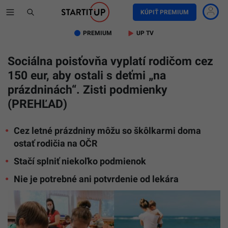
KÚPIŤ PREMIUM
PREMIUM
UP TV
Sociálna poisťovňa vyplatí rodičom cez
150 eur, aby ostali s deťmi „na
prázdninách“. Zisti podmienky
(PREHĽAD)
Cez letné prázdniny môžu so škôlkarmi doma
ostať rodičia na OČR
Stačí splniť niekoľko podmienok
Nie je potrebné ani potvrdenie od lekára