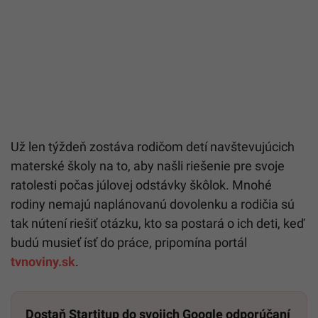
Už len týždeň zostáva rodičom detí navštevujúcich
materské školy na to, aby našli riešenie pre svoje
ratolesti počas júlovej odstávky škôlok. Mnohé
rodiny nemajú naplánovanú dovolenku a rodičia sú
tak nútení riešiť otázku, kto sa postará o ich deti, keď
budú musieť ísť do práce, pripomína portál
tvnoviny.sk
.
Dostaň Startitup do svojich Google odporúčaní