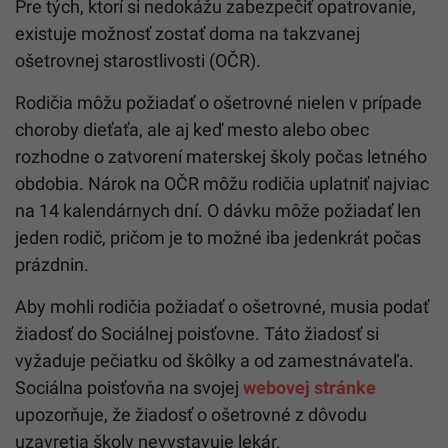
Pre tých, ktorí si nedokážu zabezpečiť opatrovanie,
existuje možnosť zostať doma na takzvanej
ošetrovnej starostlivosti (OČR).
Rodičia môžu požiadať o ošetrovné nielen v prípade
choroby dieťaťa, ale aj keď mesto alebo obec
rozhodne o zatvorení materskej školy počas letného
obdobia. Nárok na OČR môžu rodičia uplatniť najviac
na 14 kalendárnych dní. O dávku môže požiadať len
jeden rodič, pričom je to možné iba jedenkrát počas
prázdnin.
Aby mohli rodičia požiadať o ošetrovné, musia podať
žiadosť do Sociálnej poisťovne. Táto žiadosť si
vyžaduje pečiatku od škôlky a od zamestnávateľa.
Sociálna poisťovňa na svojej
webovej stránke
upozorňuje, že žiadosť o ošetrovné z dôvodu
uzavretia školy nevystavuje lekár.