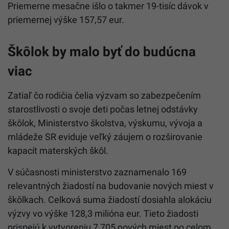
Priemerne mesačne išlo o takmer 19-tisíc dávok v
priemernej výške 157,57 eur.
Škôlok by malo byť do budúcna
viac
Zatiaľ čo rodičia čelia výzvam so zabezpečením
starostlivosti o svoje deti počas letnej odstávky
škôlok, Ministerstvo školstva, výskumu, vývoja a
mládeže SR eviduje veľký záujem o rozširovanie
kapacít materských škôl.
V súčasnosti ministerstvo zaznamenalo 169
relevantných žiadostí na budovanie nových miest v
škôlkach. Celková suma žiadostí dosiahla alokáciu
výzvy vo výške 128,3 milióna eur. Tieto žiadosti
prispejú k vytvoreniu 7 705 nových miest po celom