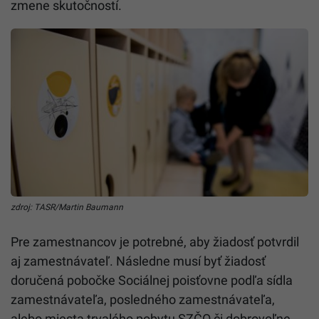
zmene skutočností.
zdroj: TASR/Martin Baumann
Pre zamestnancov je potrebné, aby žiadosť potvrdil
aj zamestnávateľ. Následne musí byť žiadosť
doručená pobočke Sociálnej poisťovne podľa sídla
zamestnávateľa, posledného zamestnávateľa,
alebo miesta trvalého pobytu SZČO či dobrovoľne