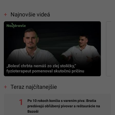
Najnovšie videá
„Bolesť chrbta nemáš zo zlej stoličky,”
fyzioterapeut pomenoval skutočnú príčinu
Teraz najčítanejšie
Po 10 rokoch končia s varením piva: Bratia
predávajú obľúbený pivovar a reštaurácie na
Bazoši