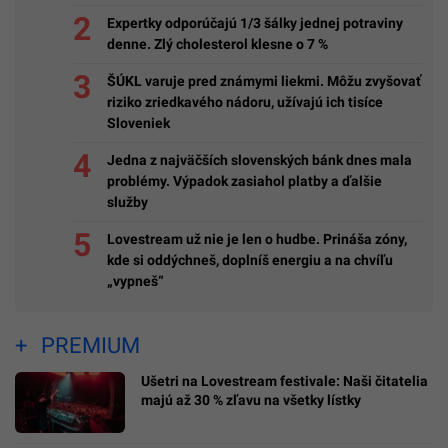
Expertky odporúčajú 1/3 šálky jednej potraviny
denne. Zlý cholesterol klesne o 7 %
ŠÚKL varuje pred známymi liekmi. Môžu zvyšovať
riziko zriedkavého nádoru, užívajú ich tisíce
Sloveniek
Jedna z najväčších slovenských bánk dnes mala
problémy. Výpadok zasiahol platby a ďalšie
služby
Lovestream už nie je len o hudbe. Prináša zóny,
kde si oddýchneš, doplníš energiu a na chvíľu
„vypneš“
PREMIUM
Ušetri na Lovestream festivale: Naši čitatelia
majú až 30 % zľavu na všetky lístky