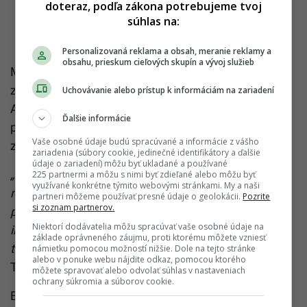
doteraz, podľa zákona potrebujeme tvoj
súhlas na:
Personalizovaná reklama a obsah, meranie reklamy a
obsahu, prieskum cieľových skupín a vývoj služieb
Ministerstvo školstva tvrdí, že budovanie miest na
základe financií z plánu obnovy je len začiatkom.
Uchovávanie alebo prístup k informáciám na zariadení
Aktívne už totiž hľadá ďalšie finančné zdroje na
Ďalšie informácie
podporu výstavby a rozširovania škôl a školských
Vaše osobné údaje budú spracúvané a informácie z vášho
zariadení.
zariadenia (súbory cookie, jedinečné identifikátory a ďalšie
údaje o zariadení) môžu byť ukladané a používané
„Veľký záujem zo strany zriaďovateľov svedčí o
225 partnermi a môžu s nimi byť zdieľané alebo môžu byť
využívané konkrétne týmito webovými stránkami. My a naši
naliehavosti a potrebe rozšírenia kapacít
partneri môžeme používať presné údaje o geolokácii.
Pozrite
si zoznam partnerov.
predškolských zariadení. Teším sa, že naša
Niektorí dodávatelia môžu spracúvať vaše osobné údaje na
intenzívna komunikácia so samosprávami priniesla
základe oprávneného záujmu, proti ktorému môžete vzniesť
takéto dobré výsledky,“
uviedol minister školstva
námietku pomocou možností nižšie. Dole na tejto stránke
alebo v ponuke webu nájdite odkaz, pomocou ktorého
Tomáš Drucker (Hlas-SD).
môžete spravovať alebo odvolať súhlas v nastaveniach
ochrany súkromia a súborov cookie.
Budovanie nových miest v materských školách a