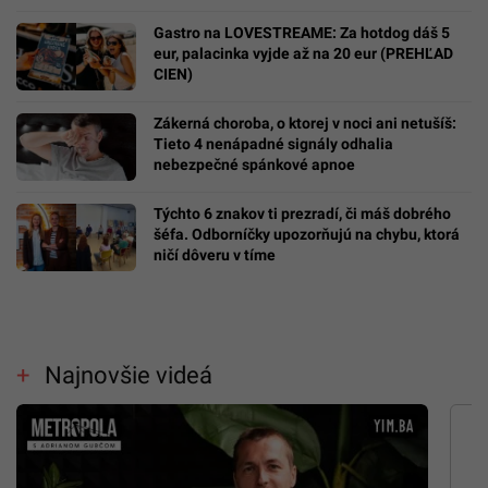
Gastro na LOVESTREAME: Za hotdog dáš 5
eur, palacinka vyjde až na 20 eur (PREHĽAD
CIEN)
Zákerná choroba, o ktorej v noci ani netušíš:
Tieto 4 nenápadné signály odhalia
nebezpečné spánkové apnoe
Týchto 6 znakov ti prezradí, či máš dobrého
šéfa. Odborníčky upozorňujú na chybu, ktorá
ničí dôveru v tíme
Najnovšie videá