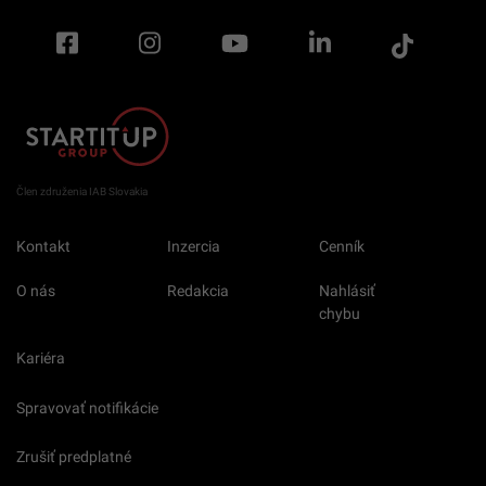
Člen združenia IAB Slovakia
Kontakt
Inzercia
Cenník
O nás
Redakcia
Nahlásiť
chybu
Kariéra
Spravovať notifikácie
Zrušiť predplatné