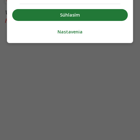
Viac k téme:
bankovka
,
bankovky
,
financie
,
hobby
,
Súhlasím
hodnota
,
zberateľstvo
Nastavenia