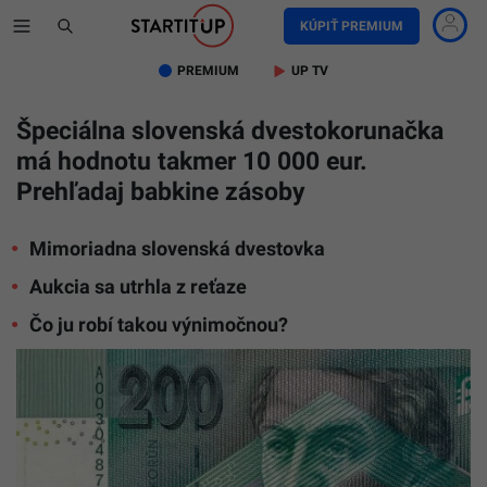
KÚPIŤ PREMIUM
PREMIUM
UP TV
Špeciálna slovenská dvestokorunačka
má hodnotu takmer 10 000 eur.
Prehľadaj babkine zásoby
Mimoriadna slovenská dvestovka
Aukcia sa utrhla z reťaze
Čo ju robí takou výnimočnou?