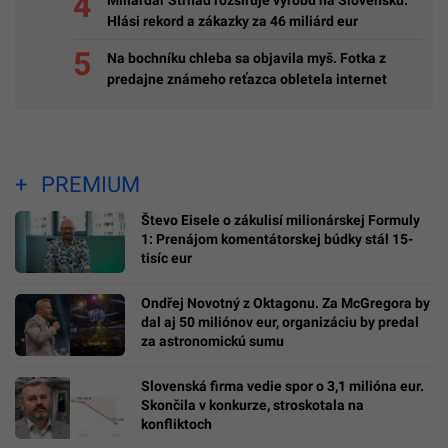
Hlási rekord a zákazky za 46 miliárd eur
Na bochníku chleba sa objavila myš. Fotka z
predajne známeho reťazca obletela internet
PREMIUM
Števo Eisele o zákulisí milionárskej Formuly
1: Prenájom komentátorskej búdky stál 15-
tisíc eur
Ondřej Novotný z Oktagonu. Za McGregora by
dal aj 50 miliónov eur, organizáciu by predal
za astronomickú sumu
Slovenská firma vedie spor o 3,1 milióna eur.
Skončila v konkurze, stroskotala na
konfliktoch