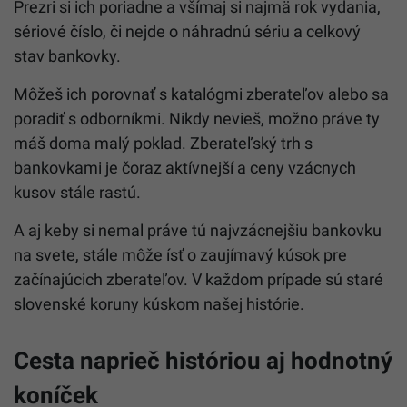
Prezri si ich poriadne a všímaj si najmä rok vydania,
sériové číslo, či nejde o náhradnú sériu a celkový
stav bankovky.
Môžeš ich porovnať s katalógmi zberateľov alebo sa
poradiť s odborníkmi. Nikdy nevieš, možno práve ty
máš doma malý poklad. Zberateľský trh s
bankovkami je čoraz aktívnejší a ceny vzácnych
kusov stále rastú.
A aj keby si nemal práve tú najvzácnejšiu bankovku
na svete, stále môže ísť o zaujímavý kúsok pre
začínajúcich zberateľov. V každom prípade sú staré
slovenské koruny kúskom našej histórie.
Cesta naprieč históriou aj hodnotný
koníček