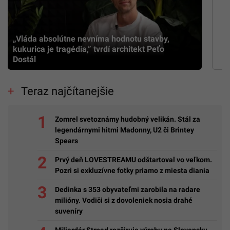
„Vláda absolútne nevníma hodnotu stavby,
kukurica je tragédia,” tvrdí architekt Peťo
Dostál
Teraz najčítanejšie
Zomrel svetoznámy hudobný velikán. Stál za
legendárnymi hitmi Madonny, U2 či Brintey
Spears
Prvý deň LOVESTREAMU odštartoval vo veľkom.
Pozri si exkluzívne fotky priamo z miesta diania
Dedinka s 353 obyvateľmi zarobila na radare
milióny. Vodiči si z dovoleniek nosia drahé
suveníry
Miliardár Strnad rozširuje výrobu na Slovensku.