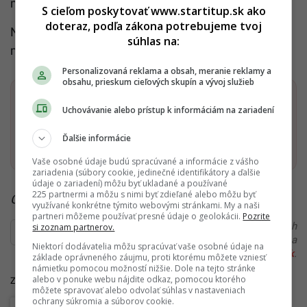
môžeš začať naozaj s málom.
S cieľom poskytovať www.startitup.sk ako
doteraz, podľa zákona potrebujeme tvoj
Najlepšie je, že môžeš začať hneď a nikdy nevieš –
súhlas na:
možno práve tvoja zbierka bude raz stáť tisíce eur.
Personalizovaná reklama a obsah, meranie reklamy a
obsahu, prieskum cieľových skupín a vývoj služieb
Dostaň Startitup do svojich Google odporúčaní
Uchovávanie alebo prístup k informáciám na zariadení
Pridať ako preferovaný zdroj
Ďalšie informácie
Startitup, odkaz sa otvorí v n
Vaše osobné údaje budú spracúvané a informácie z vášho
zariadenia (súbory cookie, jedinečné identifikátory a ďalšie
údaje o zariadení) môžu byť ukladané a používané
225 partnermi a môžu s nimi byť zdieľané alebo môžu byť
Čítaj viac z kategórie:
Financie a kryptomeny
využívané konkrétne týmito webovými stránkami. My a naši
partneri môžeme používať presné údaje o geolokácii.
Pozrite
Ďakujeme, že čítaš Startitup. V prípade, že máš postreh
si zoznam partnerov.
alebo si našiel v článku chybu, napíš nám na
Niektorí dodávatelia môžu spracúvať vaše osobné údaje na
redakcia@startitup.sk
.
základe oprávneného záujmu, proti ktorému môžete vzniesť
námietku pomocou možností nižšie. Dole na tejto stránke
alebo v ponuke webu nájdite odkaz, pomocou ktorého
Zdroj:
livebird.cz
môžete spravovať alebo odvolať súhlas v nastaveniach
ochrany súkromia a súborov cookie.
Financie a kryptomeny