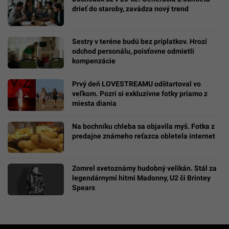
drieť do staroby, zavádza nový trend
Sestry v teréne budú bez príplatkov. Hrozí
odchod personálu, poisťovne odmietli
kompenzácie
Prvý deň LOVESTREAMU odštartoval vo
veľkom. Pozri si exkluzívne fotky priamo z
miesta diania
Na bochníku chleba sa objavila myš. Fotka z
predajne známeho reťazca obletela internet
Zomrel svetoznámy hudobný velikán. Stál za
legendárnymi hitmi Madonny, U2 či Brintey
Spears