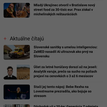
Mladý Ukrajinec otvoril v Bratislave nový
street food za 30-tisíc eur. Prax získal v
michelinských reštauráciách
Aktuálne čítajú
Slovenské sanitky s umelou inteligenciou:
ZaMED nasadil AI ultrazvuk ako prvý na
Slovensku
Účet za letné horúčavy dorazí až na jeseň:
Analytik varuje, prečo sa sucho na poliach
prejaví na cenovkách o 3 až 6 mesiacov
Stačí jej tento nápoj: Bebe Rexha na
Lovestreame prezradila, ako bojuje so
stresom
Dôchodok už v 20-ke: Generácia Z odmieta