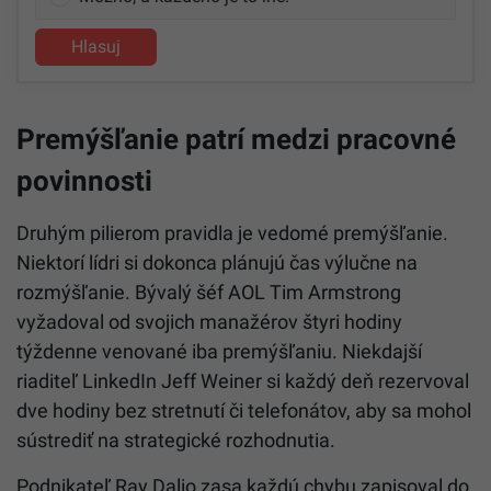
Hlasuj
Premýšľanie patrí medzi pracovné
povinnosti
Druhým pilierom pravidla je vedomé premýšľanie.
Niektorí lídri si dokonca plánujú čas výlučne na
rozmýšľanie. Bývalý šéf AOL Tim Armstrong
vyžadoval od svojich manažérov štyri hodiny
týždenne venované iba premýšľaniu. Niekdajší
riaditeľ LinkedIn Jeff Weiner si každý deň rezervoval
dve hodiny bez stretnutí či telefonátov, aby sa mohol
sústrediť na strategické rozhodnutia.
Podnikateľ Ray Dalio zasa každú chybu zapisoval do