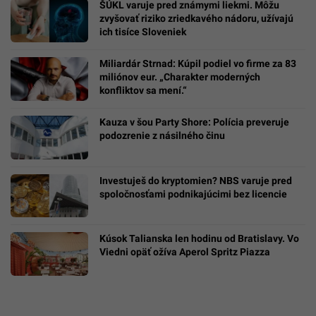
ŠÚKL varuje pred známymi liekmi. Môžu
zvyšovať riziko zriedkavého nádoru, užívajú
ich tisíce Sloveniek
Miliardár Strnad: Kúpil podiel vo firme za 83
miliónov eur. „Charakter moderných
konfliktov sa mení.“
Kauza v šou Party Shore: Polícia preveruje
podozrenie z násilného činu
Investuješ do kryptomien? NBS varuje pred
spoločnosťami podnikajúcimi bez licencie
Kúsok Talianska len hodinu od Bratislavy. Vo
Viedni opäť ožíva Aperol Spritz Piazza