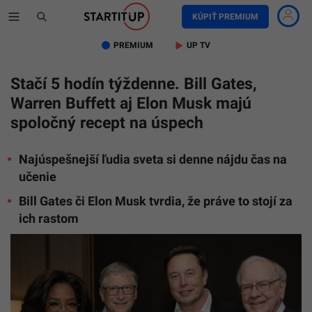
KÚPIŤ PREMIUM
PREMIUM
UP TV
Stačí 5 hodín týždenne. Bill Gates,
Warren Buffett aj Elon Musk majú
spoločný recept na úspech
Najúspešnejší ľudia sveta si denne nájdu čas na
učenie
Bill Gates či Elon Musk tvrdia, že práve to stojí za
ich rastom
Na
snímke
sú
zľava
Oprah
Winfrey,
Bill