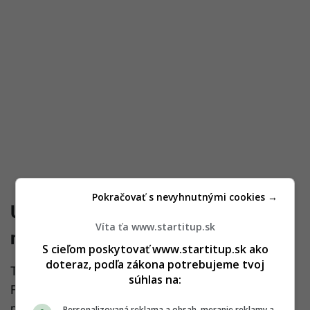
Pokračovať s nevyhnutnými cookies →
Úspech prináša aj ochota skúšať
Víta ťa www.startitup.sk
nové veci
S cieľom poskytovať www.startitup.sk ako
doteraz, podľa zákona potrebujeme tvoj
Tretím pilierom je experimentovanie. Benjamin
súhlas na:
Franklin počas života pravidelne skúšal nové
postupy, stretával sa s ľuďmi s podobným
Personalizovaná reklama a obsah, meranie reklamy a