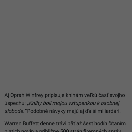
Aj Oprah Winfrey pripisuje knihám veľkú časť svojho
úspechu:
„Knihy boli mojou vstupenkou k osobnej
slobode.“
Podobné návyky majú aj ďalší miliardári.
Warren Buffett denne trávi päť až šesť hodín čítaním
piatich novín a približne 500 strán firemných správ.