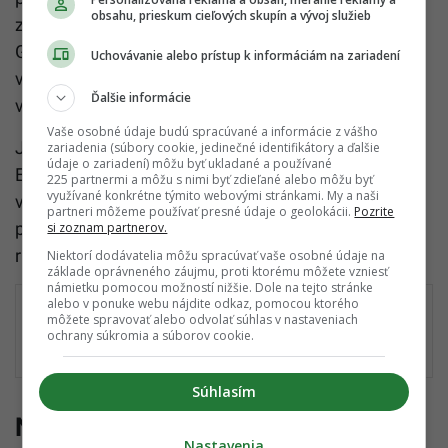
obsahu, prieskum cieľových skupín a vývoj služieb
zmýšľaním a sledoval vlastný pokrok. Napríklad
Google dlhé roky umožňoval zamestnancom
Uchovávanie alebo prístup k informáciám na zariadení
venovať približne 20 percent pracovného času
Ďalšie informácie
vlastným projektom.
Vaše osobné údaje budú spracúvané a informácie z vášho
Jedným z najznámejších príkladov zostáva Thomas
zariadenia (súbory cookie, jedinečné identifikátory a ďalšie
údaje o zariadení) môžu byť ukladané a používané
Edison. Hoci patril medzi najvýznamnejších
225 partnermi a môžu s nimi byť zdieľané alebo môžu byť
využívané konkrétne týmito webovými stránkami. My a naši
vynálezcov svojej doby, ku každému problému
partneri môžeme používať presné údaje o geolokácii.
Pozrite
pristupoval systematicky. Hľadal všetky možné
si zoznam partnerov.
riešenia a jedno po druhom ich testoval.
Niektorí dodávatelia môžu spracúvať vaše osobné údaje na
základe oprávneného záujmu, proti ktorému môžete vzniesť
námietku pomocou možností nižšie. Dole na tejto stránke
alebo v ponuke webu nájdite odkaz, pomocou ktorého
Odmietajú makať na cudzích a ničiť sa v
môžete spravovať alebo odvolať súhlas v nastaveniach
korporátoch: Generácia Z objavila trik, ako
ochrany súkromia a súborov cookie.
vlastniť biznis hneď po škole
Súhlasím
Neustále učenie prináša
Nastavenia