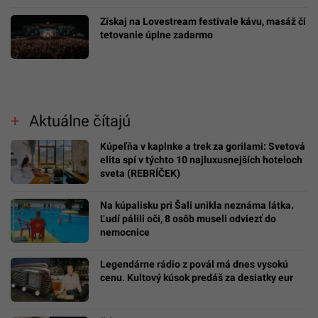
Získaj na Lovestream festivale kávu, masáž či
tetovanie úplne zadarmo
Aktuálne čítajú
Kúpeľňa v kaplnke a trek za gorilami: Svetová
elita spí v týchto 10 najluxusnejších hoteloch
sveta (REBRÍČEK)
Na kúpalisku pri Šali unikla neznáma látka.
Ľudí pálili oči, 8 osôb museli odviezť do
nemocnice
Legendárne rádio z povál má dnes vysokú
cenu. Kultový kúsok predáš za desiatky eur