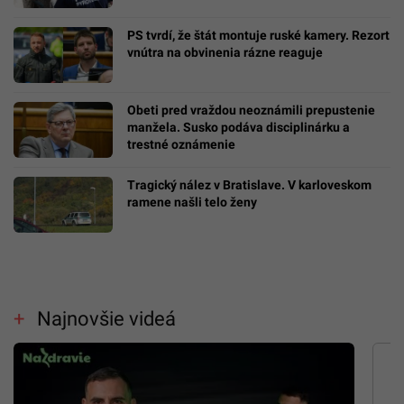
PS tvrdí, že štát montuje ruské kamery. Rezort
vnútra na obvinenia rázne reaguje
Obeti pred vraždou neoznámili prepustenie
manžela. Susko podáva disciplinárku a
trestné oznámenie
Tragický nález v Bratislave. V karloveskom
ramene našli telo ženy
Najnovšie videá