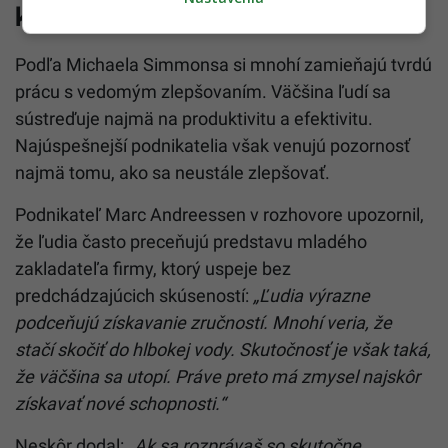
konkurenčnú výhodu
Podľa Michaela Simmonsa si mnohí zamieňajú tvrdú
prácu s vedomým zlepšovaním. Väčšina ľudí sa
sústreďuje najmä na produktivitu a efektivitu.
Najúspešnejší podnikatelia však venujú pozornosť
najmä tomu, ako sa neustále zlepšovať.
Podnikateľ Marc Andreessen v rozhovore upozornil,
že ľudia často preceňujú predstavu mladého
zakladateľa firmy, ktorý uspeje bez
predchádzajúcich skúseností:
„Ľudia výrazne
podceňujú získavanie zručností. Mnohí veria, že
stačí skočiť do hlbokej vody. Skutočnosť je však taká,
že väčšina sa utopí. Práve preto má zmysel najskôr
získavať nové schopnosti.“
Neskôr dodal:
„Ak sa rozprávaš so skutočne