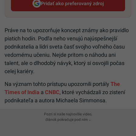
Pridať ako preferovaný zdroj
Startitup, odkaz sa otvorí v n
Práve na to upozorňuje koncept známy ako pravidlo
piatich hodín. Podľa neho venujú najúspešnejší
podnikatelia a lídri sveta časť svojho voľného času
vedomému učeniu. Nejde pritom o náhodu ani
talent, ale o dlhodobý návyk, ktorý si osvojili počas
celej kariéry.
Na význam tohto prístupu upozornili portály
The
Times of India
a
CNBC
, ktoré vychádzali zo zistení
podnikateľa a autora Michaela Simmonsa.
Pozri si naše najnovšie video,
článok pokračuje pod ním ↓