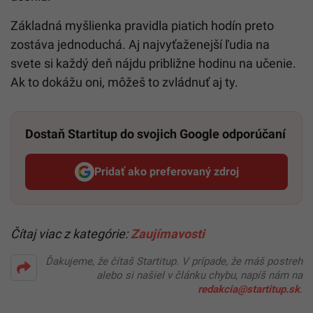
Základná myšlienka pravidla piatich hodín preto
zostáva jednoduchá. Aj najvyťaženejší ľudia na
svete si každý deň nájdu približne hodinu na učenie.
Ak to dokážu oni, môžeš to zvládnuť aj ty.
Dostaň Startitup do svojich Google odporúčaní
Pridať ako preferovaný zdroj
Startitup, odkaz sa otvorí v n
Čítaj viac z kategórie:
Zaujímavosti
Ďakujeme, že čítaš Startitup. V prípade, že máš postreh
alebo si našiel v článku chybu, napíš nám na
redakcia@startitup.sk
.