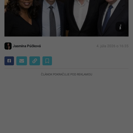
Gates,
Elon
Musk,
Warren
Buffett
AI
Jasmína Púčková
4. júla 2026 o 16:35
ČLÁNOK POKRAČUJE POD REKLAMOU