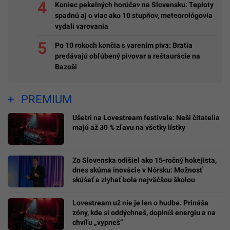
Koniec pekelných horúčav na Slovensku: Teploty
spadnú aj o viac ako 10 stupňov, meteorológovia
vydali varovania
Po 10 rokoch končia s varením piva: Bratia
predávajú obľúbený pivovar a reštaurácie na
Bazoši
PREMIUM
Ušetri na Lovestream festivale: Naši čitatelia
majú až 30 % zľavu na všetky lístky
Zo Slovenska odišiel ako 15-ročný hokejista,
dnes skúma inovácie v Nórsku: Možnosť
skúšať a zlyhať bola najväčšou školou
Lovestream už nie je len o hudbe. Prináša
zóny, kde si oddýchneš, doplníš energiu a na
chvíľu „vypneš“