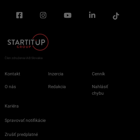
Člen združenia IAB Slovakia
Kontakt
Inzercia
Cenník
O nás
Redakcia
Nahlásiť
chybu
Kariéra
Spravovať notifikácie
Zrušiť predplatné