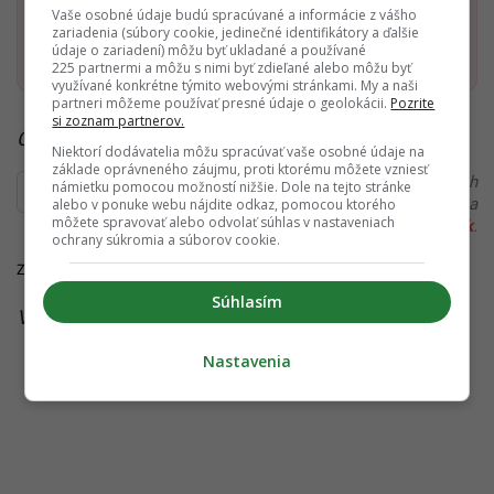
Vaše osobné údaje budú spracúvané a informácie z vášho
zariadenia (súbory cookie, jedinečné identifikátory a ďalšie
Pridať ako preferovaný zdroj
Startitup, odkaz sa otvorí v n
údaje o zariadení) môžu byť ukladané a používané
225 partnermi a môžu s nimi byť zdieľané alebo môžu byť
využívané konkrétne týmito webovými stránkami. My a naši
partneri môžeme používať presné údaje o geolokácii.
Pozrite
si zoznam partnerov.
Čítaj viac z kategórie:
Zo Slovenska
Niektorí dodávatelia môžu spracúvať vaše osobné údaje na
základe oprávneného záujmu, proti ktorému môžete vzniesť
Ďakujeme, že čítaš Startitup. V prípade, že máš postreh
námietku pomocou možností nižšie. Dole na tejto stránke
alebo si našiel v článku chybu, napíš nám na
alebo v ponuke webu nájdite odkaz, pomocou ktorého
môžete spravovať alebo odvolať súhlas v nastaveniach
redakcia@startitup.sk
.
ochrany súkromia a súborov cookie.
Zdroje:
noviny.sk
,
archív siu
Súhlasím
Viac k téme:
odstupné
,
starosta
,
úplatky
Nastavenia