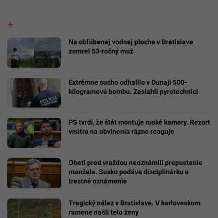
Na obľúbenej vodnej ploche v Bratislave
zomrel 53-ročný muž
Extrémne sucho odhalilo v Dunaji 500-
kilogramovú bombu. Zasiahli pyrotechnici
PS tvrdí, že štát montuje ruské kamery. Rezort
vnútra na obvinenia rázne reaguje
Obeti pred vraždou neoznámili prepustenie
manžela. Susko podáva disciplinárku a
trestné oznámenie
Tragický nález v Bratislave. V karloveskom
ramene našli telo ženy