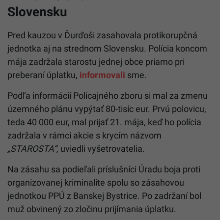
Slovensku
Pred kauzou v Ďurďoši zasahovala protikorupčná
jednotka aj na strednom Slovensku. Polícia koncom
mája zadržala starostu jednej obce priamo pri
preberaní úplatku,
informovali
sme.
Podľa informácií Policajného zboru si mal za zmenu
územného plánu vypýtať 80-tisíc eur. Prvú polovicu,
teda 40 000 eur, mal prijať 21. mája, keď ho polícia
zadržala v rámci akcie s krycím názvom
„STAROSTA“,
uviedli vyšetrovatelia.
Na zásahu sa podieľali príslušníci Úradu boja proti
organizovanej kriminalite spolu so zásahovou
jednotkou PPÚ z Banskej Bystrice. Po zadržaní bol
muž obvinený zo zločinu prijímania úplatku.