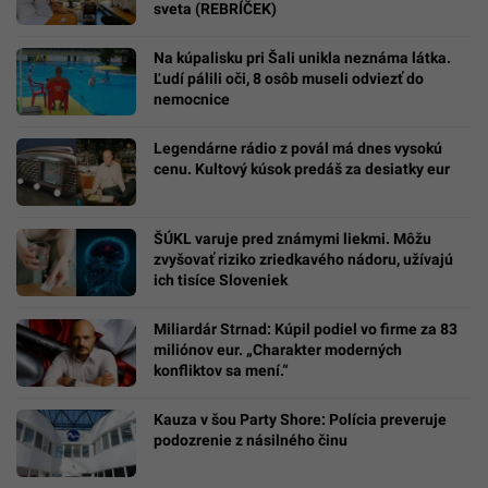
sveta (REBRÍČEK)
Na kúpalisku pri Šali unikla neznáma látka.
Ľudí pálili oči, 8 osôb museli odviezť do
nemocnice
Legendárne rádio z povál má dnes vysokú
cenu. Kultový kúsok predáš za desiatky eur
ŠÚKL varuje pred známymi liekmi. Môžu
zvyšovať riziko zriedkavého nádoru, užívajú
ich tisíce Sloveniek
Miliardár Strnad: Kúpil podiel vo firme za 83
miliónov eur. „Charakter moderných
konfliktov sa mení.“
Kauza v šou Party Shore: Polícia preveruje
podozrenie z násilného činu