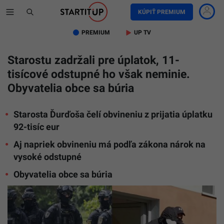
KÚPIŤ PREMIUM
PREMIUM
UP TV
Starostu zadržali pre úplatok, 11-
tisícové odstupné ho však neminie.
Obyvatelia obce sa búria
Starosta Ďurďoša čelí obvineniu z prijatia úplatku
92-tisíc eur
Aj napriek obvineniu má podľa zákona nárok na
vysoké odstupné
Obyvatelia obce sa búria