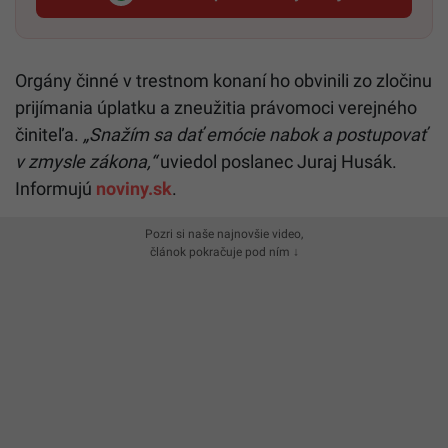
Startitup, odkaz sa otvorí v n
Orgány činné v trestnom konaní ho obvinili zo zločinu
prijímania úplatku a zneužitia právomoci verejného
činiteľa.
„Snažím sa dať emócie nabok a postupovať
v zmysle zákona,“
uviedol poslanec Juraj Husák.
Informujú
noviny.sk
.
Pozri si naše najnovšie video,
článok pokračuje pod ním ↓