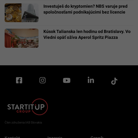
Investuješ do kryptomien? NBS varuje pred
spoločnosťami podnikajúcimi bez licencie
Kúsok Talianska len hodinu od Bratislavy. Vo
Viedni opäť ožíva Aperol Spritz Piazza
Člen združenia IAB Slovakia
Kontakt
Inzercia
Cenník