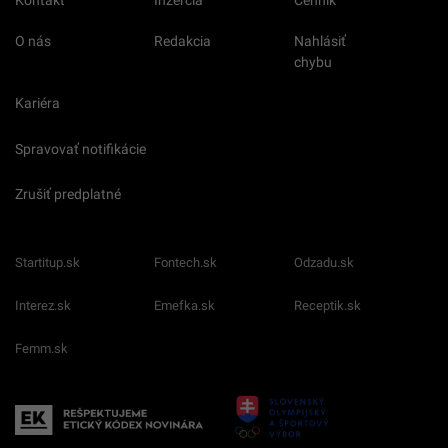
O nás
Redakcia
Nahlásiť
chybu
Kariéra
Spravovať notifikácie
Zrušiť predplatné
Startitup.sk
Fontech.sk
Odzadu.sk
Interez.sk
Emefka.sk
Receptik.sk
Femm.sk