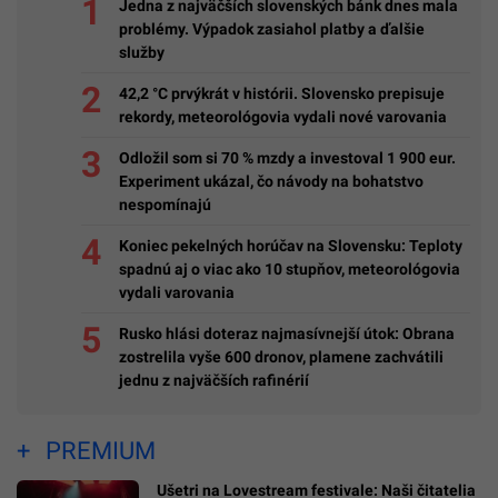
Jedna z najväčších slovenských bánk dnes mala
problémy. Výpadok zasiahol platby a ďalšie
služby
42,2 °C prvýkrát v histórii. Slovensko prepisuje
rekordy, meteorológovia vydali nové varovania
Odložil som si 70 % mzdy a investoval 1 900 eur.
Experiment ukázal, čo návody na bohatstvo
nespomínajú
Koniec pekelných horúčav na Slovensku: Teploty
spadnú aj o viac ako 10 stupňov, meteorológovia
vydali varovania
Rusko hlási doteraz najmasívnejší útok: Obrana
zostrelila vyše 600 dronov, plamene zachvátili
jednu z najväčších rafinérií
PREMIUM
Ušetri na Lovestream festivale: Naši čitatelia