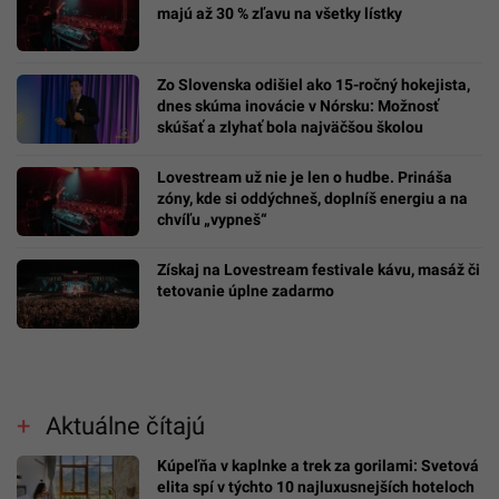
majú až 30 % zľavu na všetky lístky
Zo Slovenska odišiel ako 15-ročný hokejista,
dnes skúma inovácie v Nórsku: Možnosť
skúšať a zlyhať bola najväčšou školou
Lovestream už nie je len o hudbe. Prináša
zóny, kde si oddýchneš, doplníš energiu a na
chvíľu „vypneš“
Získaj na Lovestream festivale kávu, masáž či
tetovanie úplne zadarmo
Aktuálne čítajú
Kúpeľňa v kaplnke a trek za gorilami: Svetová
elita spí v týchto 10 najluxusnejších hoteloch