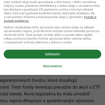
Vaše osobné údaje budú spracúvané a informácie z vášho zariadenia
brovoľnosti a výhodnosti pre sporiteľov.
„Každý
(súbory cookie, jedinečné identifikátory a ďalšie údaje o zariadení) môžu
byť ukladané a používané 225 partnermi a môžu s nimi byť zdieľané
arakteru dôchodkového sporenia a pomáha zlepšiť
alebo môžu byť využívané konkrétne týmito webovými stránkami. My
a naši partneri môžeme používať presné údaje o geolokácii.
Pozrite si
e
FINSIDER
Peter Socha, predseda predstavenstva
zoznam partnerov.
Niektorí dodávatelia môžu spracúvať vaše osobné údaje na základe
oprávneného záujmu, proti ktorému môžete vzniesť námietku pomocou
možností nižšie. Dole na tejto stránke alebo v ponuke webu nájdite
je
podľa ministerstva práce
nedostatočný:
odkaz, pomocou ktorého môžete spravovať alebo odvolať súhlas
nancovanie náročných projektov štátu využitím aktív
v nastaveniach ochrany súkromia a súborov cookie.
u neexistujú – v dlhopisových garantovaných
Súhlasím
uálne slovenské štátne dlhopisy zastúpenie na
priame využitie týchto aktív na financovanie rozvoja
Nastavenia
garantovaných fondov, ktoré dosahujú
ent. Tieto fondy investujú prevažne do akcií a ETF
cké trendy. Nová legislatíva by mala umožniť
ierov, najmä dlhopisov s garantovaným výnosom,