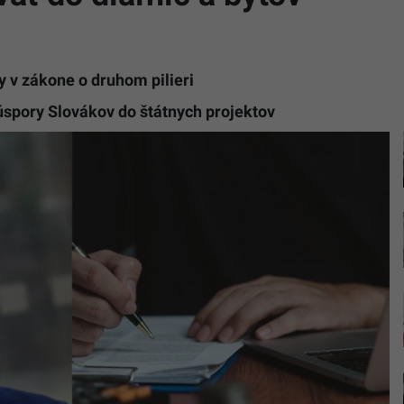
 v zákone o druhom pilieri
spory Slovákov do štátnych projektov