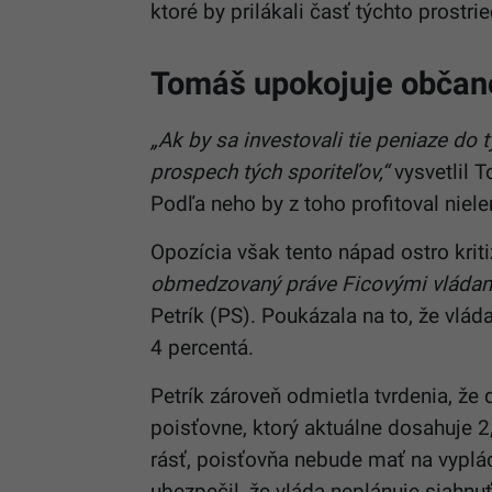
ktoré by prilákali časť týchto prostr
Tomáš upokojuje občan
„Ak by sa investovali tie peniaze do 
prospech tých sporiteľov,“
vysvetlil T
Podľa neho by z toho profitoval nielen
Opozícia však tento nápad ostro kriti
obmedzovaný práve Ficovými vládam
Petrík (PS). Poukázala na to, že vláda
4 percentá.
Petrík zároveň odmietla tvrdenia, že 
poisťovne, ktorý aktuálne dosahuje 2,
rásť, poisťovňa nebude mať na vyplá
ubezpečil, že vláda neplánuje siahnuť