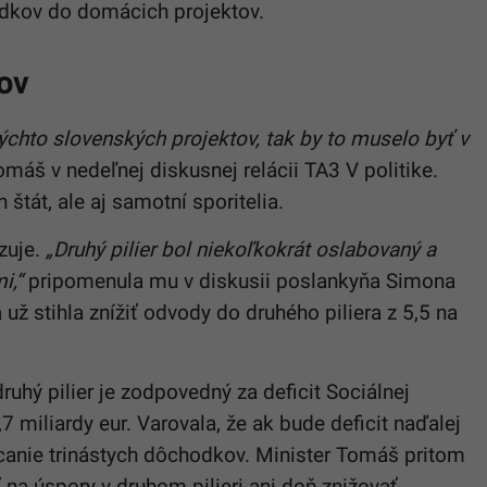
iedkov do domácich projektov.
ov
týchto slovenských projektov, tak by to muselo byť v
omáš v nedeľnej diskusnej relácii TA3 V politike.
 štát, ale aj samotní sporitelia.
zuje.
„Druhý pilier bol niekoľkokrát oslabovaný a
i,“
pripomenula mu v diskusii poslankyňa Simona
 už stihla znížiť odvody do druhého piliera z 5,5 na
druhý pilier je zodpovedný za deficit Sociálnej
7 miliardy eur. Varovala, že ak bude deficit naďalej
canie trinástych dôchodkov. Minister Tomáš pritom
 na úspory v druhom pilieri ani doň znižovať