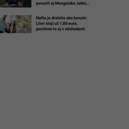
porazili aj Mongolsko, takto
oslav
vyzerajú naše praktiky
Nafta je drahšia ako benzín:
Liter stojí už 1,80 eura,
pocítime to aj v obchodoch