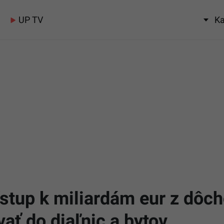
UP TV
Ka
rístup k miliardám eur z dôc
vať do diaľnic a bytov