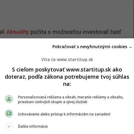
ali
Aktuality
počíta s možnosťou investovať časť
y diaľnic, energetických zariadení či nájomných
Pokračovať s nevyhnutnými cookies →
tať do pripomienkového konania už v apríli tohto
Víta ťa www.startitup.sk
S cieľom poskytovať www.startitup.sk ako
estovanie majetku v dôchodkových fondoch by bolo
doteraz, podľa zákona potrebujeme tvoj súhlas
rávcovské spoločnosti mohli (v závislosti od
na:
ondu) rozhodnúť o presmerovaní časti investícií do
v návrhu ministerstvo práce.
Personalizovaná reklama a obsah, meranie reklamy a obsahu,
prieskum cieľových skupín a vývoj služieb
Uchovávanie alebo prístup k informáciám na zariadení
vestičných príležitostiach
Ďalšie informácie
i (DSS) sa novým možnostiam investovania