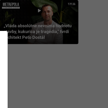
„Vláda absolútne nevníma hodnotu
stavby, kukurica je tragédia,” tvrdí
architekt Peťo Dostál