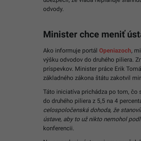
odvody.
Minister chce meniť ús
Ako informuje portál
Openiazoch
, m
výšku odvodov do druhého piliera. Z
príspevkov. Minister práce Erik Tomá
základného zákona štátu zakotvil mi
Táto iniciatíva prichádza po tom, čo
do druhého piliera z 5,5 na 4 percent
celospoločenská dohoda, že stanoví
ústave, aby to už nikto nemohol podli
konferencii.