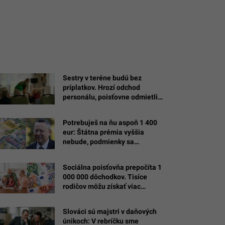
Sestry v teréne budú bez
príplatkov. Hrozí odchod
personálu, poisťovne odmietli
kompenzácie
Potrebuješ na ňu aspoň 1 400
eur: Štátna prémia vyššia
nebude, podmienky sa
sprísňujú
Sociálna poisťovňa prepočíta 1
000 000 dôchodkov. Tisíce
rodičov môžu získať viac
peňazí
Slováci sú majstri v daňových
únikoch: V rebríčku sme