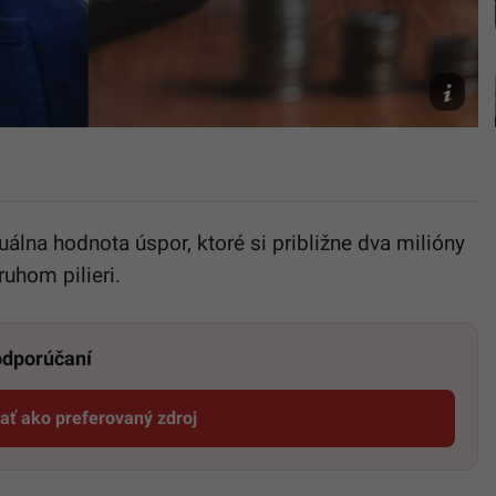
TASR/Jar
Novák,
Archív
Canva
uálna hodnota úspor, ktoré si približne dva milióny
uhom pilieri.
 odporúčaní
dať ako preferovaný zdroj
Startitup, odkaz sa otvorí v novom okne