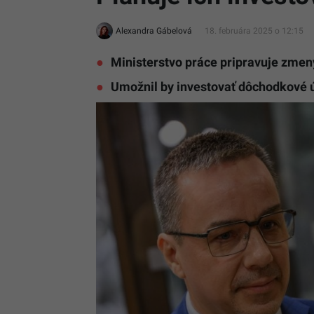
Alexandra Gábelová
18. februára 2025 o 12:15
Ministerstvo práce pripravuje zmeny
Umožnil by investovať dôchodkové ú