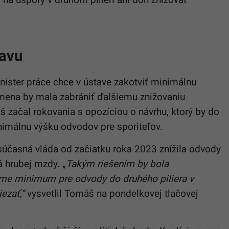
tavu
inister práce chce v ústave zakotviť minimálnu
mena by mala zabrániť ďalšiemu znižovaniu
š začal rokovania s opozíciou o návrhu, ktorý by do
nimálnu výšku odvodov pre sporiteľov.
 súčasná vláda od začiatku roka 2023 znížila odvody
á hrubej mzdy. „
Takým riešením by bola
me minimum pre odvody do druhého piliera v
ezať,“
vysvetlil Tomáš na pondelkovej tlačovej