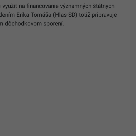
i využiť na financovanie významných štátnych
dením Erika Tomáša (Hlas-SD) totiž pripravuje
om dôchodkovom sporení.