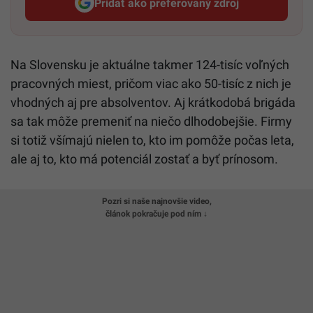
Pridať ako preferovaný zdroj
Startitup, odkaz sa otvorí v n
Na Slovensku je aktuálne takmer 124-tisíc voľných
pracovných miest, pričom viac ako 50-tisíc z nich je
vhodných aj pre absolventov. Aj krátkodobá brigáda
sa tak môže premeniť na niečo dlhodobejšie. Firmy
si totiž všímajú nielen to, kto im pomôže počas leta,
ale aj to, kto má potenciál zostať a byť prínosom.
Pozri si naše najnovšie video,
článok pokračuje pod ním ↓