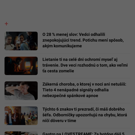
O 28 % menej slov: Vedci odhalili
znepokojujúci trend. Potichu mení spôsob,
akým komunikujeme
Lietanie ti na celé dni ochromí myseľ aj
trávenie. Dve veci rozhodnú o tom, ako veľmi
ťa cesta zomelie
Zákerná choroba, o ktorej v noci ani netušíš:
Tieto 4 nenápadné signály odhalia
nebezpečné spánkové apnoe
Týchto 6 znakov ti prezradí, či máš dobrého
šéfa. Odborníčky upozorňujú na chybu, ktorá
ničí dôveru v tíme
Gastro na LOVESTREAME: Za hotdog dáš 5