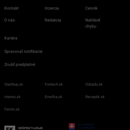
Kontakt
Inzercia
Cenník
O nás
Redakcia
Nahlásiť
chybu
Kariéra
Spravovať notifikácie
Zrušiť predplatné
Startitup.sk
Fontech.sk
Odzadu.sk
Interez.sk
Emefka.sk
Receptik.sk
Femm.sk