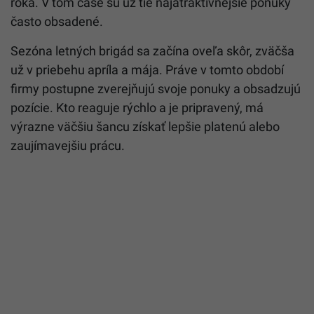
roka. V tom čase sú už tie najatraktívnejšie ponuky
často obsadené.
Sezóna letných brigád sa začína oveľa skôr, zväčša
už v priebehu apríla a mája. Práve v tomto období
firmy postupne zverejňujú svoje ponuky a obsadzujú
pozície. Kto reaguje rýchlo a je pripravený, má
výrazne väčšiu šancu získať lepšie platenú alebo
zaujímavejšiu prácu.