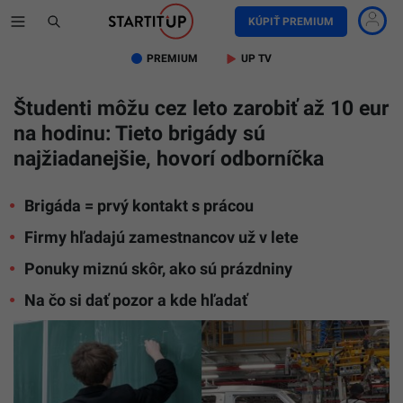
KÚPIŤ PREMIUM
PREMIUM
UP TV
Študenti môžu cez leto zarobiť až 10 eur
na hodinu: Tieto brigády sú
najžiadanejšie, hovorí odborníčka
Brigáda = prvý kontakt s prácou
Firmy hľadajú zamestnancov už v lete
Ponuky miznú skôr, ako sú prázdniny
Na čo si dať pozor a kde hľadať