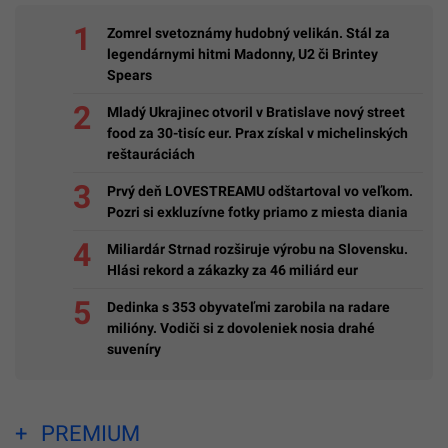
Zomrel svetoznámy hudobný velikán. Stál za
legendárnymi hitmi Madonny, U2 či Brintey
Spears
Mladý Ukrajinec otvoril v Bratislave nový street
food za 30-tisíc eur. Prax získal v michelinských
reštauráciách
Prvý deň LOVESTREAMU odštartoval vo veľkom.
Pozri si exkluzívne fotky priamo z miesta diania
Miliardár Strnad rozširuje výrobu na Slovensku.
Hlási rekord a zákazky za 46 miliárd eur
Dedinka s 353 obyvateľmi zarobila na radare
milióny. Vodiči si z dovoleniek nosia drahé
suveníry
PREMIUM