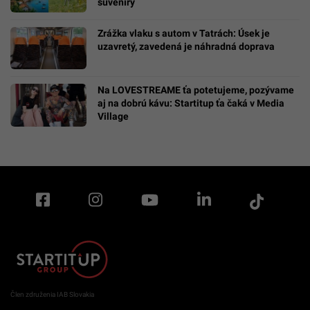
suveníry
Zrážka vlaku s autom v Tatrách: Úsek je
uzavretý, zavedená je náhradná doprava
Na LOVESTREAME ťa potetujeme, pozývame
aj na dobrú kávu: Startitup ťa čaká v Media
Village
Člen združenia IAB Slovakia