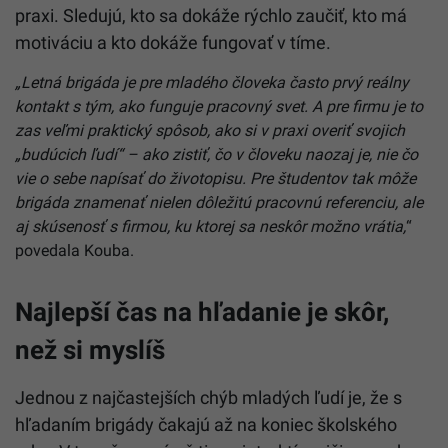
praxi. Sledujú, kto sa dokáže rýchlo zaučiť, kto má
motiváciu a kto dokáže fungovať v tíme.
„Letná brigáda je pre mladého človeka často prvý reálny
kontakt s tým, ako funguje pracovný svet. A pre firmu je to
zas veľmi praktický spôsob, ako si v praxi overiť svojich
„budúcich ľudí“ – ako zistiť, čo v človeku naozaj je, nie čo
vie o sebe napísať do životopisu. Pre študentov tak môže
brigáda znamenať nielen dôležitú pracovnú referenciu, ale
aj skúsenosť s firmou, ku ktorej sa neskôr možno vrátia,
“
povedala Kouba.
Najlepší čas na hľadanie je skôr,
než si myslíš
Jednou z najčastejších chýb mladých ľudí je, že s
hľadaním brigády čakajú až na koniec školského