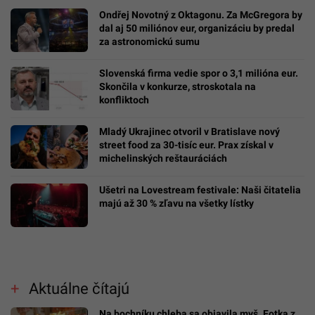
Ondřej Novotný z Oktagonu. Za McGregora by
dal aj 50 miliónov eur, organizáciu by predal
za astronomickú sumu
Slovenská firma vedie spor o 3,1 milióna eur.
Skončila v konkurze, stroskotala na
konfliktoch
Mladý Ukrajinec otvoril v Bratislave nový
street food za 30-tisíc eur. Prax získal v
michelinských reštauráciách
Ušetri na Lovestream festivale: Naši čitatelia
majú až 30 % zľavu na všetky lístky
Aktuálne čítajú
Na bochníku chleba sa objavila myš. Fotka z