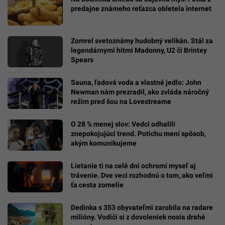
predajne známeho reťazca obletela internet
Zomrel svetoznámy hudobný velikán. Stál za
legendárnymi hitmi Madonny, U2 či Brintey
Spears
Sauna, ľadová voda a vlastné jedlo: John
Newman nám prezradil, ako zvláda náročný
režim pred šou na Lovestreame
O 28 % menej slov: Vedci odhalili
znepokojujúci trend. Potichu mení spôsob,
akým komunikujeme
Lietanie ti na celé dni ochromí myseľ aj
trávenie. Dve veci rozhodnú o tom, ako veľmi
ťa cesta zomelie
Dedinka s 353 obyvateľmi zarobila na radare
milióny. Vodiči si z dovoleniek nosia drahé