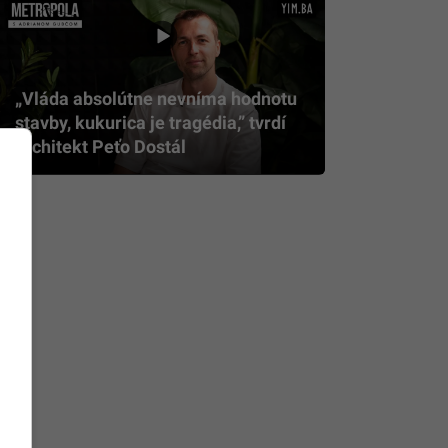
„Vláda absolútne nevníma hodnotu
stavby, kukurica je tragédia,” tvrdí
architekt Peťo Dostál