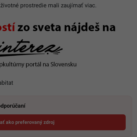
životné prostredie mali zaujímať viac.
abitat
 odporúčaní
dať ako preferovaný zdroj
Startitup, odkaz sa otvorí v novom okne