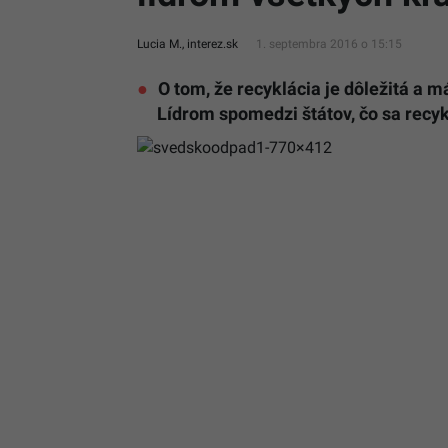
Lucia M., interez.sk
1. septembra 2016 o 15:15
O tom, že recyklácia je dôležitá a
Lídrom spomedzi štátov, čo sa recy