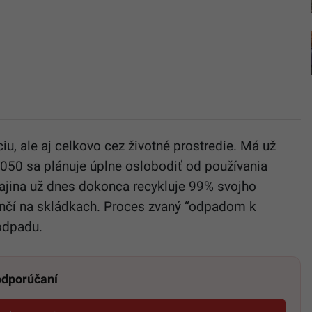
iu, ale aj celkovo cez životné prostredie. Má už
2050 sa plánuje úplne oslobodiť od používania
rajina už dnes dokonca recykluje 99% svojho
nčí na skládkach. Proces zvaný “odpadom k
 odpadu.
 odporúčaní