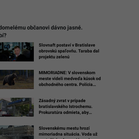
vedomelému občanovi dávno jasné.
bí?
Slovnaft postaví v Bratislave
obrovskú spaľovňu. Taraba dal
projektu zelenú
MIMORIADNE: V slovenskom
meste videli medveďa kúsok od
obchodného centra. Polícia
vydala varovanie
Zásadný zvrat v prípade
bratislavského Istrochemu.
Prokuratúra odmieta, aby
sanáciu za stámilióny platil
štát
Slovenskému mestu hrozí
mimoriadna situácia. Voda už