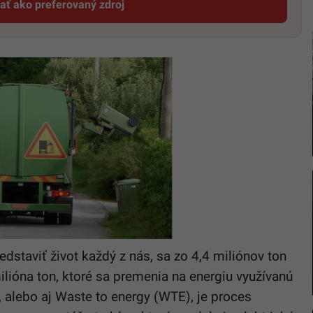
dať ako preferovaný zdroj
Startitup, odkaz sa otvorí v novom okne
 predstaviť život každý z nás, sa zo 4,4 miliónov ton
ióna ton, ktoré sa premenia na energiu využívanú
 alebo aj Waste to energy (WTE), je proces