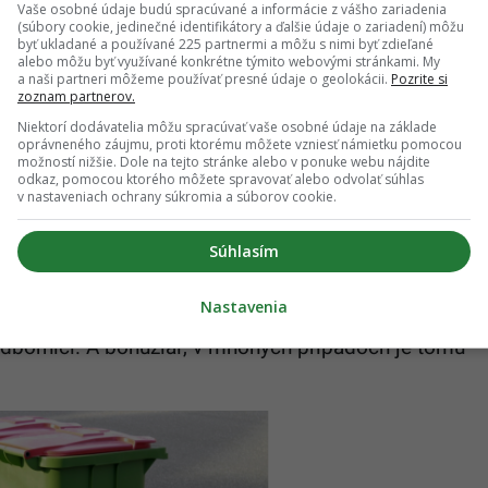
Vaše osobné údaje budú spracúvané a informácie z vášho zariadenia
tický údaj na celoštátnej úrovni. Ak sa krajina
(súbory cookie, jedinečné identifikátory a ďalšie údaje o zariadení) môžu
ť “nálepku” krajina s nulovým odpadom. Keď si to
byť ukladané a používané 225 partnermi a môžu s nimi byť zdieľané
alebo môžu byť využívané konkrétne týmito webovými stránkami. My
jina posiela ročne až 55% svojho vyprodukovaného
a naši partneri môžeme používať presné údaje o geolokácii.
Pozrite si
zoznam partnerov.
Niektorí dodávatelia môžu spracúvať vaše osobné údaje na základe
oprávneného záujmu, proti ktorému môžete vzniesť námietku pomocou
odpadu uvoľňujú do pôdy, no aj do ovzdušia toxíny
možností nižšie. Dole na tejto stránke alebo v ponuke webu nájdite
odkaz, pomocou ktorého môžete spravovať alebo odvolať súhlas
ntaminujú pôdu, ovzdušie, podzemné vody a taktiež
v nastaveniach ochrany súkromia a súborov cookie.
 ktoré majú negatívny vplyv na životné prostredie.
dlho “sedí” na skládke. Vo Švédsku sa s prísnymi
Súhlasím
 rokoch. V obyvateľoch sa to teda stihlo “zakoreniť”
Nastavenia
ového vyprodukovaného odpadu. U nás v 70. rokoch
odborníci. A bohužiaľ, v mnohých prípadoch je tomu