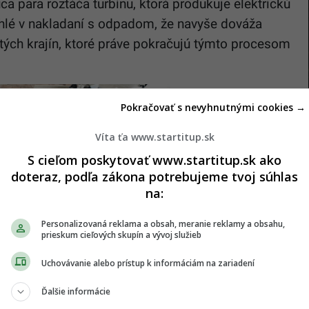
ca para roztáča turbínu, ktorá produkuje elektrickú
hlé v nakladaní s odpadom, že navyše dováža
tých krajín, ktoré práve pokračujú týmto procesom
Pokračovať s nevyhnutnými cookies →
Víta ťa www.startitup.sk
S cieľom poskytovať www.startitup.sk ako
doteraz, podľa zákona potrebujeme tvoj súhlas
na:
Personalizovaná reklama a obsah, meranie reklamy a obsahu,
prieskum cieľových skupín a vývoj služieb
ý na občanovi. Neviem, ako by to dopadlo u nás a
chcem. Občania vo Švédsku sú však uvedomelí a s
Uchovávanie alebo prístup k informáciám na zariadení
recyklácia je úplne bežná. Občania môžu triediť
Ďalšie informácie
ne priamo do WTE zariadení, a to má práve za