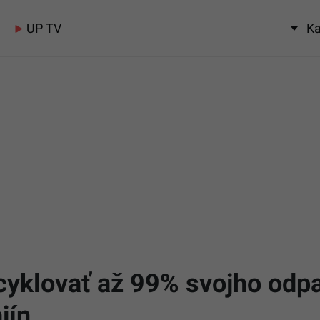
UP TV
Ka
yklovať až 99% svojho odpa
jín