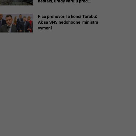
nestačí, úrady varujú pred
vážnym problémom
Fico prehovoril o konci Tarabu:
Ak sa SNS nedohodne, ministra
vymení