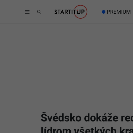
PREMIUM
Švédsko dokáže rec
lídrom všetkých kra