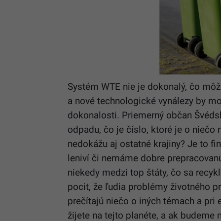
Systém WTE nie je dokonalý, čo môže
a nové technologické vynálezy by mo
dokonalosti. Priemerný občan Švéds
odpadu, čo je číslo, ktoré je o niečo
nedokážu aj ostatné krajiny? Je to 
leniví či nemáme dobre prepracovanú 
niekedy medzi top štáty, čo sa recyk
pocit, že ľudia problémy životného pr
prečítajú niečo o iných témach a pri e
žijete na tejto planéte, a ak budeme 