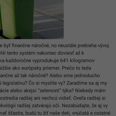
 byť finančne náročné, no neustále prebieha vývoj
hli tento systém nakoniec doviesť až k
ka každoročne vyprodukuje 641 kilogramov
 nižšie ako európsky priemer. Prečo to teda
finančne až tak náročné? Alebo sme jednoducho
legislatívu? Čo si myslíte vy? Zaradíme sa aj my
lácie alebo akejsi “zelenosti” týka? Niekedy mám
ostredia radšej ani nechcú vidieť. Oveľa radšej si
kológii radšej zatvárajú oči. Nezabúdajte, že aj vy
mať šťastie, budú tu žiť naše deti, vnúčatá a ostatné