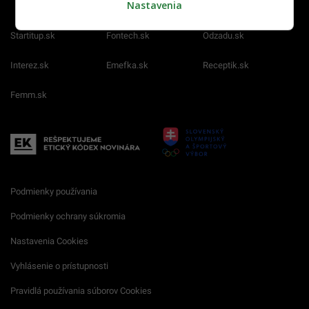
Nastavenia
Startitup.sk
Fontech.sk
Odzadu.sk
Interez.sk
Emefka.sk
Receptik.sk
Femm.sk
Podmienky používania
Podmienky ochrany súkromia
Nastavenia Cookies
Vyhlásenie o prístupnosti
Pravidlá používania súborov Cookies