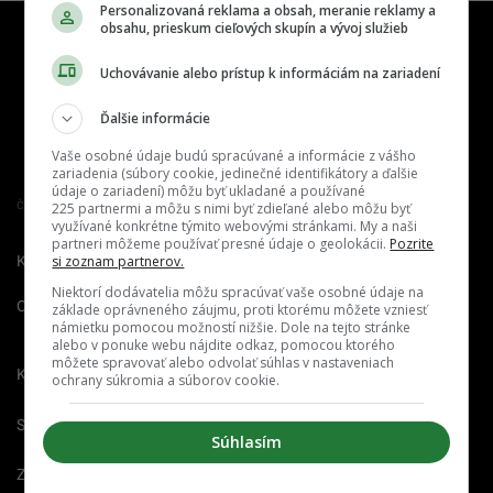
Personalizovaná reklama a obsah, meranie reklamy a
obsahu, prieskum cieľových skupín a vývoj služieb
Uchovávanie alebo prístup k informáciám na zariadení
Ďalšie informácie
Vaše osobné údaje budú spracúvané a informácie z vášho
zariadenia (súbory cookie, jedinečné identifikátory a ďalšie
údaje o zariadení) môžu byť ukladané a používané
Člen združenia IAB Slovakia
225 partnermi a môžu s nimi byť zdieľané alebo môžu byť
využívané konkrétne týmito webovými stránkami. My a naši
partneri môžeme používať presné údaje o geolokácii.
Pozrite
Kontakt
Inzercia
Cenník
si zoznam partnerov.
Niektorí dodávatelia môžu spracúvať vaše osobné údaje na
O nás
Redakcia
Nahlásiť
základe oprávneného záujmu, proti ktorému môžete vzniesť
námietku pomocou možností nižšie. Dole na tejto stránke
chybu
alebo v ponuke webu nájdite odkaz, pomocou ktorého
môžete spravovať alebo odvolať súhlas v nastaveniach
Kariéra
ochrany súkromia a súborov cookie.
Spravovať notifikácie
Súhlasím
Zrušiť predplatné