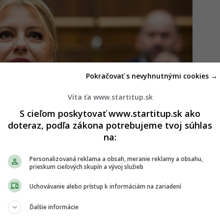
Pokračovať s nevyhnutnými cookies →
Víta ťa www.startitup.sk
S cieľom poskytovať www.startitup.sk ako
doteraz, podľa zákona potrebujeme tvoj súhlas
na:
Personalizovaná reklama a obsah, meranie reklamy a obsahu,
prieskum cieľových skupín a vývoj služieb
Uchovávanie alebo prístup k informáciám na zariadení
íček 50 najvplyvnejších žien nad 50 rokov, ktoré
Ďalšie informácie