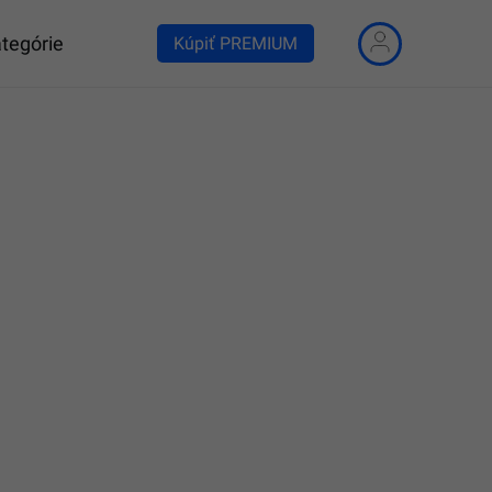
tegórie
Kúpiť PREMIUM