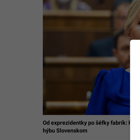
Od exprezidentky po šéfky fabrík: Rebr
hýbu Slovenskom