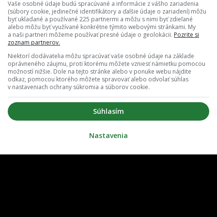
Vaše osobné údaje budú spracúvané a informácie z vášho zariadenia
(súbory cookie, jedinečné identifikátory a ďalšie údaje o zariadení) môžu
byť ukladané a používané 225 partnermi a môžu s nimi byť zdieľané
alebo môžu byť využívané konkrétne týmito webovými stránkami. My
a naši partneri môžeme používať presné údaje o geolokácii.
Pozrite si
zoznam partnerov.
Niektorí dodávatelia môžu spracúvať vaše osobné údaje na základe
oprávneného záujmu, proti ktorému môžete vzniesť námietku pomocou
možností nižšie. Dole na tejto stránke alebo v ponuke webu nájdite
odkaz, pomocou ktorého môžete spravovať alebo odvolať súhlas
v nastaveniach ochrany súkromia a súborov cookie.
O nás
Redakcia
Súhlasím
ovať notifikácie
Zrušiť predplatné
Nastavenia