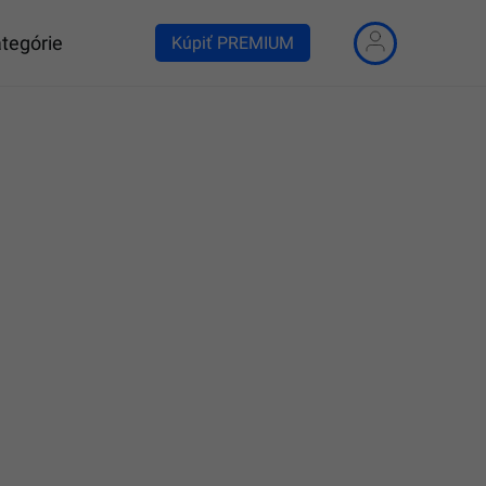
tegórie
Kúpiť PREMIUM