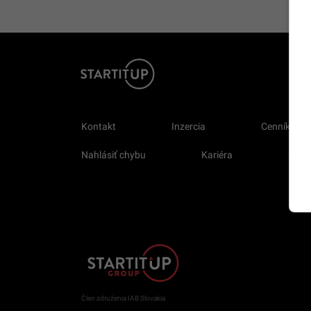
Kontakt
Inzercia
Cenník
Nahlásiť chybu
Kariéra
Sprav
Člen združenia IAB Slovakia