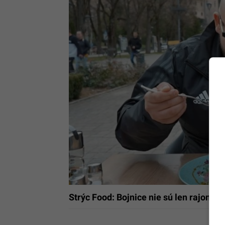
Strýc Food: Bojnice nie sú len rajom 