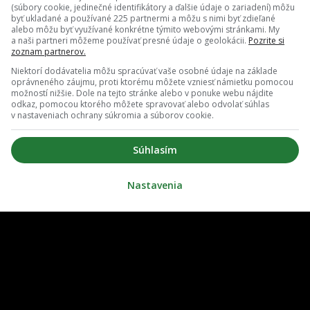
(súbory cookie, jedinečné identifikátory a ďalšie údaje o zariadení) môžu
byť ukladané a používané 225 partnermi a môžu s nimi byť zdieľané
alebo môžu byť využívané konkrétne týmito webovými stránkami. My
a naši partneri môžeme používať presné údaje o geolokácii.
Pozrite si
zoznam partnerov.
Niektorí dodávatelia môžu spracúvať vaše osobné údaje na základe
oprávneného záujmu, proti ktorému môžete vzniesť námietku pomocou
možností nižšie. Dole na tejto stránke alebo v ponuke webu nájdite
odkaz, pomocou ktorého môžete spravovať alebo odvolať súhlas
v nastaveniach ochrany súkromia a súborov cookie.
O nás
Redakcia
Súhlasím
ovať notifikácie
Zrušiť predplatné
Nastavenia