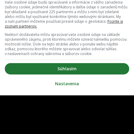
Vaše osobné údaje budú spracúvané a informácie z vášho zariadenia
(súbory cookie, jedinečné identifikátory a ďalšie údaje o zariadení) môžu
byť ukladané a používané 225 partnermi a môžu s nimi byť zdieľané
alebo môžu byť využívané konkrétne týmito webovými stránkami. My
a naši partneri môžeme používať presné údaje o geolokácii.
Pozrite si
zoznam partnerov.
Niektorí dodávatelia môžu spracúvať vaše osobné údaje na základe
oprávneného záujmu, proti ktorému môžete vzniesť námietku pomocou
možností nižšie. Dole na tejto stránke alebo v ponuke webu nájdite
odkaz, pomocou ktorého môžete spravovať alebo odvolať súhlas
v nastaveniach ochrany súkromia a súborov cookie.
O nás
Redakcia
Súhlasím
ovať notifikácie
Zrušiť predplatné
Nastavenia