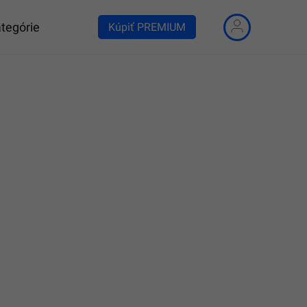
tegórie
Kúpiť PREMIUM