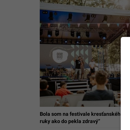
Bola som na festivale kresťanského spo
ruky ako do pekla zdravý“