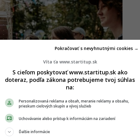
Pokračovať s nevyhnutnými cookies →
Víta ťa www.startitup.sk
S cieľom poskytovať www.startitup.sk ako
doteraz, podľa zákona potrebujeme tvoj súhlas
na:
Personalizovaná reklama a obsah, meranie reklamy a obsahu,
prieskum cieľových skupín a vývoj služieb
Uchovávanie alebo prístup k informáciám na zariadení
ločenstva Milosť: „Je lepšie ísť do neba bez
Ďalšie informácie