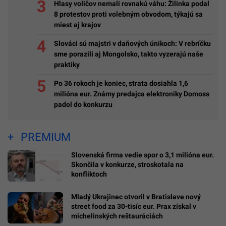
Hlasy voličov nemali rovnakú váhu: Žilinka podal
8 protestov proti volebným obvodom, týkajú sa
miest aj krajov
Slováci sú majstri v daňových únikoch: V rebríčku
sme porazili aj Mongolsko, takto vyzerajú naše
praktiky
Po 36 rokoch je koniec, strata dosiahla 1,6
milióna eur. Známy predajca elektroniky Domoss
padol do konkurzu
PREMIUM
Slovenská firma vedie spor o 3,1 milióna eur.
Skončila v konkurze, stroskotala na
konfliktoch
Mladý Ukrajinec otvoril v Bratislave nový
street food za 30-tisíc eur. Prax získal v
michelinských reštauráciách