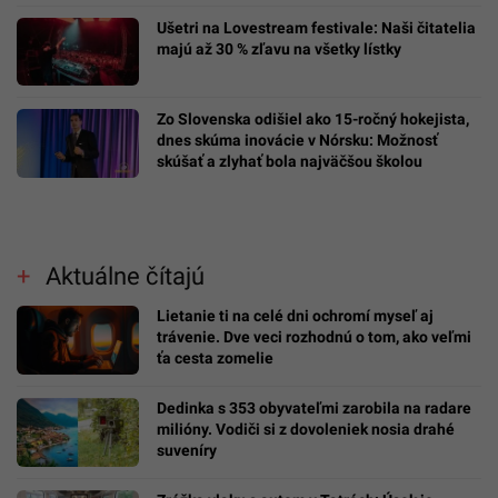
Ušetri na Lovestream festivale: Naši čitatelia
majú až 30 % zľavu na všetky lístky
Zo Slovenska odišiel ako 15-ročný hokejista,
dnes skúma inovácie v Nórsku: Možnosť
skúšať a zlyhať bola najväčšou školou
Aktuálne čítajú
Lietanie ti na celé dni ochromí myseľ aj
trávenie. Dve veci rozhodnú o tom, ako veľmi
ťa cesta zomelie
Dedinka s 353 obyvateľmi zarobila na radare
milióny. Vodiči si z dovoleniek nosia drahé
suveníry