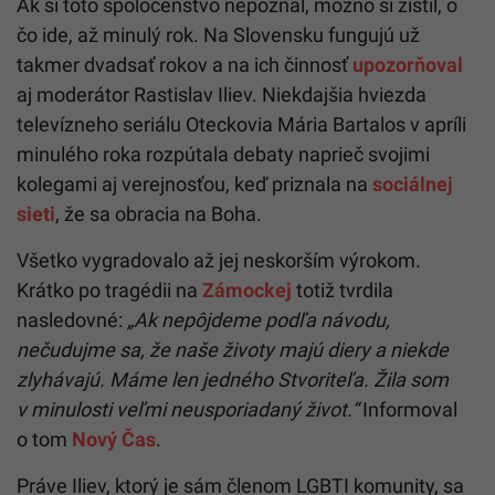
Ak si toto spoločenstvo nepoznal, možno si zistil, o
čo ide, až minulý rok. Na Slovensku fungujú už
takmer dvadsať rokov a na ich činnosť
upozorňoval
aj moderátor Rastislav Iliev. Niekdajšia hviezda
televízneho seriálu Oteckovia Mária Bartalos v apríli
minulého roka rozpútala debaty naprieč svojimi
kolegami aj verejnosťou, keď priznala na
sociálnej
sieti
, že sa obracia na Boha.
Všetko vygradovalo až jej neskorším výrokom.
Krátko po tragédii na
Zámockej
totiž tvrdila
nasledovné:
„Ak nepôjdeme podľa návodu,
nečudujme sa, že naše životy majú diery a niekde
zlyhávajú. Máme len jedného Stvoriteľa. Žila som
v minulosti veľmi neusporiadaný život.“
Informoval
o tom
Nový Čas
.
Práve Iliev, ktorý je sám členom LGBTI komunity, sa