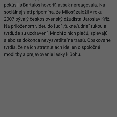
pokúsil s Bartalos hovoriť, avšak nereagovala. Na
sociálnej sieti pripomína, že Milosť založil v roku
2007 bývalý československý džudista Jaroslav Kříž.
Na priloženom videu do ľudí „ťukne/udrie“ rukou a
tvrdí, že sú uzdravení. Mnohí z nich plačú, spievajú
alebo sa dokonca nevysvetliteľne trasú. Opakovane
tvrdia, že na ich stretnutiach ide len o spoločné
modlitby a prejavovanie lásky k Bohu.