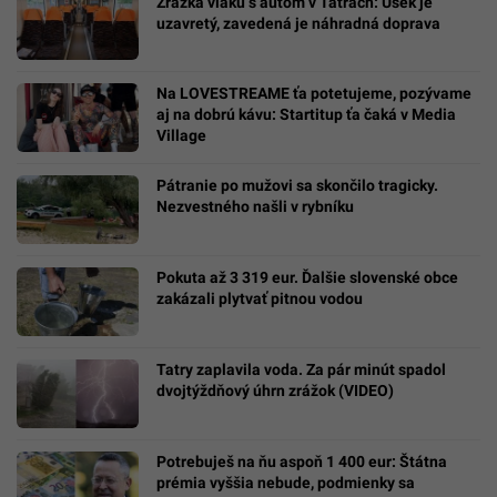
Zrážka vlaku s autom v Tatrách: Úsek je
uzavretý, zavedená je náhradná doprava
Na LOVESTREAME ťa potetujeme, pozývame
aj na dobrú kávu: Startitup ťa čaká v Media
Village
Pátranie po mužovi sa skončilo tragicky.
Nezvestného našli v rybníku
Pokuta až 3 319 eur. Ďalšie slovenské obce
zakázali plytvať pitnou vodou
Tatry zaplavila voda. Za pár minút spadol
dvojtýždňový úhrn zrážok (VIDEO)
Potrebuješ na ňu aspoň 1 400 eur: Štátna
prémia vyššia nebude, podmienky sa