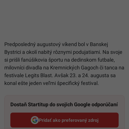
Predposledný augustový víkend bol v Banskej
Bystrici a okolí nabitý rôznymi podujatiami. Na svoje
si prišli fanúšikovia športu na dedinskom futbale,
milovníci divadla na Kremnických Gagoch či tanca na
festivale Legits Blast. Avšak 23. a 24. augusta sa
konal ešte jeden veľmi špecifický festival.
Dostaň Startitup do svojich Google odporúčaní
Pridať ako preferovaný zdroj
Startitup, odkaz sa otvorí v n