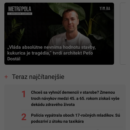
„Vláda absolútne nevníma hodnotu stavby,
kukurica je tragédia,” tvrdí architekt Peťo
Dostál
Teraz najčítanejšie
Chceš sa vyhnúť demencii v starobe? Zmenou
troch návykov medzi 45. a 65. rokom získaš vyše
dekádu zdravého života
Polícia vypátrala oboch 17-ročných mladíkov. Sú
podozriví z útoku na taxikára