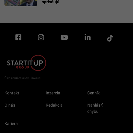
sprísňujú
Člen združenia IAB Slovakia
Kontakt
Inzercia
Cenník
O nás
Redakcia
Nahlásiť
chybu
Kariéra