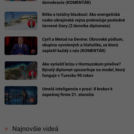
demokracie (KOMENTÁR)
Bitka o totálny blackout: Ako energetická
rusko-ukrajinská vojna prekračuje posledné
červené čiary (Z denníka diplomata)
Cyril a Metod na Devíne: Obrovské pódium,
skupina vyvolených a hlaholika, za ktorú
zaplatil každý z nás (KOMENTÁR)
Ako vyriešiť krízu v Hormuzskom prielive?
Bývalý diplomat upozorňuje na model, ktorý
funguje v Turecku 90 rokov
Umelá inteligencia v praxi: 8 krokov k
úspešnej firme 21. storočia
Najnovšie videá