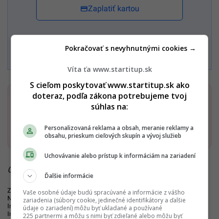
Zaplatiť kartou
Súhlasím s
Podmienkami ochrany súkromia
,
Podmienkami
Pokračovať s nevyhnutnými cookies →
používania
,
Všeobecnými obchodnými podmienkami
a
Podmienkami TrustPay.
Víta ťa www.startitup.sk
S cieľom poskytovať www.startitup.sk ako
doteraz, podľa zákona potrebujeme tvoj
Dostaň Startitup do svojich Google odporúčaní
súhlas na:
Pridať ako preferovaný zdroj
Personalizovaná reklama a obsah, meranie reklamy a
Startitup, odkaz sa otvorí v n
obsahu, prieskum cieľových skupín a vývoj služieb
Uchovávanie alebo prístup k informáciám na zariadení
Čítaj viac z kategórie:
Názory a komentáre
Ďalšie informácie
Zdroje:
Instagram/rastoiliev
,
Instagram/maria.bartalos
,
Archív Startitup
,
Vaše osobné údaje budú spracúvané a informácie z vášho
Nový Čas
,
YouTube
,
Instagram/nataliapazicka
,
Refresher
,
zariadenia (súbory cookie, jedinečné identifikátory a ďalšie
Instagram/krestanske_spolocenstvo
,
Instagram/michellecoffee_zv
,
údaje o zariadení) môžu byť ukladané a používané
Instagram/burgertownsk
,
Pre srdce
,
One Way Fest
,
Refresher
,
225 partnermi a môžu s nimi byť zdieľané alebo môžu byť