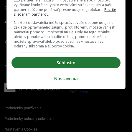
225 partnermi a môžu s nimi byť zdieľané alebo môžu byť
využívané konkrétne týmito webovými stránkami. My a naši
Spravovať notifikácie
partneri môžeme používať presné údaje o geolokácii.
Pozrite
si zoznam partnerov.
Zrušiť predplatné
Niektorí dodávatelia môžu spracúvať vaše osobné údaje na
základe oprávneného záujmu, proti ktorému môžete vzniesť
námietku pomocou možností nižšie. Dole na tejto stránke
alebo v ponuke webu nájdite odkaz, pomocou ktorého
môžete spravovať alebo odvolať súhlas v nastaveniach
Startitup.sk
Fontech.sk
Odzadu.sk
ochrany súkromia a súborov cookie.
Interez.sk
Emefka.sk
Receptik.sk
Súhlasím
Femm.sk
Nastavenia
Podmienky používania
Podmienky ochrany súkromia
Nastavenia Cookies