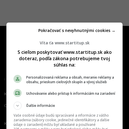
Pokračovať s nevyhnutnými cookies →
Víta ťa www.startitup.sk
S cieľom poskytovať www.startitup.sk ako
doteraz, podľa zákona potrebujeme tvoj
súhlas na:
Personalizovaná reklama a obsah, meranie reklamy a
Člen združenia IAB Slovakia
obsahu, prieskum cieľových skupín a vývoj služieb
Uchovávanie alebo prístup k informáciám na zariadení
Kontakt
Inzercia
Cenník
Ďalšie informácie
O nás
Redakcia
Nahlásiť
chybu
Vaše osobné údaje budú spracúvané a informácie z vášho
zariadenia (súbory cookie, jedinečné identifikátory a ďalšie
Kariéra
údaje o zariadení) môžu byť ukladané a používané