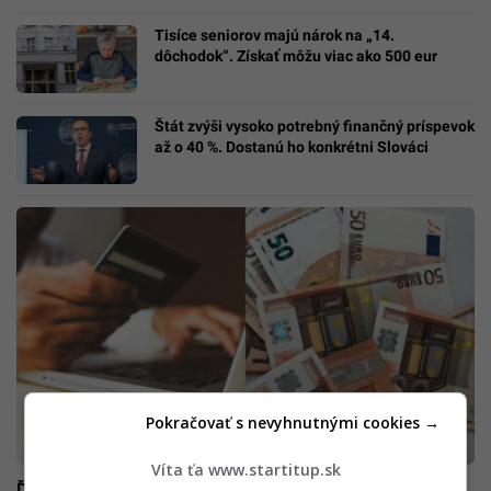
Tisíce seniorov majú nárok na „14.
dôchodok“. Získať môžu viac ako 500 eur
Štát zvýši vysoko potrebný finančný príspevok
až o 40 %. Dostanú ho konkrétni Slováci
Pokračovať s nevyhnutnými cookies →
Víta ťa www.startitup.sk
Ďalšia banka na Slovensku zmení úrokové sadzby. Podľa