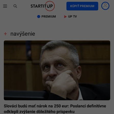
KÚPIŤ PREMIUM
PREMIUM
UP TV
navýšenie
Slováci budú mať nárok na 250 eur: Poslanci definitívne
odklepli zvýšenie dôležitého príspevku