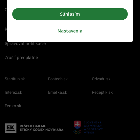
O nás
Redakcia
Nahlásiť
Súhlasím
chybu
Kariéra
Nastavenia
Spravovať notifikácie
Zrušiť predplatné
Startitup.sk
Fontech.sk
Odzadu.sk
Interez.sk
Emefka.sk
Receptik.sk
Femm.sk