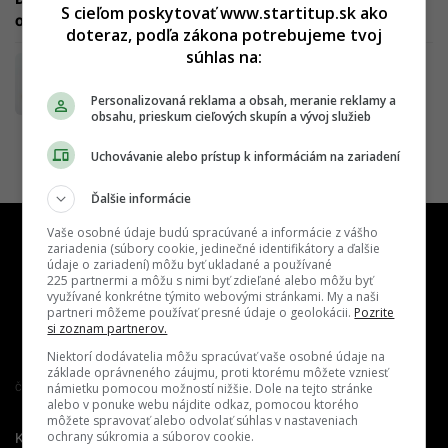
S cieľom poskytovať www.startitup.sk ako
odborníka bude tento trend pokračovať
doteraz, podľa zákona potrebujeme tvoj
súhlas na:
Minimálna mzda sa v roku 2022 zvýši. Jej
výšku riadi automat, ktorý sa riadi jedným
Personalizovaná reklama a obsah, meranie reklamy a
pravidlom
obsahu, prieskum cieľových skupín a vývoj služieb
Uchovávanie alebo prístup k informáciám na zariadení
Ďalšie informácie
Vaše osobné údaje budú spracúvané a informácie z vášho
zariadenia (súbory cookie, jedinečné identifikátory a ďalšie
údaje o zariadení) môžu byť ukladané a používané
225 partnermi a môžu s nimi byť zdieľané alebo môžu byť
využívané konkrétne týmito webovými stránkami. My a naši
partneri môžeme používať presné údaje o geolokácii.
Pozrite
si zoznam partnerov.
Niektorí dodávatelia môžu spracúvať vaše osobné údaje na
základe oprávneného záujmu, proti ktorému môžete vzniesť
námietku pomocou možností nižšie. Dole na tejto stránke
Člen združenia IAB Slovakia
alebo v ponuke webu nájdite odkaz, pomocou ktorého
môžete spravovať alebo odvolať súhlas v nastaveniach
ochrany súkromia a súborov cookie.
Kontakt
Inzercia
Cenník