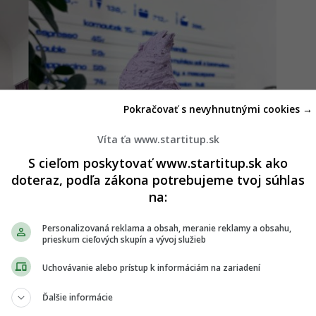
Pokračovať s nevyhnutnými cookies →
Víta ťa www.startitup.sk
S cieľom poskytovať www.startitup.sk ako
doteraz, podľa zákona potrebujeme tvoj súhlas
na:
Personalizovaná reklama a obsah, meranie reklamy a obsahu,
prieskum cieľových skupín a vývoj služieb
Uchovávanie alebo prístup k informáciám na zariadení
m: Jakub vo svojej zmrzlinárni preinvestoval už
Ďalšie informácie