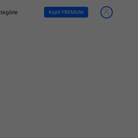
tegórie
Kúpiť PREMIUM