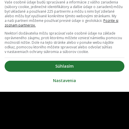
Vaše osobné údaje budú spracúvané a informácie z vášho zariadenia
(súbory cookie, jedinečné identifikátory a ďalšie údaje o zariadení) môžu
byť ukladané a používané 225 partnermi a môžu s nimi byť zdieľané
alebo môžu byť využívané konkrétne týmito webovými stránkami. My
a naši partneri môžeme používať presné údaje o geolokácii.
Pozrite si
zoznam partnerov.
Niektorí dodávatelia môžu spracúvať vaše osobné údaje na základe
oprávneného záujmu, proti ktorému môžete vzniesť námietku pomocou
možností nižšie. Dole na tejto stránke alebo v ponuke webu nájdite
odkaz, pomocou ktorého môžete spravovať alebo odvolať súhlas
v nastaveniach ochrany súkromia a súborov cookie.
O nás
Redakcia
Súhlasím
ovať notifikácie
Zrušiť predplatné
Nastavenia