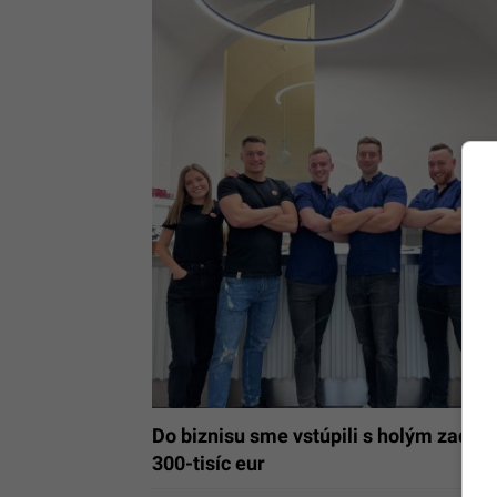
Do biznisu sme vstúpili s holým zadko
300-tisíc eur