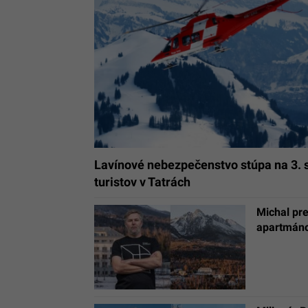
Lavínové nebezpečenstvo stúpa na 3. s
turistov v Tatrách
Michal pr
apartmáno