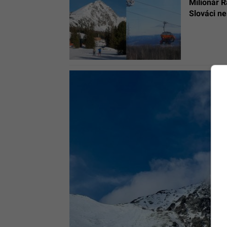
Milionár R
Slováci ne