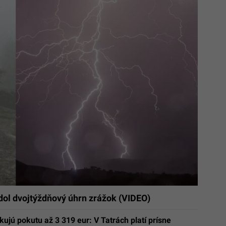
adol dvojtýždňový úhrn zrážok (VIDEO)
skujú pokutu až 3 319 eur: V Tatrách platí prísne