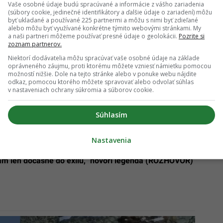
Vaše osobné údaje budú spracúvané a informácie z vášho zariadenia
(súbory cookie, jedinečné identifikátory a ďalšie údaje o zariadení) môžu
byť ukladané a používané 225 partnermi a môžu s nimi byť zdieľané
alebo môžu byť využívané konkrétne týmito webovými stránkami. My
a naši partneri môžeme používať presné údaje o geolokácii.
Pozrite si
zoznam partnerov.
vyšuje. Horskí záchranári vyhlásili 3. stupeň
Niektorí dodávatelia môžu spracúvať vaše osobné údaje na základe
oprávneného záujmu, proti ktorému môžete vzniesť námietku pomocou
možností nižšie. Dole na tejto stránke alebo v ponuke webu nájdite
zatvoria známe horské chaty. Turisti budú mať nulové
odkaz, pomocou ktorého môžete spravovať alebo odvolať súhlas
arujú záchranári
v nastaveniach ochrany súkromia a súborov cookie.
Súhlasím
Nastavenia
ánek opustil Chatu pod Rysmi po 48 rokoch.
m len dočasne do exilu,“ hovorí legenda (ROZHOVOR)