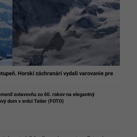
tupeň. Horskí záchranári vydali varovanie pre
emenil zotavovňu zo 60. rokov na elegantný
vý dom v srdci Tatier (FOTO)