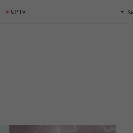
UP TV
Ka