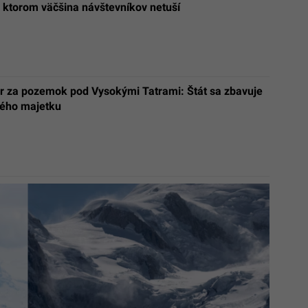
o ktorom väčšina návštevníkov netuší
ur za pozemok pod Vysokými Tatrami: Štát sa zbavuje
ého majetku