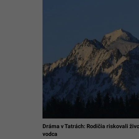
Dráma v Tatrách: Rodičia riskovali živ
vodca