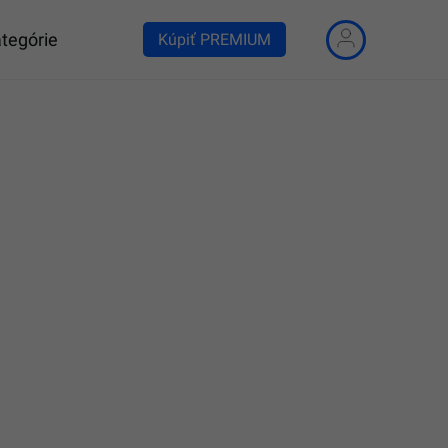
tegórie
Kúpiť PREMIUM