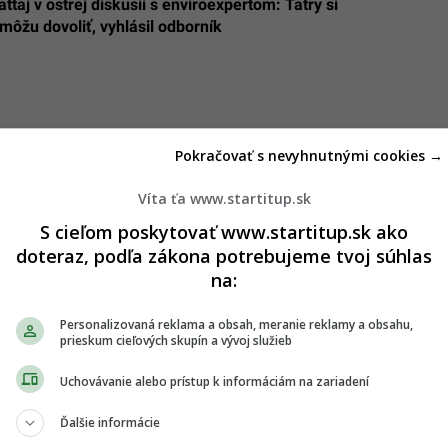
attaj v ostrej diskusii s enviroexpertom: Tatry si
môžu dovoliť, vyhlásil odborník
Pokračovať s nevyhnutnými cookies →
Víta ťa www.startitup.sk
S cieľom poskytovať www.startitup.sk ako
doteraz, podľa zákona potrebujeme tvoj súhlas
na:
Personalizovaná reklama a obsah, meranie reklamy a obsahu,
prieskum cieľových skupín a vývoj služieb
Uchovávanie alebo prístup k informáciám na zariadení
Ďalšie informácie