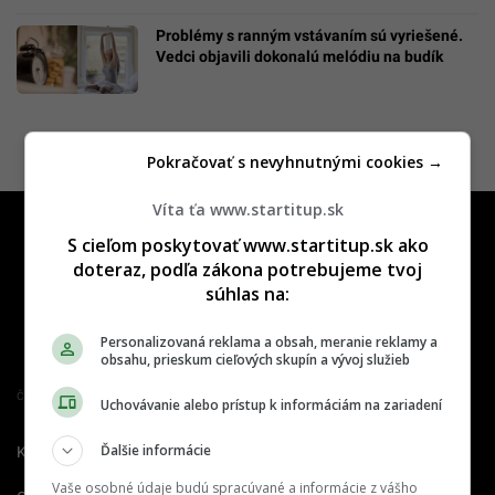
Problémy s ranným vstávaním sú vyriešené.
Vedci objavili dokonalú melódiu na budík
Pokračovať s nevyhnutnými cookies →
Víta ťa www.startitup.sk
S cieľom poskytovať www.startitup.sk ako
doteraz, podľa zákona potrebujeme tvoj
súhlas na:
Personalizovaná reklama a obsah, meranie reklamy a
obsahu, prieskum cieľových skupín a vývoj služieb
Člen združenia IAB Slovakia
Uchovávanie alebo prístup k informáciám na zariadení
Ďalšie informácie
Kontakt
Inzercia
Cenník
Vaše osobné údaje budú spracúvané a informácie z vášho