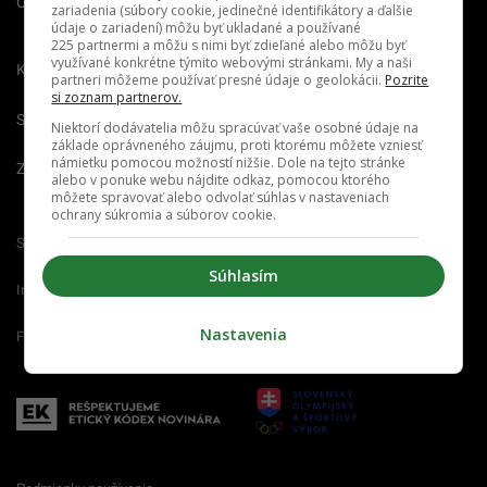
O nás
Redakcia
Nahlásiť
zariadenia (súbory cookie, jedinečné identifikátory a ďalšie
chybu
údaje o zariadení) môžu byť ukladané a používané
225 partnermi a môžu s nimi byť zdieľané alebo môžu byť
využívané konkrétne týmito webovými stránkami. My a naši
Kariéra
partneri môžeme používať presné údaje o geolokácii.
Pozrite
si zoznam partnerov.
Spravovať notifikácie
Niektorí dodávatelia môžu spracúvať vaše osobné údaje na
základe oprávneného záujmu, proti ktorému môžete vzniesť
námietku pomocou možností nižšie. Dole na tejto stránke
Zrušiť predplatné
alebo v ponuke webu nájdite odkaz, pomocou ktorého
môžete spravovať alebo odvolať súhlas v nastaveniach
ochrany súkromia a súborov cookie.
Startitup.sk
Fontech.sk
Odzadu.sk
Súhlasím
Interez.sk
Emefka.sk
Receptik.sk
Nastavenia
Femm.sk