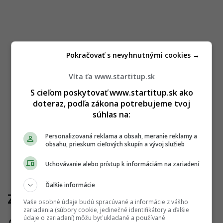
Pokračovať s nevyhnutnými cookies →
Víta ťa www.startitup.sk
S cieľom poskytovať www.startitup.sk ako
doteraz, podľa zákona potrebujeme tvoj
súhlas na:
Personalizovaná reklama a obsah, meranie reklamy a
obsahu, prieskum cieľových skupín a vývoj služieb
Uchovávanie alebo prístup k informáciám na zariadení
Ďalšie informácie
Zvýšený cholesterol
Vaše osobné údaje budú spracúvané a informácie z vášho
zariadenia (súbory cookie, jedinečné identifikátory a ďalšie
údaje o zariadení) môžu byť ukladané a používané
Ako odborníci píšu v
publikácii
, najnovšie dôkazy