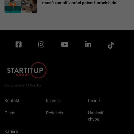
musíš zmeniť v práci počas horúcich dní
Člen združenia IAB Slovakia
Kontakt
Inzercia
Cenník
O nás
Redakcia
Nahlásiť
chybu
Kariéra