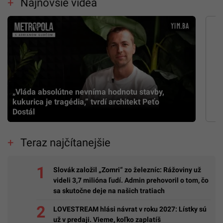
Najnovšie videá
„Vláda absolútne nevníma hodnotu stavby,
kukurica je tragédia,” tvrdí architekt Peťo
Dostál
Teraz najčítanejšie
Slovák založil „Zomri“ zo železníc: Rážoviny už
videli 3,7 milióna ľudí. Admin prehovoril o tom, čo
sa skutočne deje na našich tratiach
LOVESTREAM hlási návrat v roku 2027: Lístky sú
už v predaji. Vieme, koľko zaplatíš