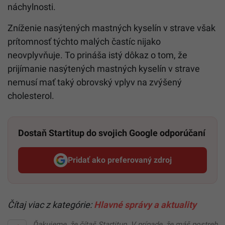
náchylnosti.
Zníženie nasýtených mastných kyselín v strave však
prítomnosť týchto malých častíc nijako
neovplyvňuje. To prináša istý dôkaz o tom, že
prijímanie nasýtených mastných kyselín v strave
nemusí mať taký obrovský vplyv na zvýšený
cholesterol.
Dostaň Startitup do svojich Google odporúčaní
Pridať ako preferovaný zdroj
Startitup, odkaz sa otvorí v n
Čítaj viac z kategórie:
Hlavné správy a aktuality
Ďakujeme, že čítaš Startitup. V prípade, že máš postreh