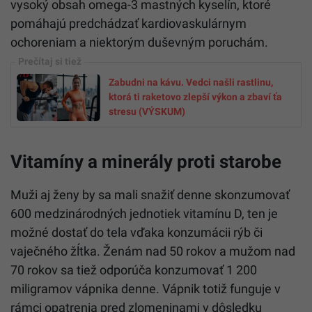
vysoký obsah omega-3 mastných kyselín, ktoré
pomáhajú predchádzať kardiovaskulárnym
ochoreniam a niektorým duševným poruchám.
Zabudni na kávu. Vedci našli rastlinu,
ktorá ti raketovo zlepší výkon a zbaví ťa
stresu (VÝSKUM)
Vitamíny a minerály proti starobe
Muži aj ženy by sa mali snažiť denne skonzumovať
600 medzinárodných jednotiek vitamínu D, ten je
možné dostať do tela vďaka konzumácii rýb či
vaječného žĺtka. Ženám nad 50 rokov a mužom nad
70 rokov sa tiež odporúča konzumovať 1 200
miligramov vápnika denne. Vápnik totiž funguje v
rámci opatrenia pred zlomeninami v dôsledku