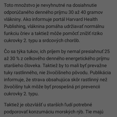
Toto množstvo je nevyhnutné na dosiahnutie
odporúčaného denného príjmu 30 až 40 gramov
vlákniny. Ako informuje portál Harvard Health
Publishing, vláknina pomáha udržiavať normálnu
funkciu čriev a taktiež môže pomôcť znížiť riziko
cukrovky 2. typu a srdcových chorôb.
Čo sa týka tukov, ich príjem by nemal presiahnuť 25
až 30 % z celkového denného energetického príjmu
staršieho človeka. Taktiež by to mali byť prevažne
tuky rastlinného, nie živočíšneho pôvodu. Publikácia
informuje, že strava obsahujúca skôr rastlinný než
živočíšny tuk môže byť prospešná pri prevencii
cukrovky 2. typu.
Taktiež je obzvlášť u starších ľudí potrebné
podporovať konzumáciu morských rýb. Tie majú