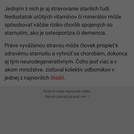
Jedným z nich je aj stravovanie starších ľudí.
Nedostatok určitých vitamínov či minerálov môže
spôsobovať väčšie riziko chorôb spojených so
starnutím, ako je osteoporóza či demencia.
Práve vyváženou stravou môže človek prispieť k
zdravému starnutiu a vyhnúť sa chorobám, dokonca
aj tým neurodegeneratívnym. Čoho jesť viac a v
akom množstve. zisťoval kolektív odborníkov v
jednej z najnovších
štúdií
.
Pozri si naše najnovšie video,
článok pokračuje pod ním ↓