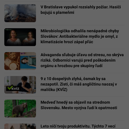
V Bratislave vypukol rozsiahly požiar. Hasiči
bojujú s plameňmi
Mikrobiologička odhalila nenápadné chyby
Slovákov: Antibakteriálne mydlo je omyl, z
klimatizácie hrozí zápal pľúc
Ašvaganda sľubuje úľavu od stresu, no skrýva
riziká. Odborníci varujú pred poškodením
orgánu a hrozbou pre skupiny ľudí
9 z 10 dospelých zlyhá, ôsmak by sa
nezapotil. Zisti, či máš angličtinu naozaj v
malíčku (KVÍZ)
Medveď hnedý sa objavil na strednom
Slovensku. Mesto vyzýva ľudí k opatrnosti
Leto ničí tvoju produktivitu. Týchto 7 vecí