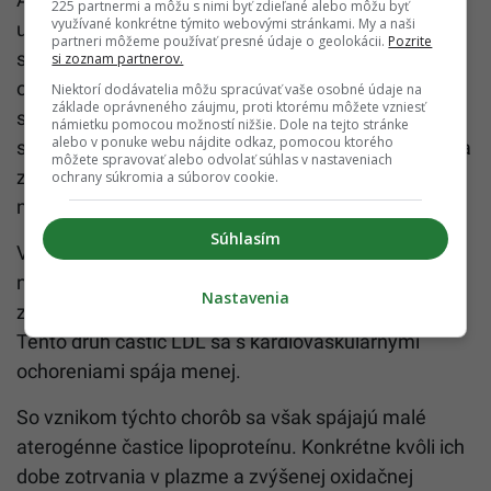
225 partnermi a môžu s nimi byť zdieľané alebo môžu byť
využívané konkrétne týmito webovými stránkami. My a naši
ukazujú, že reakcia organizmu na príjem tukov v
partneri môžeme používať presné údaje o geolokácii.
Pozrite
strave môže byť spôsobená individuálnymi
si zoznam partnerov.
okolnosťami. Taktiež zvýšenie cholesterolu
Niektorí dodávatelia môžu spracúvať vaše osobné údaje na
základe oprávneného záujmu, proti ktorému môžete vzniesť
spôsobené nasýtenými tukmi môže predstavovať
námietku pomocou možností nižšie. Dole na tejto stránke
alebo v ponuke webu nájdite odkaz, pomocou ktorého
skôr normálnu než patologickú odpoveď. Zároveň za
môžete spravovať alebo odvolať súhlas v nastaveniach
zvýšením cholesterolu môžu byť ďalšie faktory,
ochrany súkromia a súborov cookie.
napríklad črevná mikroflóra.
Súhlasím
Vedecká publikácia informuje, že zníženie obsahu
nasýtených mastných kyselín v strave primárne
Nastavenia
znižuje veľké častice lipoproteínu s nízkou hustotou.
Tento druh častíc LDL sa s kardiovaskulárnymi
ochoreniami spája menej.
So vznikom týchto chorôb sa však spájajú malé
aterogénne častice lipoproteínu. Konkrétne kvôli ich
dobe zotrvania v plazme a zvýšenej oxidačnej