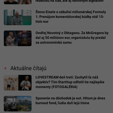
reakciou na tlak, ale aj varovným signálom
Števo Eisele o zákulisí milionárskej Formuly
1: Prenájom komentátorskej búdky stál 15-
tisíc eur
Ondřej Novotný z Oktagonu. Za McGregora by
dal aj 50 miliónov eur, organizáciu by predal
za astronomickú sumu
Aktuálne čítajú
LOVESTREAM deň tretí: Zachytil ťa náš
objektív? Tím Startitup odfotil tie najlepšie
momenty (FOTOGALÉRIA)
Sporenie na dôchodok je out. Hitom je dnes
burnout fond, ľudia doň lejú tisíce