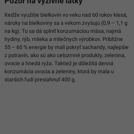
Pozor na výživné látky
Keďže využitie bielkovín vo veku nad 60 rokov klesá,
nároky na bielkoviny sa s vekom zvyšujú (0,9 – 1,1 g
na kg). To sa dá splniť konzumáciou mäsa, najmä
hydiny, rýb, mlieka a mliečnych výrobkov. Približne
55 – 60 % energie by mali pokryť sacharidy, najlepšie
z potravín, ako sú ako celozrnné produkty, zelenina,
ovocie a hnedá ryža. Taktiež je dôležitá denná
konzumácia ovocia a zeleniny, ktorá by mala u
starších ľudí presiahnuť 400 g.