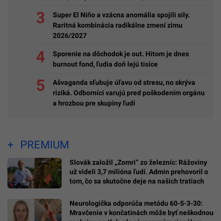
Super El Niño a vzácna anomália spojili sily.
Raritná kombinácia radikálne zmení zimu
2026/2027
Sporenie na dôchodok je out. Hitom je dnes
burnout fond, ľudia doň lejú tisíce
Ašvaganda sľubuje úľavu od stresu, no skrýva
riziká. Odborníci varujú pred poškodením orgánu
a hrozbou pre skupiny ľudí
PREMIUM
Slovák založil „Zomri“ zo železníc: Rážoviny
už videli 3,7 milióna ľudí. Admin prehovoril o
tom, čo sa skutočne deje na našich tratiach
Neurologička odporúča metódu 60-5-3-30:
Mravčenie v končatinách môže byť neškodnou