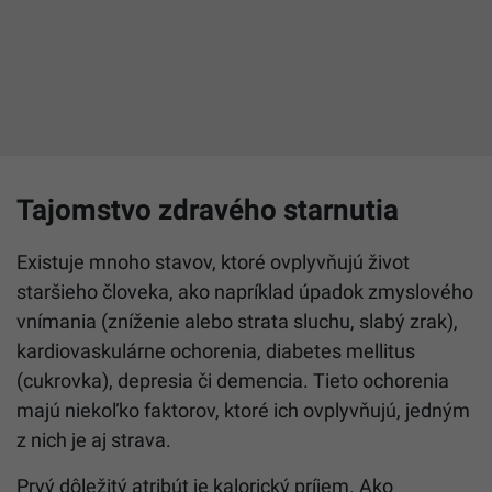
Tajomstvo zdravého starnutia
Existuje mnoho stavov, ktoré ovplyvňujú život
staršieho človeka, ako napríklad úpadok zmyslového
vnímania (zníženie alebo strata sluchu, slabý zrak),
kardiovaskulárne ochorenia, diabetes mellitus
(cukrovka), depresia či demencia. Tieto ochorenia
majú niekoľko faktorov, ktoré ich ovplyvňujú, jedným
z nich je aj strava.
Prvý dôležitý atribút je kalorický príjem. Ako