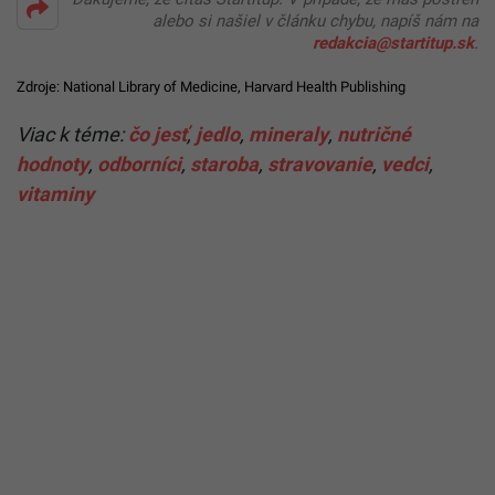
alebo si našiel v článku chybu, napíš nám na
redakcia@startitup.sk
.
Zdroje:
National Library of Medicine
,
Harvard Health Publishing
Viac k téme:
čo jesť
,
jedlo
,
mineraly
,
nutričné
hodnoty
,
odborníci
,
staroba
,
stravovanie
,
vedci
,
vitaminy