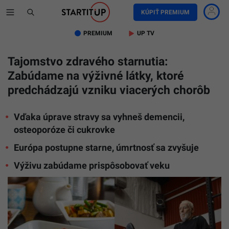
KÚPIŤ PREMIUM
PREMIUM
UP TV
Tajomstvo zdravého starnutia:
Zabúdame na výživné látky, ktoré
predchádzajú vzniku viacerých chorôb
Vďaka úprave stravy sa vyhneš demencii,
osteoporóze či cukrovke
Európa postupne starne, úmrtnosť sa zvyšuje
Výživu zabúdame prispôsobovať veku