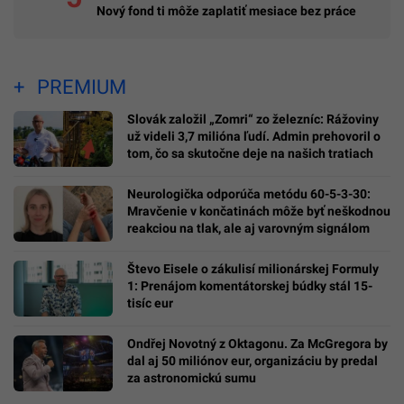
Nový fond ti môže zaplatiť mesiace bez práce
PREMIUM
Slovák založil „Zomri“ zo železníc: Rážoviny
už videli 3,7 milióna ľudí. Admin prehovoril o
tom, čo sa skutočne deje na našich tratiach
Neurologička odporúča metódu 60-5-3-30:
Mravčenie v končatinách môže byť neškodnou
reakciou na tlak, ale aj varovným signálom
Števo Eisele o zákulisí milionárskej Formuly
1: Prenájom komentátorskej búdky stál 15-
tisíc eur
Ondřej Novotný z Oktagonu. Za McGregora by
dal aj 50 miliónov eur, organizáciu by predal
za astronomickú sumu