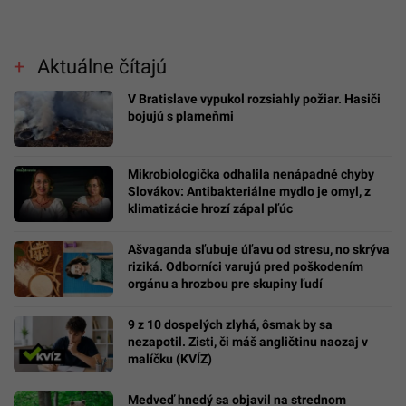
Aktuálne čítajú
V Bratislave vypukol rozsiahly požiar. Hasiči
bojujú s plameňmi
Mikrobiologička odhalila nenápadné chyby
Slovákov: Antibakteriálne mydlo je omyl, z
klimatizácie hrozí zápal pľúc
Ašvaganda sľubuje úľavu od stresu, no skrýva
riziká. Odborníci varujú pred poškodením
orgánu a hrozbou pre skupiny ľudí
9 z 10 dospelých zlyhá, ôsmak by sa
nezapotil. Zisti, či máš angličtinu naozaj v
malíčku (KVÍZ)
Medveď hnedý sa objavil na strednom