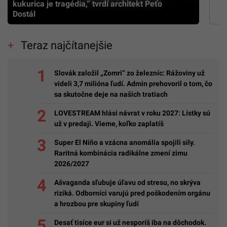
kukurica je tragédia,” tvrdí architekt Peťo
Dostál
Teraz najčítanejšie
Slovák založil „Zomri“ zo železníc: Rážoviny už
videli 3,7 milióna ľudí. Admin prehovoril o tom, čo
sa skutočne deje na našich tratiach
LOVESTREAM hlási návrat v roku 2027: Lístky sú
už v predaji. Vieme, koľko zaplatíš
Super El Niño a vzácna anomália spojili sily.
Raritná kombinácia radikálne zmení zimu
2026/2027
Ašvaganda sľubuje úľavu od stresu, no skrýva
riziká. Odborníci varujú pred poškodením orgánu
a hrozbou pre skupiny ľudí
Desať tisíce eur si už nesporíš iba na dôchodok.