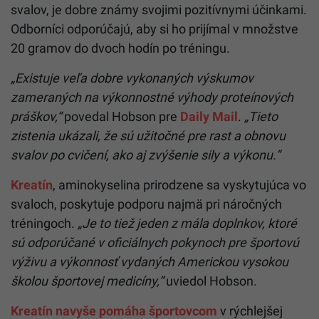
svalov, je dobre známy svojimi pozitívnymi účinkami.
Odborníci odporúčajú, aby si ho prijímal v množstve
20 gramov do dvoch hodín po tréningu.
„Existuje veľa dobre vykonaných výskumov
zameraných na výkonnostné výhody proteínových
práškov,“
povedal Hobson pre
Daily Mail
.
„Tieto
zistenia ukázali, že sú užitočné pre rast a obnovu
svalov po cvičení, ako aj zvýšenie sily a výkonu.“
Kreatín
, aminokyselina prirodzene sa vyskytujúca vo
svaloch, poskytuje podporu najmä pri náročných
tréningoch.
„Je to tiež jeden z mála doplnkov, ktoré
sú odporúčané v oficiálnych pokynoch pre športovú
výživu a výkonnosť vydaných Americkou vysokou
školou športovej medicíny,“
uviedol Hobson.
Kreatín navyše pomáha športovcom
v rýchlejšej