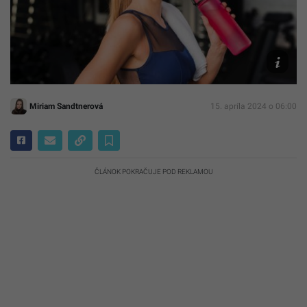
freepik
Miriam Sandtnerová
15. apríla 2024 o 06:00
ČLÁNOK POKRAČUJE POD REKLAMOU