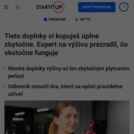
KÚPIŤ PREMIUM
PREMIUM
UP TV
Tieto doplnky si kupuješ úplne
zbytočne. Expert na výživu prezradil, čo
skutočne funguje
Mnohé doplnky výživy sú len zbytočným plytvaním
peňazí
Odborník označil dva, ktoré sa oplatí pravidelne
užívať