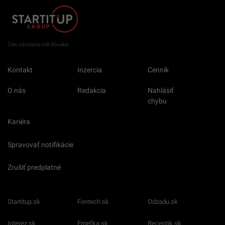
Člen združenia IAB Slovakia
Kontakt
Inzercia
Cenník
O nás
Redakcia
Nahlásiť
chybu
Kariéra
Spravovať notifikácie
Zrušiť predplatné
Startitup.sk
Fontech.sk
Odzadu.sk
Interez.sk
Emefka.sk
Receptik.sk