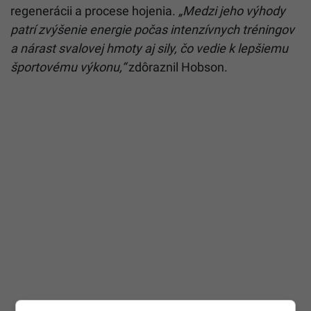
regenerácii a procese hojenia.
„Medzi jeho výhody
patrí zvýšenie energie počas intenzívnych tréningov
a nárast svalovej hmoty aj sily, čo vedie k lepšiemu
športovému výkonu,“
zdôraznil Hobson.