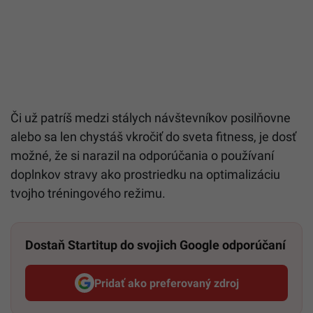
Či už patríš medzi stálych návštevníkov posilňovne
alebo sa len chystáš vkročiť do sveta fitness, je dosť
možné, že si narazil na odporúčania o používaní
doplnkov stravy ako prostriedku na optimalizáciu
tvojho tréningového režimu.
Dostaň Startitup do svojich Google odporúčaní
Pridať ako preferovaný zdroj
Startitup, odkaz sa otvorí v n