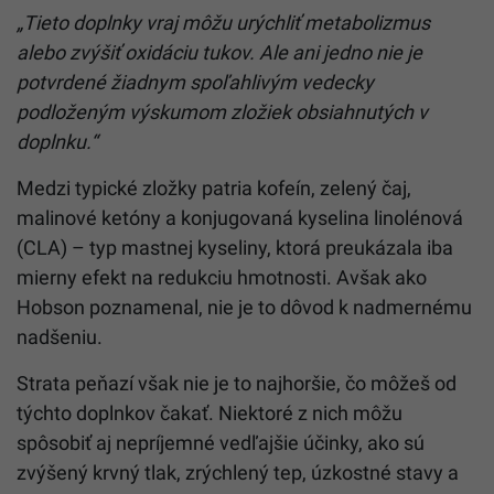
„Tieto doplnky vraj môžu urýchliť metabolizmus
alebo zvýšiť oxidáciu tukov. Ale ani jedno nie je
potvrdené žiadnym spoľahlivým vedecky
podloženým výskumom zložiek obsiahnutých v
doplnku.“
Medzi typické zložky patria kofeín, zelený čaj,
malinové ketóny a konjugovaná kyselina linolénová
(CLA) – typ mastnej kyseliny, ktorá preukázala iba
mierny efekt na redukciu hmotnosti. Avšak ako
Hobson poznamenal, nie je to dôvod k nadmernému
nadšeniu.
Strata peňazí však nie je to najhoršie, čo môžeš od
týchto doplnkov čakať. Niektoré z nich môžu
spôsobiť aj nepríjemné vedľajšie účinky, ako sú
zvýšený krvný tlak, zrýchlený tep, úzkostné stavy a