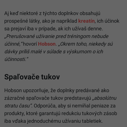
Aj keď niektoré z týchto doplnkov obsahujú
prospešné látky, ako je napríklad
kreatín
, ich účinok
sa prejaví iba v prípade, ak ich užívaš denne.
„Prerušované užívanie pred tréningom nebude
účinné,“
hovorí
Hobson
.
„Okrem toho, niekedy sú
dávky príliš malé v súlade s výskumom o ich
účinnosti.“
Spaľovače tukov
Hobson upozorňuje, že doplnky predávané ako
zázračné spaľovače tukov predstavujú
„absolútnu
stratu času“.
Odporúča, aby si nemíňal peniaze za
produkty, ktoré garantujú redukciu tukových zásob
iba vďaka jednoduchému užívaniu tabletiek.