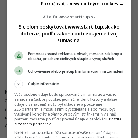
Pokračovať s nevyhnutnými cookies →
Víta ťa www.startitup.sk
S cieľom poskytovať www.startitup.sk ako
doteraz, podľa zákona potrebujeme tvoj
súhlas na:
Personalizovaná reklama a obsah, meranie reklamy a
obsahu, prieskum cieľových skupín a vývoj služieb
Uchovávanie alebo prístup k informáciám na zariadení
Ďalšie informácie
Na záver dodal:
„Napriek rozšíreným mýtom bol
Vaše osobné údaje budú spracúvané a informácie z vášho
zariadenia (súbory cookie, jedinečné identifikátory a ďalšie
tento doplnok preukázateľne bezpečný aj pri
údaje o zariadení) môžu byť ukladané a používané
nepretržitom užívaní po dobu piatich rokov. Je však
225 partnermi a môžu s nimi byť zdieľané alebo môžu byť
využívané konkrétne týmito webovými stránkami. My a naši
dôležité konzumovať ho denne, aby ste dosiahli
partneri môžeme používať presné údaje o geolokácii.
Pozrite
si zoznam partnerov.
maximálny účinok kreatínu.“
Niektorí dodávatelia môžu spracúvať vaše osobné údaje na
základe oprávneného záujmu, proti ktorému môžete vzniesť