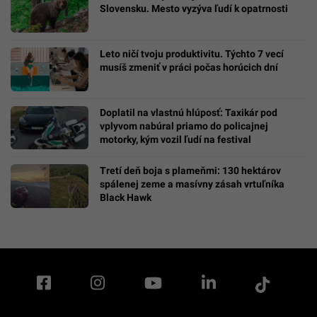
Slovensku. Mesto vyzýva ľudí k opatrnosti
Leto ničí tvoju produktivitu. Týchto 7 vecí
musíš zmeniť v práci počas horúcich dní
Doplatil na vlastnú hlúposť: Taxikár pod
vplyvom nabúral priamo do policajnej
motorky, kým vozil ľudí na festival
Tretí deň boja s plameňmi: 130 hektárov
spálenej zeme a masívny zásah vrtuľníka
Black Hawk