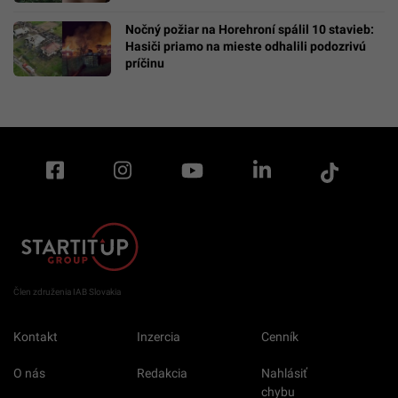
Nočný požiar na Horehroní spálil 10 stavieb:
Hasiči priamo na mieste odhalili podozrivú
príčinu
Člen združenia IAB Slovakia
Kontakt
Inzercia
Cenník
O nás
Redakcia
Nahlásiť
chybu