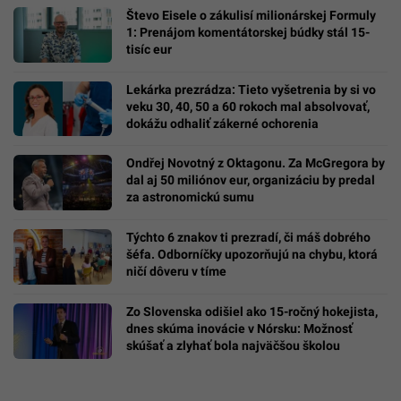
Števo Eisele o zákulisí milionárskej Formuly
1: Prenájom komentátorskej búdky stál 15-
tisíc eur
Lekárka prezrádza: Tieto vyšetrenia by si vo
veku 30, 40, 50 a 60 rokoch mal absolvovať,
dokážu odhaliť zákerné ochorenia
Ondřej Novotný z Oktagonu. Za McGregora by
dal aj 50 miliónov eur, organizáciu by predal
za astronomickú sumu
Týchto 6 znakov ti prezradí, či máš dobrého
šéfa. Odborníčky upozorňujú na chybu, ktorá
ničí dôveru v tíme
Zo Slovenska odišiel ako 15-ročný hokejista,
dnes skúma inovácie v Nórsku: Možnosť
skúšať a zlyhať bola najväčšou školou