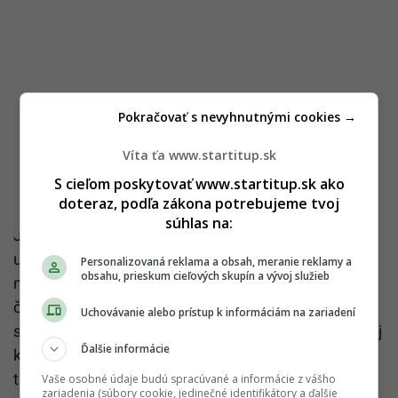
Pokračovať s nevyhnutnými cookies →
Víta ťa www.startitup.sk
S cieľom poskytovať www.startitup.sk ako
doteraz, podľa zákona potrebujeme tvoj
súhlas na:
Jej dezerty sú nielen lahodné, ale sú aj vizuálnymi
umeleckými dielami, ktoré často obsahujú
Personalizovaná reklama a obsah, meranie reklamy a
obsahu, prieskum cieľových skupín a vývoj služieb
netradičné chute. Ak si tu dáš dezert Madagaskar s
čokoládovým korpusom a praline vrstvou, zažiješ
Uchovávanie alebo prístup k informáciám na zariadení
skutočne výnimočný chuťový zážitok. Vďaka vysokej
Ďalšie informácie
kvalite a jedinečnému konceptu majú vypredané
takmer každý deň.
Vaše osobné údaje budú spracúvané a informácie z vášho
zariadenia (súbory cookie, jedinečné identifikátory a ďalšie