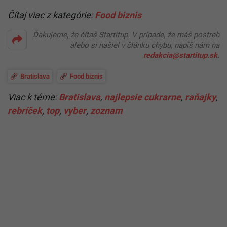
Čítaj viac z kategórie:
Food biznis
Ďakujeme, že čítaš Startitup. V prípade, že máš postreh
alebo si našiel v článku chybu, napíš nám na
redakcia@startitup.sk
.
Bratislava
Food biznis
Viac k téme:
Bratislava
,
najlepsie cukrarne
,
raňajky
,
rebríček
,
top
,
vyber
,
zoznam