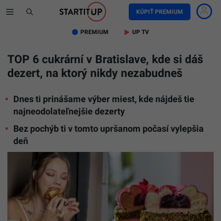
KÚPIŤ PREMIUM
PREMIUM
UP TV
TOP 6 cukrární v Bratislave, kde si dáš
dezert, na ktorý nikdy nezabudneš
Dnes ti prinášame výber miest, kde nájdeš tie
najneodolateľnejšie dezerty
Bez pochýb ti v tomto upršanom počasí vylepšia
deň