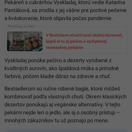
Pekáreň s cukrárňou Vyskladaj, ktorú vedie Katarína
Pantáková, sa zrodila z jej vášne pre poctivé pečenie
a kváskovanie, ktoré objavila počas pandémie.
V Bratislave otvoril novú útulnú kaviareň,
kúpiš si tu aj pečivo z vychytenej
remeselnej pekárne
Vyskladaj ponúka pečivo a dezerty vyrobené z
kvalitných surovín, ako špaldová múka a prírodné
farbivá, pričom kladie dôraz na zdravie a chuť.
Bestsellerom sú ručne robené bagle, ktoré môžeš
kombinovať podľa vlastných chutí. Okrem klasických
dezertov ponúkajú aj vegánske alternatívy. V tejto
pekárni nejde len o jedlo, ale aj o osobný prístup –
mnohých zákazníkov tu už poznajú po mene.