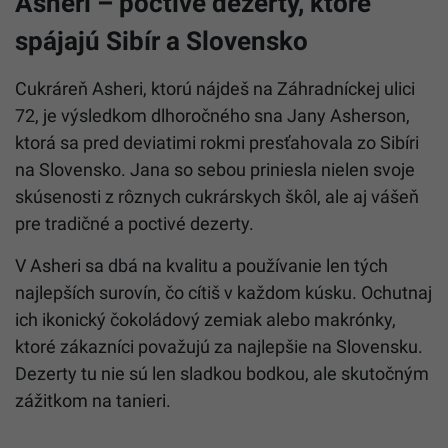
Asheri – poctivé dezerty, ktoré
spájajú Sibír a Slovensko
Cukráreň Asheri, ktorú nájdeš na Záhradníckej ulici
72, je výsledkom dlhoročného sna Jany Asherson,
ktorá sa pred deviatimi rokmi presťahovala zo Sibíri
na Slovensko. Jana so sebou priniesla nielen svoje
skúsenosti z rôznych cukrárskych škôl, ale aj vášeň
pre tradičné a poctivé dezerty.
V Asheri sa dbá na kvalitu a používanie len tých
najlepších surovín, čo cítiš v každom kúsku. Ochutnaj
ich ikonický čokoládový zemiak alebo makrónky,
ktoré zákazníci považujú za najlepšie na Slovensku.
Dezerty tu nie sú len sladkou bodkou, ale skutočným
zážitkom na tanieri.