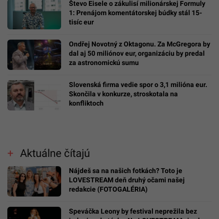
Števo Eisele o zákulisí milionárskej Formuly
1: Prenájom komentátorskej búdky stál 15-
tisíc eur
Ondřej Novotný z Oktagonu. Za McGregora by
dal aj 50 miliónov eur, organizáciu by predal
za astronomickú sumu
Slovenská firma vedie spor o 3,1 milióna eur.
Skončila v konkurze, stroskotala na
konfliktoch
Aktuálne čítajú
Nájdeš sa na našich fotkách? Toto je
LOVESTREAM deň druhý očami našej
redakcie (FOTOGALÉRIA)
Speváčka Leony by festival neprežila bez