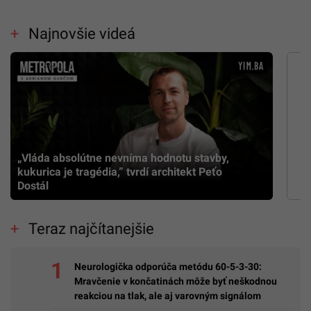
Najnovšie videá
„Vláda absolútne nevníma hodnotu stavby,
kukurica je tragédia,” tvrdí architekt Peťo
Dostál
Teraz najčítanejšie
Neurologička odporúča metódu 60-5-3-30:
Mravčenie v končatinách môže byť neškodnou
reakciou na tlak, ale aj varovným signálom