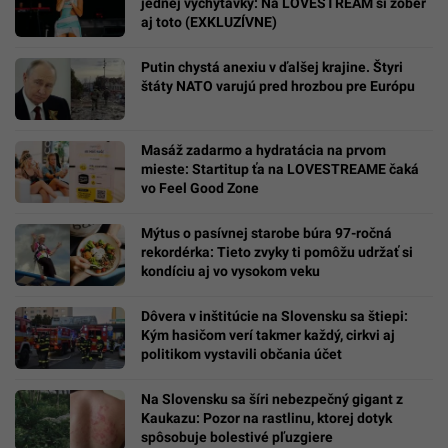
jednej vychytávky: Na LOVESTREAM si zober
aj toto (EXKLUZÍVNE)
Putin chystá anexiu v ďalšej krajine. Štyri
štáty NATO varujú pred hrozbou pre Európu
Masáž zadarmo a hydratácia na prvom
mieste: Startitup ťa na LOVESTREAME čaká
vo Feel Good Zone
Mýtus o pasívnej starobe búra 97-ročná
rekordérka: Tieto zvyky ti pomôžu udržať si
kondíciu aj vo vysokom veku
Dôvera v inštitúcie na Slovensku sa štiepi:
Kým hasičom verí takmer každý, cirkvi aj
politikom vystavili občania účet
Na Slovensku sa šíri nebezpečný gigant z
Kaukazu: Pozor na rastlinu, ktorej dotyk
spôsobuje bolestivé pľuzgiere