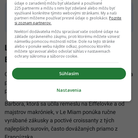
údaje o zariadení) môžu byť ukladané a používané
225 partnermi a môžu s nimi byť zdieľané alebo môžu byť
Adresa: Račianska 1528/87
využívané konkrétne týmito webovými stránkami. My a naši
partneri môžeme používať presné údaje o geolokácii.
Pozrite
Hodnotenie zákazníkov: 4,8/5, 235 recenzií
si zoznam partnerov.
Niektorí dodávatelia môžu spracúvať vaše osobné údaje na
základe oprávneného záujmu, proti ktorému môžete vzniesť
námietku pomocou možností nižšie. Dole na tejto stránke
Le Miam – kúsok Paríža priamo v
alebo v ponuke webu nájdite odkaz, pomocou ktorého
môžete spravovať alebo odvolať súhlas v nastaveniach
ochrany súkromia a súborov cookie.
Bratislave
Súhlasím
Cukráreň Le Miam, ktorú otvorila Barbora po štúdiu a
práci vo francúzskych gastronomických špičkách,
Nastavenia
prináša do Bratislavy autentické francúzske dezerty.
Barbora, ktorá sa učila remeslu na Eiffelovke a od
majstrov makróniek, v Le Miam ponúka ručne
vyrábané zákusky a poctivé croissanty z tých
najlepších surovín, často dovážaných priamo z
Francúzska.