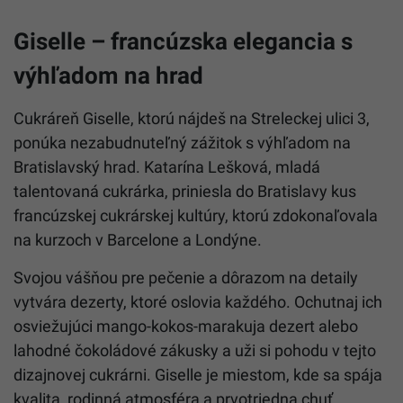
Giselle – francúzska elegancia s
výhľadom na hrad
Cukráreň Giselle, ktorú nájdeš na Streleckej ulici 3,
ponúka nezabudnuteľný zážitok s výhľadom na
Bratislavský hrad. Katarína Lešková, mladá
talentovaná cukrárka, priniesla do Bratislavy kus
francúzskej cukrárskej kultúry, ktorú zdokonaľovala
na kurzoch v Barcelone a Londýne.
Svojou vášňou pre pečenie a dôrazom na detaily
vytvára dezerty, ktoré oslovia každého. Ochutnaj ich
osviežujúci mango-kokos-marakuja dezert alebo
lahodné čokoládové zákusky a uži si pohodu v tejto
dizajnovej cukrárni. Giselle je miestom, kde sa spája
kvalita, rodinná atmosféra a prvotriedna chuť.