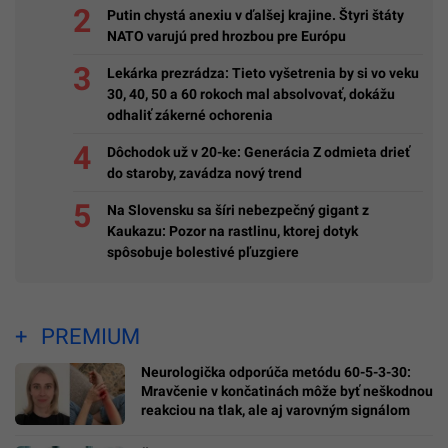
Putin chystá anexiu v ďalšej krajine. Štyri štáty
NATO varujú pred hrozbou pre Európu
Lekárka prezrádza: Tieto vyšetrenia by si vo veku
30, 40, 50 a 60 rokoch mal absolvovať, dokážu
odhaliť zákerné ochorenia
Dôchodok už v 20-ke: Generácia Z odmieta drieť
do staroby, zavádza nový trend
Na Slovensku sa šíri nebezpečný gigant z
Kaukazu: Pozor na rastlinu, ktorej dotyk
spôsobuje bolestivé pľuzgiere
PREMIUM
Neurologička odporúča metódu 60-5-3-30:
Mravčenie v končatinách môže byť neškodnou
reakciou na tlak, ale aj varovným signálom