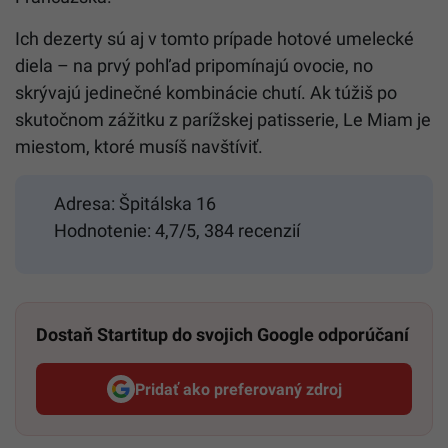
Ich dezerty sú aj v tomto prípade hotové umelecké
diela – na prvý pohľad pripomínajú ovocie, no
skrývajú jedinečné kombinácie chutí. Ak túžiš po
skutočnom zážitku z parížskej patisserie, Le Miam je
miestom, ktoré musíš navštíviť.
Adresa: Špitálska 16
Hodnotenie: 4,7/5, 384 recenzií
Dostaň Startitup do svojich Google odporúčaní
Pridať ako preferovaný zdroj
Startitup, odkaz sa otvorí v n