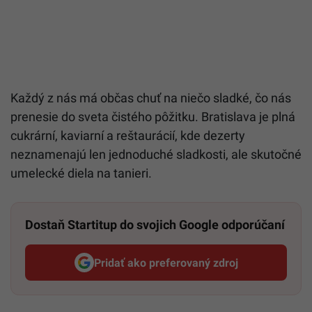
Každý z nás má občas chuť na niečo sladké, čo nás
prenesie do sveta čistého pôžitku. Bratislava je plná
cukrární, kaviarní a reštaurácií, kde dezerty
neznamenajú len jednoduché sladkosti, ale skutočné
umelecké diela na tanieri.
Dostaň Startitup do svojich Google odporúčaní
Pridať ako preferovaný zdroj
Startitup, odkaz sa otvorí v n