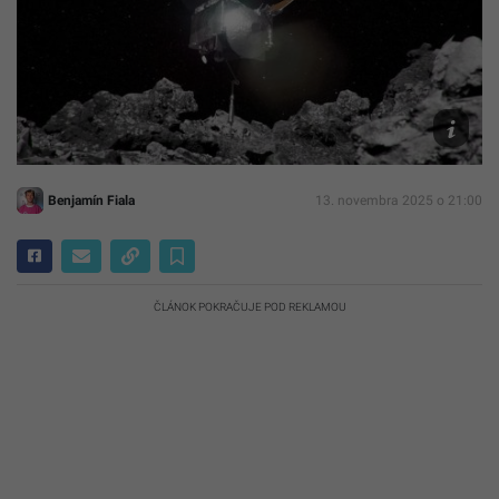
Ilustračn
foto
Flickr/N
Goddard
Space
Flight
Center
Benjamín Fiala
13. novembra 2025 o 21:00
ČLÁNOK POKRAČUJE POD REKLAMOU