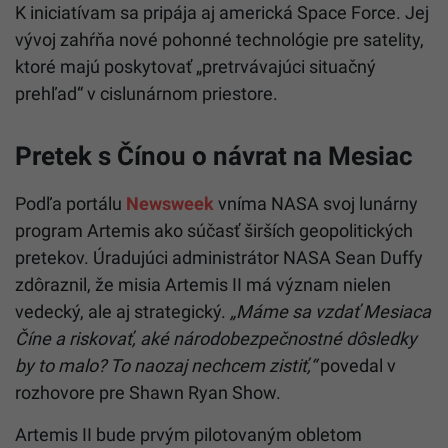
K iniciatívam sa pripája aj americká Space Force. Jej
vývoj zahŕňa nové pohonné technológie pre satelity,
ktoré majú poskytovať „pretrvávajúci situačný
prehľad“ v cislunárnom priestore.
Pretek s Čínou o návrat na Mesiac
Podľa portálu
Newsweek
vníma NASA svoj lunárny
program Artemis ako súčasť širších geopolitických
pretekov. Úradujúci administrátor NASA Sean Duffy
zdôraznil, že misia Artemis II má význam nielen
vedecký, ale aj strategický.
„Máme sa vzdať Mesiaca
Číne a riskovať, aké národobezpečnostné dôsledky
by to malo? To naozaj nechcem zistiť,“
povedal v
rozhovore pre Shawn Ryan Show.
Artemis II bude prvým pilotovaným obletom