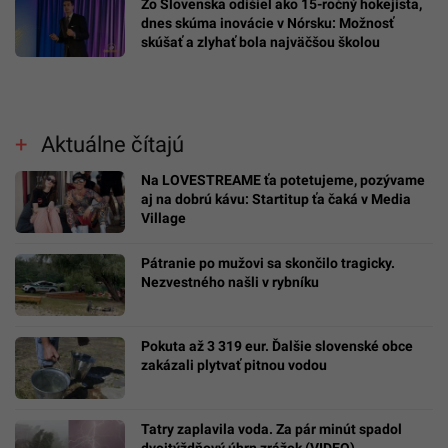
Zo Slovenska odišiel ako 15-ročný hokejista,
dnes skúma inovácie v Nórsku: Možnosť
skúšať a zlyhať bola najväčšou školou
Aktuálne čítajú
Na LOVESTREAME ťa potetujeme, pozývame
aj na dobrú kávu: Startitup ťa čaká v Media
Village
Pátranie po mužovi sa skončilo tragicky.
Nezvestného našli v rybníku
Pokuta až 3 319 eur. Ďalšie slovenské obce
zakázali plytvať pitnou vodou
Tatry zaplavila voda. Za pár minút spadol
dvojtýždňový úhrn zrážok (VIDEO)