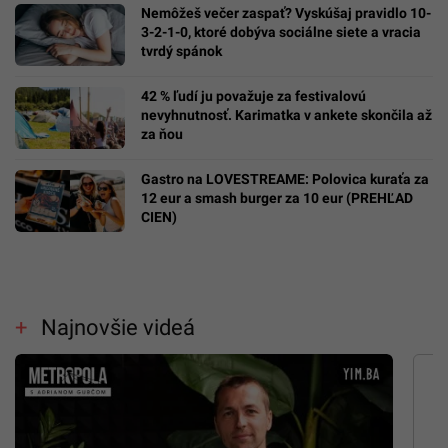
Nemôžeš večer zaspať? Vyskúšaj pravidlo 10-
3-2-1-0, ktoré dobýva sociálne siete a vracia
tvrdý spánok
42 % ľudí ju považuje za festivalovú
nevyhnutnosť. Karimatka v ankete skončila až
za ňou
Gastro na LOVESTREAME: Polovica kuraťa za
12 eur a smash burger za 10 eur (PREHĽAD
CIEN)
Najnovšie videá