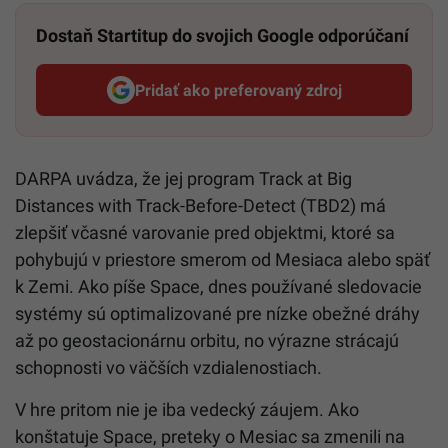
Dostaň Startitup do svojich Google odporúčaní
Pridať ako preferovaný zdroj
Startitup, odkaz sa otvorí v n
DARPA uvádza, že jej program Track at Big
Distances with Track-Before-Detect (TBD2) má
zlepšiť včasné varovanie pred objektmi, ktoré sa
pohybujú v priestore smerom od Mesiaca alebo späť
k Zemi. Ako píše Space, dnes používané sledovacie
systémy sú optimalizované pre nízke obežné dráhy
až po geostacionárnu orbitu, no výrazne strácajú
schopnosti vo väčších vzdialenostiach.
V hre pritom nie je iba vedecký záujem. Ako
konštatuje Space, preteky o Mesiac sa zmenili na