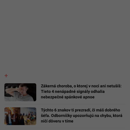
Zákerná choroba, o ktorej v noci ani netušíš:
Tieto 4 nenápadné signály odhalia
nebezpečné spánkové apnoe
Týchto 6 znakov ti prezradí, či máš dobrého
šéfa. Odborníčky upozorňujú na chybu, ktorá
ničí dôveru v tíme