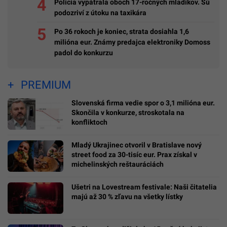
Polícia vypátrala oboch 17-ročných mladíkov. Sú
podozriví z útoku na taxikára
Po 36 rokoch je koniec, strata dosiahla 1,6
milióna eur. Známy predajca elektroniky Domoss
padol do konkurzu
PREMIUM
Slovenská firma vedie spor o 3,1 milióna eur.
Skončila v konkurze, stroskotala na
konfliktoch
Mladý Ukrajinec otvoril v Bratislave nový
street food za 30-tisíc eur. Prax získal v
michelinských reštauráciách
Ušetri na Lovestream festivale: Naši čitatelia
majú až 30 % zľavu na všetky lístky