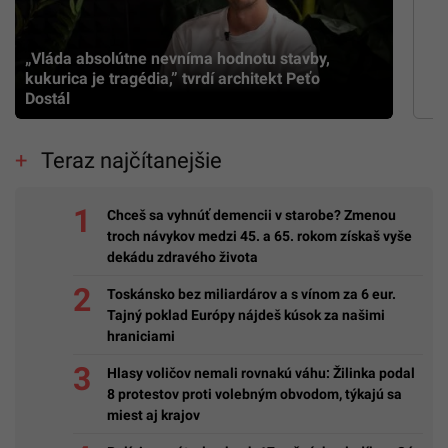
„Vláda absolútne nevníma hodnotu stavby,
kukurica je tragédia,” tvrdí architekt Peťo
Dostál
Teraz najčítanejšie
Chceš sa vyhnúť demencii v starobe? Zmenou
troch návykov medzi 45. a 65. rokom získaš vyše
dekádu zdravého života
Toskánsko bez miliardárov a s vínom za 6 eur.
Tajný poklad Európy nájdeš kúsok za našimi
hraniciami
Hlasy voličov nemali rovnakú váhu: Žilinka podal
8 protestov proti volebným obvodom, týkajú sa
miest aj krajov