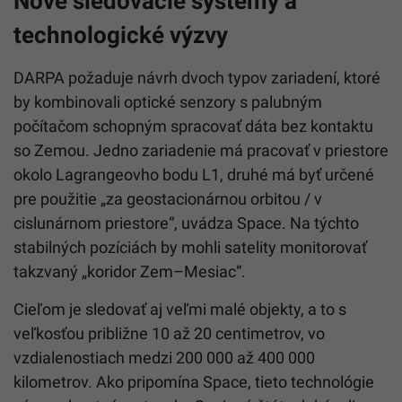
Nové sledovacie systémy a
technologické výzvy
DARPA požaduje návrh dvoch typov zariadení, ktoré
by kombinovali optické senzory s palubným
počítačom schopným spracovať dáta bez kontaktu
so Zemou. Jedno zariadenie má pracovať v priestore
okolo Lagrangeovho bodu L1, druhé má byť určené
pre použitie „za geostacionárnou orbitou / v
cislunárnom priestore“, uvádza Space. Na týchto
stabilných pozíciách by mohli satelity monitorovať
takzvaný „koridor Zem–Mesiac“.
Cieľom je sledovať aj veľmi malé objekty, a to s
veľkosťou približne 10 až 20 centimetrov, vo
vzdialenostiach medzi 200 000 až 400 000
kilometrov. Ako pripomína Space, tieto technológie