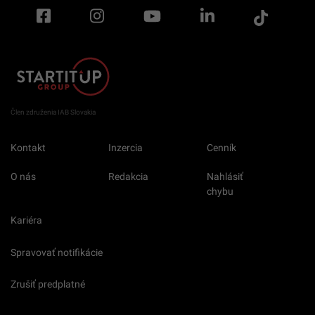
Člen združenia IAB Slovakia
Kontakt
Inzercia
Cenník
O nás
Redakcia
Nahlásiť
chybu
Kariéra
Spravovať notifikácie
Zrušiť predplatné