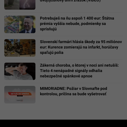
Potrebuješ na ňu aspoň 1 400 eur: Štátna
prémia vyššia nebude, podmienky sa
sprísňujú
Slovenskí farmári hlásia škody za 95 miliónov
eur: Kurence zomierajú na infarkt, horúčavy
spaľujú polia
Zákerná choroba, o ktorej v noci ani netušíš:
Tieto 4 nenápadné signály odhalia
nebezpečné spánkové apnoe
MIMORIADNE: Požiar v Slovnafte pod
kontrolou, príčina sa bude vyšetrovať