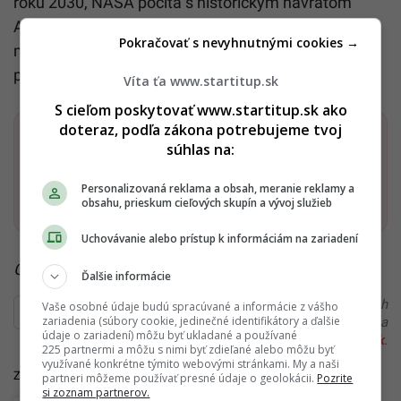
roku 2030, NASA počíta s historickým návratom
Američanov na povrch Mesiaca v roku 2027 počas
Pokračovať s nevyhnutnými cookies →
misie Artemis III. Výzvou však ostávajú oneskorenia
pri vývoji rakiet a lunárnych pristávacích modulov.
Víta ťa www.startitup.sk
S cieľom poskytovať www.startitup.sk ako
doteraz, podľa zákona potrebujeme tvoj
Dostaň Startitup do svojich Google odporúčaní
súhlas na:
Personalizovaná reklama a obsah, meranie reklamy a
Pridať ako preferovaný zdroj
Startitup, odkaz sa otvorí v n
obsahu, prieskum cieľových skupín a vývoj služieb
Uchovávanie alebo prístup k informáciám na zariadení
Čítaj viac z kategórie:
Veda a vesmír
Ďalšie informácie
Ďakujeme, že čítaš Startitup. V prípade, že máš postreh
Vaše osobné údaje budú spracúvané a informácie z vášho
zariadenia (súbory cookie, jedinečné identifikátory a ďalšie
alebo si našiel v článku chybu, napíš nám na
údaje o zariadení) môžu byť ukladané a používané
redakcia@startitup.sk
.
225 partnermi a môžu s nimi byť zdieľané alebo môžu byť
využívané konkrétne týmito webovými stránkami. My a naši
Zdroje:
Space
,
Newsweek
partneri môžeme používať presné údaje o geolokácii.
Pozrite
si zoznam partnerov.