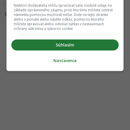
Veda a vesmír
Niektorí dodávatelia môžu spracúvať vaše osobné údaje na
základe oprávneného záujmu, proti ktorému môžete vzniesť
Viac k téme:
mesiac
,
usa
,
vesmír
,
zo sveta
námietku pomocou možností nižšie. Dole na tejto stránke
alebo v ponuke webu nájdite odkaz, pomocou ktorého
môžete spravovať alebo odvolať súhlas v nastaveniach
ochrany súkromia a súborov cookie.
Súhlasím
Nastavenia