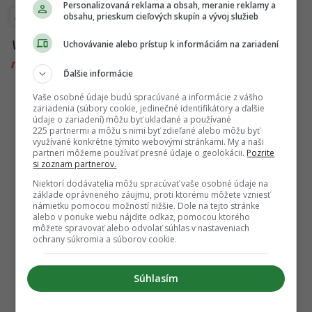
Personalizovaná reklama a obsah, meranie reklamy a
obsahu, prieskum cieľových skupín a vývoj služieb
Veda a vesmír
Viac k téme:
Antares
,
hviezdy
,
jupiter
,
konjunkcia
,
Uchovávanie alebo prístup k informáciám na zariadení
mesiac
,
planéty
,
Saturn
,
venusa
,
vesmírne divadlo
Ďalšie informácie
Vaše osobné údaje budú spracúvané a informácie z vášho
zariadenia (súbory cookie, jedinečné identifikátory a ďalšie
údaje o zariadení) môžu byť ukladané a používané
225 partnermi a môžu s nimi byť zdieľané alebo môžu byť
využívané konkrétne týmito webovými stránkami. My a naši
partneri môžeme používať presné údaje o geolokácii.
Pozrite
si zoznam partnerov.
Niektorí dodávatelia môžu spracúvať vaše osobné údaje na
základe oprávneného záujmu, proti ktorému môžete vzniesť
námietku pomocou možností nižšie. Dole na tejto stránke
alebo v ponuke webu nájdite odkaz, pomocou ktorého
môžete spravovať alebo odvolať súhlas v nastaveniach
ochrany súkromia a súborov cookie.
Súhlasím