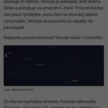
zlepšujú tri faktory: Venuša je jasnejšia, keď obieha
Slnko a pohybuje sa smerom k Zemi. Tma prichádza
cez jeseň rýchlejšie, preto žiari na tmavšej oblohe
výraznejšie. Venuša sa posunula zo západu na
juhozápad.
Najlepšia pozorovateľnosť Venuše bude v novembri.
zdroj: Reprofoto/NASA
Za ňou sa nachádza Antares, hviezda súhvezdia
Škorpión. Od nedele 10. októbra, bude viditeľné jej