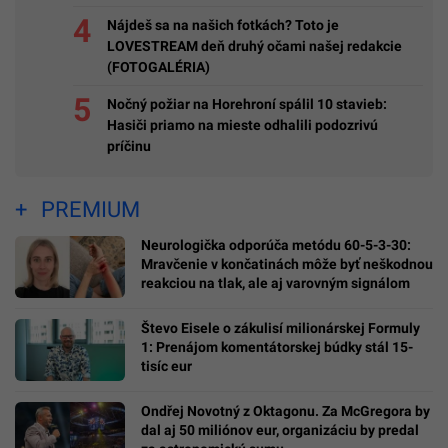
Nájdeš sa na našich fotkách? Toto je
LOVESTREAM deň druhý očami našej redakcie
(FOTOGALÉRIA)
Nočný požiar na Horehroní spálil 10 stavieb:
Hasiči priamo na mieste odhalili podozrivú
príčinu
PREMIUM
Neurologička odporúča metódu 60-5-3-30:
Mravčenie v končatinách môže byť neškodnou
reakciou na tlak, ale aj varovným signálom
Števo Eisele o zákulisí milionárskej Formuly
1: Prenájom komentátorskej búdky stál 15-
tisíc eur
Ondřej Novotný z Oktagonu. Za McGregora by
dal aj 50 miliónov eur, organizáciu by predal