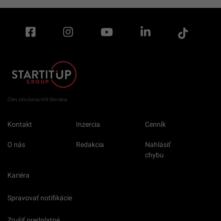
Člen združenia IAB Slovakia
Kontakt
Inzercia
Cenník
O nás
Redakcia
Nahlásiť
chybu
Kariéra
Spravovať notifikácie
Zrušiť predplatné