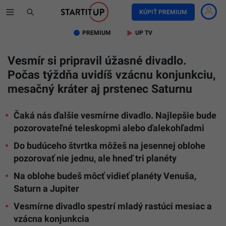
KÚPIŤ PREMIUM
PREMIUM
UP TV
Vesmír si pripravil úžasné divadlo.
Počas týždňa uvidíš vzácnu konjunkciu,
mesačný kráter aj prstenec Saturnu
Čaká nás ďalšie vesmírne divadlo. Najlepšie bude
pozorovateľné teleskopmi alebo ďalekohľadmi
Do budúceho štvrtka môžeš na jesennej oblohe
pozorovať nie jednu, ale hneď tri planéty
Na oblohe budeš môcť vidieť planéty Venuša,
Saturn a Jupiter
Vesmírne divadlo spestrí mladý rastúci mesiac a
vzácna konjunkcia