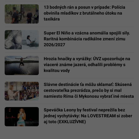
13 bodných rán a posun v prípade: Polícia
obvinila mladíkov z brutálneho útoku na
taxikára
Super El Niño a vzácna anomália spojili sily.
Raritná kombinácia radikálne zmení zimu
2026/2027
Hrozia hnačky a vyrážky: ÚVZ upozorňuje na
viaceré známe jazerá, odhalili problémy s
kvalitou vody
Slávne destinácie ťa môžu sklamať: Skúsená
cestovateľka prezrádza, prečo by si mal
namiesto Ríma či Mykonosu vybrať iné miesta
Speváčka Leony by festival neprežila bez
jednej vychytávky: Na LOVESTREAM si zober
aj toto (EXKLUZÍVNE)