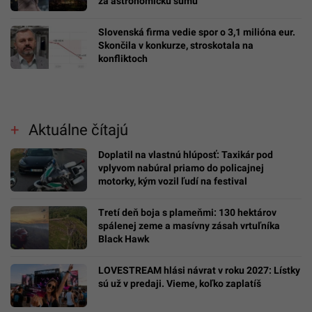
za astronomickú sumu
Slovenská firma vedie spor o 3,1 milióna eur.
Skončila v konkurze, stroskotala na
konfliktoch
Aktuálne čítajú
Doplatil na vlastnú hlúposť: Taxikár pod
vplyvom nabúral priamo do policajnej
motorky, kým vozil ľudí na festival
Tretí deň boja s plameňmi: 130 hektárov
spálenej zeme a masívny zásah vrtuľníka
Black Hawk
LOVESTREAM hlási návrat v roku 2027: Lístky
sú už v predaji. Vieme, koľko zaplatíš