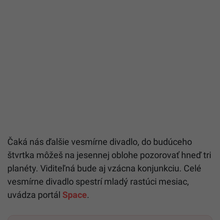
Čaká nás ďalšie vesmírne divadlo, do budúceho
štvrtka môžeš na jesennej oblohe pozorovať hneď tri
planéty. Viditeľná bude aj vzácna konjunkciu. Celé
vesmírne divadlo spestrí mladý rastúci mesiac,
uvádza portál
Space
.