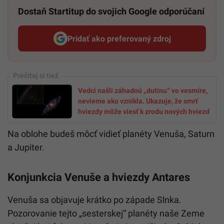
Dostaň Startitup do svojich Google odporúčaní
Pridať ako preferovaný zdroj
Startitup, odkaz sa otvorí v n
Vedci našli záhadnú „dutinu“ vo vesmíre,
nevieme ako vznikla. Ukazuje, že smrť
hviezdy môže viesť k zrodu nových hviezd
Na oblohe budeš môcť vidieť planéty Venuša, Saturn
a Jupiter.
Konjunkcia Venuše a hviezdy Antares
Venuša sa objavuje krátko po západe Slnka.
Pozorovanie tejto „sesterskej“ planéty naše Zeme