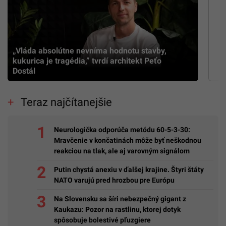
„Vláda absolútne nevníma hodnotu stavby,
kukurica je tragédia,” tvrdí architekt Peťo
Dostál
Teraz najčítanejšie
Neurologička odporúča metódu 60-5-3-30:
Mravčenie v končatinách môže byť neškodnou
reakciou na tlak, ale aj varovným signálom
Putin chystá anexiu v ďalšej krajine. Štyri štáty
NATO varujú pred hrozbou pre Európu
Na Slovensku sa šíri nebezpečný gigant z
Kaukazu: Pozor na rastlinu, ktorej dotyk
spôsobuje bolestivé pľuzgiere