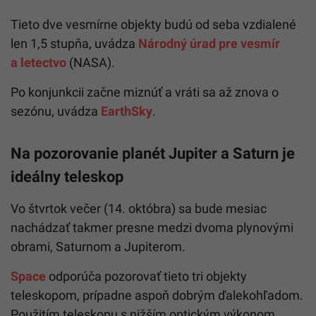
Tieto dve vesmírne objekty budú od seba vzdialené
len 1,5 stupňa, uvádza
Národný úrad pre vesmír
a letectvo
(NASA).
Po konjunkcii začne miznúť a vráti sa až znova o
sezónu, uvádza
EarthSky
.
Na pozorovanie planét Jupiter a Saturn je
ideálny teleskop
Vo štvrtok večer (14. októbra) sa bude mesiac
nachádzať takmer presne medzi dvoma plynovými
obrami, Saturnom a Jupiterom.
Space
odporúča pozorovať tieto tri objekty
teleskopom, prípadne aspoň dobrým ďalekohľadom.
Použitím teleskopu s nižším optickým výkonom